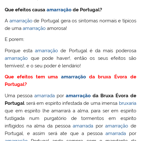
Que efeitos causa
amarração
de Portugal?
A
amarração
de Portugal gera os sintomas normais e típicos
de uma
amarração
amorosa!
E porem:
Porque esta
amarração
de Portugal é da mais poderosa
amarração
que pode haver!, então os seus efeitos são
temíveis!, e o seu poder é lendário!
Que efeitos tem uma
amarração
da bruxa Évora de
Portugal?
Uma pessoa
amarrada
por
amarração
da Bruxa Évora de
Portugal
será em espirito infestada de uma imensa
bruxaria
que em espirito lhe amarrará a alma, para ser em espirito
fustigada num purgatório de tormentos em espirito
infligidos na alma da pessoa
amarrada
por
amarração
de
Portugal, e assim será ate que a pessoa
amarrada
por
amarração
Portugal ande sempre com o mandante da