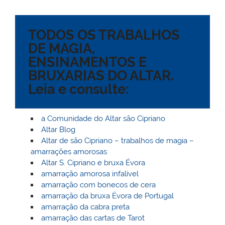
ai
h
itt
c
er
at
d
lo
k
m
l
o
er
e
e
s
Pr
o
e
bl
TODOS OS TRABALHOS
o
b
st
A
e
k.
dI
r
DE MAGIA,
M
o
p
ss
c
n
ENSINAMENTOS E
ai
o
p
o
BRUXARIAS DO ALTAR.
l
k
m
Leia e consulte:
a Comunidade do Altar são Cipriano
Altar Blog
Altar de são Cipriano – trabalhos de magia –
amarrações amorosas
Altar S. Cipriano e bruxa Évora
amarração amorosa infalível
amarração com bonecos de cera
amarração da bruxa Évora de Portugal
amarração da cabra preta
amarração das cartas de Tarot