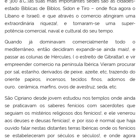
e 300 a.C.,(as suas mais importantes sedes são as cidades-
estado Bíblicas de Biblos, Sidon e Tiro – onde fica agora o
Líbano e Israel), e que através o comercio atingiram uma
extraordinária riqueza!, e tornaram-se uma super-
potência comercial, naval e cultural do seu tempo.
Quando já dominavam comercialmente todo o
mediterrâneo, então decidiram expandir-se ainda mais!, e
passar as colunas de Hércules, ( o estreito de Gibraltar), e vir
empreender comercio na península Ibérica. Vieram procurar
por sal, estanho, derivados de peixe, azeite, etc, trazendo do
oriente papiros, incensos, tecidos finos, adornos de
ouro, cerâmica, marfins, ovos de avestruz, seda, etc.
São Cipriano desde jovem estudou nos templos onde ainda
se praticavam os saberes fenícios com sacerdotes que
seguiam os mistérios religiosos dos fenícios!, e ele venerou
aos deuses e deusas fenícias!, e por isso é normal que haja
ouvido falar nestas distantes terras Ibéricas onde os fenícios
se estabeleceram por séculos e séculos!, e onde agora