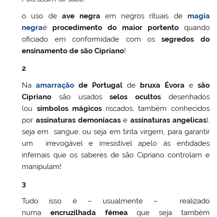
o uso de
ave negra
em negros rituais de
magia
negra
é
procedimento do maior portento
quando
oficiado em conformidade com os
segredos do
ensinamento de são Cipriano
!
2
Na
amarração
de Portugal
de
bruxa Évora
e
são
Cipriano
são usados
selos ocultos
desenhados
(ou
símbolos mágicos
riscados, também conhecidos
por
assinaturas demoníacas
e
assinaturas angelicas
),
seja em sangue, ou seja em tinta virgem, para garantir
um irrevogável e irresistível apelo ás entidades
infernais que os saberes de são Cipriano controlam e
manipulam!
3
Tudo isso é – usualmente – realizado
numa
encruzilhada fémea
que seja também