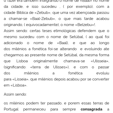
o fazer era também integrando o nome de «Baal» no nome
da cidade, e isso sucedeu , ( por exemplo), com a
cidade Bíblica de «Zebub», que uma vez abençoada passou
a chamar-se «Baal-Zebub», o que mais tarde acabou
originando, ( equivocadamente), o nome «Belzebu»!.
Assim sendo: certas teses etimológicas defendem que o
mesmo sucedeu com o nome de Setúbal, ( ao qual foi
adicionado o nome de «Baal), e que ao longo
dos milénios a fonética foi-se alterando e evoluindo ate
chegarmos ao presente nome de Setúbal, da mesma forma
que Lisboa originalmente chamava-se «Ulisseia»,
(significando: «terra de Ulisses»), e com o passar
dos milénios a fonética evoluiu
para «Lisseia», que milénios depois acabou por se converter
em «Lisboa».
Assim sendo:
os milénios podem ter passado, e porem essas terras de
Portugal permaneceu para sempre
consagrada
a