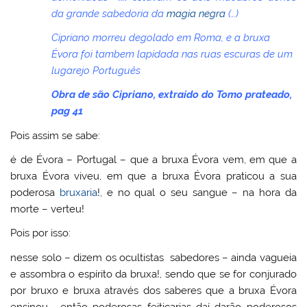
da grande sabedoria da
magia negra
(…)
Cipriano morreu degolado em Roma, e a bruxa
Évora foi tambem lapidada nas ruas escuras de um
lugarejo Português
Obra de são Cipriano, extraído do Tomo prateado,
pag 41
Pois assim se sabe:
é de Évora – Portugal – que a bruxa Évora vem, em que a
bruxa Évora viveu, em que a bruxa Évora praticou a sua
poderosa
bruxaria
!, e no qual o seu sangue – na hora da
morte – verteu!
Pois por isso:
nesse solo – dizem os ocultistas sabedores – ainda vagueia
e assombra o espírito da bruxa!, sendo que se for conjurado
por bruxo e bruxa através dos saberes que a bruxa Évora
ensinou…. então poderosas feitiçarias daí darão poderosos