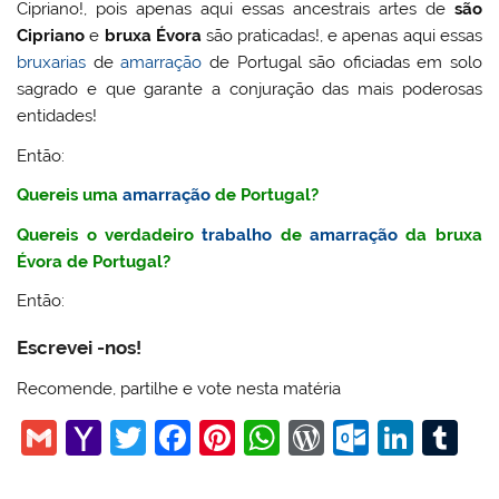
Cipriano!, pois apenas aqui essas ancestrais artes de
são
Cipriano
e
bruxa Évora
são praticadas!, e apenas aqui essas
bruxarias
de
amarração
de Portugal são oficiadas em solo
sagrado e que garante a conjuração das mais poderosas
entidades!
Então:
Quereis uma
amarração
de Portugal?
Quereis o verdadeiro
trabalho
de
amarração
da bruxa
Évora de Portugal?
Então:
Escrevei -nos!
Recomende, partilhe e vote nesta matéria
G
Y
T
F
Pi
W
W
O
Li
T
m
a
w
a
nt
h
or
ut
n
u