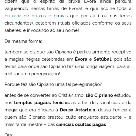
dizem que o espirito da bruxa Évora ainda perdura
vagueando nessas terras de Évora!, e que acolhe toda a
bruxaria
de
bruxos
e
bruxas
que por ali, ( ou nas terras
circundantes), celebrem rituais oficiados conforme os seus
saberes, e invocando ao seu nome!
Da mesma forma:
tambem se diz que são Cipriano é particularmente receptivo
a magias negras celebradas em
Évora
e
Setúbal
, pois são
terras para onde são Cipriano fez uma longa viagem, para ali
realizar uma peregrinação!
Porque fez são Cipriano uma tal peregrinação?
antes de se converter ao Cristianismo,
são Cipriano
estudou
nos
templos pagãos fenícios
as artes dos sacrifícios e da
magia que era oficiada á
Deusa Astarteia
, deusa Fenícia a
quem são Cipriano prestou culto enquanto estudante – e
mais tarde mestre – das
ciências ocultas pagãs
.
Ora: