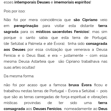
esses
intemporais Deuses
e
imemoriais espíritos
!
Pois por isso:
Não foi por mera coincidência que
são Cipriano
veio
em
peregrinação
para visitar esta distante
terra
sagrada
para os
místicos sacerdotes Fenícios
!, mas sim
porque o santo sabia que esta terra de Portugal,
(de Setúbal a Palmela e até Évora), tinha sido
consagrada
aos Deuses
por essa civilização que venerava a Deusa
Fenícia e o Deus Baal, e era – justamente – com essa
mesma Deusa Astarteia que são Cipriano trabalhava nas
suas artes ocultas!
Da mesma forma:
não foi por acaso que a famosa
bruxa Évora
ficou e
trabalhou nestas terras de Portugal – Évora a Setúbal – pois
que são as terras carregadas de força espiritual e vibrações
místicas provindas de ter sido uma
terra
consagrada
aos
Deuses Fenícios
, nomeadamente ao
Deus