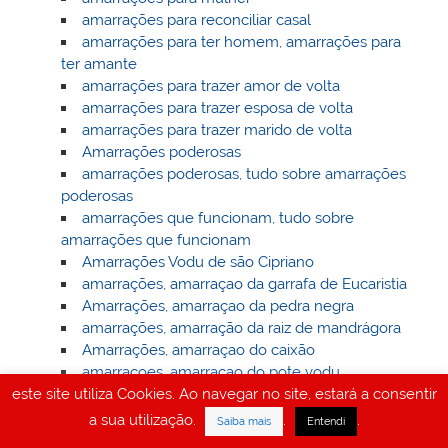
amarrações para reconciliar casal
amarrações para ter homem, amarrações para
ter amante
amarrações para trazer amor de volta
amarrações para trazer esposa de volta
amarrações para trazer marido de volta
Amarrações poderosas
amarrações poderosas, tudo sobre amarrações
poderosas
amarrações que funcionam, tudo sobre
amarrações que funcionam
Amarrações Vodu de são Cipriano
amarrações, amarraçao da garrafa de Eucaristia
Amarrações, amarraçao da pedra negra
amarrações, amarração da raiz de mandrágora
Amarrações, amarraçao do caixão
amarraçoes, amarraçao do pote vodu
amarraçoes, amarraçao dos ossos moidos
este site utiliza Cookies. Ao navegar no site, estará a consentir
amarrações, amarraçao dos potes funerários
a sua utilização.
.
.
Saiba mais
Entendi
amarrações, amarrações africanas