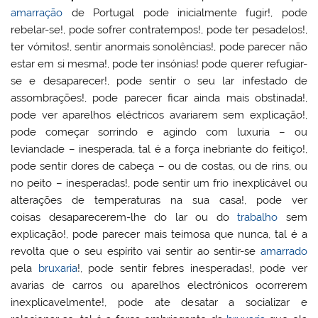
amarração
de Portugal pode inicialmente fugir!, pode
rebelar-se!, pode sofrer contratempos!, pode ter pesadelos!,
ter vómitos!, sentir anormais sonolências!, pode parecer não
estar em si mesma!, pode ter insónias! pode querer refugiar-
se e desaparecer!, pode sentir o seu lar infestado de
assombrações!, pode parecer ficar ainda mais obstinada!,
pode ver aparelhos eléctricos avariarem sem explicação!,
pode começar sorrindo e agindo com luxuria – ou
leviandade – inesperada, tal é a força inebriante do feitiço!,
pode sentir dores de cabeça – ou de costas, ou de rins, ou
no peito – inesperadas!, pode sentir um frio inexplicável ou
alterações de temperaturas na sua casa!, pode ver
coisas desaparecerem-lhe do lar ou do
trabalho
sem
explicação!, pode parecer mais teimosa que nunca, tal é a
revolta que o seu espírito vai sentir ao sentir-se
amarrado
pela
bruxaria
!, pode sentir febres inesperadas!, pode ver
avarias de carros ou aparelhos electrónicos ocorrerem
inexplicavelmente!, pode ate desatar a socializar e