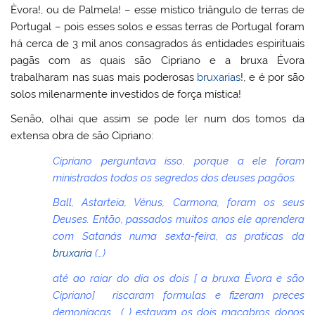
Èvora!, ou de Palmela! – esse místico triângulo de terras de
Portugal – pois esses solos e essas terras de Portugal foram
há cerca de 3 mil anos consagrados ás entidades espirituais
pagãs com as quais são Cipriano e a bruxa Évora
trabalharam nas suas mais poderosas
bruxarias
!, e é por são
solos milenarmente investidos de força mística!
Senão, olhai que assim se pode ler num dos tomos da
extensa obra de são Cipriano:
Cipriano perguntava isso, porque a ele foram
ministrados todos os segredos dos deuses pagãos.
Ball, Astarteia, Vénus, Carmona, foram os seus
Deuses. Então, passados muitos anos ele aprendera
com Satanás numa sexta-feira, as praticas da
bruxaria
(…)
até ao raiar do dia os dois [ a bruxa Évora e são
Cipriano] riscaram formulas e fizeram preces
demoníacas (…) estavam os dois macabros donos