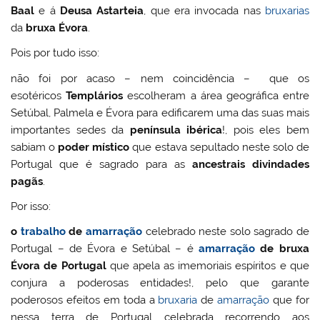
Baal
e á
Deusa Astarteia
, que era invocada nas
bruxarias
da
bruxa Évora
.
Pois por tudo isso:
não foi por acaso – nem coincidência – que os
esotéricos
Templários
escolheram a área geográfica entre
Setúbal, Palmela e Évora para edificarem uma das suas mais
importantes sedes da
península ibérica
!, pois eles bem
sabiam o
poder místico
que estava sepultado neste solo de
Portugal que é sagrado para as
ancestrais divindades
pagãs
.
Por isso:
o
trabalho
de
amarração
celebrado neste solo sagrado de
Portugal – de Évora e Setúbal – é
amarração
de bruxa
Évora de Portugal
que apela as imemoriais espíritos e que
conjura a poderosas entidades!, pelo que garante
poderosos efeitos em toda a
bruxaria
de
amarração
que for
nessa terra de Portugal celebrada recorrendo aos