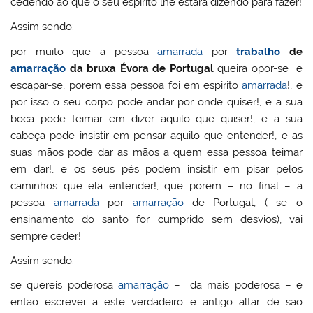
cedendo ao que o seu espirito lhe estará dizendo para fazer!
Assim sendo:
por muito que a pessoa
amarrada
por
trabalho
de
amarração
da bruxa Évora de Portugal
queira opor-se e
escapar-se, porem essa pessoa foi em espirito
amarrada
!, e
por isso o seu corpo pode andar por onde quiser!, e a sua
boca pode teimar em dizer aquilo que quiser!, e a sua
cabeça pode insistir em pensar aquilo que entender!, e as
suas mãos pode dar as mãos a quem essa pessoa teimar
em dar!, e os seus pés podem insistir em pisar pelos
caminhos que ela entender!, que porem – no final – a
pessoa
amarrada
por
amarração
de Portugal, ( se o
ensinamento do santo for cumprido sem desvios), vai
sempre ceder!
Assim sendo:
se quereis poderosa
amarração
– da mais poderosa – e
então escrevei a este verdadeiro e antigo altar de são