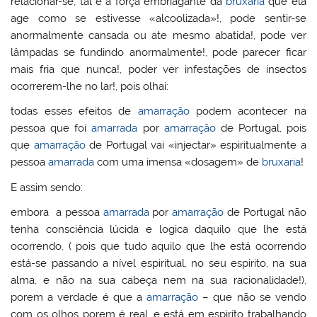
relacionar-se, tal é a força embriagante da
bruxaria
que ela
age como se estivesse «alcoolizada»!, pode sentir-se
anormalmente cansada ou ate mesmo abatida!, pode ver
lâmpadas se fundindo anormalmente!, pode parecer ficar
mais fria que nunca!, poder ver infestações de insectos
ocorrerem-lhe no lar!, pois olhai:
todas esses efeitos de
amarração
podem acontecer na
pessoa que foi
amarrada
por
amarração
de Portugal, pois
que
amarração
de Portugal vai «injectar» espiritualmente a
pessoa
amarrada
com uma imensa «dosagem» de
bruxaria
!
E assim sendo:
embora a pessoa
amarrada
por
amarração
de Portugal não
tenha consciência lúcida e logica daquilo que lhe está
ocorrendo, ( pois que tudo aquilo que lhe está ocorrendo
está-se passando a nível espiritual, no seu espirito, na sua
alma, e não na sua cabeça nem na sua racionalidade!),
porem a verdade é que a
amarração
– que não se vendo
com os olhos porem é real, e está em espirito trabalhando