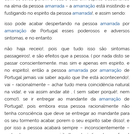
na alma da pessoa
amarrada
– a
amarração
está insistindo e
fustigando no espirito da pessoa
amarrada
!, e assim sendo:
isso pode acabar despertando na pessoa
amarrada
por
amarração
de Portugal esses poderosos e adversos
sintomas, e no entanto:
não haja receio!, pois que tudo isso são sintomas
passageiros!, e são efeitos que a pessoa, ( por nada disto se
passar conscientemente, mas sim e apenas em espirito, e
no espirito), então a pessoa
amarrada
por
amarração
de
Portugal jamais vai saber aquilo que lhe está acontecendo!,
vai – racionalmente – achar tudo mera coincidência natural
na vida!, e vai assim andar até , ( sem saber porquê!, nem
como!), se ir entregar ao mandante da
amarração
de
Portugal!, pois embora essa pessoa racionalmente não
tenha consciência que deve se entregar ao mandante para
os seu tormento acabar, porem o seu espirito sabe disso!, e
por isso a pessoa acabará sempre – inconscientemente –