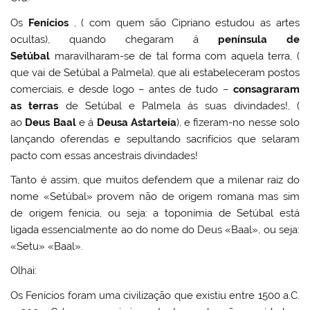
Os
Fenícios
, ( com quem são Cipriano estudou as artes
ocultas), quando chegaram á
península de
Setúbal
maravilharam-se de tal forma com aquela terra, (
que vai de Setúbal a Palmela), que ali estabeleceram postos
comerciais, e desde logo – antes de tudo –
consagraram
as terras
de Setúbal e Palmela ás suas divindades!, (
ao
Deus Baal
e á
Deusa Astarteia
), e fizeram-no nesse solo
lançando oferendas e sepultando sacrifícios que selaram
pacto com essas ancestrais divindades!
Tanto é assim, que muitos defendem que a milenar raiz do
nome «Setúbal» provem não de origem romana mas sim
de origem fenicia, ou seja: a toponímia de Setúbal está
ligada essencialmente ao do nome do Deus «Baal», ou seja:
«Setu» «Baal».
Olhai:
Os Fenícios foram uma civilização que existiu entre 1500 a.C.