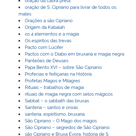
oração da cabra preta
oração de S. Cipriano para livrar de todos os
males
Orações a são Cipriano
Origem da Kabalah
os 4 elementos e a magia
Os espíritos das trevas
Pacto com Lúcifer
Pactos com o Diabo em bruxaria e magia negra
Panteões de Deuses
Papa Bento XVI – sobre São Cipriano
Profecias e feitiçarias na História
Profetas Magos e Milagres
Rituais – trabalhos de magia
rituais de magia negra com selos mágicos
Sabbat – o sabbath das bruxas
Santeria – santos e orixás
santeria, espiritismo, bruxaria
São Cipriano – O Mago dos magos
São Cipriano – segredos de São Cipriano
são Cipriano e Bruxa Évora, historia de S.