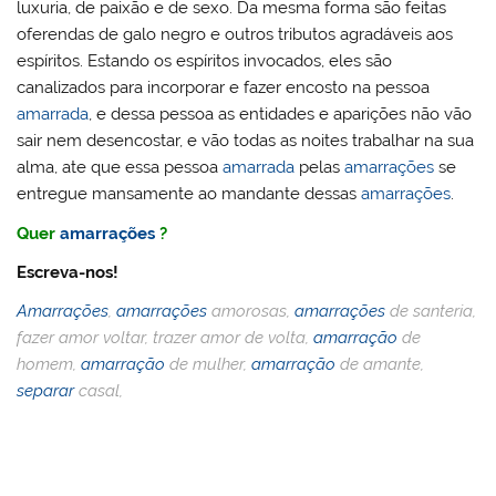
luxuria, de paixão e de sexo. Da mesma forma são feitas
oferendas de galo negro e outros tributos agradáveis aos
espíritos. Estando os espíritos invocados, eles são
canalizados para incorporar e fazer encosto na pessoa
amarrada
, e dessa pessoa as entidades e aparições não vão
sair nem desencostar, e vão todas as noites trabalhar na sua
alma, ate que essa pessoa
amarrada
pelas
amarrações
se
entregue mansamente ao mandante dessas
amarrações
.
Quer
amarrações
?
Escreva-nos!
Amarrações
,
amarrações
amorosas,
amarrações
de santeria,
fazer amor voltar, trazer amor de volta,
amarração
de
homem,
amarração
de mulher,
amarração
de amante,
separar
casal,