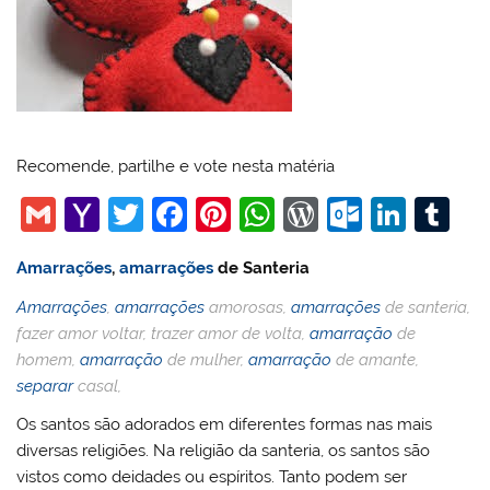
Recomende, partilhe e vote nesta matéria
G
Y
T
F
Pi
W
W
O
Li
T
m
a
w
a
nt
h
or
ut
n
u
Amarrações
,
amarrações
de Santeria
ai
h
itt
c
er
at
d
lo
k
m
Amarrações
,
amarrações
amorosas,
amarrações
de santeria,
l
o
er
e
e
s
Pr
o
e
bl
fazer amor voltar, trazer amor de volta,
amarração
de
o
b
st
A
e
k.
dI
r
homem,
amarração
de mulher,
amarração
de amante,
M
o
p
ss
c
n
separar
casal,
ai
o
p
o
Os santos são adorados em diferentes formas nas mais
l
k
m
diversas religiões. Na religião da santeria, os santos são
vistos como deidades ou espíritos. Tanto podem ser