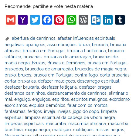
Recomende, partilhe e vote nesta matéria
G
Y
T
F
Pi
W
W
O
Li
T
m
a
w
a
nt
h
or
ut
n
u
ai
h
itt
c
er
at
d
lo
k
m
abertura de caminhos
,
afastar influencias espirituais
negativas
,
aparições
,
assombrações
,
bruxa
,
bruxaria
,
bruxaria
l
o
er
e
e
s
Pr
o
e
bl
africana
,
bruxaria em Portugal
,
bruxaria Luciferiana
,
bruxaria
o
b
st
A
e
k.
dI
r
satânica
,
bruxarias
,
bruxarias de amarração
,
bruxarias de
magia negra
,
Bruxas
,
Bruxas e Demónios
,
bruxas em Portugal
,
M
o
p
ss
c
n
bruxedos
,
bruxedos de amarração
,
bruxedos de magia negra
,
ai
o
p
o
bruxo
,
bruxos
,
bruxos em Portugal
,
contra fogo
,
corta bruxarias
,
cortar bruxarias
,
defazer maldiçoes
,
descarrego espiritual
,
l
k
m
desfazer bruxaria
,
desfazer feitiçaria
,
desfazer pragas
,
destranca caminhos
,
destrancamento de caminhos
,
eliminar o
mal
,
enguiço
,
enguiços
,
espiritos
,
espíritos malignos
,
exorcismo
,
exorcismos
,
expulsa demónios
,
falar com os mortos
,
fantasmas
,
feitiços
,
inveja
,
invejas
,
jogo do copo
,
limpeza
espiritual
,
limpeza espiritual da cabeça de víbora negra
,
limpezas espirituais
,
macumba
,
macumba africana
,
macumba
brasileira
,
magia negra
,
maldição
,
maldiçoes
,
missas negras
,
Necromância
,
olho gordo
,
pendulo
,
possessão demoníaca
,