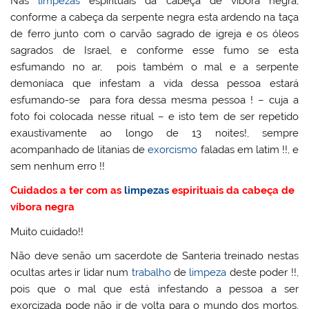
Nas
limpezas
espirituais da cabeça de víbora negra,
conforme a cabeça da serpente negra esta ardendo na taça
de ferro junto com o carvão sagrado de igreja e os óleos
sagrados de Israel, e conforme esse fumo se esta
esfumando no ar, pois também o mal e a serpente
demoníaca que infestam a vida dessa pessoa estará
esfumando-se para fora dessa mesma pessoa ! – cuja a
foto foi colocada nesse ritual – e isto tem de ser repetido
exaustivamente ao longo de 13 noites!, sempre
acompanhado de litanias de
exorcismo
faladas em latim !!, e
sem nenhum erro !!
Cuidados a ter com as
limpezas
espirituais da cabeça de
víbora negra
Muito cuidado!!
Não deve senão um sacerdote de Santeria treinado nestas
ocultas artes ir lidar num
trabalho
de
limpeza
deste poder !!,
pois que o mal que está infestando a pessoa a ser
exorcizada pode não ir de volta para o mundo dos mortos,