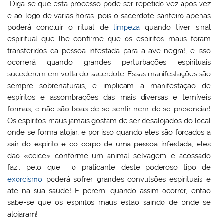
Diga-se que esta processo pode ser repetido vez apos vez
e ao logo de varias horas, pois o sacerdote santeiro apenas
poderá concluir o ritual de
limpeza
quando tiver sinal
espiritual que lhe confirme que os espíritos maus foram
transferidos da pessoa infestada para a ave negra!, e isso
ocorrerá quando grandes perturbações espirituais
sucederem em volta do sacerdote. Essas manifestações são
sempre sobrenaturais, e implicam a manifestação de
espíritos e assombrações das mais diversas e temíveis
formas, e não são boas de se sentir nem de se presenciar!
Os espíritos maus jamais gostam de ser desalojados do local
onde se forma alojar, e por isso quando eles são forçados a
sair do espirito e do corpo de uma pessoa infestada, eles
dão «coice» conforme um animal selvagem e acossado
faz!, pelo que o praticante deste poderoso tipo de
exorcismo
poderá sofrer grandes convulsões espirituais e
até na sua saúde! E porem: quando assim ocorrer, então
sabe-se que os espíritos maus estão saindo de onde se
alojaram!