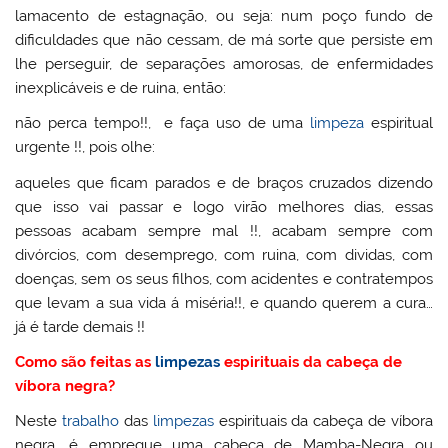
lamacento de estagnação, ou seja: num poço fundo de
dificuldades que não cessam, de má sorte que persiste em
lhe perseguir, de separações amorosas, de enfermidades
inexplicáveis e de ruina, então:
não perca tempo!!, e faça uso de uma
limpeza
espiritual
urgente !!, pois olhe:
aqueles que ficam parados e de braços cruzados dizendo
que isso vai passar e logo virão melhores dias, essas
pessoas acabam sempre mal !!, acabam sempre com
divórcios, com desemprego, com ruina, com dividas, com
doenças, sem os seus filhos, com acidentes e contratempos
que levam a sua vida á miséria!!, e quando querem a cura…
já é tarde demais !!
Como são feitas as
limpezas
espirituais da cabeça de
víbora negra?
Neste
trabalho
das
limpezas
espirituais da cabeça de víbora
negra, é empregue uma cabeça de Mamba-Negra ou