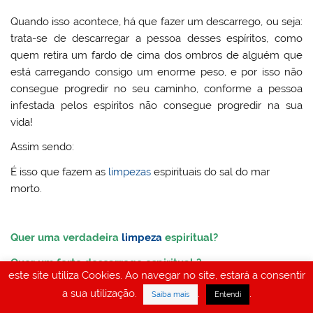
Quando isso acontece, há que fazer um descarrego, ou seja:
trata-se de descarregar a pessoa desses espíritos, como
quem retira um fardo de cima dos ombros de alguém que
está carregando consigo um enorme peso, e por isso não
consegue progredir no seu caminho, conforme a pessoa
infestada pelos espíritos não consegue progredir na sua
vida!
Assim sendo:
É isso que fazem as
limpezas
espirituais do sal do mar
morto.
Quer uma verdadeira
limpeza
espiritual?
Quer um forte descarrego espiritual ?
este site utiliza Cookies. Ao navegar no site, estará a consentir
Escreva-nos!
a sua utilização.
.
.
Saiba mais
Entendi