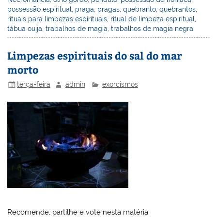
possessão espiritual
,
praga
,
pragas
,
quebranto
,
quebrantos
,
rituais para limpezas espirituais
,
ritual de limpeza espiritual
,
tábua ouija
,
trabalhos de magia
,
trabalhos de magia negra
Limpezas espirituais do sal do mar
morto
terça-feira
admin
exorcismos
Recomende, partilhe e vote nesta matéria