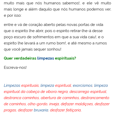
muito mais que nós humanos sabemos!, e ele vê muito
mais longe e além daquilo que nós humanos podemos ver,
e por isso:
entre e vá de coração aberto pelas novas portas de vida
que o espirito lhe abrir, pois o espirito retirar-lhe-á desse
poço escuro de sofrimentos em que a sua vida caiu!, e o
espirito lhe levará a um rumo bom!, e até mesmo a rumos
que você jamais sequer sonhou!
Quer verdadeiras
limpezas
espirituais?
Escreva-nos!
Limpezas
espirituais,
limpeza
espiritual,
exorcismos
,
limpeza
espiritual da cabeça de víbora negra, descarrego espiritual,
destranca caminhos, abertura de caminhos, destrancamento
de caminhos, olho-gordo, inveja, defazer maldiçoes, desfazer
pragas, desfazer
bruxaria
, desfazer feitiçaria,