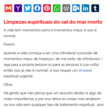
G
Y
T
F
Pi
W
W
O
Li
T
m
a
w
a
nt
h
or
ut
n
u
Limpezas espirituais do sal do mar morto
ai
h
itt
c
er
at
d
lo
k
m
l
o
er
e
e
s
Pr
o
e
bl
A vida tem momentos bons e momentos maus, e isso é
normal.
o
b
st
A
e
k.
dI
r
M
o
p
ss
c
n
Porem:
ai
o
p
o
quando a vida começa a ser uma infindável sucessão de
momentos maus, de tropeços, de má sorte, de infortúnios, (
l
k
m
seja para a própria pessoa ou para as pessoas á sua volta),
então isso já não é normal!, e isso requer um
limpeza
espiritual urgente.
Olhai:
Há gente que não pensa que um assunto destes é algo da
maior importância, e por isso deixa as coisas más andarem
na sua vida sem qualquer tipo de tratamento espiritual, pois