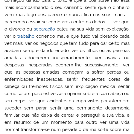
começou dando para o torto e que a boa sorte não está
mais acompanhando o seu caminho, sentir que o dinheiro
vem mas logo desaparece e nunca fica nas suas mãos –
parecendo esvair-se como areia entre os dedos – , ver que
o divorcio ou
separação
bateu na sua vida sem explicação,
ver o
trabalho
correndo mal e que tudo vai piorando cada
vez mais, ver os negócios que tem tudo para dar certo mas
acabam sempre dando errado, ver os filhos ou as pessoas
amadas adoecerem inesperadamente, ver avarias ou
despesas inesperadas ocorrem-lhe sucessivamente, ver
que as pessoas amadas começam a sofrer perdas ou
enfermidades inesperadas, sentir frequentes dores de
cabeça ou tremores físicos sem explicação medica, sentir
como se um peso estivesse a oprimir sobre a sua cabeça ou
seu corpo, ver que acidentes ou imprevistos persistem em
suceder sem parar, sentir uma permanente desarmonia
familiar que não deixa de cercar e perseguir a sua vida, e
em resumo: de um momento para outro ver uma vida
normal transforma-se num pesadelo de má sorte sobre má