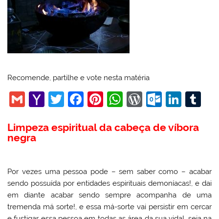
Recomende, partilhe e vote nesta matéria
G
Y
T
F
Pi
W
W
O
Li
T
m
a
w
a
nt
h
or
ut
n
u
Limpeza espiritual da cabeça de víbora
ai
h
itt
c
er
at
d
lo
k
m
negra
l
o
er
e
e
s
Pr
o
e
bl
o
b
st
A
e
k.
dI
r
Por vezes uma pessoa pode – sem saber como – acabar
M
o
p
ss
c
n
sendo possuída por entidades espirituais demoníacas!, e dai
ai
o
p
o
em diante acabar sendo sempre acompanha de uma
l
k
m
tremenda má sorte!, e essa má-sorte vai persistir em cercar
e fustigar essa pessoa em todas as área da sua vida!, seja na