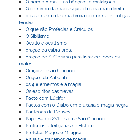
O bem e o mal – as bênçãos e maldiçoes
O caminho da mão esquerda e da mão direita
o casamento de uma bruxa conforme as antigas
lendas
O que são Profecias e Oráculos
O Sibilismo
Oculto e ocultismo
oração da cabra preta
oração de S. Cipriano para livrar de todos os
males
Orações a são Cipriano
Origem da Kabalah
os 4 elementos e a magia
Os espíritos das trevas
Pacto com Lúcifer
Pactos com o Diabo em bruxaria e magia negra
Panteões de Deuses
Papa Bento XVI – sobre São Cipriano
Profecias e feitiçarias na História
Profetas Magos e Milagres
Rituais – trabalhos de magia