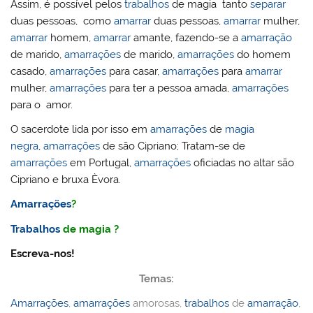
Assim, é possível pelos
trabalhos
de magia tanto
separar
duas pessoas, como
amarrar
duas pessoas,
amarrar
mulher,
amarrar
homem,
amarrar
amante, fazendo-se a
amarração
de marido,
amarrações
de marido,
amarrações
do homem
casado,
amarrações
para casar,
amarrações
para
amarrar
mulher,
amarrações
para ter a pessoa amada,
amarrações
para o amor.
O sacerdote lida por isso em
amarrações
de
magia
negra
,
amarrações
de são Cipriano; Tratam-se de
amarrações
em Portugal,
amarrações
oficiadas no altar são
Cipriano e bruxa Èvora.
Amarrações
?
Trabalhos
de magia ?
Escreva-nos!
Temas:
Amarrações
,
amarrações
amorosas,
trabalhos
de
amarração
,