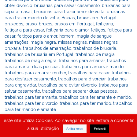
obter divorcio
,
bruxarias para salvar casamento
,
bruxarias para
separar casal
,
bruxarias para trazer amor de volta
,
bruxarias
para trazer marido de volta
,
Bruxas
,
bruxas em Portugal
,
bruxedos
,
bruxo
,
bruxos
,
bruxos em Portugal
,
feitiçaria
,
feitiçaria para casar
,
feitiçaria para o amor
,
feitiços
,
feitiços para
casar
,
feitiços para o amor
,
homem
,
magia de sangue
amarrações
,
magia negra
,
missas negras
,
missas negras
bruxaria
,
trabalhos de amarração
,
trabalhos de bruxaria
,
trabalhos de bruxaria em Portugal
,
trabalhos de magia
,
trabalhos de magia negra
,
trabalhos para amarrar
,
trabalhos
para amarrar duas pessoas
,
trabalhos para amarrar marido
,
trabalhos para amarrar mulher
,
trabalhos para casar
,
trabalhos
para desfazer casamento
,
trabalhos para divorciar
,
trabalhos
para engravidar
,
trabalhos para evitar divorcio
,
trabalhos para
salvar casamento
,
trabalhos para separar duas pessoas
,
trabalhos para ter amante
,
trabalhos para ter amante e marido
,
trabalhos para ter divorcio
,
trabalhos para ter marido
,
trabalhos
para ter marido e amante
este site utiliza Cookies. Ao navegar no site, estará a consentir
Altar S. Cipriano e bruxa Évora
a sua utilização.
.
.
Saiba mais
Entendi
quarta-feira
admin
Altar S. Cipriano e bruxa Évora