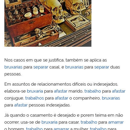
Nos casos em que se justifica, também se aplica as
bruxarias
para
separar
casal, e
bruxarias
para
separar
duas
pessoas.
Em assuntos de relacionamentos difíceis ou indesejados,
elabora-se
bruxaria
para
afastar
marido,
trabalho
para
afastar
conjugue,
trabalhos
para
afastar
o companheiro,
bruxarias
para
afastar
pessoas indesejadas.
Já quando o casamento é desejado e porem teima em não
ocorrer, usa-se de
bruxaria
para casar,
trabalho
para
amarrar
o homem,
trabalho
para
amarrar
a mulher,
trabalho
para