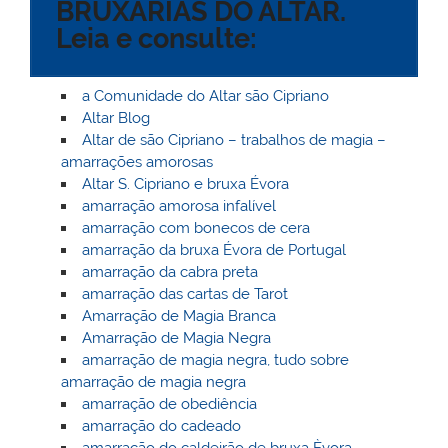
BRUXARIAS DO ALTAR.
l
k
m
Leia e consulte:
a Comunidade do Altar são Cipriano
Altar Blog
Altar de são Cipriano – trabalhos de magia –
amarrações amorosas
Altar S. Cipriano e bruxa Évora
amarração amorosa infalível
amarração com bonecos de cera
amarração da bruxa Évora de Portugal
amarração da cabra preta
amarração das cartas de Tarot
Amarração de Magia Branca
Amarração de Magia Negra
amarração de magia negra, tudo sobre
amarração de magia negra
amarração de obediência
amarração do cadeado