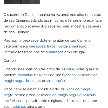
l
k
m
O sacerdote Daniel trabalha há 20 anos nos ofícios ocultos
de são Cipriano, lidando assim como o fenómeno espírita e
necromântico através dos saberes mais ancestrais saberes
de são Cipriano.
Pois assim, pelo sacerdote e no altar de são Cipriano
celebram-se
amarrações
,
trabalhos
de
amarração
,
verdadeiros
trabalhos
de
amarração
em Portugal.
Como ?
Lidando nas mais ocultas artes da
bruxaria
, pelas quais se
operam
bruxarias
,
bruxarias
de sao Cipriano,
bruxarias
de
magia negra
,
bruxarias
de
amarração
.
Trabalham-se assim em rituais de
bruxaria
de
magia
negra
, sendo essas
bruxarias
de
magia negra
e
bruxaria
luciferiana, especialmente dirigidas ás
bruxarias
de amor,
aos
trabalhos
para o amor.