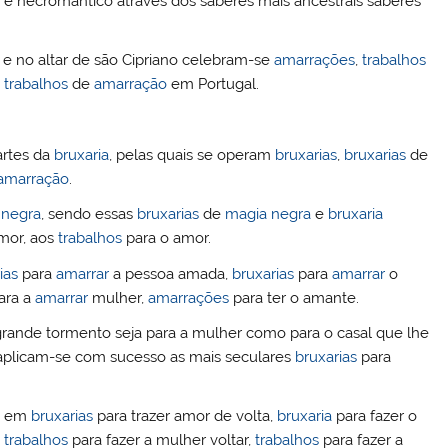
e necromântico através dos saberes mais ancestrais saberes
dI
r
n
 e no altar de são Cipriano celebram-se
amarrações
,
trabalhos
s
trabalhos
de
amarração
em Portugal.
artes da
bruxaria
, pelas quais se operam
bruxarias
,
bruxarias
de
amarração
.
 negra
, sendo essas
bruxarias
de
magia negra
e
bruxaria
mor, aos
trabalhos
para o amor.
ias
para
amarrar
a pessoa amada,
bruxarias
para
amarrar
o
ara a
amarrar
mulher,
amarrações
para ter o amante.
e grande tormento seja para a mulher como para o casal que lhe
 aplicam-se com sucesso as mais seculares
bruxarias
para
se em
bruxarias
para trazer amor de volta,
bruxaria
para fazer o
,
trabalhos
para fazer a mulher voltar,
trabalhos
para fazer a