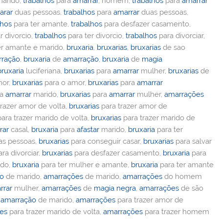
arido,
trabalhos
para
amarrar
, homem,
trabalhos
para
amarrar
arar
duas pessoas,
trabalhos
para
amarrar
duas pessoas,
lhos
para ter amante,
trabalhos
para desfazer casamento,
r divorcio,
trabalhos
para ter divorcio,
trabalhos
para divorciar,
er amante e marido,
bruxaria
,
bruxarias
,
bruxarias
de sao
rração
,
bruxaria
de
amarração
,
bruxaria
de
magia
bruxaria
luciferiana,
bruxarias
para
amarrar
mulher,
bruxarias
de
or,
bruxarias
para o amor,
bruxarias
para
amarrar
ra
amarrar
marido,
bruxarias
para
amarrar
mulher,
amarrações
razer amor de volta,
bruxarias
para trazer amor de
ara trazer marido de volta,
bruxarias
para trazer marido de
rar
casal,
bruxaria
para
afastar
marido,
bruxaria
para ter
s pessoas,
bruxarias
para conseguir casar,
bruxarias
para salvar
ra divorciar,
bruxarias
para desfazer casamento,
bruxaria
para
ido,
bruxaria
para ter mulher e amante,
bruxaria
para ter amante
ão
de marido,
amarrações
de marido,
amarrações
do homem
rrar
mulher,
amarrações
de
magia negra
,
amarrações
de são
,
amarração
de marido,
amarrações
para trazer amor de
es
para trazer marido de volta,
amarrações
para trazer homem