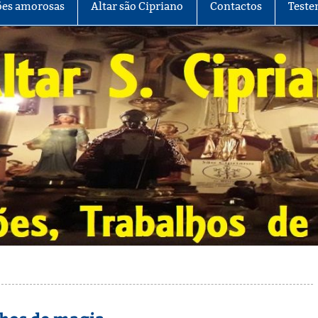
es amorosas
Altar são Cipriano
Contactos
Teste