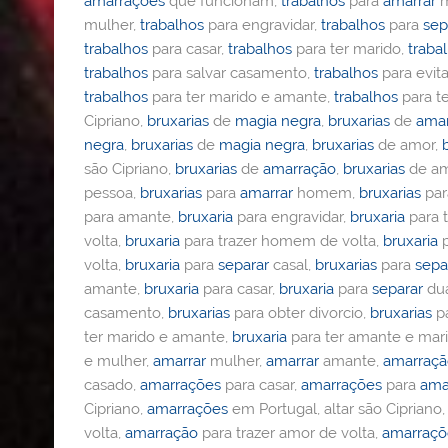
amarrações
que funcionam,
trabalhos
para
amarrar
m
mulher,
trabalhos
para engravidar,
trabalhos
para
sep
trabalhos
para casar,
trabalhos
para ter marido,
traba
trabalhos
para salvar casamento,
trabalhos
para evita
trabalhos
para ter marido e amante,
trabalhos
para t
Cipriano,
bruxarias
de
magia negra
,
bruxarias
de
ama
negra
,
bruxarias
de
magia negra
,
bruxarias
de amor,
são Cipriano,
bruxarias
de
amarração
,
bruxarias
de am
pessoa,
bruxarias
para
amarrar
homem,
bruxarias
pa
para amante,
bruxaria
para engravidar,
bruxaria
para t
volta,
bruxaria
para trazer homem de volta,
bruxaria
p
volta,
bruxaria
para
separar
casal,
bruxarias
para
sepa
amante,
bruxaria
para casar,
bruxaria
para
separar
dua
casamento,
bruxarias
para obter divorcio,
bruxarias
pa
ter marido e amante,
bruxaria
para ter amante e mar
e mulher,
amarrar
mulher,
amarrar
amante,
amarraç
casado,
amarrações
para casar,
amarrações
para
ama
Cipriano,
amarrações
em Portugal, altar são Cipriano
volta,
amarração
para trazer amor de volta,
amarraçõ