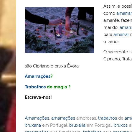
Assim, é poss
como
amarrar
amante, faze
marido,
amarr
para
amarrar
m
o amor.
O sacerdote l
Cipriano; Tra
são Cipriano e bruxa Èvora.
Amarrações
?
Trabalhos
de magia ?
Escreva-nos!
Amarrações
,
amarrações
amorosas,
trabalhos
de
ama
bruxaria
em Portugal,
bruxaria
em Portugal,
bruxos
e