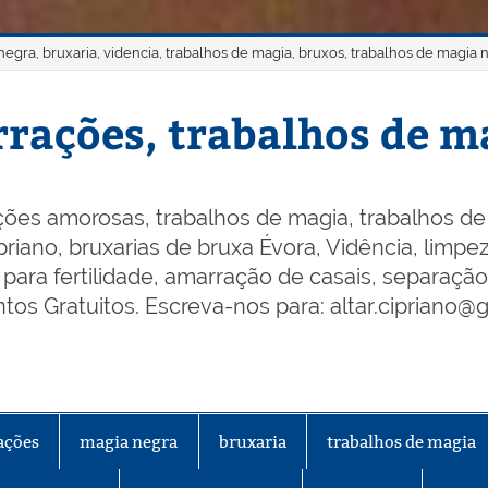
gra, bruxaria, videncia, trabalhos de magia, bruxos, trabalhos de magia 
rações, trabalhos de ma
ões amorosas, trabalhos de magia, trabalhos de 
riano, bruxarias de bruxa Évora, Vidência, limpeza
os para fertilidade, amarração de casais, separaçã
os Gratuitos. Escreva-nos para: altar.cipriano@
ações
magia negra
bruxaria
trabalhos de magia