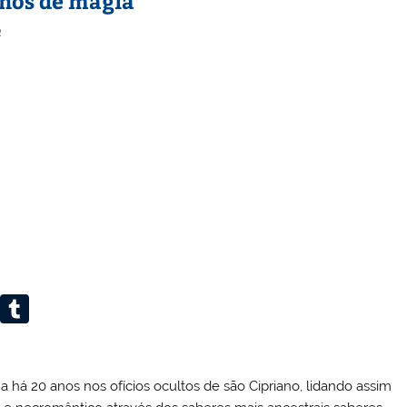
lhos de magia
o
Li
T
n
u
k
m
a há 20 anos nos ofícios ocultos de são Cipriano, lidando assim
e
bl