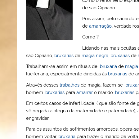
como o fenómeno espírita 
o
b
st
A
e
k.
de são Cipriano.
M
o
p
ss
c
Pois assim, pelo sacerdote
ai
o
p
o
de
amarração
, verdadeiro
l
k
m
Como ?
Lidando nas mais ocultas 
sao Cipriano,
bruxarias
de
magia negra
,
bruxarias
de
Trabalham-se assim em rituais de
bruxaria
de
magia
luciferiana, especialmente dirigidas ás
bruxarias
de a
Através desses
trabalhos
de magia, fazem-se
bruxar
homem,
bruxarias
para
amarrar
o marido,
bruxarias
p
Em certos casos de infertilidade, ( que são fonte d
vê negada a alegria da maternidade e paternidade),
engravidar.
Para os assuntos de sofrimentos amorosos, opera-
homem voltar,
bruxaria
para trazer o marido de volta