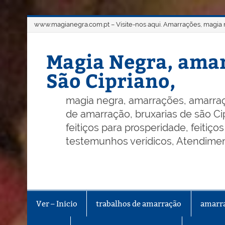
Skip
www.magianegra.com.pt – Visite-nos aqui. Amarrações, magia ne
to
content
Magia Negra, amar
São Cipriano,
magia negra, amarrações, amarraç
de amarração, bruxarias de são Cip
feitiços para prosperidade, feitiç
testemunhos verídicos, Atendiment
Ver – Inicio
trabalhos de amarração
amarr