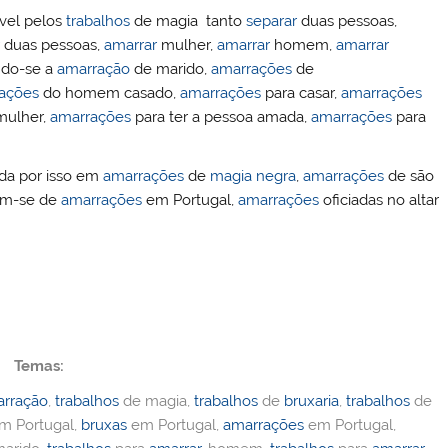
ível pelos
trabalhos
de magia tanto
separar
duas pessoas,
duas pessoas,
amarrar
mulher,
amarrar
homem,
amarrar
ndo-se a
amarração
de marido,
amarrações
de
ações
do homem casado,
amarrações
para casar,
amarrações
ulher,
amarrações
para ter a pessoa amada,
amarrações
para
ida por isso em
amarrações
de
magia negra
,
amarrações
de são
tam-se de
amarrações
em Portugal,
amarrações
oficiadas no altar
Temas:
rração
,
trabalhos
de magia,
trabalhos
de
bruxaria
,
trabalhos
de
m Portugal,
bruxas
em Portugal,
amarrações
em Portugal,