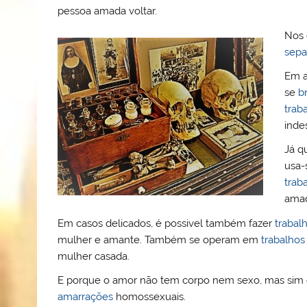
pessoa amada voltar.
Nos 
sepa
Em a
se
b
trab
inde
Já q
usa-
trab
amad
Em casos delicados, é possivel também fazer
trabal
mulher e amante. Também se operam em
trabalhos
mulher casada.
E porque o amor não tem corpo nem sexo, mas sim
amarrações
homossexuais.