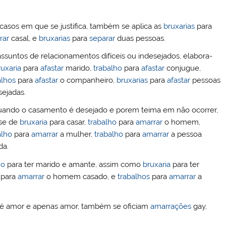
casos em que se justifica, também se aplica as
bruxarias
para
rar
casal, e
bruxarias
para
separar
duas pessoas.
ssuntos de relacionamentos difíceis ou indesejados, elabora-
ruxaria
para
afastar
marido,
trabalho
para
afastar
conjugue,
alhos
para
afastar
o companheiro,
bruxarias
para
afastar
pessoas
sejadas.
uando o casamento é desejado e porem teima em não ocorrer,
se de
bruxaria
para casar,
trabalho
para
amarrar
o homem,
alho
para
amarrar
a mulher,
trabalho
para
amarrar
a pessoa
a.
ho
para ter marido e amante, assim como
bruxaria
para ter
para
amarrar
o homem casado, e
trabalhos
para
amarrar
a
 é amor e apenas amor, também se oficiam
amarrações
gay,