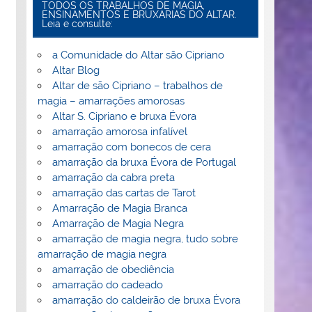
TODOS OS TRABALHOS DE MAGIA,
ENSINAMENTOS E BRUXARIAS DO ALTAR.
Leia e consulte:
a Comunidade do Altar são Cipriano
Altar Blog
Altar de são Cipriano – trabalhos de
magia – amarrações amorosas
Altar S. Cipriano e bruxa Évora
amarração amorosa infalível
amarração com bonecos de cera
amarração da bruxa Évora de Portugal
amarração da cabra preta
amarração das cartas de Tarot
Amarração de Magia Branca
Amarração de Magia Negra
amarração de magia negra, tudo sobre
amarração de magia negra
amarração de obediência
amarração do cadeado
amarração do caldeirão de bruxa Èvora