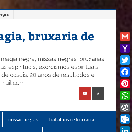
negra,
gia, bruxaria de
Gmail
Yaho
magia negra, missas negras, bruxarias
s espirituais, exorcismos espirituais,
Mail
Twitt
o de casais, 20 anos de resultados e
Face
gmail.com
Pinte
What
Word
missas negras
trabalhos de bruxaria
Outl