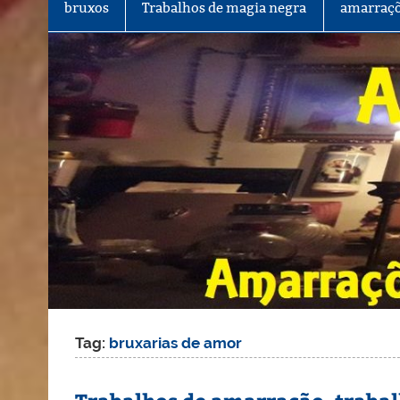
bruxos
Trabalhos de magia negra
amarraçõ
Tag:
bruxarias de amor