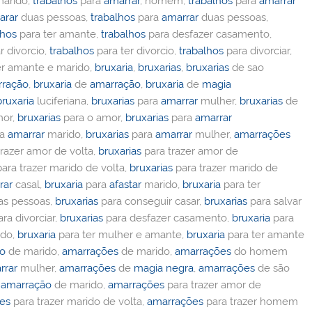
arido,
trabalhos
para
amarrar
, homem,
trabalhos
para
amarrar
arar
duas pessoas,
trabalhos
para
amarrar
duas pessoas,
lhos
para ter amante,
trabalhos
para desfazer casamento,
r divorcio,
trabalhos
para ter divorcio,
trabalhos
para divorciar,
er amante e marido,
bruxaria
,
bruxarias
,
bruxarias
de sao
rração
,
bruxaria
de
amarração
,
bruxaria
de
magia
bruxaria
luciferiana,
bruxarias
para
amarrar
mulher,
bruxarias
de
or,
bruxarias
para o amor,
bruxarias
para
amarrar
ra
amarrar
marido,
bruxarias
para
amarrar
mulher,
amarrações
razer amor de volta,
bruxarias
para trazer amor de
ara trazer marido de volta,
bruxarias
para trazer marido de
rar
casal,
bruxaria
para
afastar
marido,
bruxaria
para ter
s pessoas,
bruxarias
para conseguir casar,
bruxarias
para salvar
ra divorciar,
bruxarias
para desfazer casamento,
bruxaria
para
ido,
bruxaria
para ter mulher e amante,
bruxaria
para ter amante
ão
de marido,
amarrações
de marido,
amarrações
do homem
rrar
mulher,
amarrações
de
magia negra
,
amarrações
de são
,
amarração
de marido,
amarrações
para trazer amor de
es
para trazer marido de volta,
amarrações
para trazer homem