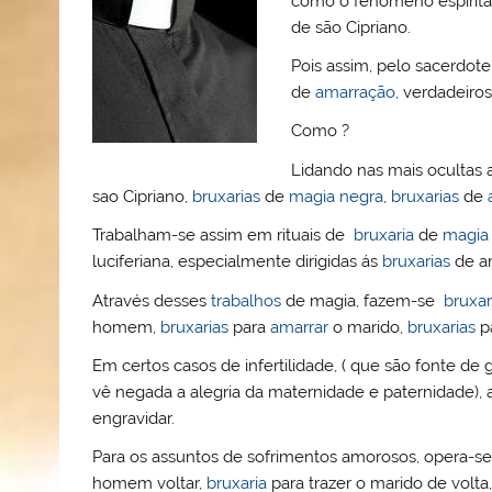
como o fenómeno espírita 
o
b
st
A
e
k.
de são Cipriano.
M
o
p
ss
c
Pois assim, pelo sacerdote
ai
o
p
o
de
amarração
, verdadeiro
l
k
m
Como ?
Lidando nas mais ocultas 
sao Cipriano,
bruxarias
de
magia negra
,
bruxarias
de
Trabalham-se assim em rituais de
bruxaria
de
magia
luciferiana, especialmente dirigidas ás
bruxarias
de a
Através desses
trabalhos
de magia, fazem-se
bruxar
homem,
bruxarias
para
amarrar
o marido,
bruxarias
p
Em certos casos de infertilidade, ( que são fonte d
vê negada a alegria da maternidade e paternidade),
engravidar.
Para os assuntos de sofrimentos amorosos, opera-
homem voltar,
bruxaria
para trazer o marido de volta