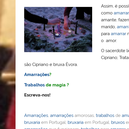
Assim, é poss
como
amarrar
amante, faze
marido,
amarr
para
amarrar
m
o amor.
O sacerdote l
Cipriano; Tra
são Cipriano e bruxa Èvora.
Amarrações
?
Trabalhos
de magia ?
Escreva-nos!
Amarrações
,
amarrações
amorosas,
trabalhos
de
ama
bruxaria
em Portugal,
bruxaria
em Portugal,
bruxos
e