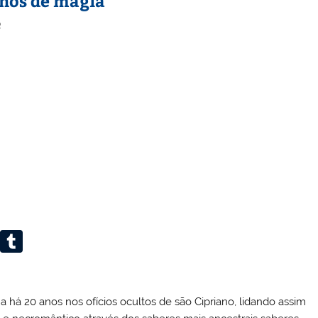
lhos de magia
o
Li
T
n
u
k
m
a há 20 anos nos ofícios ocultos de são Cipriano, lidando assim
e
bl