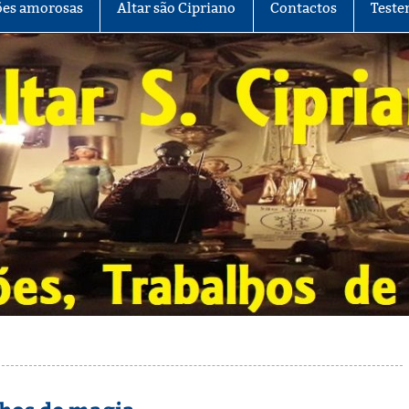
es amorosas
Altar são Cipriano
Contactos
Teste