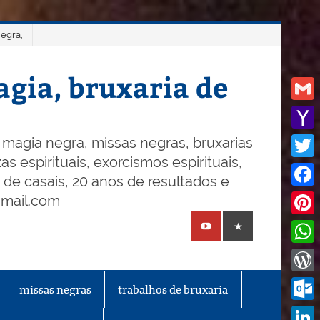
negra,
gia, bruxaria de
Gmail
Yaho
magia negra, missas negras, bruxarias
s espirituais, exorcismos espirituais,
Mail
Twitt
o de casais, 20 anos de resultados e
Face
gmail.com
Pinte
What
Word
missas negras
trabalhos de bruxaria
Outl