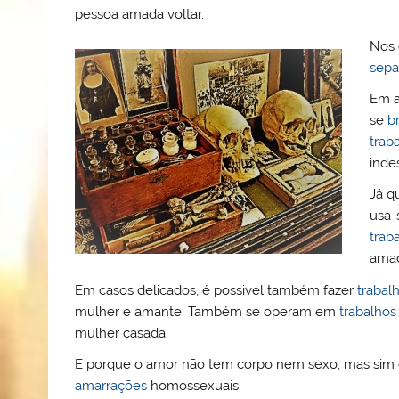
pessoa amada voltar.
Nos 
sepa
Em a
se
b
trab
inde
Já q
usa-
trab
amad
Em casos delicados, é possivel também fazer
trabal
mulher e amante. Também se operam em
trabalhos
mulher casada.
E porque o amor não tem corpo nem sexo, mas sim
amarrações
homossexuais.