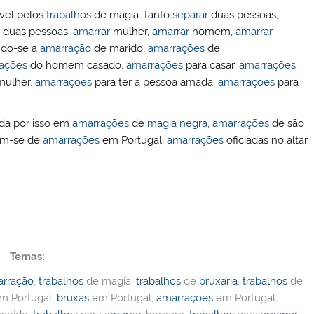
ível pelos
trabalhos
de magia tanto
separar
duas pessoas,
duas pessoas,
amarrar
mulher,
amarrar
homem,
amarrar
ndo-se a
amarração
de marido,
amarrações
de
ações
do homem casado,
amarrações
para casar,
amarrações
ulher,
amarrações
para ter a pessoa amada,
amarrações
para
ida por isso em
amarrações
de
magia negra
,
amarrações
de são
tam-se de
amarrações
em Portugal,
amarrações
oficiadas no altar
Temas:
rração
,
trabalhos
de magia,
trabalhos
de
bruxaria
,
trabalhos
de
m Portugal,
bruxas
em Portugal,
amarrações
em Portugal,