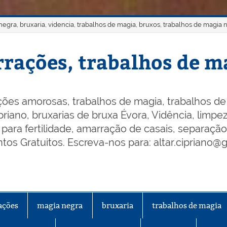
gra, bruxaria, videncia, trabalhos de magia, bruxos, trabalhos de magia 
rações, trabalhos de ma
ões amorosas, trabalhos de magia, trabalhos de 
riano, bruxarias de bruxa Évora, Vidência, limpeza
os para fertilidade, amarração de casais, separaçã
os Gratuitos. Escreva-nos para: altar.cipriano@
ações
magia negra
bruxaria
trabalhos de magia