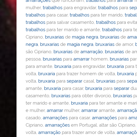
amarrações
que funcionam,
trabalhos
para
amarrar
m
mulher,
trabalhos
para engravidar,
trabalhos
para
sep
trabalhos
para casar,
trabalhos
para ter marido,
traba
trabalhos
para salvar casamento,
trabalhos
para evita
trabalhos
para ter marido e amante,
trabalhos
para t
Cipriano,
bruxarias
de
magia negra
,
bruxarias
de
ama
negra
,
bruxarias
de
magia negra
,
bruxarias
de amor,
são Cipriano,
bruxarias
de
amarração
,
bruxarias
de am
pessoa,
bruxarias
para
amarrar
homem,
bruxarias
pa
para amante,
bruxaria
para engravidar,
bruxaria
para t
volta,
bruxaria
para trazer homem de volta,
bruxaria
p
volta,
bruxaria
para
separar
casal,
bruxarias
para
sepa
amante,
bruxaria
para casar,
bruxaria
para
separar
dua
casamento,
bruxarias
para obter divorcio,
bruxarias
pa
ter marido e amante,
bruxaria
para ter amante e mar
e mulher,
amarrar
mulher,
amarrar
amante,
amarraç
casado,
amarrações
para casar,
amarrações
para
ama
Cipriano,
amarrações
em Portugal, altar são Cipriano
volta,
amarração
para trazer amor de volta,
amarraçõ