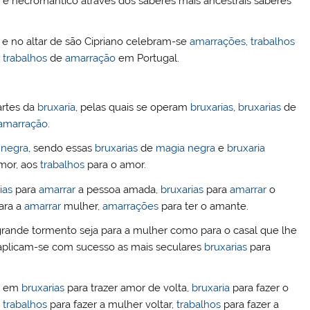
e necromântico através dos saberes mais ancestrais saberes
dI
r
n
 e no altar de são Cipriano celebram-se
amarrações
,
trabalhos
s
trabalhos
de
amarração
em Portugal.
artes da
bruxaria
, pelas quais se operam
bruxarias
,
bruxarias
de
amarração
.
 negra
, sendo essas
bruxarias
de
magia negra
e
bruxaria
mor, aos
trabalhos
para o amor.
ias
para
amarrar
a pessoa amada,
bruxarias
para
amarrar
o
ara a
amarrar
mulher,
amarrações
para ter o amante.
e grande tormento seja para a mulher como para o casal que lhe
 aplicam-se com sucesso as mais seculares
bruxarias
para
se em
bruxarias
para trazer amor de volta,
bruxaria
para fazer o
,
trabalhos
para fazer a mulher voltar,
trabalhos
para fazer a