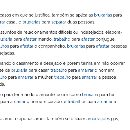
casos em que se justifica, também se aplica as
bruxarias
para
rar
casal, e
bruxarias
para
separar
duas pessoas.
ssuntos de relacionamentos difíceis ou indesejados, elabora-
ruxaria
para
afastar
marido,
trabalho
para
afastar
conjugue,
alhos
para
afastar
o companheiro,
bruxarias
para
afastar
pessoas
sejadas.
uando o casamento é desejado e porem teima em não ocorrer,
se de
bruxaria
para casar,
trabalho
para
amarrar
o homem,
alho
para
amarrar
a mulher,
trabalho
para
amarrar
a pessoa
a.
ho
para ter marido e amante, assim como
bruxaria
para ter
para
amarrar
o homem casado, e
trabalhos
para
amarrar
a
 é amor e apenas amor, também se oficiam
amarrações
gay,