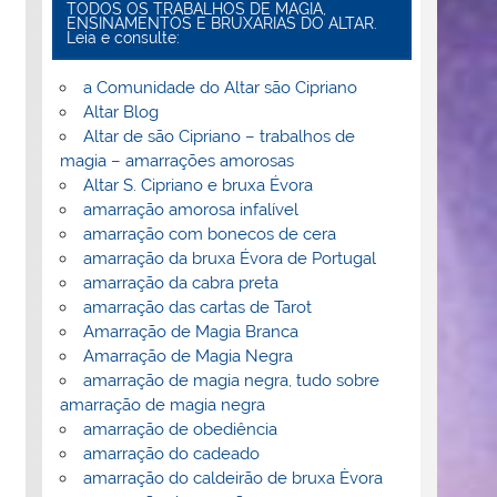
TODOS OS TRABALHOS DE MAGIA,
ENSINAMENTOS E BRUXARIAS DO ALTAR.
Leia e consulte:
a Comunidade do Altar são Cipriano
Altar Blog
Altar de são Cipriano – trabalhos de
magia – amarrações amorosas
Altar S. Cipriano e bruxa Évora
amarração amorosa infalível
amarração com bonecos de cera
amarração da bruxa Évora de Portugal
amarração da cabra preta
amarração das cartas de Tarot
Amarração de Magia Branca
Amarração de Magia Negra
amarração de magia negra, tudo sobre
amarração de magia negra
amarração de obediência
amarração do cadeado
amarração do caldeirão de bruxa Èvora