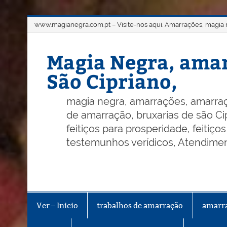
Skip
www.magianegra.com.pt – Visite-nos aqui. Amarrações, magia ne
to
content
Magia Negra, amar
São Cipriano,
magia negra, amarrações, amarraç
de amarração, bruxarias de são Cip
feitiços para prosperidade, feitiç
testemunhos verídicos, Atendiment
Ver – Inicio
trabalhos de amarração
amarr