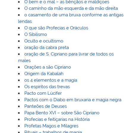
O bem e o mal – as bênçãos e maldiçoes
O caminho da mão esquerda e da mão direita
o casamento de uma bruxa conforme as antigas
lendas
O que são Profecias e Oráculos
O Sibilismo
Oculto e ocultismo
oração da cabra preta
oração de S. Cipriano para livrar de todos os
males
Orações a são Cipriano
Origem da Kabalah
os 4 elementos e a magia
Os espíritos das trevas
Pacto com Lúcifer
Pactos com o Diabo em bruxaria e magia negra
Panteões de Deuses
Papa Bento XVI – sobre São Cipriano
Profecias e feitiçarias na História
Profetas Magos e Milagres
Rituais – trabalhos de magia