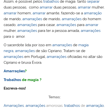
Assim, é possível pelos
trabalhos
de magia tanto
separar
duas pessoas, como
amarrar
duas pessoas,
amarrar
mulher,
amarrar
homem,
amarrar
amante, fazendo-se a
amarração
de marido,
amarrações
de marido,
amarrações
do homem
casado,
amarrações
para casar,
amarrações
para
amarrar
mulher,
amarrações
para ter a pessoa amada,
amarrações
para o amor.
O sacerdote lida por isso em
amarrações
de
magia
negra
,
amarrações
de são Cipriano; Tratam-se de
amarrações
em Portugal,
amarrações
oficiadas no altar são
Cipriano e bruxa Èvora.
Amarrações
?
Trabalhos
de magia ?
Escreva-nos!
Temas:
Amarrações
,
amarrações
amorosas,
trabalhos
de
amarração
,