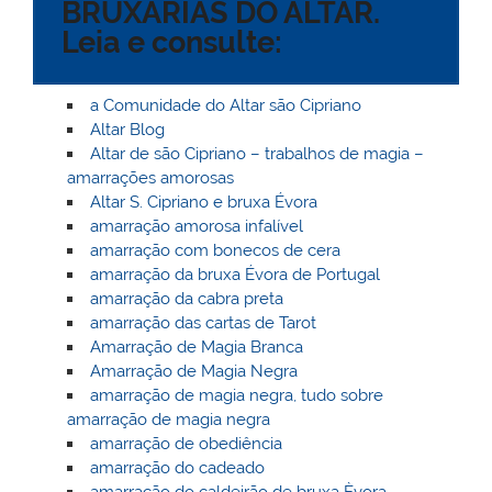
BRUXARIAS DO ALTAR.
l
k
m
Leia e consulte:
a Comunidade do Altar são Cipriano
Altar Blog
Altar de são Cipriano – trabalhos de magia –
amarrações amorosas
Altar S. Cipriano e bruxa Évora
amarração amorosa infalível
amarração com bonecos de cera
amarração da bruxa Évora de Portugal
amarração da cabra preta
amarração das cartas de Tarot
Amarração de Magia Branca
Amarração de Magia Negra
amarração de magia negra, tudo sobre
amarração de magia negra
amarração de obediência
amarração do cadeado