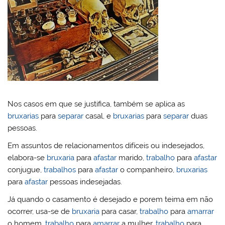
Nos casos em que se justifica, também se aplica as
bruxarias
para
separar
casal, e
bruxarias
para
separar
duas
pessoas.
Em assuntos de relacionamentos difíceis ou indesejados,
elabora-se
bruxaria
para
afastar
marido,
trabalho
para
afastar
conjugue,
trabalhos
para
afastar
o companheiro,
bruxarias
para
afastar
pessoas indesejadas.
Já quando o casamento é desejado e porem teima em não
ocorrer, usa-se de
bruxaria
para casar,
trabalho
para
amarrar
o homem,
trabalho
para
amarrar
a mulher,
trabalho
para