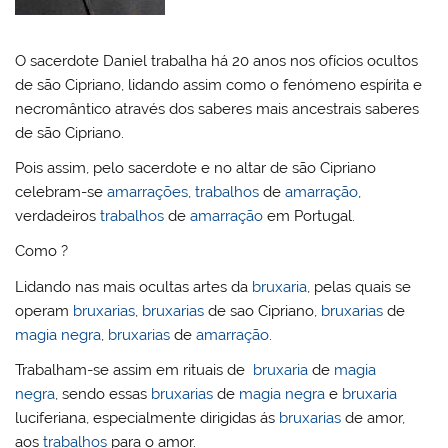
l
k
m
O sacerdote Daniel trabalha há 20 anos nos ofícios ocultos
de são Cipriano, lidando assim como o fenómeno espírita e
necromântico através dos saberes mais ancestrais saberes
de são Cipriano.
Pois assim, pelo sacerdote e no altar de são Cipriano
celebram-se
amarrações
,
trabalhos
de
amarração
,
verdadeiros
trabalhos
de
amarração
em Portugal.
Como ?
Lidando nas mais ocultas artes da
bruxaria
, pelas quais se
operam
bruxarias
,
bruxarias
de sao Cipriano,
bruxarias
de
magia negra
,
bruxarias
de
amarração
.
Trabalham-se assim em rituais de
bruxaria
de
magia
negra
, sendo essas
bruxarias
de
magia negra
e
bruxaria
luciferiana, especialmente dirigidas ás
bruxarias
de amor,
aos
trabalhos
para o amor.