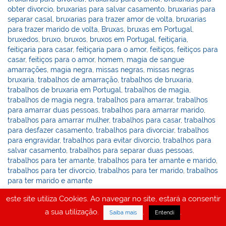
obter divorcio
,
bruxarias para salvar casamento
,
bruxarias para
separar casal
,
bruxarias para trazer amor de volta
,
bruxarias
para trazer marido de volta
,
Bruxas
,
bruxas em Portugal
,
bruxedos
,
bruxo
,
bruxos
,
bruxos em Portugal
,
feitiçaria
,
feitiçaria para casar
,
feitiçaria para o amor
,
feitiços
,
feitiços para
casar
,
feitiços para o amor
,
homem
,
magia de sangue
amarrações
,
magia negra
,
missas negras
,
missas negras
bruxaria
,
trabalhos de amarração
,
trabalhos de bruxaria
,
trabalhos de bruxaria em Portugal
,
trabalhos de magia
,
trabalhos de magia negra
,
trabalhos para amarrar
,
trabalhos
para amarrar duas pessoas
,
trabalhos para amarrar marido
,
trabalhos para amarrar mulher
,
trabalhos para casar
,
trabalhos
para desfazer casamento
,
trabalhos para divorciar
,
trabalhos
para engravidar
,
trabalhos para evitar divorcio
,
trabalhos para
salvar casamento
,
trabalhos para separar duas pessoas
,
trabalhos para ter amante
,
trabalhos para ter amante e marido
,
trabalhos para ter divorcio
,
trabalhos para ter marido
,
trabalhos
para ter marido e amante
este site utiliza Cookies. Ao navegar no site, estará a consentir
Altar S. Cipriano e bruxa Évora
a sua utilização.
.
.
Saiba mais
Entendi
quarta-feira
admin
Altar S. Cipriano e bruxa Évora