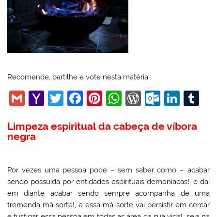
Recomende, partilhe e vote nesta matéria
G
Y
T
F
Pi
W
W
O
Li
T
m
a
w
a
nt
h
or
ut
n
u
Limpeza espiritual da cabeça de víbora
ai
h
itt
c
er
at
d
lo
k
m
negra
l
o
er
e
e
s
Pr
o
e
bl
o
b
st
A
e
k.
dI
r
Por vezes uma pessoa pode – sem saber como – acabar
M
o
p
ss
c
n
sendo possuída por entidades espirituais demoníacas!, e dai
ai
o
p
o
em diante acabar sendo sempre acompanha de uma
l
k
m
tremenda má sorte!, e essa má-sorte vai persistir em cercar
e fustigar essa pessoa em todas as área da sua vida!, seja na