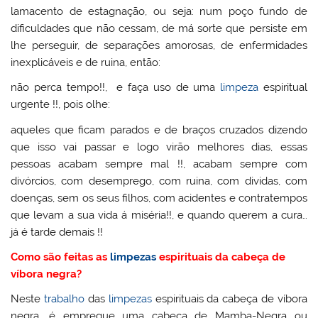
lamacento de estagnação, ou seja: num poço fundo de
dificuldades que não cessam, de má sorte que persiste em
lhe perseguir, de separações amorosas, de enfermidades
inexplicáveis e de ruina, então:
não perca tempo!!, e faça uso de uma
limpeza
espiritual
urgente !!, pois olhe:
aqueles que ficam parados e de braços cruzados dizendo
que isso vai passar e logo virão melhores dias, essas
pessoas acabam sempre mal !!, acabam sempre com
divórcios, com desemprego, com ruina, com dividas, com
doenças, sem os seus filhos, com acidentes e contratempos
que levam a sua vida á miséria!!, e quando querem a cura…
já é tarde demais !!
Como são feitas as
limpezas
espirituais da cabeça de
víbora negra?
Neste
trabalho
das
limpezas
espirituais da cabeça de víbora
negra, é empregue uma cabeça de Mamba-Negra ou