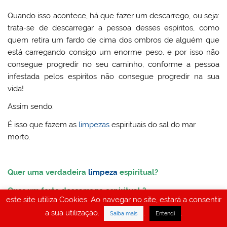
Quando isso acontece, há que fazer um descarrego, ou seja:
trata-se de descarregar a pessoa desses espíritos, como
quem retira um fardo de cima dos ombros de alguém que
está carregando consigo um enorme peso, e por isso não
consegue progredir no seu caminho, conforme a pessoa
infestada pelos espíritos não consegue progredir na sua
vida!
Assim sendo:
É isso que fazem as
limpezas
espirituais do sal do mar
morto.
Quer uma verdadeira
limpeza
espiritual?
Quer um forte descarrego espiritual ?
este site utiliza Cookies. Ao navegar no site, estará a consentir
Escreva-nos!
a sua utilização.
.
.
Saiba mais
Entendi