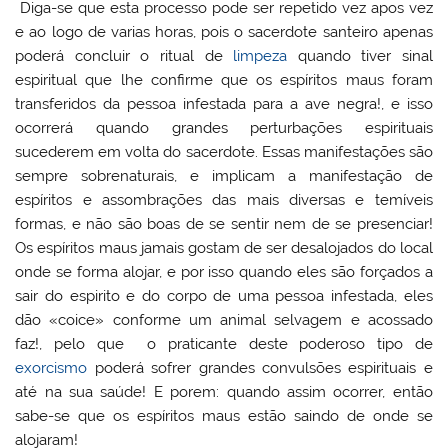
Diga-se que esta processo pode ser repetido vez apos vez
e ao logo de varias horas, pois o sacerdote santeiro apenas
poderá concluir o ritual de
limpeza
quando tiver sinal
espiritual que lhe confirme que os espíritos maus foram
transferidos da pessoa infestada para a ave negra!, e isso
ocorrerá quando grandes perturbações espirituais
sucederem em volta do sacerdote. Essas manifestações são
sempre sobrenaturais, e implicam a manifestação de
espíritos e assombrações das mais diversas e temíveis
formas, e não são boas de se sentir nem de se presenciar!
Os espíritos maus jamais gostam de ser desalojados do local
onde se forma alojar, e por isso quando eles são forçados a
sair do espirito e do corpo de uma pessoa infestada, eles
dão «coice» conforme um animal selvagem e acossado
faz!, pelo que o praticante deste poderoso tipo de
exorcismo
poderá sofrer grandes convulsões espirituais e
até na sua saúde! E porem: quando assim ocorrer, então
sabe-se que os espíritos maus estão saindo de onde se
alojaram!