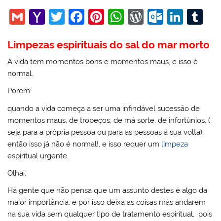
G
Y
T
F
Pi
W
W
O
Li
T
m
a
w
a
nt
h
or
ut
n
u
Limpezas espirituais do sal do mar morto
ai
h
itt
c
er
at
d
lo
k
m
l
o
er
e
e
s
Pr
o
e
bl
A vida tem momentos bons e momentos maus, e isso é
normal.
o
b
st
A
e
k.
dI
r
M
o
p
ss
c
n
Porem:
ai
o
p
o
quando a vida começa a ser uma infindável sucessão de
momentos maus, de tropeços, de má sorte, de infortúnios, (
l
k
m
seja para a própria pessoa ou para as pessoas á sua volta),
então isso já não é normal!, e isso requer um
limpeza
espiritual urgente.
Olhai:
Há gente que não pensa que um assunto destes é algo da
maior importância, e por isso deixa as coisas más andarem
na sua vida sem qualquer tipo de tratamento espiritual, pois