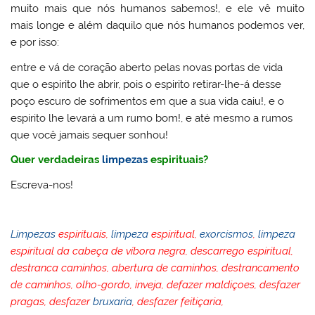
muito mais que nós humanos sabemos!, e ele vê muito
mais longe e além daquilo que nós humanos podemos ver,
e por isso:
entre e vá de coração aberto pelas novas portas de vida
que o espirito lhe abrir, pois o espirito retirar-lhe-á desse
poço escuro de sofrimentos em que a sua vida caiu!, e o
espirito lhe levará a um rumo bom!, e até mesmo a rumos
que você jamais sequer sonhou!
Quer verdadeiras
limpezas
espirituais?
Escreva-nos!
Limpezas
espirituais,
limpeza
espiritual,
exorcismos
,
limpeza
espiritual da cabeça de víbora negra, descarrego espiritual,
destranca caminhos, abertura de caminhos, destrancamento
de caminhos, olho-gordo, inveja, defazer maldiçoes, desfazer
pragas, desfazer
bruxaria
, desfazer feitiçaria,