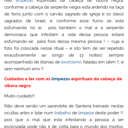
Nas
limpezas
espirituais da cabeça de víbora negra,
conforme a cabeça da serpente negra esta ardendo na taça
de ferro junto com o carvão sagrado de igreja e os óleos
sagrados de Israel, e conforme esse fumo se esta
esfumando no ar, pois também o mal e a serpente
demoníaca que infestam a vida dessa pessoa estará
esfumando-se para fora dessa mesma pessoa ! – cuja a
foto foi colocada nesse ritual – e isto tem de ser repetido
exaustivamente ao longo de 13 noites!, sempre
acompanhado de litanias de
exorcismo
faladas em latim !!, e
sem nenhum erro !!
Cuidados a ter com as
limpezas
espirituais da cabeça de
víbora negra
Muito cuidado!!
Não deve senão um sacerdote de Santeria treinado nestas
ocultas artes ir lidar num
trabalho
de
limpeza
deste poder !!,
pois que o mal que está infestando a pessoa a ser
exorcizada pode não ir de volta para o mundo dos mortos,