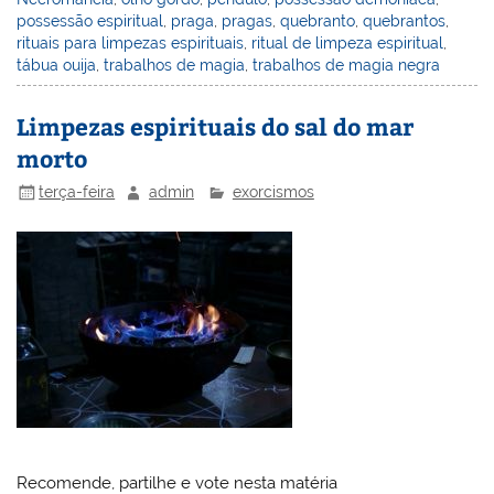
possessão espiritual
,
praga
,
pragas
,
quebranto
,
quebrantos
,
rituais para limpezas espirituais
,
ritual de limpeza espiritual
,
tábua ouija
,
trabalhos de magia
,
trabalhos de magia negra
Limpezas espirituais do sal do mar
morto
terça-feira
admin
exorcismos
Recomende, partilhe e vote nesta matéria