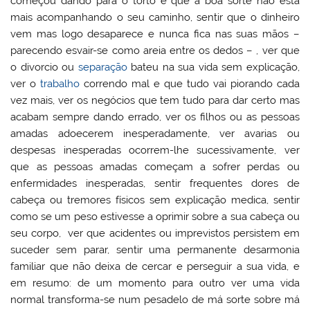
começou dando para o torto e que a boa sorte não está
mais acompanhando o seu caminho, sentir que o dinheiro
vem mas logo desaparece e nunca fica nas suas mãos –
parecendo esvair-se como areia entre os dedos – , ver que
o divorcio ou
separação
bateu na sua vida sem explicação,
ver o
trabalho
correndo mal e que tudo vai piorando cada
vez mais, ver os negócios que tem tudo para dar certo mas
acabam sempre dando errado, ver os filhos ou as pessoas
amadas adoecerem inesperadamente, ver avarias ou
despesas inesperadas ocorrem-lhe sucessivamente, ver
que as pessoas amadas começam a sofrer perdas ou
enfermidades inesperadas, sentir frequentes dores de
cabeça ou tremores físicos sem explicação medica, sentir
como se um peso estivesse a oprimir sobre a sua cabeça ou
seu corpo, ver que acidentes ou imprevistos persistem em
suceder sem parar, sentir uma permanente desarmonia
familiar que não deixa de cercar e perseguir a sua vida, e
em resumo: de um momento para outro ver uma vida
normal transforma-se num pesadelo de má sorte sobre má