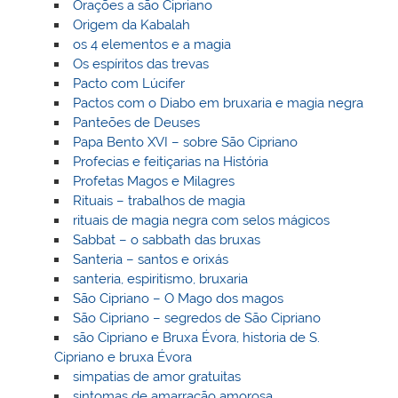
Orações a são Cipriano
Origem da Kabalah
os 4 elementos e a magia
Os espíritos das trevas
Pacto com Lúcifer
Pactos com o Diabo em bruxaria e magia negra
Panteões de Deuses
Papa Bento XVI – sobre São Cipriano
Profecias e feitiçarias na História
Profetas Magos e Milagres
Rituais – trabalhos de magia
rituais de magia negra com selos mágicos
Sabbat – o sabbath das bruxas
Santeria – santos e orixás
santeria, espiritismo, bruxaria
São Cipriano – O Mago dos magos
São Cipriano – segredos de São Cipriano
são Cipriano e Bruxa Évora, historia de S.
Cipriano e bruxa Évora
simpatias de amor gratuitas
sintomas de amarração amorosa