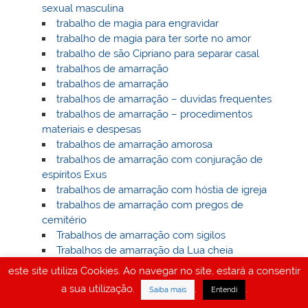
sexual masculina
trabalho de magia para engravidar
trabalho de magia para ter sorte no amor
trabalho de são Cipriano para separar casal
trabalhos de amarração
trabalhos de amarração
trabalhos de amarração – duvidas frequentes
trabalhos de amarração – procedimentos
materiais e despesas
trabalhos de amarração amorosa
trabalhos de amarração com conjuração de
espíritos Exus
trabalhos de amarração com hóstia de igreja
trabalhos de amarração com pregos de
cemitério
Trabalhos de amarração com sigilos
Trabalhos de amarração da Lua cheia
Trabalhos de amarração da tábua de Ouijá
este site utiliza Cookies. Ao navegar no site, estará a consentir
Trabalhos de amarração da vara de aveleira
a sua utilização.
.
.
Saiba mais
Entendi
Trabalhos de amarraçao das patas de galinha