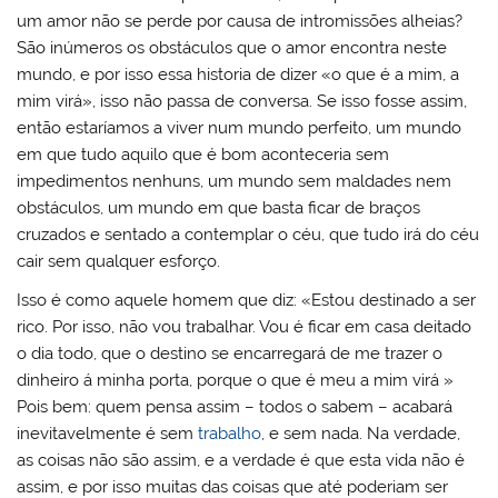
um amor não se perde por causa de intromissões alheias?
São inúmeros os obstáculos que o amor encontra neste
mundo, e por isso essa historia de dizer «o que é a mim, a
mim virá», isso não passa de conversa. Se isso fosse assim,
então estaríamos a viver num mundo perfeito, um mundo
em que tudo aquilo que é bom aconteceria sem
impedimentos nenhuns, um mundo sem maldades nem
obstáculos, um mundo em que basta ficar de braços
cruzados e sentado a contemplar o céu, que tudo irá do céu
cair sem qualquer esforço.
Isso é como aquele homem que diz: «Estou destinado a ser
rico. Por isso, não vou trabalhar. Vou é ficar em casa deitado
o dia todo, que o destino se encarregará de me trazer o
dinheiro á minha porta, porque o que é meu a mim virá »
Pois bem: quem pensa assim – todos o sabem – acabará
inevitavelmente é sem
trabalho
, e sem nada. Na verdade,
as coisas não são assim, e a verdade é que esta vida não é
assim, e por isso muitas das coisas que até poderiam ser