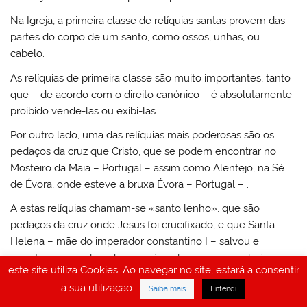
Na Igreja, a primeira classe de relíquias santas provem das
partes do corpo de um santo, como ossos, unhas, ou
cabelo.
As relíquias de primeira classe são muito importantes, tanto
que – de acordo com o direito canónico – é absolutamente
proibido vende-las ou exibi-las.
Por outro lado, uma das relíquias mais poderosas são os
pedaços da cruz que Cristo, que se podem encontrar no
Mosteiro da Maia – Portugal – assim como Alentejo, na Sé
de Évora, onde esteve a bruxa Évora – Portugal – .
A estas relíquias chamam-se «santo lenho», que são
pedaços da cruz onde Jesus foi crucifixado, e que Santa
Helena – mãe do imperador constantino I – salvou e
repartiu para ser levada para vários locais no mundo. ´
este site utiliza Cookies. Ao navegar no site, estará a consentir
Esses pequenos pedaços da cruz foram levados para
a sua utilização.
.
.
Saiba mais
Entendi
oriente e ocidente, conforme ordenou Santa Helena.