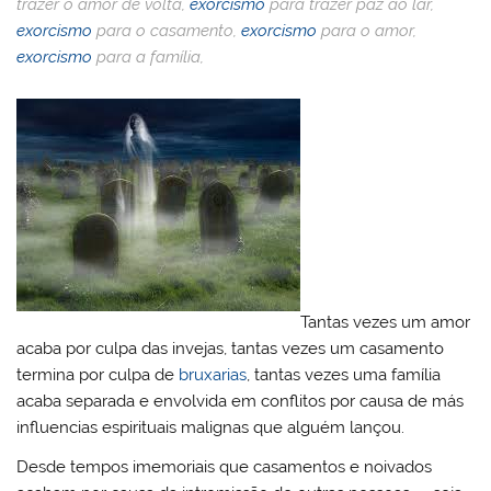
M
o
p
ss
c
n
trazer o amor de volta,
exorcismo
para trazer paz ao lar,
exorcismo
para o casamento,
exorcismo
para o amor,
ai
o
p
o
exorcismo
para a família,
l
k
m
Tantas vezes um amor
acaba por culpa das invejas, tantas vezes um casamento
termina por culpa de
bruxarias
, tantas vezes uma família
acaba separada e envolvida em conflitos por causa de más
influencias espirituais malignas que alguém lançou.
Desde tempos imemoriais que casamentos e noivados