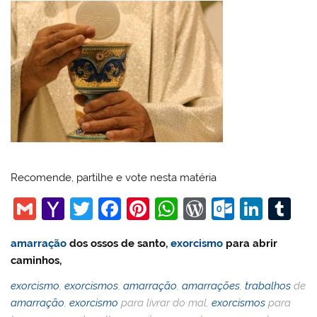
Recomende, partilhe e vote nesta matéria
G
Y
T
F
Pi
W
W
O
Li
T
m
a
w
a
nt
h
or
ut
n
u
amarração
dos ossos de santo,
exorcismo
para abrir
ai
h
itt
c
er
at
d
lo
k
m
caminhos,
l
o
er
e
e
s
Pr
o
e
bl
exorcismo
,
exorcismos
,
amarração
,
amarrações
,
trabalhos
de
o
b
st
A
e
k.
dI
r
amarração
,
exorcismo
para livrar do mal,
exorcismos
para