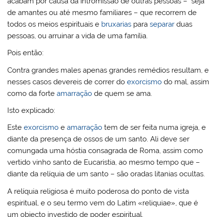
acabam por causa da intromissão de outras pessoas – seja
de amantes ou até mesmo familiares – que recorrem de
todos os meios espirituais e
bruxarias
para
separar
duas
pessoas, ou arruinar a vida de uma família.
Pois então:
Contra grandes males apenas grandes remédios resultam, e
nesses casos devereis de correr do
exorcismo
do mal, assim
como da forte
amarração
de quem se ama.
Isto explicado:
Este
exorcismo
e
amarração
tem de ser feita numa igreja, e
diante da presença de ossos de um santo. Ali deve ser
comungada uma hóstia consagrada de Roma, assim como
vertido vinho santo de Eucaristia, ao mesmo tempo que –
diante da relíquia de um santo – são oradas litanias ocultas.
A relíquia religiosa é muito poderosa do ponto de vista
espiritual, e o seu termo vem do Latim «reliquiae», que é
um objecto investido de poder espiritual.