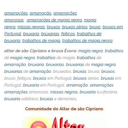
amarrações
,
amarração
,
amarrações
amorosas
,
amarrações de magia negra
,
magia
negra
,
missas negras
,
bruxos
,
bruxos sérios
,
bruxo
,
bruxos em
Portugal
,
bruxaria
,
bruxarias
,
feitiços
,
trabalhos de
bruxaria
,
trabalhos de magia
,
trabalhos de magia negra
altar de são Cipriano e bruxa Èvora:
magia negra
,
trabalhos
de
magia negra
,
trabalhos
de magia,
trabalhos
de
amarração
,
bruxaria
,
bruxarias
,
bruxarias
de
magia negra
,
bruxarias
de
amarração
, bruxedos,
bruxas
, bruxa,
bruxos
,
bruxo, feitiços,
bruxos
em Portugal,
bruxos
sérios,
bruxas
em
Portugal,
bruxaria
em Portugal,
amarração
,
amarrações
,
amarrações
amorosas,
missas negras
,
bruxaria
luciferiana,
bruxaria
satânica,
bruxas
e demónios,
Comunidade do Altar de são Cipriano