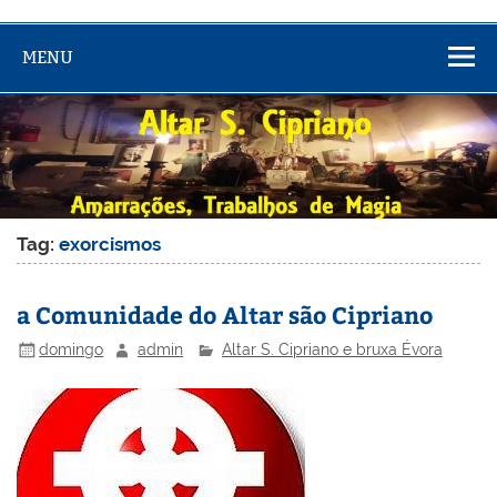
MENU
Tag:
exorcismos
a Comunidade do Altar são Cipriano
domingo
admin
Altar S. Cipriano e bruxa Évora