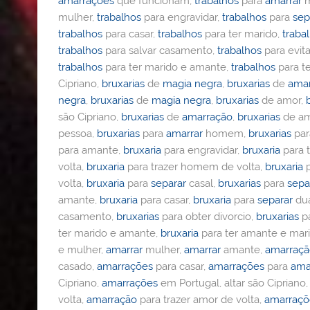
amarrações
que funcionam,
trabalhos
para
amarrar
m
mulher,
trabalhos
para engravidar,
trabalhos
para
sep
trabalhos
para casar,
trabalhos
para ter marido,
traba
trabalhos
para salvar casamento,
trabalhos
para evita
trabalhos
para ter marido e amante,
trabalhos
para t
Cipriano,
bruxarias
de
magia negra
,
bruxarias
de
ama
negra
,
bruxarias
de
magia negra
,
bruxarias
de amor,
são Cipriano,
bruxarias
de
amarração
,
bruxarias
de am
pessoa,
bruxarias
para
amarrar
homem,
bruxarias
pa
para amante,
bruxaria
para engravidar,
bruxaria
para t
volta,
bruxaria
para trazer homem de volta,
bruxaria
p
volta,
bruxaria
para
separar
casal,
bruxarias
para
sepa
amante,
bruxaria
para casar,
bruxaria
para
separar
dua
casamento,
bruxarias
para obter divorcio,
bruxarias
pa
ter marido e amante,
bruxaria
para ter amante e mar
e mulher,
amarrar
mulher,
amarrar
amante,
amarraç
casado,
amarrações
para casar,
amarrações
para
ama
Cipriano,
amarrações
em Portugal, altar são Cipriano
volta,
amarração
para trazer amor de volta,
amarraçõ