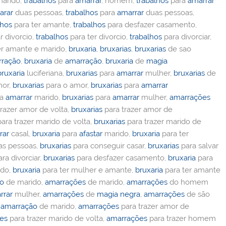
arido,
trabalhos
para
amarrar
, homem,
trabalhos
para
amarrar
arar
duas pessoas,
trabalhos
para
amarrar
duas pessoas,
lhos
para ter amante,
trabalhos
para desfazer casamento,
r divorcio,
trabalhos
para ter divorcio,
trabalhos
para divorciar,
er amante e marido,
bruxaria
,
bruxarias
,
bruxarias
de sao
rração
,
bruxaria
de
amarração
,
bruxaria
de
magia
bruxaria
luciferiana,
bruxarias
para
amarrar
mulher,
bruxarias
de
or,
bruxarias
para o amor,
bruxarias
para
amarrar
ra
amarrar
marido,
bruxarias
para
amarrar
mulher,
amarrações
razer amor de volta,
bruxarias
para trazer amor de
ara trazer marido de volta,
bruxarias
para trazer marido de
rar
casal,
bruxaria
para
afastar
marido,
bruxaria
para ter
s pessoas,
bruxarias
para conseguir casar,
bruxarias
para salvar
ra divorciar,
bruxarias
para desfazer casamento,
bruxaria
para
ido,
bruxaria
para ter mulher e amante,
bruxaria
para ter amante
ão
de marido,
amarrações
de marido,
amarrações
do homem
rrar
mulher,
amarrações
de
magia negra
,
amarrações
de são
,
amarração
de marido,
amarrações
para trazer amor de
es
para trazer marido de volta,
amarrações
para trazer homem