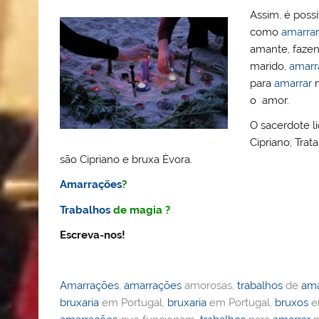
Assim, é poss
como
amarrar
amante, faze
marido,
amarr
para
amarrar
m
o amor.
O sacerdote l
Cipriano; Tra
são Cipriano e bruxa Èvora.
Amarrações
?
Trabalhos
de magia ?
Escreva-nos!
Amarrações
,
amarrações
amorosas,
trabalhos
de
ama
bruxaria
em Portugal,
bruxaria
em Portugal,
bruxos
e