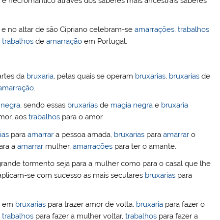
e necromântico através dos saberes mais ancestrais saberes
dI
r
n
 e no altar de são Cipriano celebram-se
amarrações
,
trabalhos
s
trabalhos
de
amarração
em Portugal.
artes da
bruxaria
, pelas quais se operam
bruxarias
,
bruxarias
de
amarração
.
 negra
, sendo essas
bruxarias
de
magia negra
e
bruxaria
mor, aos
trabalhos
para o amor.
ias
para
amarrar
a pessoa amada,
bruxarias
para
amarrar
o
ara a
amarrar
mulher,
amarrações
para ter o amante.
e grande tormento seja para a mulher como para o casal que lhe
 aplicam-se com sucesso as mais seculares
bruxarias
para
se em
bruxarias
para trazer amor de volta,
bruxaria
para fazer o
,
trabalhos
para fazer a mulher voltar,
trabalhos
para fazer a