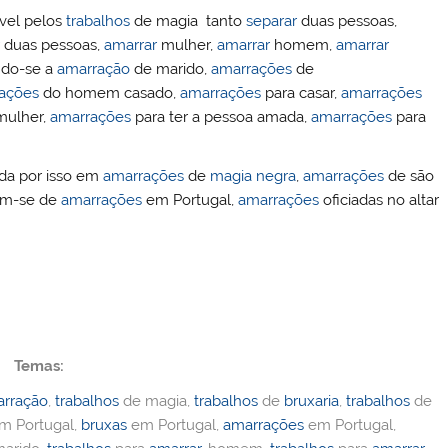
ível pelos
trabalhos
de magia tanto
separar
duas pessoas,
duas pessoas,
amarrar
mulher,
amarrar
homem,
amarrar
ndo-se a
amarração
de marido,
amarrações
de
ações
do homem casado,
amarrações
para casar,
amarrações
ulher,
amarrações
para ter a pessoa amada,
amarrações
para
ida por isso em
amarrações
de
magia negra
,
amarrações
de são
tam-se de
amarrações
em Portugal,
amarrações
oficiadas no altar
Temas:
rração
,
trabalhos
de magia,
trabalhos
de
bruxaria
,
trabalhos
de
m Portugal,
bruxas
em Portugal,
amarrações
em Portugal,