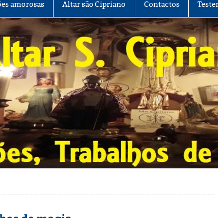
es amorosas
Altar são Cipriano
Contactos
Teste