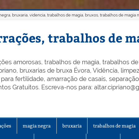
gra, bruxaria, videncia, trabalhos de magia, bruxos, trabalhos de magia 
rações, trabalhos de ma
ões amorosas, trabalhos de magia, trabalhos de 
riano, bruxarias de bruxa Évora, Vidência, limpeza
os para fertilidade, amarração de casais, separaçã
os Gratuitos. Escreva-nos para: altar.cipriano@
ações
magia negra
bruxaria
trabalhos de magia