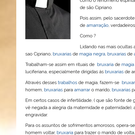
como o fenómeno espírita 
o
b
st
A
e
k.
de são Cipriano.
M
o
p
ss
c
Pois assim, pelo sacerdote
ai
o
p
o
de
amarração
, verdadeiro
l
k
m
Como ?
Lidando nas mais ocultas 
sao Cipriano,
bruxarias
de
magia negra
,
bruxarias
de
Trabalham-se assim em rituais de
bruxaria
de
magia
luciferiana, especialmente dirigidas ás
bruxarias
de a
Através desses
trabalhos
de magia, fazem-se
bruxar
homem,
bruxarias
para
amarrar
o marido,
bruxarias
p
Em certos casos de infertilidade, ( que são fonte d
vê negada a alegria da maternidade e paternidade),
engravidar.
Para os assuntos de sofrimentos amorosos, opera-
homem voltar,
bruxaria
para trazer o marido de volta