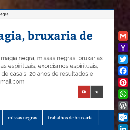
negra,
gia, bruxaria de
Gmail
Yaho
magia negra, missas negras, bruxarias
s espirituais, exorcismos espirituais,
Mail
Twitt
o de casais, 20 anos de resultados e
Face
gmail.com
Pinte
What
Word
missas negras
trabalhos de bruxaria
Outl