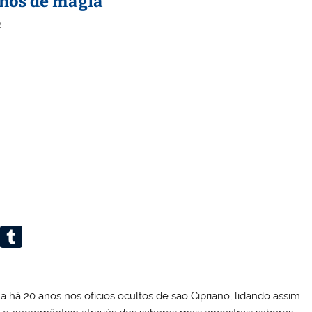
lhos de magia
o
Li
T
n
u
k
m
a há 20 anos nos ofícios ocultos de são Cipriano, lidando assim
e
bl