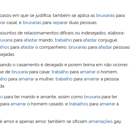
casos em que se justifica, também se aplica as
bruxarias
para
rar
casal, e
bruxarias
para
separar
duas pessoas.
ssuntos de relacionamentos difíceis ou indesejados, elabora-
ruxaria
para
afastar
marido,
trabalho
para
afastar
conjugue,
alhos
para
afastar
o companheiro,
bruxarias
para
afastar
pessoas
sejadas.
uando o casamento é desejado e porem teima em não ocorrer,
se de
bruxaria
para casar,
trabalho
para
amarrar
o homem,
alho
para
amarrar
a mulher,
trabalho
para
amarrar
a pessoa
a.
ho
para ter marido e amante, assim como
bruxaria
para ter
para
amarrar
o homem casado, e
trabalhos
para
amarrar
a
 é amor e apenas amor, também se oficiam
amarrações
gay,