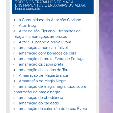
TODOS OS TRABALHOS DE MAGIA,
ENSINAMENTOS E BRUXARIAS DO ALTAR.
Leia e consulte:
a Comunidade do Altar são Cipriano
Altar Blog
Altar de são Cipriano – trabalhos de
magia – amarrações amorosas
Altar S. Cipriano e bruxa Évora
amarração amorosa infalível
amarração com bonecos de cera
amarração da bruxa Évora de Portugal
amarração da cabra preta
amarração das cartas de Tarot
Amarração de Magia Branca
Amarração de Magia Negra
amarração de magia negra, tudo sobre
amarração de magia negra
amarração de obediência
amarração do cadeado
amarração do caldeirão de bruxa Èvora