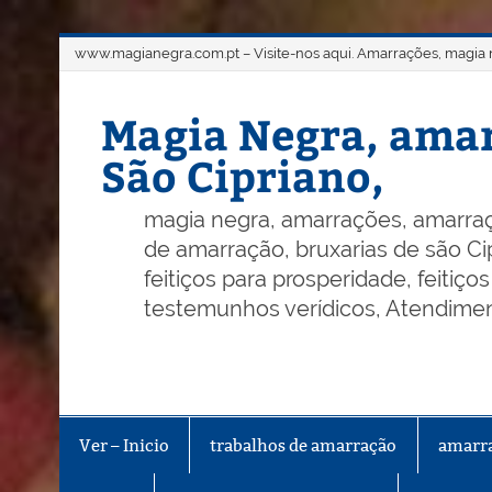
Skip
www.magianegra.com.pt – Visite-nos aqui. Amarrações, magia ne
to
content
Magia Negra, amar
São Cipriano,
magia negra, amarrações, amarraç
de amarração, bruxarias de são Cip
feitiços para prosperidade, feitiç
testemunhos verídicos, Atendiment
Ver – Inicio
trabalhos de amarração
amarr