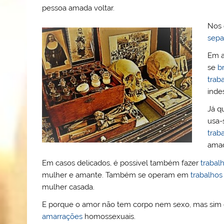
pessoa amada voltar.
Nos 
sepa
Em a
se
b
trab
inde
Já q
usa-
trab
amad
Em casos delicados, é possivel também fazer
trabal
mulher e amante. Também se operam em
trabalhos
mulher casada.
E porque o amor não tem corpo nem sexo, mas sim
amarrações
homossexuais.