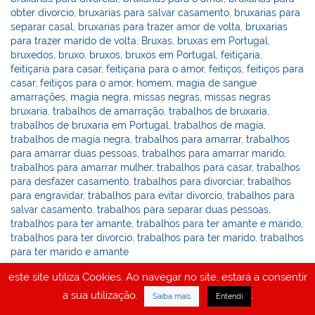
obter divorcio
,
bruxarias para salvar casamento
,
bruxarias para
separar casal
,
bruxarias para trazer amor de volta
,
bruxarias
para trazer marido de volta
,
Bruxas
,
bruxas em Portugal
,
bruxedos
,
bruxo
,
bruxos
,
bruxos em Portugal
,
feitiçaria
,
feitiçaria para casar
,
feitiçaria para o amor
,
feitiços
,
feitiços para
casar
,
feitiços para o amor
,
homem
,
magia de sangue
amarrações
,
magia negra
,
missas negras
,
missas negras
bruxaria
,
trabalhos de amarração
,
trabalhos de bruxaria
,
trabalhos de bruxaria em Portugal
,
trabalhos de magia
,
trabalhos de magia negra
,
trabalhos para amarrar
,
trabalhos
para amarrar duas pessoas
,
trabalhos para amarrar marido
,
trabalhos para amarrar mulher
,
trabalhos para casar
,
trabalhos
para desfazer casamento
,
trabalhos para divorciar
,
trabalhos
para engravidar
,
trabalhos para evitar divorcio
,
trabalhos para
salvar casamento
,
trabalhos para separar duas pessoas
,
trabalhos para ter amante
,
trabalhos para ter amante e marido
,
trabalhos para ter divorcio
,
trabalhos para ter marido
,
trabalhos
para ter marido e amante
este site utiliza Cookies. Ao navegar no site, estará a consentir
a sua utilização.
.
.
Saiba mais
Entendi