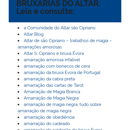
BRUXARIAS DO ALTAR.
l
k
m
Leia e consulte:
a Comunidade do Altar são Cipriano
Altar Blog
Altar de são Cipriano – trabalhos de magia –
amarrações amorosas
Altar S. Cipriano e bruxa Évora
amarração amorosa infalível
amarração com bonecos de cera
amarração da bruxa Évora de Portugal
amarração da cabra preta
amarração das cartas de Tarot
Amarração de Magia Branca
Amarração de Magia Negra
amarração de magia negra, tudo sobre
amarração de magia negra
amarração de obediência
amarração do cadeado