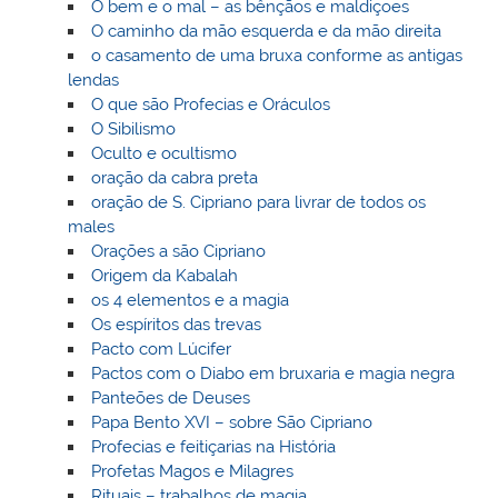
O bem e o mal – as bênçãos e maldiçoes
O caminho da mão esquerda e da mão direita
o casamento de uma bruxa conforme as antigas
lendas
O que são Profecias e Oráculos
O Sibilismo
Oculto e ocultismo
oração da cabra preta
oração de S. Cipriano para livrar de todos os
males
Orações a são Cipriano
Origem da Kabalah
os 4 elementos e a magia
Os espíritos das trevas
Pacto com Lúcifer
Pactos com o Diabo em bruxaria e magia negra
Panteões de Deuses
Papa Bento XVI – sobre São Cipriano
Profecias e feitiçarias na História
Profetas Magos e Milagres
Rituais – trabalhos de magia