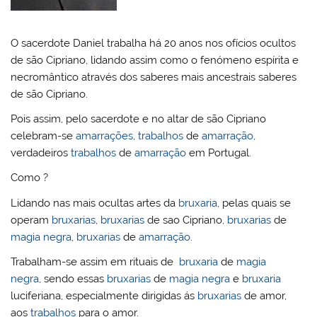
l
k
m
O sacerdote Daniel trabalha há 20 anos nos ofícios ocultos
de são Cipriano, lidando assim como o fenómeno espírita e
necromântico através dos saberes mais ancestrais saberes
de são Cipriano.
Pois assim, pelo sacerdote e no altar de são Cipriano
celebram-se
amarrações
,
trabalhos
de
amarração
,
verdadeiros
trabalhos
de
amarração
em Portugal.
Como ?
Lidando nas mais ocultas artes da
bruxaria
, pelas quais se
operam
bruxarias
,
bruxarias
de sao Cipriano,
bruxarias
de
magia negra
,
bruxarias
de
amarração
.
Trabalham-se assim em rituais de
bruxaria
de
magia
negra
, sendo essas
bruxarias
de
magia negra
e
bruxaria
luciferiana, especialmente dirigidas ás
bruxarias
de amor,
aos
trabalhos
para o amor.