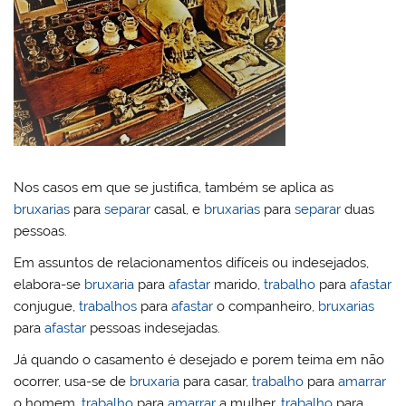
Nos casos em que se justifica, também se aplica as
bruxarias
para
separar
casal, e
bruxarias
para
separar
duas
pessoas.
Em assuntos de relacionamentos difíceis ou indesejados,
elabora-se
bruxaria
para
afastar
marido,
trabalho
para
afastar
conjugue,
trabalhos
para
afastar
o companheiro,
bruxarias
para
afastar
pessoas indesejadas.
Já quando o casamento é desejado e porem teima em não
ocorrer, usa-se de
bruxaria
para casar,
trabalho
para
amarrar
o homem,
trabalho
para
amarrar
a mulher,
trabalho
para