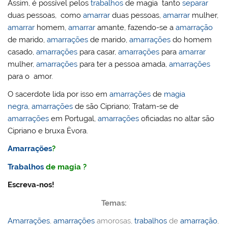
Assim, é possível pelos
trabalhos
de magia tanto
separar
duas pessoas, como
amarrar
duas pessoas,
amarrar
mulher,
amarrar
homem,
amarrar
amante, fazendo-se a
amarração
de marido,
amarrações
de marido,
amarrações
do homem
casado,
amarrações
para casar,
amarrações
para
amarrar
mulher,
amarrações
para ter a pessoa amada,
amarrações
para o amor.
O sacerdote lida por isso em
amarrações
de
magia
negra
,
amarrações
de são Cipriano; Tratam-se de
amarrações
em Portugal,
amarrações
oficiadas no altar são
Cipriano e bruxa Èvora.
Amarrações
?
Trabalhos
de magia ?
Escreva-nos!
Temas:
Amarrações
,
amarrações
amorosas,
trabalhos
de
amarração
,