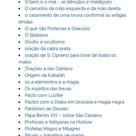
O bem e o mal – as bênçãos e maldiçoes
O caminho da mão esquerda e da mão direita
o casamento de uma bruxa conforme as antigas
lendas
O que são Profecias e Oráculos
O Sibilismo
Oculto e ocultismo
oração da cabra preta
oração de S. Cipriano para livrar de todos os
males
Orações a são Cipriano
Origem da Kabalah
os 4 elementos e a magia
Os espíritos das trevas
Pacto com Lúcifer
Pactos com o Diabo em bruxaria e magia negra
Panteões de Deuses
Papa Bento XVI – sobre São Cipriano
Profecias e feitiçarias na História
Profetas Magos e Milagres
Rituais – trabalhos de magia