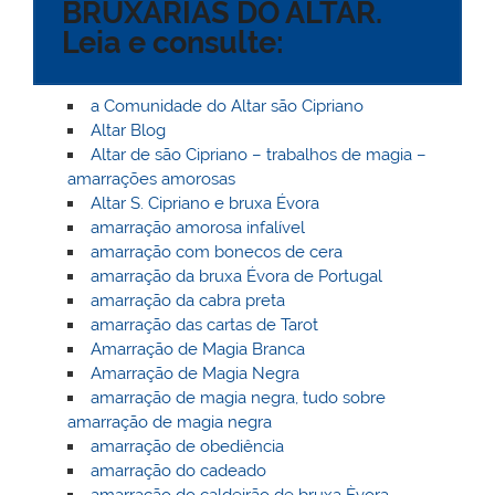
BRUXARIAS DO ALTAR.
l
k
m
Leia e consulte:
a Comunidade do Altar são Cipriano
Altar Blog
Altar de são Cipriano – trabalhos de magia –
amarrações amorosas
Altar S. Cipriano e bruxa Évora
amarração amorosa infalível
amarração com bonecos de cera
amarração da bruxa Évora de Portugal
amarração da cabra preta
amarração das cartas de Tarot
Amarração de Magia Branca
Amarração de Magia Negra
amarração de magia negra, tudo sobre
amarração de magia negra
amarração de obediência
amarração do cadeado