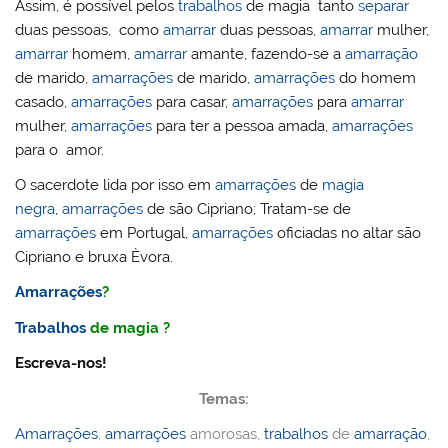
Assim, é possível pelos
trabalhos
de magia tanto
separar
duas pessoas, como
amarrar
duas pessoas,
amarrar
mulher,
amarrar
homem,
amarrar
amante, fazendo-se a
amarração
de marido,
amarrações
de marido,
amarrações
do homem
casado,
amarrações
para casar,
amarrações
para
amarrar
mulher,
amarrações
para ter a pessoa amada,
amarrações
para o amor.
O sacerdote lida por isso em
amarrações
de
magia
negra
,
amarrações
de são Cipriano; Tratam-se de
amarrações
em Portugal,
amarrações
oficiadas no altar são
Cipriano e bruxa Èvora.
Amarrações
?
Trabalhos
de magia ?
Escreva-nos!
Temas:
Amarrações
,
amarrações
amorosas,
trabalhos
de
amarração
,