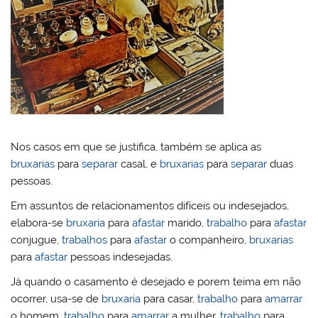
Nos casos em que se justifica, também se aplica as
bruxarias
para
separar
casal, e
bruxarias
para
separar
duas
pessoas.
Em assuntos de relacionamentos difíceis ou indesejados,
elabora-se
bruxaria
para
afastar
marido,
trabalho
para
afastar
conjugue,
trabalhos
para
afastar
o companheiro,
bruxarias
para
afastar
pessoas indesejadas.
Já quando o casamento é desejado e porem teima em não
ocorrer, usa-se de
bruxaria
para casar,
trabalho
para
amarrar
o homem,
trabalho
para
amarrar
a mulher,
trabalho
para