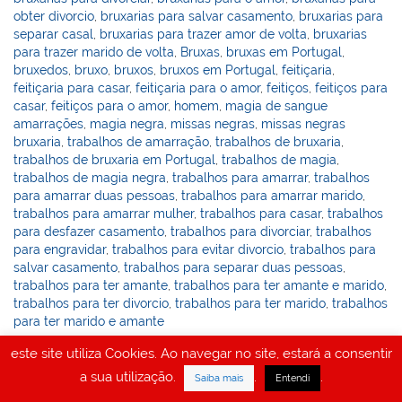
obter divorcio
,
bruxarias para salvar casamento
,
bruxarias para
separar casal
,
bruxarias para trazer amor de volta
,
bruxarias
para trazer marido de volta
,
Bruxas
,
bruxas em Portugal
,
bruxedos
,
bruxo
,
bruxos
,
bruxos em Portugal
,
feitiçaria
,
feitiçaria para casar
,
feitiçaria para o amor
,
feitiços
,
feitiços para
casar
,
feitiços para o amor
,
homem
,
magia de sangue
amarrações
,
magia negra
,
missas negras
,
missas negras
bruxaria
,
trabalhos de amarração
,
trabalhos de bruxaria
,
trabalhos de bruxaria em Portugal
,
trabalhos de magia
,
trabalhos de magia negra
,
trabalhos para amarrar
,
trabalhos
para amarrar duas pessoas
,
trabalhos para amarrar marido
,
trabalhos para amarrar mulher
,
trabalhos para casar
,
trabalhos
para desfazer casamento
,
trabalhos para divorciar
,
trabalhos
para engravidar
,
trabalhos para evitar divorcio
,
trabalhos para
salvar casamento
,
trabalhos para separar duas pessoas
,
trabalhos para ter amante
,
trabalhos para ter amante e marido
,
trabalhos para ter divorcio
,
trabalhos para ter marido
,
trabalhos
para ter marido e amante
este site utiliza Cookies. Ao navegar no site, estará a consentir
Amarrações, seus elementos e segredos
a sua utilização.
.
.
Saiba mais
Entendi
mágicos na Bíblia