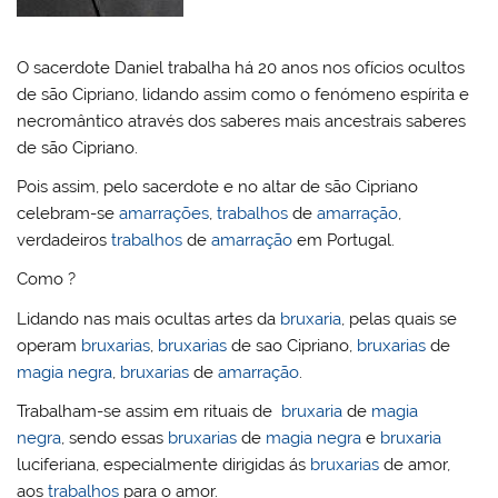
l
k
m
O sacerdote Daniel trabalha há 20 anos nos ofícios ocultos
de são Cipriano, lidando assim como o fenómeno espírita e
necromântico através dos saberes mais ancestrais saberes
de são Cipriano.
Pois assim, pelo sacerdote e no altar de são Cipriano
celebram-se
amarrações
,
trabalhos
de
amarração
,
verdadeiros
trabalhos
de
amarração
em Portugal.
Como ?
Lidando nas mais ocultas artes da
bruxaria
, pelas quais se
operam
bruxarias
,
bruxarias
de sao Cipriano,
bruxarias
de
magia negra
,
bruxarias
de
amarração
.
Trabalham-se assim em rituais de
bruxaria
de
magia
negra
, sendo essas
bruxarias
de
magia negra
e
bruxaria
luciferiana, especialmente dirigidas ás
bruxarias
de amor,
aos
trabalhos
para o amor.