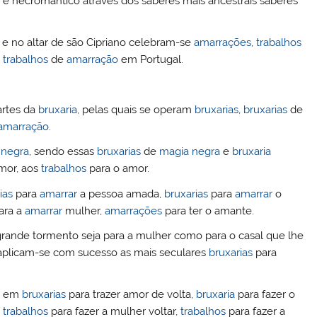
e necromântico através dos saberes mais ancestrais saberes
dI
r
n
 e no altar de são Cipriano celebram-se
amarrações
,
trabalhos
s
trabalhos
de
amarração
em Portugal.
artes da
bruxaria
, pelas quais se operam
bruxarias
,
bruxarias
de
amarração
.
 negra
, sendo essas
bruxarias
de
magia negra
e
bruxaria
mor, aos
trabalhos
para o amor.
ias
para
amarrar
a pessoa amada,
bruxarias
para
amarrar
o
ara a
amarrar
mulher,
amarrações
para ter o amante.
e grande tormento seja para a mulher como para o casal que lhe
 aplicam-se com sucesso as mais seculares
bruxarias
para
se em
bruxarias
para trazer amor de volta,
bruxaria
para fazer o
,
trabalhos
para fazer a mulher voltar,
trabalhos
para fazer a