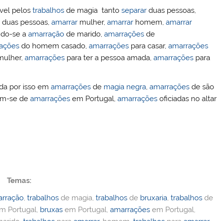
ível pelos
trabalhos
de magia tanto
separar
duas pessoas,
duas pessoas,
amarrar
mulher,
amarrar
homem,
amarrar
ndo-se a
amarração
de marido,
amarrações
de
ações
do homem casado,
amarrações
para casar,
amarrações
ulher,
amarrações
para ter a pessoa amada,
amarrações
para
ida por isso em
amarrações
de
magia negra
,
amarrações
de são
tam-se de
amarrações
em Portugal,
amarrações
oficiadas no altar
Temas:
rração
,
trabalhos
de magia,
trabalhos
de
bruxaria
,
trabalhos
de
m Portugal,
bruxas
em Portugal,
amarrações
em Portugal,