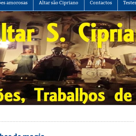
es amorosas
Altar são Cipriano
Contactos
Teste