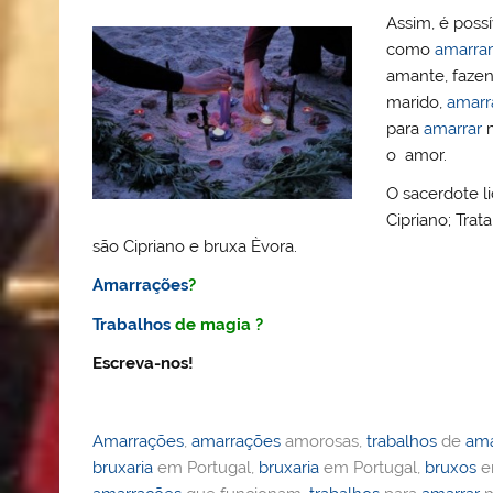
Assim, é poss
como
amarrar
amante, faze
marido,
amarr
para
amarrar
m
o amor.
O sacerdote l
Cipriano; Tra
são Cipriano e bruxa Èvora.
Amarrações
?
Trabalhos
de magia ?
Escreva-nos!
Amarrações
,
amarrações
amorosas,
trabalhos
de
ama
bruxaria
em Portugal,
bruxaria
em Portugal,
bruxos
e