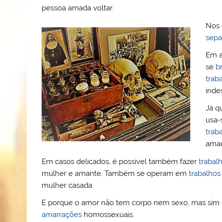
pessoa amada voltar.
Nos 
sepa
Em a
se
b
trab
inde
Já q
usa-
trab
amad
Em casos delicados, é possivel também fazer
trabal
mulher e amante. Também se operam em
trabalhos
mulher casada.
E porque o amor não tem corpo nem sexo, mas sim
amarrações
homossexuais.