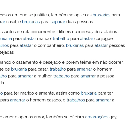
casos em que se justifica, também se aplica as
bruxarias
para
rar
casal, e
bruxarias
para
separar
duas pessoas.
ssuntos de relacionamentos difíceis ou indesejados, elabora-
ruxaria
para
afastar
marido,
trabalho
para
afastar
conjugue,
alhos
para
afastar
o companheiro,
bruxarias
para
afastar
pessoas
sejadas.
uando o casamento é desejado e porem teima em não ocorrer,
se de
bruxaria
para casar,
trabalho
para
amarrar
o homem,
alho
para
amarrar
a mulher,
trabalho
para
amarrar
a pessoa
a.
ho
para ter marido e amante, assim como
bruxaria
para ter
para
amarrar
o homem casado, e
trabalhos
para
amarrar
a
 é amor e apenas amor, também se oficiam
amarrações
gay,