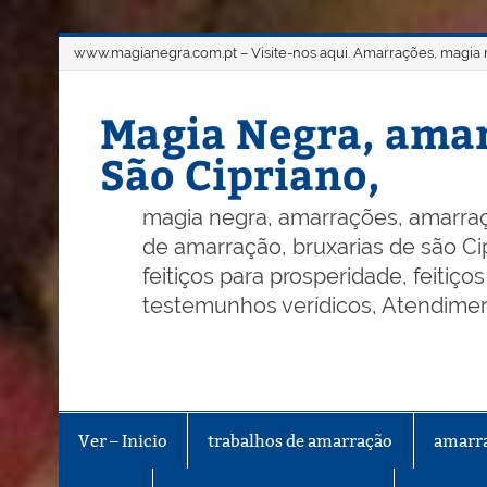
Skip
www.magianegra.com.pt – Visite-nos aqui. Amarrações, magia ne
to
content
Magia Negra, amar
São Cipriano,
magia negra, amarrações, amarraç
de amarração, bruxarias de são Cip
feitiços para prosperidade, feitiç
testemunhos verídicos, Atendiment
Ver – Inicio
trabalhos de amarração
amarr