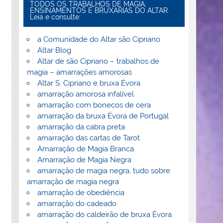
TODOS OS TRABALHOS DE MAGIA,
ENSINAMENTOS E BRUXARIAS DO ALTAR.
Leia e consulte:
a Comunidade do Altar são Cipriano
Altar Blog
Altar de são Cipriano – trabalhos de
magia – amarrações amorosas
Altar S. Cipriano e bruxa Évora
amarração amorosa infalível
amarração com bonecos de cera
amarração da bruxa Évora de Portugal
amarração da cabra preta
amarração das cartas de Tarot
Amarração de Magia Branca
Amarração de Magia Negra
amarração de magia negra, tudo sobre
amarração de magia negra
amarração de obediência
amarração do cadeado
amarração do caldeirão de bruxa Èvora