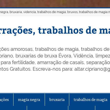
gra, bruxaria, videncia, trabalhos de magia, bruxos, trabalhos de magia 
rações, trabalhos de ma
ões amorosas, trabalhos de magia, trabalhos de 
riano, bruxarias de bruxa Évora, Vidência, limpeza
os para fertilidade, amarração de casais, separaçã
os Gratuitos. Escreva-nos para: altar.cipriano@
ações
magia negra
bruxaria
trabalhos de magia