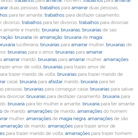
arido,
trabalhos
para
amarrar
, homem,
trabalhos
para
amarrar
arar
duas pessoas,
trabalhos
para
amarrar
duas pessoas,
lhos
para ter amante,
trabalhos
para desfazer casamento,
r divorcio,
trabalhos
para ter divorcio,
trabalhos
para divorciar,
er amante e marido,
bruxaria
,
bruxarias
,
bruxarias
de sao
rração
,
bruxaria
de
amarração
,
bruxaria
de
magia
bruxaria
luciferiana,
bruxarias
para
amarrar
mulher,
bruxarias
de
or,
bruxarias
para o amor,
bruxarias
para
amarrar
ra
amarrar
marido,
bruxarias
para
amarrar
mulher,
amarrações
razer amor de volta,
bruxarias
para trazer amor de
ara trazer marido de volta,
bruxarias
para trazer marido de
rar
casal,
bruxaria
para
afastar
marido,
bruxaria
para ter
s pessoas,
bruxarias
para conseguir casar,
bruxarias
para salvar
ra divorciar,
bruxarias
para desfazer casamento,
bruxaria
para
ido,
bruxaria
para ter mulher e amante,
bruxaria
para ter amante
ão
de marido,
amarrações
de marido,
amarrações
do homem
rrar
mulher,
amarrações
de
magia negra
,
amarrações
de são
,
amarração
de marido,
amarrações
para trazer amor de
es
para trazer marido de volta,
amarrações
para trazer homem