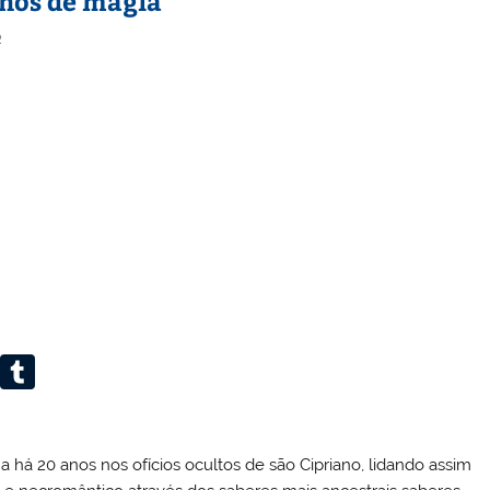
lhos de magia
o
Li
T
n
u
k
m
a há 20 anos nos ofícios ocultos de são Cipriano, lidando assim
e
bl