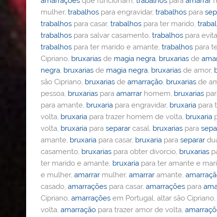
amarrações
que funcionam,
trabalhos
para
amarrar
m
mulher,
trabalhos
para engravidar,
trabalhos
para
sep
trabalhos
para casar,
trabalhos
para ter marido,
traba
trabalhos
para salvar casamento,
trabalhos
para evita
trabalhos
para ter marido e amante,
trabalhos
para t
Cipriano,
bruxarias
de
magia negra
,
bruxarias
de
ama
negra
,
bruxarias
de
magia negra
,
bruxarias
de amor,
são Cipriano,
bruxarias
de
amarração
,
bruxarias
de am
pessoa,
bruxarias
para
amarrar
homem,
bruxarias
pa
para amante,
bruxaria
para engravidar,
bruxaria
para t
volta,
bruxaria
para trazer homem de volta,
bruxaria
p
volta,
bruxaria
para
separar
casal,
bruxarias
para
sepa
amante,
bruxaria
para casar,
bruxaria
para
separar
dua
casamento,
bruxarias
para obter divorcio,
bruxarias
pa
ter marido e amante,
bruxaria
para ter amante e mar
e mulher,
amarrar
mulher,
amarrar
amante,
amarraç
casado,
amarrações
para casar,
amarrações
para
ama
Cipriano,
amarrações
em Portugal, altar são Cipriano
volta,
amarração
para trazer amor de volta,
amarraçõ