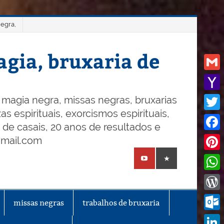
negra,
gia, bruxaria de
Gmail
Yaho
magia negra, missas negras, bruxarias
s espirituais, exorcismos espirituais,
Mail
Twitt
o de casais, 20 anos de resultados e
Face
gmail.com
Pinte
What
Word
missas negras
trabalhos de bruxaria
Outl