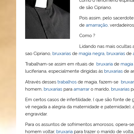
como o fenómeno espírita 
o
b
st
A
e
k.
de são Cipriano.
M
o
p
ss
c
Pois assim, pelo sacerdote
ai
o
p
o
de
amarração
, verdadeiro
l
k
m
Como ?
Lidando nas mais ocultas 
sao Cipriano,
bruxarias
de
magia negra
,
bruxarias
de
Trabalham-se assim em rituais de
bruxaria
de
magia
luciferiana, especialmente dirigidas ás
bruxarias
de a
Através desses
trabalhos
de magia, fazem-se
bruxar
homem,
bruxarias
para
amarrar
o marido,
bruxarias
p
Em certos casos de infertilidade, ( que são fonte d
vê negada a alegria da maternidade e paternidade),
engravidar.
Para os assuntos de sofrimentos amorosos, opera-
homem voltar,
bruxaria
para trazer o marido de volta