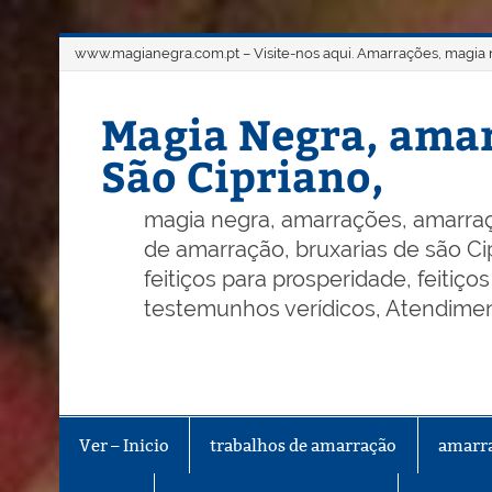
Skip
www.magianegra.com.pt – Visite-nos aqui. Amarrações, magia ne
to
content
Magia Negra, amar
São Cipriano,
magia negra, amarrações, amarraç
de amarração, bruxarias de são Cip
feitiços para prosperidade, feitiç
testemunhos verídicos, Atendiment
Ver – Inicio
trabalhos de amarração
amarr