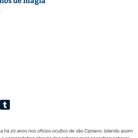
lhos de magia
o
Li
T
n
u
k
m
a há 20 anos nos ofícios ocultos de são Cipriano, lidando assim
e
bl