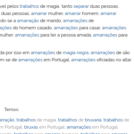
ível pelos
trabalhos
de magia tanto
separar
duas pessoas,
duas pessoas,
amarrar
mulher,
amarrar
homem,
amarrar
ndo-se a
amarração
de marido,
amarrações
de
ações
do homem casado,
amarrações
para casar,
amarrações
ulher,
amarrações
para ter a pessoa amada,
amarrações
para
ida por isso em
amarrações
de
magia negra
,
amarrações
de são
tam-se de
amarrações
em Portugal,
amarrações
oficiadas no altar
Temas:
rração
,
trabalhos
de magia,
trabalhos
de
bruxaria
,
trabalhos
de
m Portugal,
bruxas
em Portugal,
amarrações
em Portugal,