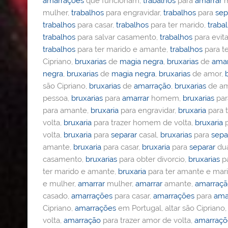
amarrações
que funcionam,
trabalhos
para
amarrar
m
mulher,
trabalhos
para engravidar,
trabalhos
para
sep
trabalhos
para casar,
trabalhos
para ter marido,
traba
trabalhos
para salvar casamento,
trabalhos
para evita
trabalhos
para ter marido e amante,
trabalhos
para t
Cipriano,
bruxarias
de
magia negra
,
bruxarias
de
ama
negra
,
bruxarias
de
magia negra
,
bruxarias
de amor,
são Cipriano,
bruxarias
de
amarração
,
bruxarias
de am
pessoa,
bruxarias
para
amarrar
homem,
bruxarias
pa
para amante,
bruxaria
para engravidar,
bruxaria
para t
volta,
bruxaria
para trazer homem de volta,
bruxaria
p
volta,
bruxaria
para
separar
casal,
bruxarias
para
sepa
amante,
bruxaria
para casar,
bruxaria
para
separar
dua
casamento,
bruxarias
para obter divorcio,
bruxarias
pa
ter marido e amante,
bruxaria
para ter amante e mar
e mulher,
amarrar
mulher,
amarrar
amante,
amarraç
casado,
amarrações
para casar,
amarrações
para
ama
Cipriano,
amarrações
em Portugal, altar são Cipriano
volta,
amarração
para trazer amor de volta,
amarraçõ