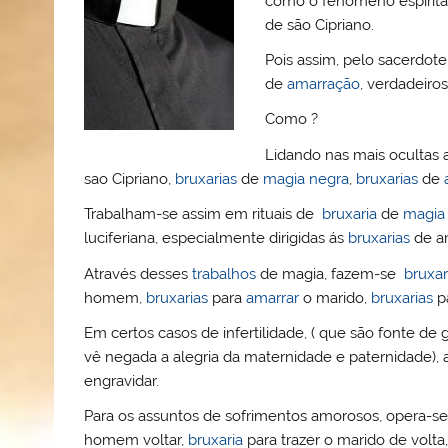
como o fenómeno espírita 
o
b
st
A
e
k.
de são Cipriano.
M
o
p
ss
c
Pois assim, pelo sacerdote
ai
o
p
o
de
amarração
, verdadeiro
l
k
m
Como ?
Lidando nas mais ocultas 
sao Cipriano,
bruxarias
de
magia negra
,
bruxarias
de
Trabalham-se assim em rituais de
bruxaria
de
magia
luciferiana, especialmente dirigidas ás
bruxarias
de a
Através desses
trabalhos
de magia, fazem-se
bruxar
homem,
bruxarias
para
amarrar
o marido,
bruxarias
p
Em certos casos de infertilidade, ( que são fonte d
vê negada a alegria da maternidade e paternidade),
engravidar.
Para os assuntos de sofrimentos amorosos, opera-
homem voltar,
bruxaria
para trazer o marido de volta