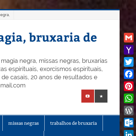
negra,
gia, bruxaria de
Gmail
Yaho
magia negra, missas negras, bruxarias
s espirituais, exorcismos espirituais,
Mail
Twitt
o de casais, 20 anos de resultados e
Face
gmail.com
Pinte
What
Word
missas negras
trabalhos de bruxaria
Outl