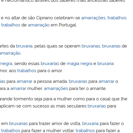
e necromântico através dos saberes mais ancestrais saberes
dI
r
n
 e no altar de são Cipriano celebram-se
amarrações
,
trabalhos
s
trabalhos
de
amarração
em Portugal.
artes da
bruxaria
, pelas quais se operam
bruxarias
,
bruxarias
de
amarração
.
 negra
, sendo essas
bruxarias
de
magia negra
e
bruxaria
mor, aos
trabalhos
para o amor.
ias
para
amarrar
a pessoa amada,
bruxarias
para
amarrar
o
ara a
amarrar
mulher,
amarrações
para ter o amante.
e grande tormento seja para a mulher como para o casal que lhe
 aplicam-se com sucesso as mais seculares
bruxarias
para
se em
bruxarias
para trazer amor de volta,
bruxaria
para fazer o
,
trabalhos
para fazer a mulher voltar,
trabalhos
para fazer a