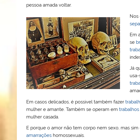
pessoa amada voltar.
Nos 
sepa
Em a
se
b
trab
inde
Já q
usa-
trab
amad
Em casos delicados, é possivel também fazer
trabal
mulher e amante. Também se operam em
trabalhos
mulher casada.
E porque o amor não tem corpo nem sexo, mas sim
amarrações
homossexuais.