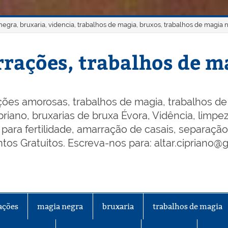
gra, bruxaria, videncia, trabalhos de magia, bruxos, trabalhos de magia 
rações, trabalhos de ma
ões amorosas, trabalhos de magia, trabalhos de 
riano, bruxarias de bruxa Évora, Vidência, limpeza
os para fertilidade, amarração de casais, separaçã
os Gratuitos. Escreva-nos para: altar.cipriano@
ações
magia negra
bruxaria
trabalhos de magia