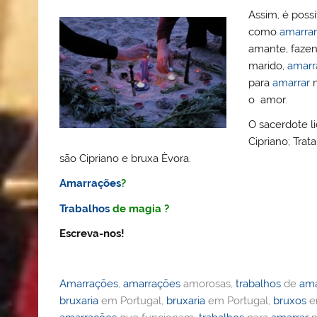
Assim, é poss
como
amarrar
amante, faze
marido,
amarr
para
amarrar
m
o amor.
O sacerdote l
Cipriano; Tra
são Cipriano e bruxa Èvora.
Amarrações
?
Trabalhos
de magia ?
Escreva-nos!
Amarrações
,
amarrações
amorosas,
trabalhos
de
ama
bruxaria
em Portugal,
bruxaria
em Portugal,
bruxos
e