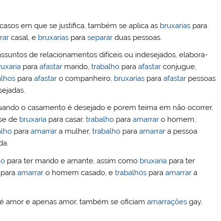
casos em que se justifica, também se aplica as
bruxarias
para
rar
casal, e
bruxarias
para
separar
duas pessoas.
ssuntos de relacionamentos difíceis ou indesejados, elabora-
ruxaria
para
afastar
marido,
trabalho
para
afastar
conjugue,
alhos
para
afastar
o companheiro,
bruxarias
para
afastar
pessoas
sejadas.
uando o casamento é desejado e porem teima em não ocorrer,
se de
bruxaria
para casar,
trabalho
para
amarrar
o homem,
alho
para
amarrar
a mulher,
trabalho
para
amarrar
a pessoa
a.
ho
para ter marido e amante, assim como
bruxaria
para ter
para
amarrar
o homem casado, e
trabalhos
para
amarrar
a
 é amor e apenas amor, também se oficiam
amarrações
gay,