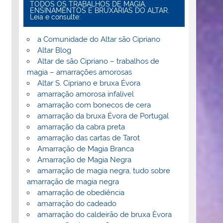
TODOS OS TRABALHOS DE MAGIA,
ENSINAMENTOS E BRUXARIAS DO ALTAR.
Leia e consulte:
a Comunidade do Altar são Cipriano
Altar Blog
Altar de são Cipriano – trabalhos de
magia – amarrações amorosas
Altar S. Cipriano e bruxa Évora
amarração amorosa infalível
amarração com bonecos de cera
amarração da bruxa Évora de Portugal
amarração da cabra preta
amarração das cartas de Tarot
Amarração de Magia Branca
Amarração de Magia Negra
amarração de magia negra, tudo sobre
amarração de magia negra
amarração de obediência
amarração do cadeado
amarração do caldeirão de bruxa Èvora