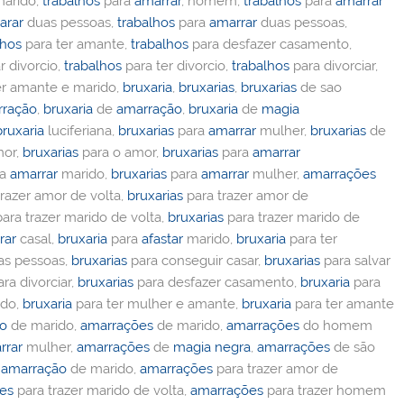
arido,
trabalhos
para
amarrar
, homem,
trabalhos
para
amarrar
arar
duas pessoas,
trabalhos
para
amarrar
duas pessoas,
lhos
para ter amante,
trabalhos
para desfazer casamento,
r divorcio,
trabalhos
para ter divorcio,
trabalhos
para divorciar,
er amante e marido,
bruxaria
,
bruxarias
,
bruxarias
de sao
rração
,
bruxaria
de
amarração
,
bruxaria
de
magia
bruxaria
luciferiana,
bruxarias
para
amarrar
mulher,
bruxarias
de
or,
bruxarias
para o amor,
bruxarias
para
amarrar
ra
amarrar
marido,
bruxarias
para
amarrar
mulher,
amarrações
razer amor de volta,
bruxarias
para trazer amor de
ara trazer marido de volta,
bruxarias
para trazer marido de
rar
casal,
bruxaria
para
afastar
marido,
bruxaria
para ter
s pessoas,
bruxarias
para conseguir casar,
bruxarias
para salvar
ra divorciar,
bruxarias
para desfazer casamento,
bruxaria
para
ido,
bruxaria
para ter mulher e amante,
bruxaria
para ter amante
ão
de marido,
amarrações
de marido,
amarrações
do homem
rrar
mulher,
amarrações
de
magia negra
,
amarrações
de são
,
amarração
de marido,
amarrações
para trazer amor de
es
para trazer marido de volta,
amarrações
para trazer homem