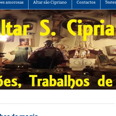
es amorosas
Altar são Cipriano
Contactos
Teste