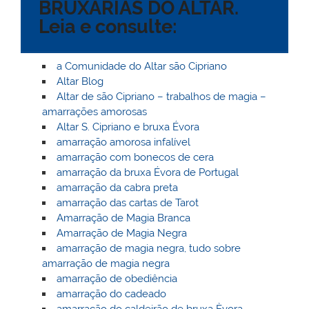
BRUXARIAS DO ALTAR.
l
k
m
Leia e consulte:
a Comunidade do Altar são Cipriano
Altar Blog
Altar de são Cipriano – trabalhos de magia –
amarrações amorosas
Altar S. Cipriano e bruxa Évora
amarração amorosa infalível
amarração com bonecos de cera
amarração da bruxa Évora de Portugal
amarração da cabra preta
amarração das cartas de Tarot
Amarração de Magia Branca
Amarração de Magia Negra
amarração de magia negra, tudo sobre
amarração de magia negra
amarração de obediência
amarração do cadeado