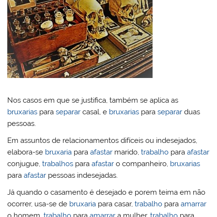
Nos casos em que se justifica, também se aplica as
bruxarias
para
separar
casal, e
bruxarias
para
separar
duas
pessoas.
Em assuntos de relacionamentos difíceis ou indesejados,
elabora-se
bruxaria
para
afastar
marido,
trabalho
para
afastar
conjugue,
trabalhos
para
afastar
o companheiro,
bruxarias
para
afastar
pessoas indesejadas.
Já quando o casamento é desejado e porem teima em não
ocorrer, usa-se de
bruxaria
para casar,
trabalho
para
amarrar
o homem,
trabalho
para
amarrar
a mulher,
trabalho
para