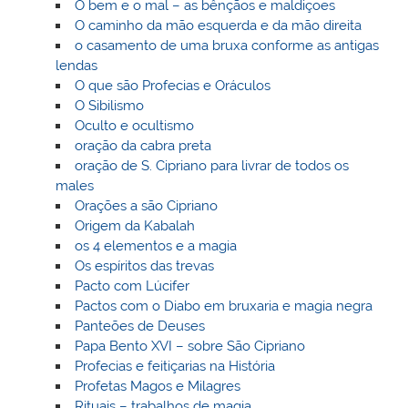
O bem e o mal – as bênçãos e maldiçoes
O caminho da mão esquerda e da mão direita
o casamento de uma bruxa conforme as antigas
lendas
O que são Profecias e Oráculos
O Sibilismo
Oculto e ocultismo
oração da cabra preta
oração de S. Cipriano para livrar de todos os
males
Orações a são Cipriano
Origem da Kabalah
os 4 elementos e a magia
Os espíritos das trevas
Pacto com Lúcifer
Pactos com o Diabo em bruxaria e magia negra
Panteões de Deuses
Papa Bento XVI – sobre São Cipriano
Profecias e feitiçarias na História
Profetas Magos e Milagres
Rituais – trabalhos de magia