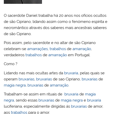
l
k
m
O sacerdote Daniel trabalha há 20 anos nos ofícios ocultos
de são Cipriano, lidando assim como o fenómeno espírita e
necromântico através dos saberes mais ancestrais saberes
de são Cipriano.
Pois assim, pelo sacerdote e no altar de são Cipriano
celebram-se
amarrações
,
trabalhos
de
amarração
,
verdadeiros
trabalhos
de
amarração
em Portugal.
Como ?
Lidando nas mais ocultas artes da
bruxaria
, pelas quais se
operam
bruxarias
,
bruxarias
de sao Cipriano,
bruxarias
de
magia negra
,
bruxarias
de
amarração
.
Trabalham-se assim em rituais de
bruxaria
de
magia
negra
, sendo essas
bruxarias
de
magia negra
e
bruxaria
luciferiana, especialmente dirigidas ás
bruxarias
de amor,
aos
trabalhos
para o amor.