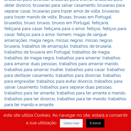
obter divorcio
,
bruxarias para salvar casamento
,
bruxarias para
separar casal
,
bruxarias para trazer amor de volta
,
bruxarias
para trazer marido de volta
,
Bruxas
,
bruxas em Portugal
,
bruxedos
,
bruxo
,
bruxos
,
bruxos em Portugal
,
feitiçaria
,
feitiçaria para casar
,
feitiçaria para o amor
,
feitiços
,
feitiços para
casar
,
feitiços para o amor
,
homem
,
magia de sangue
amarrações
,
magia negra
,
missas negras
,
missas negras
bruxaria
,
trabalhos de amarração
,
trabalhos de bruxaria
,
trabalhos de bruxaria em Portugal
,
trabalhos de magia
,
trabalhos de magia negra
,
trabalhos para amarrar
,
trabalhos
para amarrar duas pessoas
,
trabalhos para amarrar marido
,
trabalhos para amarrar mulher
,
trabalhos para casar
,
trabalhos
para desfazer casamento
,
trabalhos para divorciar
,
trabalhos
para engravidar
,
trabalhos para evitar divorcio
,
trabalhos para
salvar casamento
,
trabalhos para separar duas pessoas
,
trabalhos para ter amante
,
trabalhos para ter amante e marido
,
trabalhos para ter divorcio
,
trabalhos para ter marido
,
trabalhos
para ter marido e amante
este site utiliza Cookies. Ao navegar no site, estará a consentir
Amarrações, amarrações africanas
a sua utilização.
.
.
Saiba mais
Entendi
quinta-feira
admin
amarrações