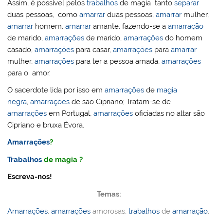
Assim, é possível pelos
trabalhos
de magia tanto
separar
duas pessoas, como
amarrar
duas pessoas,
amarrar
mulher,
amarrar
homem,
amarrar
amante, fazendo-se a
amarração
de marido,
amarrações
de marido,
amarrações
do homem
casado,
amarrações
para casar,
amarrações
para
amarrar
mulher,
amarrações
para ter a pessoa amada,
amarrações
para o amor.
O sacerdote lida por isso em
amarrações
de
magia
negra
,
amarrações
de são Cipriano; Tratam-se de
amarrações
em Portugal,
amarrações
oficiadas no altar são
Cipriano e bruxa Èvora.
Amarrações
?
Trabalhos
de magia ?
Escreva-nos!
Temas:
Amarrações
,
amarrações
amorosas,
trabalhos
de
amarração
,