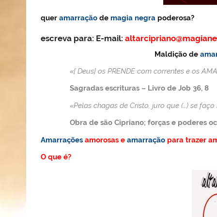
quer
amarração
de
magia negra
poderosa?
escreva para:
E-mail:
altarcipriano@magiane
Maldição de
amar
«[ Deus] os
PRENDE
com correntes e os
AMA
Sagradas escrituras – Livro de Job 36, 8
«Pelas chagas de Cristo, juro que (…) se faç
Obra de são Cipriano; forças e poderes oc
Amarrações
amorosas e
amarração
para trazer am
O que é?