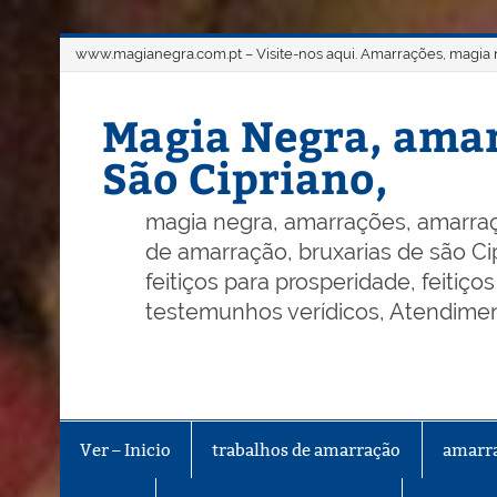
Skip
www.magianegra.com.pt – Visite-nos aqui. Amarrações, magia ne
to
content
Magia Negra, amar
São Cipriano,
magia negra, amarrações, amarraç
de amarração, bruxarias de são Cip
feitiços para prosperidade, feitiç
testemunhos verídicos, Atendiment
Ver – Inicio
trabalhos de amarração
amarr