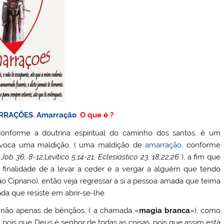
RRAÇÕES
.
Amarração
.
O que é ?
onforme a doutrina espiritual do caminho dos santos, é um
 invoca uma maldição, ( uma maldição de
amarração
, conforme
–
Job 36, 8-12;
Levítico 5,14-21; Eclesiástico 23, 18;22;26
), a fim que
inalidade de a levar a ceder e a vergar a alguém que tendo
 Cipriano), então veja regressar a si a pessoa amada que teima
ada que resiste em abrir-se-lhe.
 não apenas de bênçãos, ( a chamada «
magia branca
»), como
, pois que Deus é senhor de todas as coisas, pois que assim está