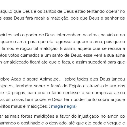
 aquilo que Deus e os santos de Deus estão tentando operar no
e esse Deus fará recair a maldição, pois que Deus é senhor de
íritos sob o poder de Deus intervenham na alma, na vida e no
quem o ama, para que ele regresse a quem o ama, pois que o
firmou e rogou tal maldição. E assim, aquele que se recusa a
pelos votos clamados a um santo de Deus, esse verá a sua alma
 amaldiçoado ficará ate que o faça, e assim sucederá para que
, sobre Acab e sobre Abimelec…. sobre todos eles Deus lançou
ojectos; também sobre o faraó do Egipto e através de um dos
de 10 pragas, para que o faraó cedesse e se cumprisse a sua
as as coisas tem poder, e Deus tem poder tanto sobre anjos e
íritos maus e maldições, (
magia negra
).
 as mais fortes maldições a favor do injustiçado no amor, do
marrando o obstinado e o desviado, até que ele ceda e vergue e