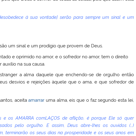
desobedece á sua vontade] serão para sempre um sinal e um
 são um sinal e um prodígio que provem de Deus.
ntado e oprimido no amor, e o sofredor no amor, tem o direito
 auxílio na sua causa.
nstranger a alma daquele que enchendo-se de orgulho então
eus desvios e rejeições àquele que o ama, e que sofredor de
antos, aceita
amarrar
uma alma, eis que o faz segundo esta lei,
s e os
AMARRA
com
LAÇOS
de aflição, é porque Ele só quer
ados pelo orgulho. E assim, Deus abre-lhes os ouvidos (…)
m, terminarão os seus dias na prosperidade e os seus anos em