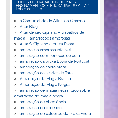
TODOS OS TRABALHOS DE MAGIA,
ENSINAMENTOS E BRUXARIAS DO ALTAR.
Leia e consulte:
a Comunidade do Altar são Cipriano
Altar Blog
Altar de são Cipriano – trabalhos de
magia – amarrações amorosas
Altar S. Cipriano e bruxa Évora
amarração amorosa infalível
amarração com bonecos de cera
amarração da bruxa Évora de Portugal
amarração da cabra preta
amarração das cartas de Tarot
Amarração de Magia Branca
Amarração de Magia Negra
amarração de magia negra, tudo sobre
amarração de magia negra
amarração de obediência
amarração do cadeado
amarração do caldeirão de bruxa Èvora