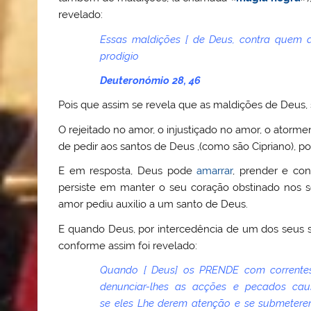
revelado:
Essas maldições [ de Deus, contra quem 
prodígio
Deuteronómio 28, 46
Pois que assim se revela que as maldições de Deus,
O rejeitado no amor, o injustiçado no amor, o atorme
de pedir aos santos de Deus ,(como são Cipriano), por
E em resposta, Deus pode
amarrar
, prender e co
persiste em manter o seu coração obstinado nos s
amor pediu auxilio a um santo de Deus.
E quando Deus, por intercedência de um dos seus s
conforme assim foi revelado:
Quando [ Deus] os
PRENDE
com corrente
denunciar-lhes as acções e pecados caus
se eles Lhe derem atenção e se submetere