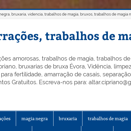
gra, bruxaria, videncia, trabalhos de magia, bruxos, trabalhos de magia 
rações, trabalhos de ma
ões amorosas, trabalhos de magia, trabalhos de 
riano, bruxarias de bruxa Évora, Vidência, limpeza
os para fertilidade, amarração de casais, separaçã
os Gratuitos. Escreva-nos para: altar.cipriano@
ações
magia negra
bruxaria
trabalhos de magia