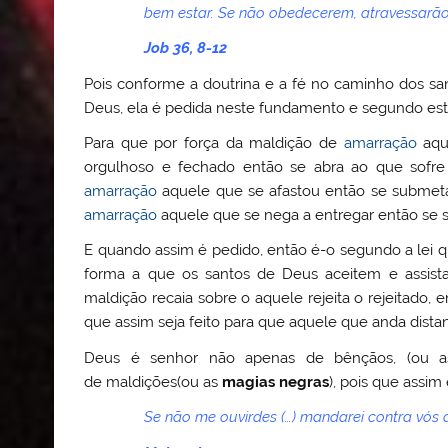
bem estar. Se não obedecerem, atravessarão 
Job 36, 8-12
Pois conforme a doutrina e a fé no caminho dos s
Deus, ela é pedida neste fundamento e segundo esta 
Para que por força da maldição de
amarração
aqu
orgulhoso e fechado então se abra ao que sofre
amarração
aquele que se afastou então se submeta
amarração
aquele que se nega a entregar então se s
E quando assim é pedido, então é-o segundo a lei qu
forma a que os santos de Deus aceitem e assist
maldição recaia sobre o aquele rejeita o rejeitado,
que assim seja feito para que aquele que anda distan
Deus é senhor não apenas de bênçãos, (ou 
de maldições(ou as
magias negras
), pois que assim 
Se não me ouvirdes (…) mandarei contra vós