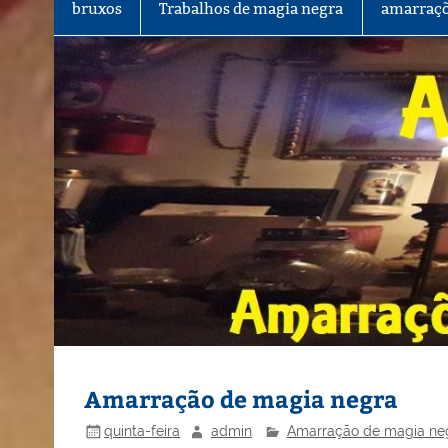
bruxos
Trabalhos de magia negra
amarraçõ
Amarração de magia negra
quinta-feira
admin
Amarração de magia ne