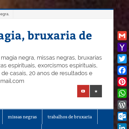
negra,
gia, bruxaria de
Gmail
Yaho
magia negra, missas negras, bruxarias
s espirituais, exorcismos espirituais,
Mail
Twitt
o de casais, 20 anos de resultados e
Face
gmail.com
Pinte
What
Word
missas negras
trabalhos de bruxaria
Outl