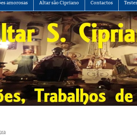
es amorosas
Altar são Cipriano
Contactos
Teste
gra