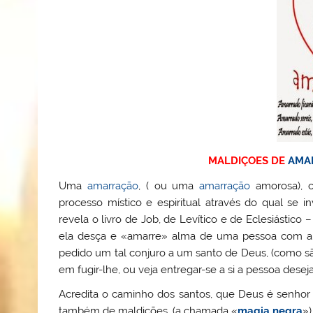
MALDIÇOES DE
AMA
Uma
amarração
, ( ou uma
amarração
amorosa), c
processo místico e espiritual através do qual se
revela o livro de Job, de Levítico e de Eclesiástico 
ela desça e «amarre» alma de uma pessoa com a f
pedido um tal conjuro a um santo de Deus, (como são
em fugir-lhe, ou veja entregar-se a si a pessoa desej
Acredita o caminho dos santos, que Deus é senhor
também de maldições, (a chamada «
magia negra
»)