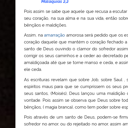
Malaquias 2,2
Pois assim se sabe que aquele que recusa a escutar
seu coração, na sua alma e na sua vida, então sobr
bênçãos e maldições.
Assim, na
amarração
amorosa será pedido que os esp
coração daquele que mantém o coração fechado a 
santo de Deus ouvindo o clamor do sofredor assim 
corrigir os seus caminhos e a ceder ao decretado 
amaldiçoada até que se torne manso e ceda, e assim
ele ceda.
As escrituras revelam que sobre Job, sobre Saul 
espíritos maus para que se cumprissem os seus pr
seus santos, (Moisés), Deus lançou uma maldição 
vontade. Pois assim se observa que Deus sobre tod
bênçãos, ( magia branca), como tem poder sobre esp
Pois através de um santo de Deus, podem-se firmar
sofredor no amor, ou do rejeitado no amor, assim a