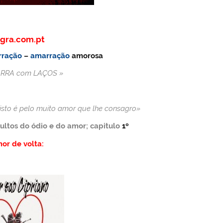
gra.com.pt
ração
–
amarração
amorosa
RRA
com
LAÇOS
»
o isto é pelo muito amor que lhe consagro»
ultos do ódio e do amor; capitulo
1º
or de volta: