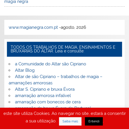
magia negra
www.magianegra.com.pt
-agosto, 2026
TODOS OS TRABALHOS DE MAGIA, ENSINAMENTOS E
BRUXARIAS DO ALTAR. Leia e consulte:
a Comunidade do Altar são Cipriano
Altar Blog
Altar de são Cipriano – trabalhos de magia –
amarrações amorosas
Altar S. Cipriano e bruxa Évora
amarração amorosa infalível
amarração com bonecos de cera
amarração da bruxa Évora de Portugal
este site utiliza Cookies. Ao navegar no site, estará a consentir
amarração da cabra preta
a sua utilização.
.
.
amarração das cartas de Tarot
Saiba mais
Entendi
Amarração de Magia Branca