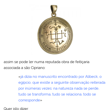
l
o
er
e
e
s
Pr
o
e
bl
o
b
st
A
e
k.
dI
r
M
o
p
ss
c
n
ai
o
p
o
l
k
m
assim se pode ler numa reputada obra de feitiçaria
associada a são Cipriano:
«
já dizia no manuscrito encontrado por Alibeck, o
egípcio, que existe a seguinte observação reiterada
por inúmeras vezes: na natureza nada se perde,
tudo se transforma, tudo se relaciona, todo se
corresponde
»
Quer isto dizer: