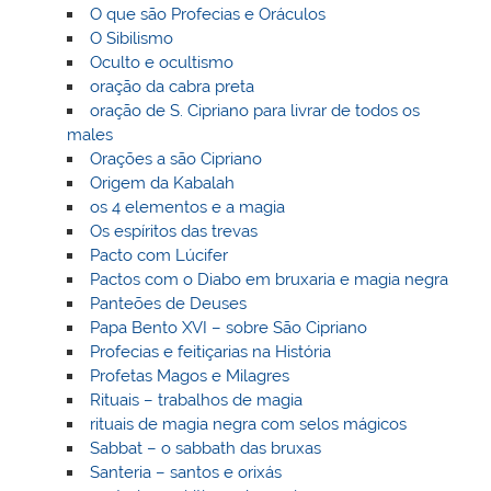
O que são Profecias e Oráculos
O Sibilismo
Oculto e ocultismo
oração da cabra preta
oração de S. Cipriano para livrar de todos os
males
Orações a são Cipriano
Origem da Kabalah
os 4 elementos e a magia
Os espíritos das trevas
Pacto com Lúcifer
Pactos com o Diabo em bruxaria e magia negra
Panteões de Deuses
Papa Bento XVI – sobre São Cipriano
Profecias e feitiçarias na História
Profetas Magos e Milagres
Rituais – trabalhos de magia
rituais de magia negra com selos mágicos
Sabbat – o sabbath das bruxas
Santeria – santos e orixás