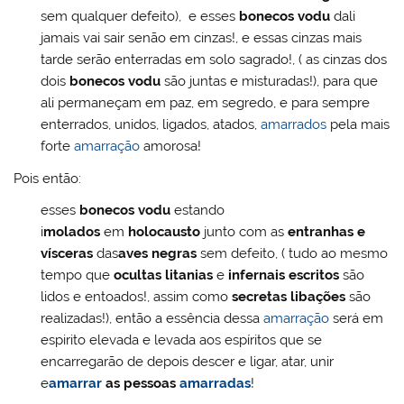
sem qualquer defeito), e esses
bonecos vodu
dali
jamais vai sair senão em cinzas!, e essas cinzas mais
tarde serão enterradas em solo sagrado!, ( as cinzas dos
dois
bonecos vodu
são juntas e misturadas!), para que
ali permaneçam em paz, em segredo, e para sempre
enterrados, unidos, ligados, atados,
amarrados
pela mais
forte
amarração
amorosa!
Pois então:
esses
bonecos vodu
estando
i
molados
em
holocausto
junto com as
entranhas e
vísceras
das
aves negras
sem defeito, ( tudo ao mesmo
tempo que
ocultas litanias
e
infernais escritos
são
lidos e entoados!, assim como
secretas libações
são
realizadas!), então a essência dessa
amarração
será em
espirito elevada e levada aos espíritos que se
encarregarão de depois descer e ligar, atar, unir
e
amarrar
as pessoas
amarradas
!