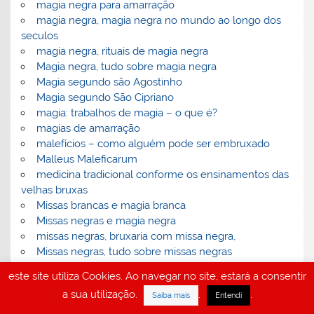
magia negra para amarração
magia negra, magia negra no mundo ao longo dos
seculos
magia negra, rituais de magia negra
Magia negra, tudo sobre magia negra
Magia segundo são Agostinho
Magia segundo São Cipriano
magia: trabalhos de magia – o que é?
magias de amarração
malefícios – como alguém pode ser embruxado
Malleus Maleficarum
medicina tradicional conforme os ensinamentos das
velhas bruxas
Missas brancas e magia branca
Missas negras e magia negra
missas negras, bruxaria com missa negra,
Missas negras, tudo sobre missas negras
Necromância
este site utiliza Cookies. Ao navegar no site, estará a consentir
necromancia. magia negra, bruxaria
a sua utilização.
.
.
Saiba mais
Entendi
O bem e o mal – as bênçãos e maldiçoes
O caminho da mão esquerda e da mão direita