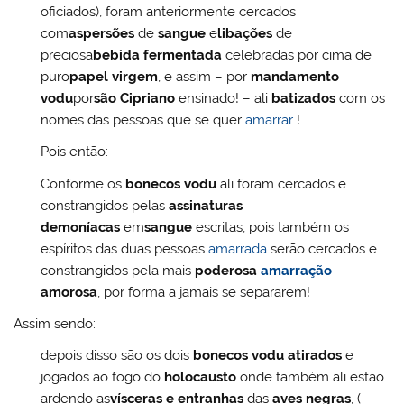
oficiados), foram anteriormente cercados
com
aspersões
de
sangue
e
libações
de
preciosa
bebida fermentada
celebradas por cima de
puro
papel virgem
, e assim – por
mandamento
vodu
por
são Cipriano
ensinado! – ali
batizados
com os
nomes das pessoas que se quer
amarrar
!
Pois então:
Conforme os
bonecos vodu
ali foram cercados e
constrangidos pelas
assinaturas
demoníacas
em
sangue
escritas, pois também os
espíritos das duas pessoas
amarrada
serão cercados e
constrangidos pela mais
poderosa
amarração
amorosa
, por forma a jamais se separarem!
Assim sendo:
depois disso são os dois
bonecos vodu
atirados
e
jogados ao fogo do
holocausto
onde também ali estão
ardendo as
vísceras e entranhas
das
aves negras
, (