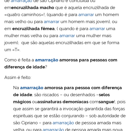
de
amarração
de são Cipriano é concluída ou
em
encruzilhada macho
que é aquela encruzilhada de
«quatro caminhos»!, (quando é para
amarrar
um homem
mais velho ou para
amarrar
um homem mais jovem), ou
em
encruzilhada fêmea
, ( quando é para
amarrar
uma
mulher mais velha ou para
amarrar
uma mulher mais
jovem), que são aquelas encruzilhadas em que se forma
um «T».
Como é feita a
amarração
amorosa para pessoas com
diferença de idade
?
Assim é feito:
Na
amarração
amorosa para pessoa com diferença
de idade
, são riscados – ou desenhados –
selos
mágicos
ou
assinaturas demoníacas
com
sangue
!, pois
que assim se garantirá a invocação garantida das forças
espirituais que se estão conjurando – sob autoridade de
são Cipriano – para
amarração
de pessoa amada mais
velha, ou para
amarração
de pessoa amada mais nova.