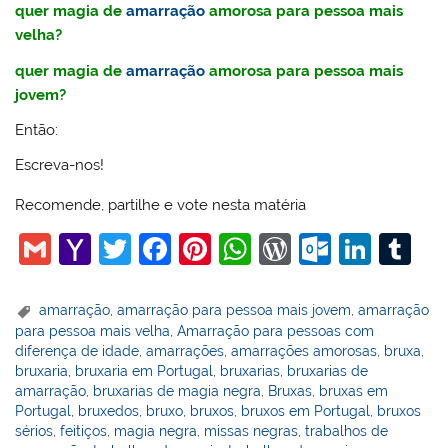
quer magia de
amarração
amorosa para pessoa mais
velha?
quer magia de
amarração
amorosa para pessoa mais
jovem?
Então:
Escreva-nos!
Recomende, partilhe e vote nesta matéria
G
Y
T
F
Pi
W
W
O
Li
T
m
a
w
a
nt
h
or
ut
n
u
ai
h
itt
c
er
at
d
lo
k
m
amarração
,
amarração para pessoa mais jovem
,
amarração
para pessoa mais velha
,
Amarração para pessoas com
l
o
er
e
e
s
Pr
o
e
bl
diferença de idade
,
amarrações
,
amarrações amorosas
,
bruxa
,
o
b
st
A
e
k.
dI
r
bruxaria
,
bruxaria em Portugal
,
bruxarias
,
bruxarias de
amarração
,
bruxarias de magia negra
,
Bruxas
,
bruxas em
M
o
p
ss
c
n
Portugal
,
bruxedos
,
bruxo
,
bruxos
,
bruxos em Portugal
,
bruxos
ai
o
p
o
sérios
,
feitiços
,
magia negra
,
missas negras
,
trabalhos de