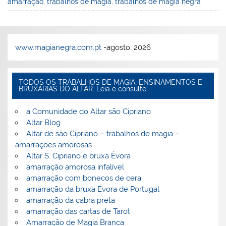
amarração
,
trabalhos de magia
,
trabalhos de magia negra
l
k
m
www.magianegra.com.pt
-agosto, 2026
TODOS OS TRABALHOS DE MAGIA, ENSINAMENTOS E
BRUXARIAS DO ALTAR. Leia e consulte:
a Comunidade do Altar são Cipriano
Altar Blog
Altar de são Cipriano – trabalhos de magia –
amarrações amorosas
Altar S. Cipriano e bruxa Évora
amarração amorosa infalível
amarração com bonecos de cera
amarração da bruxa Évora de Portugal
amarração da cabra preta
amarração das cartas de Tarot
Amarração de Magia Branca