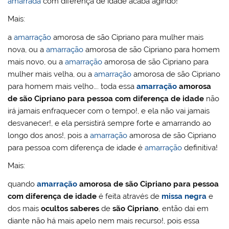
amarrada
com diferença de idade acaba agindo!
Mais:
a
amarração
amorosa de são Cipriano para mulher mais
nova, ou a
amarração
amorosa de são Cipriano para homem
mais novo, ou a
amarração
amorosa de são Cipriano para
mulher mais velha, ou a
amarração
amorosa de são Cipriano
para homem mais velho…. toda essa
amarração
amorosa
de são Cipriano para pessoa com diferença de idade
não
irá jamais enfraquecer com o tempo!, e ela não vai jamais
desvanecer!, e ela persistirá sempre forte e amarrando ao
longo dos anos!, pois a
amarração
amorosa de são Cipriano
para pessoa com diferença de idade é
amarração
definitiva!
Mais:
quando
amarração
amorosa de são Cipriano para pessoa
com diferença de idade
é feita através de
missa negra
e
dos mais
ocultos saberes
de
são Cipriano
, então dai em
diante não há mais apelo nem mais recurso!, pois essa