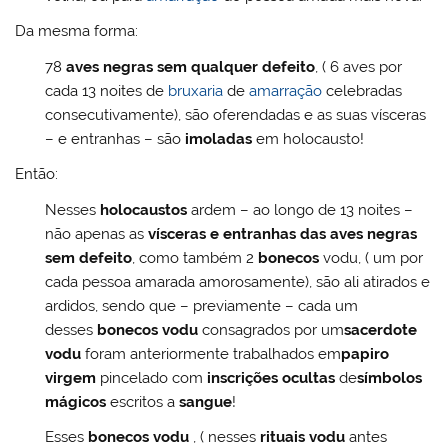
Da mesma forma:
78
aves negras sem qualquer defeito
, ( 6 aves por
cada 13 noites de
bruxaria
de
amarração
celebradas
consecutivamente), são oferendadas e as suas vísceras
– e entranhas – são
imoladas
em holocausto!
Então:
Nesses
holocaustos
ardem – ao longo de 13 noites –
não apenas as
vísceras e entranhas das aves negras
sem defeito
, como também 2
bonecos
vodu, ( um por
cada pessoa amarada amorosamente), são ali atirados e
ardidos, sendo que – previamente – cada um
desses
bonecos vodu
consagrados por um
sacerdote
vodu
foram anteriormente trabalhados em
papiro
virgem
pincelado com
inscrições ocultas
de
símbolos
mágicos
escritos a
sangue
!
Esses
bonecos vodu
, ( nesses
rituais vodu
antes