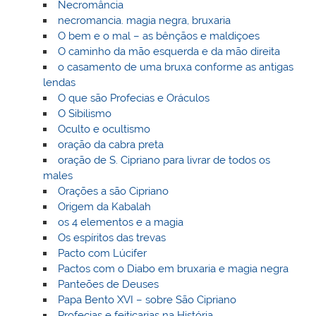
Necromância
necromancia. magia negra, bruxaria
O bem e o mal – as bênçãos e maldiçoes
O caminho da mão esquerda e da mão direita
o casamento de uma bruxa conforme as antigas
lendas
O que são Profecias e Oráculos
O Sibilismo
Oculto e ocultismo
oração da cabra preta
oração de S. Cipriano para livrar de todos os
males
Orações a são Cipriano
Origem da Kabalah
os 4 elementos e a magia
Os espíritos das trevas
Pacto com Lúcifer
Pactos com o Diabo em bruxaria e magia negra
Panteões de Deuses
Papa Bento XVI – sobre São Cipriano
Profecias e feitiçarias na História