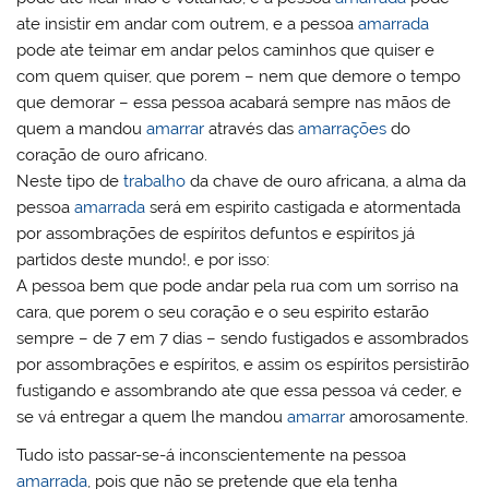
ate insistir em andar com outrem, e a pessoa
amarrada
pode ate teimar em andar pelos caminhos que quiser e
com quem quiser, que porem – nem que demore o tempo
que demorar – essa pessoa acabará sempre nas mãos de
quem a mandou
amarrar
através das
amarrações
do
coração de ouro africano.
Neste tipo de
trabalho
da chave de ouro africana, a alma da
pessoa
amarrada
será em espirito castigada e atormentada
por assombrações de espíritos defuntos e espíritos já
partidos deste mundo!, e por isso:
A pessoa bem que pode andar pela rua com um sorriso na
cara, que porem o seu coração e o seu espirito estarão
sempre – de 7 em 7 dias – sendo fustigados e assombrados
por assombrações e espíritos, e assim os espíritos persistirão
fustigando e assombrando ate que essa pessoa vá ceder, e
se vá entregar a quem lhe mandou
amarrar
amorosamente.
Tudo isto passar-se-á inconscientemente na pessoa
amarrada
, pois que não se pretende que ela tenha