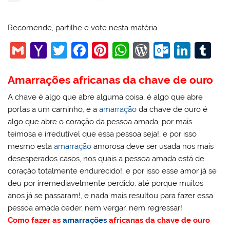
Recomende, partilhe e vote nesta matéria
G
Y
T
F
Pi
W
W
O
Li
T
m
a
w
a
nt
h
or
ut
n
u
Amarrações africanas da chave de ouro
ai
h
itt
c
er
at
d
lo
k
m
l
o
er
e
e
s
Pr
o
e
bl
A chave é algo que abre alguma coisa, é algo que abre
portas a um caminho, e a
amarração
da chave de ouro é
o
b
st
A
e
k.
dI
r
algo que abre o coração da pessoa amada, por mais
M
o
p
ss
c
n
teimosa e irredutível que essa pessoa seja!, e por isso
ai
o
p
o
mesmo esta
amarração
amorosa deve ser usada nos mais
desesperados casos, nos quais a pessoa amada está de
l
k
m
coração totalmente endurecido!, e por isso esse amor já se
deu por irremediavelmente perdido, até porque muitos
anos já se passaram!, e nada mais resultou para fazer essa
pessoa amada ceder, nem vergar, nem regressar!
Como fazer as
amarrações
africanas da chave de ouro