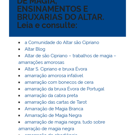
DE MAGIA,
M
o
p
ss
c
n
ENSINAMENTOS E
ai
o
p
o
BRUXARIAS DO ALTAR.
l
k
m
Leia e consulte:
a Comunidade do Altar são Cipriano
Altar Blog
Altar de são Cipriano – trabalhos de magia –
amarrações amorosas
Altar S. Cipriano e bruxa Évora
amarração amorosa infalível
amarração com bonecos de cera
amarração da bruxa Évora de Portugal
amarração da cabra preta
amarração das cartas de Tarot
Amarração de Magia Branca
Amarração de Magia Negra
amarração de magia negra, tudo sobre
amarração de magia negra