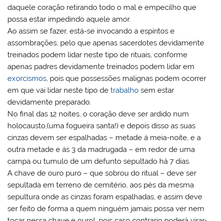
daquele coração retirando todo o mal e empecilho que
possa estar impedindo aquele amor.
Ao assim se fazer, está-se invocando a espíritos e
assombrações, pelo que apenas sacerdotes devidamente
treinados podem lidar neste tipo de rituais, conforme
apenas padres devidamente treinados podem lidar em
exorcismos
, pois que possessões malignas podem ocorrer
em que vai lidar neste tipo de
trabalho
sem estar
devidamente preparado.
No final das 12 noites, o coração deve ser ardido num
holocausto,(uma fogueira santa!) e depois disso as suas
cinzas devem ser espalhadas – metade á meia-noite, e a
outra metade e ás 3 da madrugada – em redor de uma
campa ou tumulo de um defunto sepultado há 7 dias.
A chave de ouro puro – que sobrou do ritual – deve ser
sepultada em terreno de cemitério, aos pés da mesma
sepultura onde as cinzas foram espalhadas, e assim deve
ser feito de forma a quem ninguém jamais possa ver nem
tocar nessa chave e ouro!, pois caso contrario poderá virar-