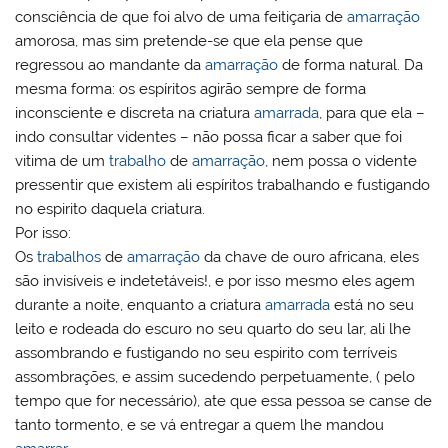
consciência de que foi alvo de uma feitiçaria de
amarração
amorosa, mas sim pretende-se que ela pense que
regressou ao mandante da
amarração
de forma natural. Da
mesma forma: os espíritos agirão sempre de forma
inconsciente e discreta na criatura
amarrada
, para que ela –
indo consultar videntes – não possa ficar a saber que foi
vitima de um
trabalho
de
amarração
, nem possa o vidente
pressentir que existem ali espíritos trabalhando e fustigando
no espirito daquela criatura.
Por isso:
Os
trabalhos
de
amarração
da chave de ouro africana, eles
são invisíveis e indetetáveis!, e por isso mesmo eles agem
durante a noite, enquanto a criatura
amarrada
está no seu
leito e rodeada do escuro no seu quarto do seu lar, ali lhe
assombrando e fustigando no seu espirito com terríveis
assombrações, e assim sucedendo perpetuamente, ( pelo
tempo que for necessário), ate que essa pessoa se canse de
tanto tormento, e se vá entregar a quem lhe mandou