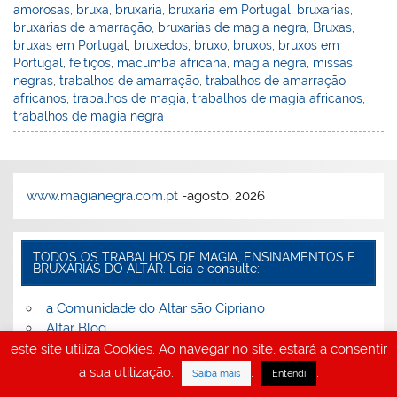
amorosas
,
bruxa
,
bruxaria
,
bruxaria em Portugal
,
bruxarias
,
bruxarias de amarração
,
bruxarias de magia negra
,
Bruxas
,
bruxas em Portugal
,
bruxedos
,
bruxo
,
bruxos
,
bruxos em
Portugal
,
feitiços
,
macumba africana
,
magia negra
,
missas
negras
,
trabalhos de amarração
,
trabalhos de amarração
africanos
,
trabalhos de magia
,
trabalhos de magia africanos
,
trabalhos de magia negra
www.magianegra.com.pt
-agosto, 2026
TODOS OS TRABALHOS DE MAGIA, ENSINAMENTOS E
BRUXARIAS DO ALTAR. Leia e consulte:
a Comunidade do Altar são Cipriano
Altar Blog
Altar de são Cipriano – trabalhos de magia –
este site utiliza Cookies. Ao navegar no site, estará a consentir
amarrações amorosas
a sua utilização.
.
.
Saiba mais
Entendi
Altar S. Cipriano e bruxa Évora