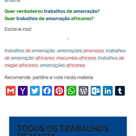
amarrar
.
Quer verdadeiros
trabalhos
de
amarração
?
Quer
trabalhos
de
amarração
africanos?
Escreva-nos!
*
trabalhos
de
amarração
,
amarrações
amorosas,
trabalhos
de
amarração
africanos, macumba africana,
trabalhos
de
magia africanos,
amarrações
africanas,
Recomende, partilhe e vote nesta matéria
G
Y
T
F
Pi
W
W
O
Li
T
m
a
w
a
nt
h
or
ut
n
u
ai
h
itt
c
er
at
d
lo
k
m
l
o
er
e
e
s
Pr
o
e
bl
TODOS OS TRABALHOS
o
b
st
A
e
k.
dI
r