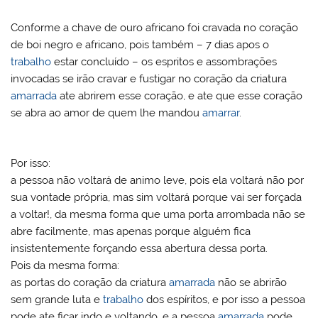
Conforme a chave de ouro africano foi cravada no coração
de boi negro e africano, pois também – 7 dias apos o
trabalho
estar concluído – os espritos e assombrações
invocadas se irão cravar e fustigar no coração da criatura
amarrada
ate abrirem esse coração, e ate que esse coração
se abra ao amor de quem lhe mandou
amarrar
.
Por isso:
a pessoa não voltará de animo leve, pois ela voltará não por
sua vontade própria, mas sim voltará porque vai ser forçada
a voltar!, da mesma forma que uma porta arrombada não se
abre facilmente, mas apenas porque alguém fica
insistentemente forçando essa abertura dessa porta.
Pois da mesma forma:
as portas do coração da criatura
amarrada
não se abrirão
sem grande luta e
trabalho
dos espíritos, e por isso a pessoa
pode ate ficar indo e voltando, e a pessoa
amarrada
pode