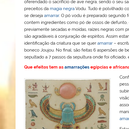
oferendado o sacrifício de ave negra, sendo o seu
preceitos da
magia negra
Vodu. Tudo é polvilhado co
se deseja
amarrar
. O pó vodu é preparado segundo 
contem ingredientes como pó de ossos de defunto, e
previamente secadas e moídas, raízes negras com pr
são agradáveis á conjuração de espíritos. Assim esta
identificação da criatura que se quer
amarrar
– escri
boneco Joujou. No final, são feitas 6 aspersões de 
sepultado a 7 passos da sepultura onde foi oficiado, 
Que efeitos tem as
amarrações
egípcias e african
Conf
pess
subi
visã
asso
mani
amar
Esta