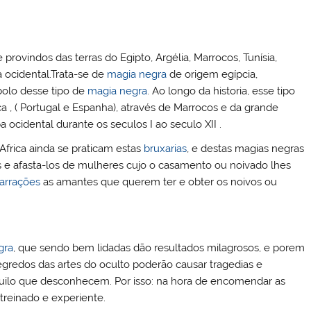
provindos das terras do Egipto, Argélia, Marrocos, Tunísia,
 ocidental.Trata-se de
magia negra
de origem egípcia,
bolo desse tipo de
magia negra
. Ao longo da historia, esse tipo
a , ( Portugal e Espanha), através de Marrocos e da grande
ocidental durante os seculos I ao seculo XII .
Africa ainda se praticam estas
bruxarias
, e destas magias negras
 e afasta-los de mulheres cujo o casamento ou noivado lhes
arrações
as amantes que querem ter e obter os noivos ou
gra
, que sendo bem lidadas dão resultados milagrosos, e porem
gredos das artes do oculto poderão causar tragedias e
uilo que desconhecem. Por isso: na hora de encomendar as
treinado e experiente.