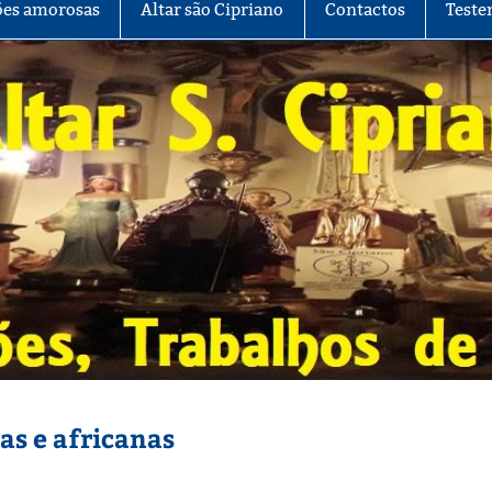
es amorosas
Altar são Cipriano
Contactos
Teste
as e africanas