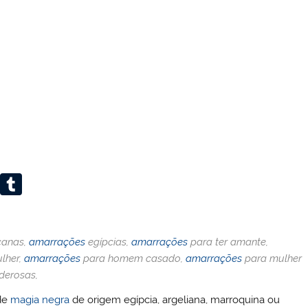
Li
T
n
u
k
m
canas,
amarrações
egípcias,
amarrações
para ter amante,
e
bl
lher,
amarrações
para homem casado,
amarrações
para mulher
dI
r
erosas,
n
de
magia negra
de origem egípcia, argeliana, marroquina ou