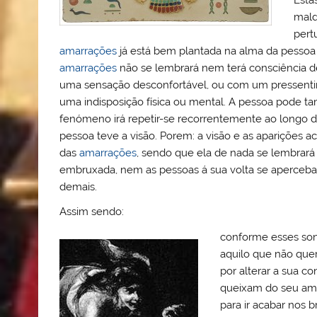
mald
pert
amarrações
já está bem plantada na alma da pesso
amarrações
não se lembrará nem terá consciência de
uma sensação desconfortável, ou com um pressenti
uma indisposição física ou mental. A pessoa pode t
fenómeno irá repetir-se recorrentemente ao longo d
pessoa teve a visão. Porem: a visão e as apariçõe
das
amarrações
, sendo que ela de nada se lembrará
embruxada, nem as pessoas á sua volta se aperceba
demais.
Assim sendo:
conforme esses son
aquilo que não que
por alterar a sua c
queixam do seu ama
para ir acabar nos