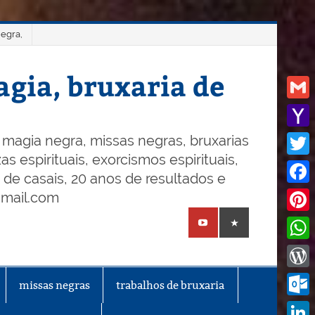
negra,
gia, bruxaria de
Gmail
Yaho
magia negra, missas negras, bruxarias
s espirituais, exorcismos espirituais,
Mail
Twitt
o de casais, 20 anos de resultados e
Face
gmail.com
Pinte
What
Word
missas negras
trabalhos de bruxaria
Outl