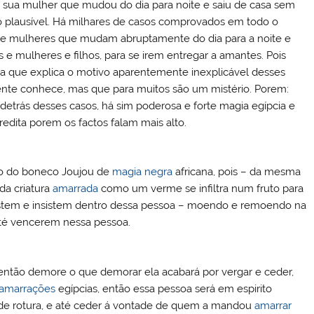
a sua mulher que mudou do dia para noite e saiu de casa sem
o plausível. Há milhares de casos comprovados em todo o
 mulheres que mudam abruptamente do dia para a noite e
 mulheres e filhos, para se irem entregar a amantes. Pois
va que explica o motivo aparentemente inexplicável desses
ente conhece, mas que para muitos são um mistério. Porem:
 detrás desses casos, há sim poderosa e forte magia egípcia e
dita porem os factos falam mais alto.
ro do boneco Joujou de
magia negra
africana, pois – da mesma
da criatura
amarrada
como um verme se infiltra num fruto para
stem e insistem dentro dessa pessoa – moendo e remoendo na
até vencerem nessa pessoa.
 então demore o que demorar ela acabará por vergar e ceder,
amarrações
egípcias, então essa pessoa será em espirito
 de rotura, e até ceder á vontade de quem a mandou
amarrar