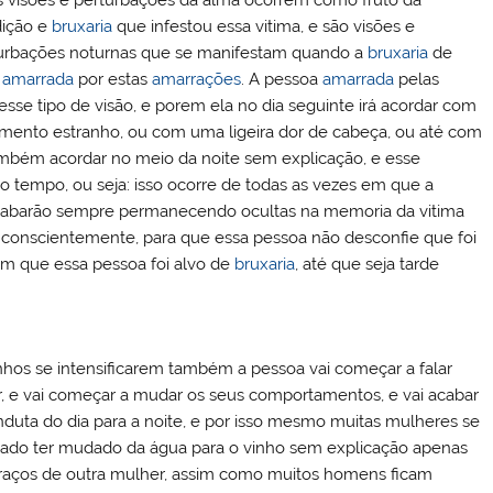
ição e
bruxaria
que infestou essa vitima, e são visões e
urbações noturnas que se manifestam quando a
bruxaria
de
a
amarrada
por estas
amarrações
. A pessoa
amarrada
pelas
sse tipo de visão, e porem ela no dia seguinte irá acordar com
mento estranho, ou com uma ligeira dor de cabeça, ou até com
ambém acordar no meio da noite sem explicação, e esse
o tempo, ou seja: isso ocorre de todas as vezes em que a
s acabarão sempre permanecendo ocultas na memoria da vitima
 conscientemente, para que essa pessoa não desconfie que foi
m que essa pessoa foi alvo de
bruxaria
, até que seja tarde
hos se intensificarem também a pessoa vai começar a falar
r, e vai começar a mudar os seus comportamentos, e vai acabar
onduta do dia para a noite, e por isso mesmo muitas mulheres se
do ter mudado da água para o vinho sem explicação apenas
 braços de outra mulher, assim como muitos homens ficam