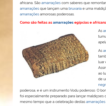
ai
o
p
o
africana. São
amarrações
com saberes que remontam
l
k
m
amarrações
que lançam uma
bruxaria
e uma maldiçã
amarrações
amorosas poderosas.
Como são feitas as
amarrações
egípcias e african
As
a
tumu
apela
As
a
tamb
luar
Assi
ao l
de u
negr
poderosa, e é um instrumento Vodu poderoso. O bo
foi especialmente preparado para lançar maldiçoes
mesmo tempo que a celebração destas
amarrações