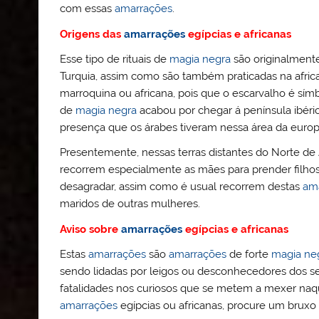
com essas
amarrações
.
Origens das
amarrações
egípcias
e africanas
Esse tipo de rituais de
magia negra
são originalmente 
Turquia, assim como são também praticadas na africa
marroquina ou africana, pois que o escarvalho é sím
de
magia negra
acabou por chegar á península ibéric
presença que os árabes tiveram nessa área da europa 
Presentemente, nessas terras distantes do Norte de 
recorrem especialmente as mães para prender filhos
desagradar, assim como é usual recorrem destas
am
maridos de outras mulheres.
Aviso sobre
amarrações
egípcias e africanas
Estas
amarrações
são
amarrações
de forte
magia ne
sendo lidadas por leigos ou desconhecedores dos se
fatalidades nos curiosos que se metem a mexer naq
amarrações
egípcias ou africanas, procure um bruxo 