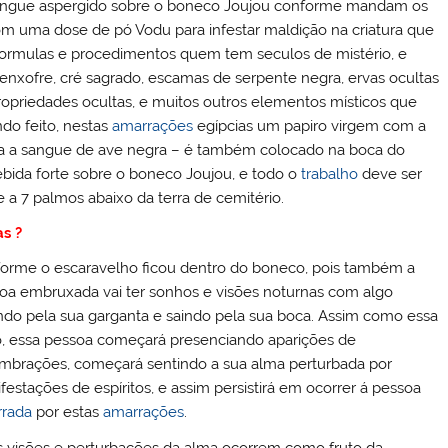
 sangue aspergido sobre o boneco Joujou conforme mandam os
m uma dose de pó Vodu para infestar maldição na criatura que
formulas e procedimentos quem tem seculos de mistério, e
nxofre, cré sagrado, escamas de serpente negra, ervas ocultas
opriedades ocultas, e muitos outros elementos místicos que
ndo feito, nestas
amarrações
egípcias um papiro virgem com a
ta a sangue de ave negra – é também colocado na boca do
bebida forte sobre o boneco Joujou, e todo o
trabalho
deve ser
e a 7 palmos abaixo da terra de cemitério.
as ?
orme o escaravelho ficou dentro do boneco, pois também a
oa embruxada vai ter sonhos e visões noturnas com algo
ndo pela sua garganta e saindo pela sua boca. Assim como essa
o, essa pessoa começará presenciando aparições de
mbrações, começará sentindo a sua alma perturbada por
festações de espíritos, e assim persistirá em ocorrer á pessoa
rada
por estas
amarrações
.
s visões e perturbações da alma ocorrem como fruto da