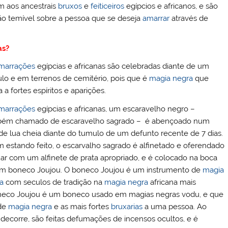
 aos ancestrais
bruxos
e
feiticeiros
egípcios e africanos, e são
o temível sobre a pessoa que se deseja
amarrar
através de
as?
marrações
egípcias e africanas são celebradas diante de um
lo e em terrenos de cemitério, pois que é
magia negra
que
 a fortes espíritos e aparições.
marrações
egípcias e africanas, um escaravelho negro –
ém chamado de escaravelho sagrado – é abençoado num
 de lua cheia diante do tumulo de um defunto recente de 7 dias.
m estando feito, o escarvalho sagrado é alfinetado e oferendado
uar com um alfinete de prata apropriado, e é colocado na boca
m boneco Joujou. O boneco Joujou é um instrumento de
magia
a
com seculos de tradição na
magia negra
africana mais
neco Joujou é um boneco usado em magias negras vodu, e que
 de
magia negra
e as mais fortes
bruxarias
a uma pessoa. Ao
decorre, são feitas defumações de incensos ocultos, e é