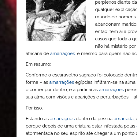
perplexos diante d
qualquer explicaçã
mundo de homens e
abandonam maridos e
então: tem aí a pro
casos que toda a g
não há mistério por
africana de
amarrações
, e mesmo para quem não acre
Em resumo:
Conforme o escaravelho sagrado foi colocado dent
forma – as
amarrações
egípcias infiltram-se na alma 
o comer por dentro, e a partir aí as
amarrações
persi
sua alma com visões e aparições e perturbações – 
Por isso:
Estando as
amarrações
dentro da pessoa
amarrada
,
porque depois de uma criatura estar infestada pelas
atormentada no seu espirito ate chegar a um ponto