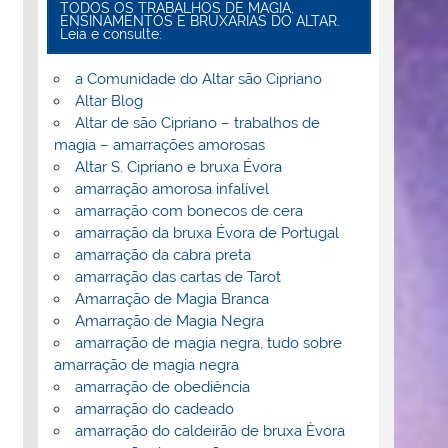
TODOS OS TRABALHOS DE MAGIA,
ENSINAMENTOS E BRUXARIAS DO ALTAR.
Leia e consulte:
a Comunidade do Altar são Cipriano
Altar Blog
Altar de são Cipriano – trabalhos de
magia – amarrações amorosas
Altar S. Cipriano e bruxa Évora
amarração amorosa infalível
amarração com bonecos de cera
amarração da bruxa Évora de Portugal
amarração da cabra preta
amarração das cartas de Tarot
Amarração de Magia Branca
Amarração de Magia Negra
amarração de magia negra, tudo sobre
amarração de magia negra
amarração de obediência
amarração do cadeado
amarração do caldeirão de bruxa Èvora