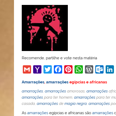
Recomende, partilhe e vote nesta matéria
G
Y
T
F
Pi
W
W
O
m
a
w
a
nt
h
or
ut
Amarrações
,
amarrações
egípcias e africanas
ai
h
itt
c
er
at
d
lo
amarrações
,
amarrações
amorosas,
amarrações
afri
l
o
er
e
e
s
Pr
o
amarrações
para ter homem,
amarrações
para ter mu
o
b
st
A
e
k.
casada,
amarrações
de
magia negra
,
amarrações
pod
M
o
p
ss
c
As
amarrações
egípcias e africanas são
amarrações