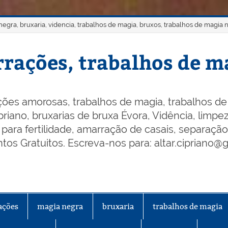
gra, bruxaria, videncia, trabalhos de magia, bruxos, trabalhos de magia 
rações, trabalhos de ma
ões amorosas, trabalhos de magia, trabalhos de 
riano, bruxarias de bruxa Évora, Vidência, limpeza
os para fertilidade, amarração de casais, separaçã
os Gratuitos. Escreva-nos para: altar.cipriano@
ações
magia negra
bruxaria
trabalhos de magia