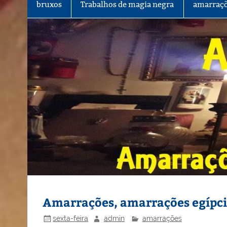
bruxos
Trabalhos de magia negra
amarraçõ
Amarrações, amarrações egípci
sexta-feira
admin
amarrações