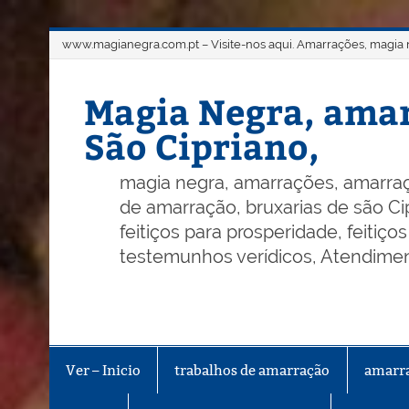
Skip
www.magianegra.com.pt – Visite-nos aqui. Amarrações, magia ne
to
content
Magia Negra, amar
São Cipriano,
magia negra, amarrações, amarraç
de amarração, bruxarias de são Cip
feitiços para prosperidade, feitiç
testemunhos verídicos, Atendiment
Ver – Inicio
trabalhos de amarração
amarr