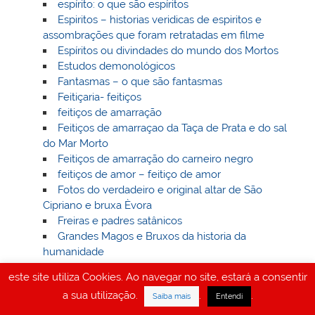
espírito: o que são espíritos
Espiritos – historias veridicas de espiritos e
assombrações que foram retratadas em filme
Espíritos ou divindades do mundo dos Mortos
Estudos demonológicos
Fantasmas – o que são fantasmas
Feitiçaria- feitiços
feitiços de amarração
Feitiços de amarraçao da Taça de Prata e do sal
do Mar Morto
Feitiços de amarração do carneiro negro
feitiços de amor – feitiço de amor
Fotos do verdadeiro e original altar de São
Cipriano e bruxa Èvora
Freiras e padres satânicos
Grandes Magos e Bruxos da historia da
humanidade
Grimorio do Papa Honório
este site utiliza Cookies. Ao navegar no site, estará a consentir
Historia na magia negra, necromancia, bruxaria
a sua utilização.
.
.
Saiba mais
Entendi
instrumentos magicos
invejas de familiares ou pessoas proximas