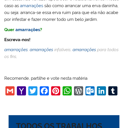
caso as
amarrações
são como arrancar uma erva daninha,
ou seja: arranca-se essa erva ruim para que ela não acabe
por infestar e fazer morrer todo um belo jardim.
Quer
amarrações
?
Escreva-nos!
amarrações
,
amarrações
infalíveis,
amarrações
para todos
os fins,
Recomende, partilhe e vote nesta matéria
G
Y
T
F
Pi
W
W
O
Li
T
m
a
w
a
nt
h
or
ut
n
u
ai
h
itt
c
er
at
d
lo
k
m
l
o
er
e
e
s
Pr
o
e
bl
TODOS OS TRABALHOS
o
b
st
A
e
k.
dI
r