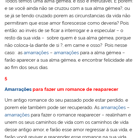
Todos temos uma alma gémea, e isso é irrefutável. E porem:
e se você ainda não se cruzou com a sua alma gémea?, ou
se já se tendo cruzado porem as circunstancias da vida não
permitiram que esse amor florescesse como deveria? Pois
então: ao invés de se ficar a interrogar e a especular – o
resto da sua vida – sobre quem é sua alma gémea, porque
não coloca-la diante de si ?, em carne e osso? Pois nesse
caso: as
amarrações
–
amarrações
para a alma gémea –
farão aparecer a sua alma gémea, e encontrar felicidade ate
ao fim dos seus dias.
5
Amarrações
para fazer um romance de reaparecer
Um antigo romance do seu passado pode estar perdido, e
porem ele também pode ser recuperado. As
amarrações
–
amarrações
para fazer o romance reaparecer – realinham e
unem os seus caminhos de vida com os caminhos de vida
desse antigo amor, e farão esse amor regressar á sua vida, e
farão você reviver e reacender esse romance na sua vida.