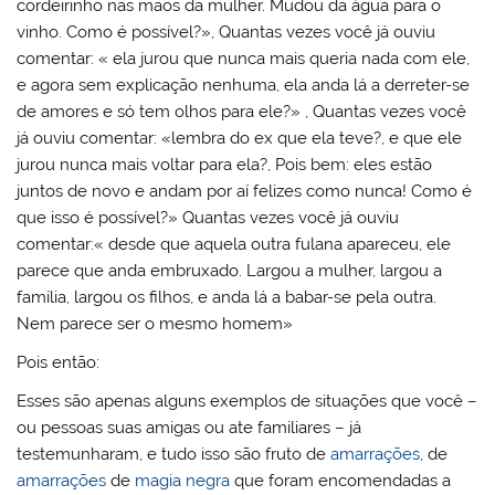
cordeirinho nas mãos da mulher. Mudou da água para o
vinho. Como é possível?», Quantas vezes você já ouviu
comentar: « ela jurou que nunca mais queria nada com ele,
e agora sem explicação nenhuma, ela anda lá a derreter-se
de amores e só tem olhos para ele?» , Quantas vezes você
já ouviu comentar: «lembra do ex que ela teve?, e que ele
jurou nunca mais voltar para ela?, Pois bem: eles estão
juntos de novo e andam por aí felizes como nunca! Como é
que isso é possível?» Quantas vezes você já ouviu
comentar:« desde que aquela outra fulana apareceu, ele
parece que anda embruxado. Largou a mulher, largou a
família, largou os filhos, e anda lá a babar-se pela outra.
Nem parece ser o mesmo homem»
Pois então:
Esses são apenas alguns exemplos de situações que você –
ou pessoas suas amigas ou ate familiares – já
testemunharam, e tudo isso são fruto de
amarrações
, de
amarrações
de
magia negra
que foram encomendadas a