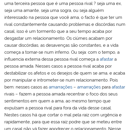
uma terceira pessoa que é uma pessoa rival ? seja uma ex,
seja uma amante, seja uma sogra, ou seja alguém
interessado na pessoa que você ama, o facto é que ter um
rival constantemente causando problemas e discórdias num
casal, isso é um tormento que a seu tempo acaba por
desgastar um relacionamento. Os ciúmes acabam por
causar discórdias, as desavenças são constantes, e a vida
começa a tornar-se num inferno. Ou seja: com o tempo, a
influencia externa dessa pessoa rival começa a
afastar
a
pessoa amada. Nesses casos a pessoa rival acaba por
destabilizar os afetos e os desejos de quem se ama, e acaba
por manipular e intrometer-se num relacionamento. Pois
bem: nesses casos as
amarrações
–
amarrações
para
afastar
rivais – fazem a pessoa amada recentrar o foco dos seus
sentimentos em quem a ama, ao mesmo tempo que
expulsam a pessoa rival para fora da vida desse casal.
Nestes casos há que cortar o mal pela raiz com urgência e
rapidamente, para que essa raiz podre que se meteu entre
um casal não vá fazer apodrecer o relacionamento. Nesse