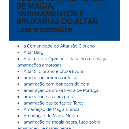
DE MAGIA,
M
o
p
ss
c
n
ENSINAMENTOS E
ai
o
p
o
BRUXARIAS DO ALTAR.
l
k
m
Leia e consulte:
a Comunidade do Altar são Cipriano
Altar Blog
Altar de são Cipriano – trabalhos de magia –
amarrações amorosas
Altar S. Cipriano e bruxa Évora
amarração amorosa infalível
amarração com bonecos de cera
amarração da bruxa Évora de Portugal
amarração da cabra preta
amarração das cartas de Tarot
Amarração de Magia Branca
Amarração de Magia Negra
amarração de magia negra, tudo sobre
amarração de magia negra