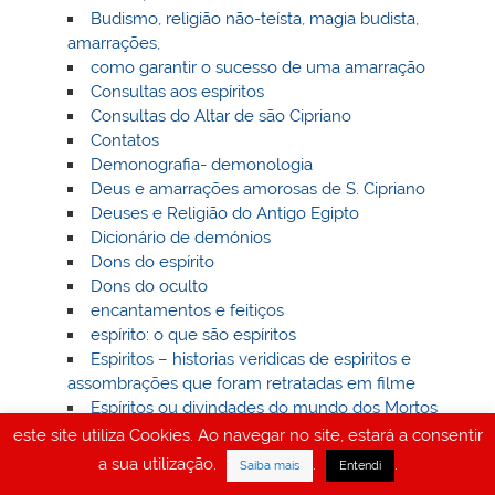
Budismo, religião não-teísta, magia budista,
amarrações,
como garantir o sucesso de uma amarração
Consultas aos espíritos
Consultas do Altar de são Cipriano
Contatos
Demonografia- demonologia
Deus e amarrações amorosas de S. Cipriano
Deuses e Religião do Antigo Egipto
Dicionário de demónios
Dons do espírito
Dons do oculto
encantamentos e feitiços
espírito: o que são espíritos
Espiritos – historias veridicas de espiritos e
assombrações que foram retratadas em filme
Espíritos ou divindades do mundo dos Mortos
Estudos demonológicos
este site utiliza Cookies. Ao navegar no site, estará a consentir
Fantasmas – o que são fantasmas
a sua utilização.
.
.
Saiba mais
Entendi
Feitiçaria- feitiços