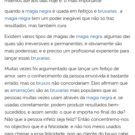
milénios até aos dias hoje e, o mais importante:
quando a
magia negra
é usada em feitiços e
bruxarias
, a
magia negra
tem um poder inegável que não só traz
resultados, mas também cura.
Existem vários tipos de magias de
magia negra
, algumas das
quais são irreversíveis e permanentes, e obviamente são
mais poderosas, e é preciso um profissional experiente para
lançar essas
bruxarias
.
Muitas vezes foi argumentado que lançar um feitiço de
amor, sem o conhecimento da pessoa envolvida é bastante
errado; mas os
bruxos
não concordariam. Eles afirmam que
as
amarrações
são as
bruxarias
mais populares que as
pessoas muitas vezes usam através da
magia negra
e, se
usadas corretamente, podem produzir resultados bem-
sucedidos, e assim sendo: o que é importa no final do dia?
Não que a pessoa infeliz seja feliz? Então concentremo-nos
no objectivo que é a felicidade, e não nos meios usados
para chegar a essa felicidade, pois ao cliente do bruxo cabe