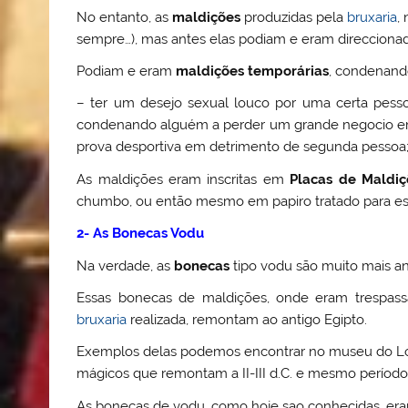
No entanto, as
maldições
produzidas pela
bruxaria
,
sempre…), mas antes elas podiam e eram direccionada
Podiam e eram
maldições temporárias
, condenand
– ter um desejo sexual louco por uma certa pess
condenando alguém a perder um grande negocio e
prova desportiva em detrimento de segunda pessoa;
As maldições eram inscritas em
Placas de Maldiç
chumbo, ou então mesmo em papiro tratado para es
2- As Bonecas Vodu
Na verdade, as
bonecas
tipo vodu são muito mais a
Essas bonecas de maldições, onde eram trespassa
bruxaria
realizada, remontam ao antigo Egipto.
Exemplos delas podemos encontrar no museu do Louv
mágicos que remontam a II-III d.C. e mesmo períodos
As bonecas de vodu, como hoje sao conhecidas, e