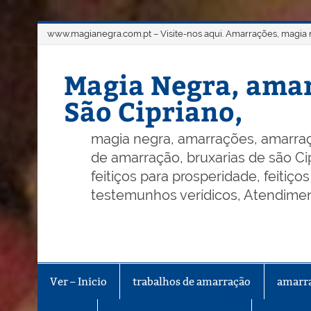
Skip
www.magianegra.com.pt – Visite-nos aqui. Amarrações, magia ne
to
content
Magia Negra, amar
São Cipriano,
magia negra, amarrações, amarraç
de amarração, bruxarias de são Cip
feitiços para prosperidade, feitiç
testemunhos verídicos, Atendiment
Ver – Inicio
trabalhos de amarração
amarr