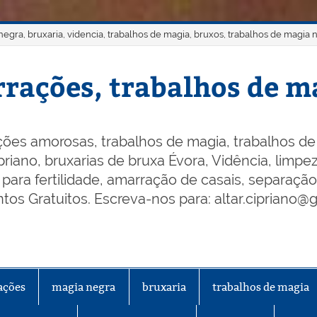
gra, bruxaria, videncia, trabalhos de magia, bruxos, trabalhos de magia 
rações, trabalhos de ma
ões amorosas, trabalhos de magia, trabalhos de 
riano, bruxarias de bruxa Évora, Vidência, limpeza
os para fertilidade, amarração de casais, separaçã
os Gratuitos. Escreva-nos para: altar.cipriano@
ações
magia negra
bruxaria
trabalhos de magia