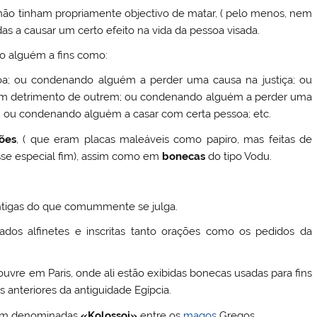
 não tinham propriamente objectivo de matar, ( pelo menos, nem
s a causar um certo efeito na vida da pessoa visada.
o alguém a fins como:
oa; ou condenando alguém a perder uma causa na justiça; ou
m detrimento de outrem; ou condenando alguém a perder uma
 ou condenando alguém a casar com certa pessoa; etc.
ões
, ( que eram placas maleáveis como papiro, mas feitas de
se especial fim), assim como em
bonecas
do tipo Vodu.
ntigas do que comummente se julga.
dos alfinetes e inscritas tanto orações como os pedidos da
re em Paris, onde ali estão exibidas bonecas usadas para fins
 anteriores da antiguidade Egípcia.
ram denominadas
«Kolossoi»
entre os
magos
Gregos.