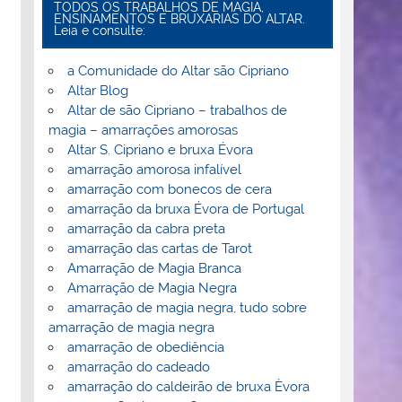
TODOS OS TRABALHOS DE MAGIA,
ENSINAMENTOS E BRUXARIAS DO ALTAR.
Leia e consulte:
a Comunidade do Altar são Cipriano
Altar Blog
Altar de são Cipriano – trabalhos de
magia – amarrações amorosas
Altar S. Cipriano e bruxa Évora
amarração amorosa infalível
amarração com bonecos de cera
amarração da bruxa Évora de Portugal
amarração da cabra preta
amarração das cartas de Tarot
Amarração de Magia Branca
Amarração de Magia Negra
amarração de magia negra, tudo sobre
amarração de magia negra
amarração de obediência
amarração do cadeado
amarração do caldeirão de bruxa Èvora