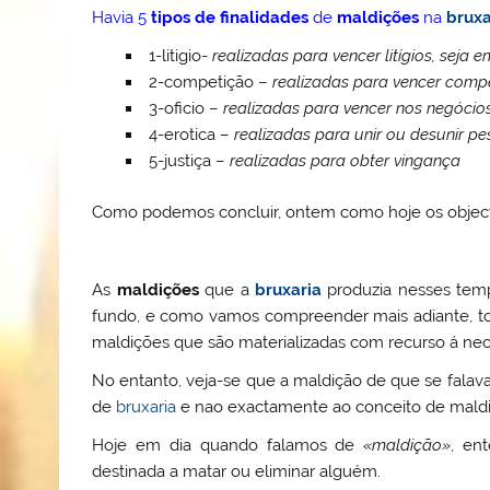
Havia 5
tipos de finalidades
de
maldições
na
bruxa
1-litigio-
realizadas para vencer litígios, seja e
2-competição –
realizadas para vencer compe
3-oficio –
realizadas para vencer nos negócios,
4-erotica –
realizadas para unir ou desunir p
5-justiça –
realizadas para obter vingança
Como podemos concluir, ontem como hoje os objec
As
maldições
que a
bruxaria
produzia nesses temp
fundo, e como vamos compreender mais adiante, t
maldições que são materializadas com recurso á ne
No entanto, veja-se que a maldição de que se falav
de
bruxaria
e nao exactamente ao conceito de mal
Hoje em dia quando falamos de
«maldição»
, en
destinada a matar ou eliminar alguém.