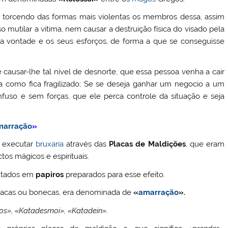
, torcendo das formas mais violentas os membros dessa, assim
 mutilar a vitima, nem causar a destruição física do visado pela
ua vontade e os seus esforços, de forma a que se conseguisse
ausar-lhe tal nível de desnorte, que essa pessoa venha a cair
 como fica fragilizado; Se se deseja ganhar um negocio a um
nfuso e sem forças, que ele perca controle da situação e seja
marração
»
e executar
bruxaria
através das
Placas de Maldições
, que eram
tos mágicos e espirituais.
utados em
papiros
preparados para esse efeito.
placas ou bonecas, era denominada de
«
amarração
».
s», «Katadesmoi», «Katadein»
.