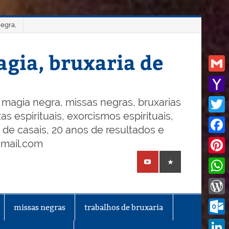
negra,
gia, bruxaria de
Gmail
Yaho
magia negra, missas negras, bruxarias
s espirituais, exorcismos espirituais,
Mail
Twitt
o de casais, 20 anos de resultados e
Face
gmail.com
Pinte
What
Word
missas negras
trabalhos de bruxaria
Outl