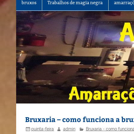
bruxos
Trabalhos de magia negra
amarraçõ
Bruxaria – como funciona a bru
quinta-feira
admin
Bruxaria - como funciona