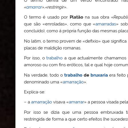
O termo deriva de um verbo encontrado nas 
«
amarrar
»,«restringir»
.
O termo é usado por
Platão
na sua obra
«Republ
que são «enroladas», como que «
amarradas
» sob
concluído), como á própria função das mesmas placas
No latim, o termo provem de «defixio» que signific
placas de maldição romanas.
Por isso, o
trabalho
a que actualmente chamamos
amoroso ou com fins eróticos, tal e qual hoje com
Na verdade, todo o
trabalho
de
bruxaria
era feito
denominado uma «
amarração
».
Explica-se:
– a
amarração
visava «
amarrar
» a pessoa visada pel
Por isso se dizia que uma pessoa embruxada t
restringida de forma a que certo efeitos lhe sucede