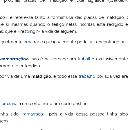
próprias placas de maldição e que significa
«prender»,
ica»
, e refere-se tanto á formafisica das placas de maldição, (
re si mesmas quando o feitiço nelas inscritas esta redigido e
, que é «restringir» a vida de alguém.
a igualmente
amarrar
e que igualmente pode ser encontrado nas
«
amarração
»
, nao é na verdade um
trabalho
exclusivamente
ummente é entendido.
 por via de uma
maldição
, e todo esse
trabalho
por sua vez era
a
bruxaria
a um certo fim, a um certo destino.
inha sido «
amarrada
», pois a vida dessa pessoa tinha sido
ssem.