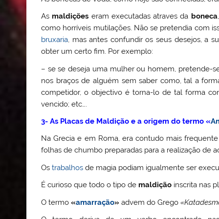
As
maldições
eram executadas atraves da
boneca
como horríveis mutilações. Não se pretendia com isso
bruxaria
, mas antes confundir os seus desejos, a s
obter um certo fim. Por exemplo:
– se se deseja uma mulher ou homem, pretende-se c
nos braços de alguém sem saber como, tal a forma
competidor, o objectivo é torna-lo de tal forma co
vencido; etc….
3- As Placas de Maldição e a origem do termo «
A
Na Grecia e em Roma, era contudo mais frequent
folhas de chumbo preparadas para a realização de ac
Os
trabalhos
de magia podiam igualmente ser exec
É curioso que todo o tipo de
maldição
inscrita nas 
O termo
«
amarração
»
advem do Grego
«Katadesmo