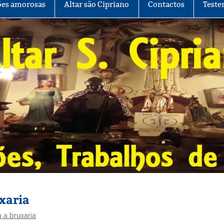
es amorosas
Altar são Cipriano
Contactos
Teste
xaria
 a bruxaria