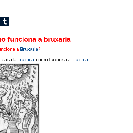
Li
T
n
u
k
m
o funciona a bruxaria
e
bl
unciona a
Bruxaria
?
dI
r
rituais de
bruxaria
, como funciona a
bruxaria
.
n