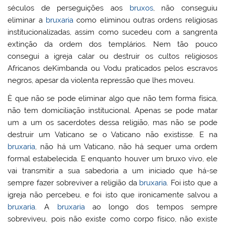
séculos de perseguições aos
bruxos
, não conseguiu
eliminar a
bruxaria
como eliminou outras ordens religiosas
institucionalizadas, assim como sucedeu com a sangrenta
extinção da ordem dos templários. Nem tão pouco
consegui a igreja calar ou destruir os cultos religiosos
Africanos deKimbanda ou Vodu praticados pelos escravos
negros, apesar da violenta repressão que lhes moveu.
È que não se pode eliminar algo que não tem forma física,
não tem domiciliação institucional. Apenas se pode matar
um a um os sacerdotes dessa religião, mas não se pode
destruir um Vaticano se o Vaticano não existisse. E na
bruxaria
, não há um Vaticano, não há sequer uma ordem
formal estabelecida. E enquanto houver um bruxo vivo, ele
vai transmitir a sua sabedoria a um iniciado que há-se
sempre fazer sobreviver a religião da
bruxaria
. Foi isto que a
igreja não percebeu, e foi isto que ironicamente salvou a
bruxaria
. A
bruxaria
ao longo dos tempos sempre
sobreviveu, pois não existe como corpo físico, não existe