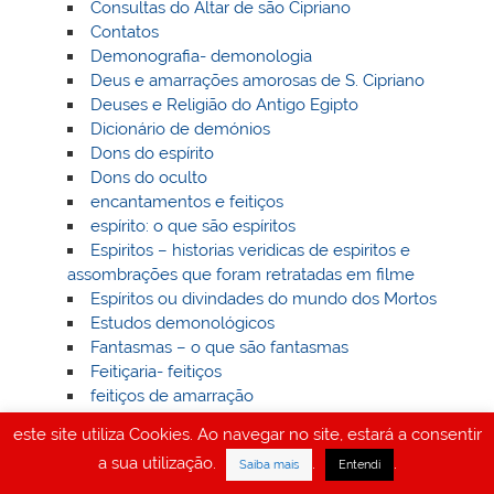
Consultas do Altar de são Cipriano
Contatos
Demonografia- demonologia
Deus e amarrações amorosas de S. Cipriano
Deuses e Religião do Antigo Egipto
Dicionário de demónios
Dons do espírito
Dons do oculto
encantamentos e feitiços
espírito: o que são espíritos
Espiritos – historias veridicas de espiritos e
assombrações que foram retratadas em filme
Espíritos ou divindades do mundo dos Mortos
Estudos demonológicos
Fantasmas – o que são fantasmas
Feitiçaria- feitiços
feitiços de amarração
Feitiços de amarraçao da Taça de Prata e do sal
este site utiliza Cookies. Ao navegar no site, estará a consentir
do Mar Morto
a sua utilização.
.
.
Saiba mais
Entendi
Feitiços de amarração do carneiro negro
feitiços de amor – feitiço de amor