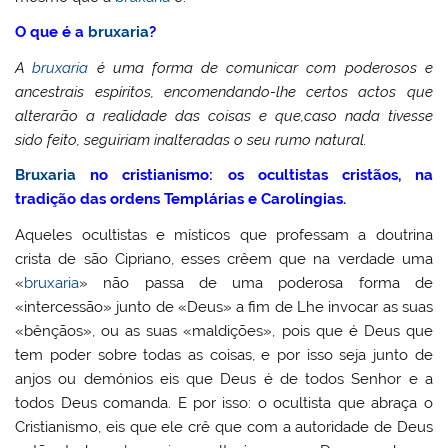
O que é a
bruxaria
?
A
bruxaria
é uma forma de comunicar com poderosos e
ancestrais espíritos,
encomendando-lhe certos actos que
alterarão a realidade das coisas e que,
caso nada tivesse
sido feito, seguiriam inalteradas o seu rumo natural.
Bruxaria
no cristianismo: os ocultistas cristãos, na
tradição das ordens Templárias e Carolíngias.
Aqueles ocultistas e místicos que professam a doutrina
crista de são Cipriano, esses crêem que na verdade uma
«
bruxaria
» não passa de uma poderosa forma de
«intercessão» junto de «Deus» a fim de Lhe invocar as suas
«bênçãos», ou as suas «maldições», pois que é Deus que
tem poder sobre todas as coisas, e por isso seja junto de
anjos ou demónios eis que Deus é de todos Senhor e a
todos Deus comanda. E por isso: o ocultista que abraça o
Cristianismo, eis que ele crê que com a autoridade de Deus