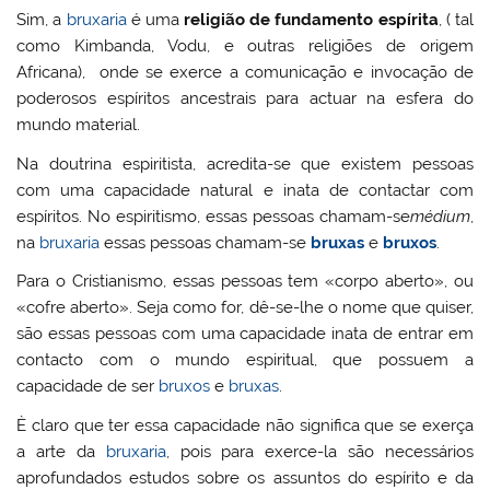
Sim, a
bruxaria
é uma
religião
de fundamento espírita
, ( tal
como Kimbanda, Vodu, e outras religiões de origem
Africana), onde se exerce a comunicação e invocação de
poderosos espíritos ancestrais para actuar na esfera do
mundo material.
Na doutrina espiritista, acredita-se que existem pessoas
com uma capacidade natural e inata de contactar com
espíritos. No espiritismo, essas pessoas chamam-se
médium
,
na
bruxaria
essas pessoas chamam-se
bruxas
e
bruxos
.
Para o Cristianismo, essas pessoas tem «corpo aberto», ou
«cofre aberto». Seja como for, dê-se-lhe o nome que quiser,
são essas pessoas com uma capacidade inata de entrar em
contacto com o mundo espiritual, que possuem a
capacidade de ser
bruxos
e
bruxas
.
È claro que ter essa capacidade não significa que se exerça
a arte da
bruxaria
, pois para exerce-la são necessários
aprofundados estudos sobre os assuntos do espírito e da