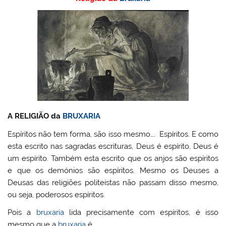
l
o
er
e
e
s
Pr
o
e
bl
o
b
st
A
e
k.
dI
r
M
o
p
ss
c
n
ai
o
p
o
l
k
m
A RELIGIÃO da
BRUXARIA
Espíritos não tem forma, são isso mesmo…. Espíritos. E como
esta escrito nas sagradas escrituras, Deus é espírito, Deus é
um espírito. Também esta escrito que os anjos são espíritos
e que os demónios são espíritos. Mesmo os Deuses a
Deusas das religiões politeístas não passam disso mesmo,
ou seja, poderosos espíritos.
Pois a
bruxaria
lida precisamente com espíritos, é isso
mesmo que a
bruxaria
é.