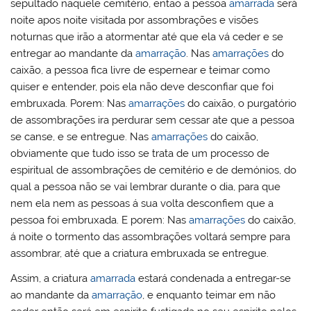
sepultado naquele cemitério, então a pessoa
amarrada
será
noite apos noite visitada por assombrações e visões
noturnas que irão a atormentar até que ela vá ceder e se
entregar ao mandante da
amarração
. Nas
amarrações
do
caixão, a pessoa fica livre de espernear e teimar como
quiser e entender, pois ela não deve desconfiar que foi
embruxada. Porem: Nas
amarrações
do caixão, o purgatório
de assombrações ira perdurar sem cessar ate que a pessoa
se canse, e se entregue. Nas
amarrações
do caixão,
obviamente que tudo isso se trata de um processo de
espiritual de assombrações de cemitério e de demónios, do
qual a pessoa não se vai lembrar durante o dia, para que
nem ela nem as pessoas á sua volta desconfiem que a
pessoa foi embruxada. E porem: Nas
amarrações
do caixão,
á noite o tormento das assombrações voltará sempre para
assombrar, até que a criatura embruxada se entregue.
Assim, a criatura
amarrada
estará condenada a entregar-se
ao mandante da
amarração
, e enquanto teimar em não