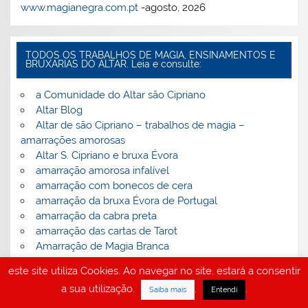
www.magianegra.com.pt
-agosto, 2026
TODOS OS TRABALHOS DE MAGIA, ENSINAMENTOS E
BRUXARIAS DO ALTAR. Leia e consulte:
a Comunidade do Altar são Cipriano
Altar Blog
Altar de são Cipriano – trabalhos de magia –
amarrações amorosas
Altar S. Cipriano e bruxa Évora
amarração amorosa infalível
amarração com bonecos de cera
amarração da bruxa Évora de Portugal
amarração da cabra preta
amarração das cartas de Tarot
Amarração de Magia Branca
Amarração de Magia Negra
este site utiliza Cookies. Ao navegar no site, estará a consentir
amarração de magia negra, tudo sobre amarração de
a sua utilização.
.
.
Saiba mais
Entendi
magia negra
amarração de obediência