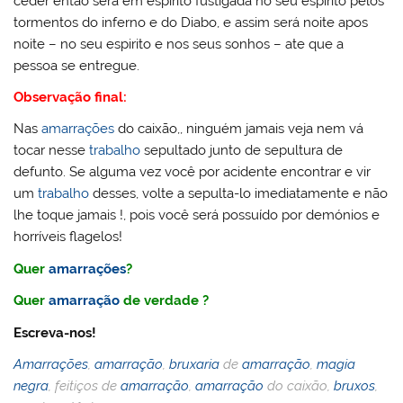
ceder então será em espirito fustigada no seu espirito pelos
tormentos do inferno e do Diabo, e assim será noite apos
noite – no seu espirito e nos seus sonhos – ate que a
pessoa se entregue.
Observação final:
Nas
amarrações
do caixão,, ninguém jamais veja nem vá
tocar nesse
trabalho
sepultado junto de sepultura de
defunto. Se alguma vez você por acidente encontrar e vir
um
trabalho
desses, volte a sepulta-lo imediatamente e não
lhe toque jamais !, pois você será possuído por demónios e
horríveis flagelos!
Quer
amarrações
?
Quer
amarração
de verdade ?
Escreva-nos!
Amarrações
,
amarração
,
bruxaria
de
amarração
,
magia
negra
, feitiços de
amarração
,
amarração
do caixão,
bruxos
,