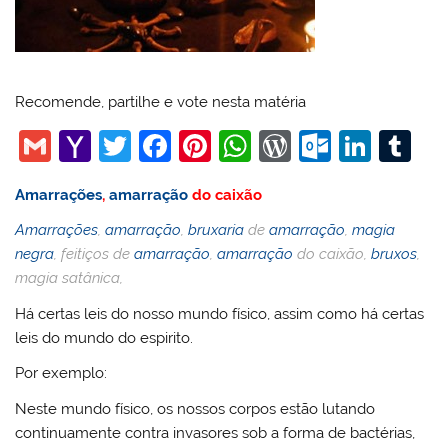
Recomende, partilhe e vote nesta matéria
G
Y
T
F
Pi
W
W
O
Li
T
m
a
w
a
nt
h
or
ut
n
u
Amarrações
,
amarração
do caixão
ai
h
itt
c
er
at
d
lo
k
m
Amarrações
,
amarração
,
bruxaria
de
amarração
,
magia
l
o
er
e
e
s
Pr
o
e
bl
negra
, feitiços de
amarração
,
amarração
do caixão,
bruxos
,
o
b
st
A
e
k.
dI
r
magia satânica,
M
o
p
ss
c
n
Há certas leis do nosso mundo físico, assim como há certas
ai
o
p
o
leis do mundo do espirito.
l
k
m
Por exemplo:
Neste mundo físico, os nossos corpos estão lutando
continuamente contra invasores sob a forma de bactérias,