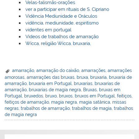
Velas-talismãs-orações
ver a participar em rituais de S. Cipriano
Vidência Mediunidade e Oráculos
vidência, mediunidade, espiritismo
videntes em portugal
Videos de trabalhos de amarração
Wicca, religião Wicca, bruxaria,
amarração
,
amarração do caixão
,
amarrações
,
amarrações
amorosas
,
amarrações das bruxas
,
bruxa
,
bruxaria
,
bruxaria de
amarração
,
bruxaria em Portugal
,
bruxarias
,
bruxarias de
amarração
,
bruxarias de magia negra
,
Bruxas
,
bruxas em
Portugal
,
bruxedos
,
bruxo
,
bruxos
,
bruxos em Portugal
,
feitiços
,
feitiços de amarração
,
magia negra
,
magia satânica
,
missas
negras
,
trabalhos de amarração
,
trabalhos de magia
,
trabalhos
de magia negra