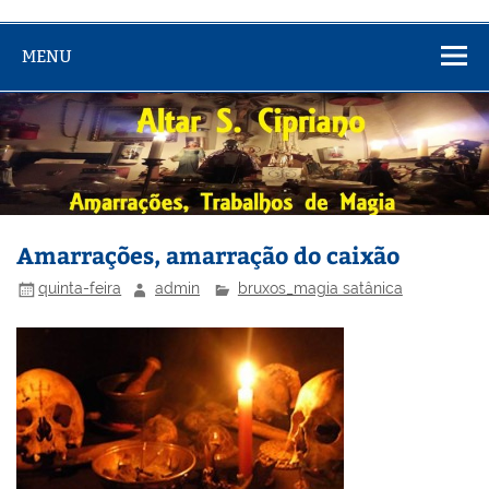
MENU
Amarrações, amarração do caixão
quinta-feira
admin
bruxos_magia satânica