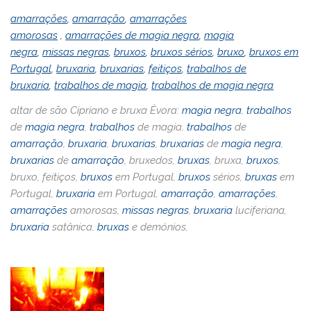
amarrações
,
amarração
,
amarrações
amorosas
,
amarrações de magia negra
,
magia
negra
,
missas negras
,
bruxos
,
bruxos sérios
,
bruxo
,
bruxos em
Portugal
,
bruxaria
,
bruxarias
,
feitiços
,
trabalhos de
bruxaria
,
trabalhos de magia
,
trabalhos de magia negra
altar de são Cipriano e bruxa Èvora:
magia negra
,
trabalhos
de
magia negra
,
trabalhos
de magia,
trabalhos
de
amarração
,
bruxaria
,
bruxarias
,
bruxarias
de
magia negra
,
bruxarias
de
amarração
, bruxedos,
bruxas
, bruxa,
bruxos
,
bruxo, feitiços,
bruxos
em Portugal,
bruxos
sérios,
bruxas
em
Portugal,
bruxaria
em Portugal,
amarração
,
amarrações
,
amarrações
amorosas,
missas negras
,
bruxaria
luciferiana,
bruxaria
satânica,
bruxas
e demónios,