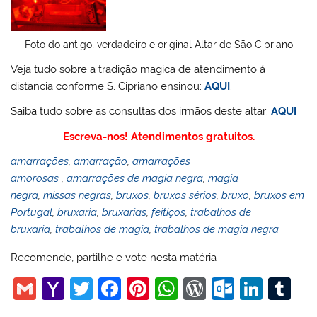
Foto do antigo, verdadeiro e original Altar de São Cipriano
Veja tudo sobre a tradição magica de atendimento á
distancia conforme S. Cipriano ensinou:
AQUI
.
Saiba tudo sobre as consultas dos irmãos deste altar:
AQUI
Escreva-nos! Atendimentos gratuitos.
amarrações
,
amarração
,
amarrações
amorosas
,
amarrações de magia negra
,
magia
negra
,
missas negras
,
bruxos
,
bruxos sérios
,
bruxo
,
bruxos em
Portugal
,
bruxaria
,
bruxarias
,
feitiços
,
trabalhos de
bruxaria
,
trabalhos de magia
,
trabalhos de magia negra
Recomende, partilhe e vote nesta matéria
G
Y
T
F
Pi
W
W
O
Li
T
m
a
w
a
nt
h
or
ut
n
u