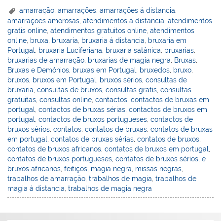
ai
h
itt
c
er
at
d
lo
k
m
amarração
,
amarrações
,
amarrações á distancia
,
amarrações amorosas
,
atendimentos á distancia
,
atendimentos
l
o
er
e
e
s
Pr
o
e
bl
gratis online
,
atendimentos gratuitos online
,
atendimentos
o
b
st
A
e
k.
dI
r
online
,
bruxa
,
bruxaria
,
bruxaria á distancia
,
bruxaria em
Portugal
,
bruxaria Luciferiana
,
bruxaria satânica
,
bruxarias
,
M
o
p
ss
c
n
bruxarias de amarração
,
bruxarias de magia negra
,
Bruxas
,
ai
o
p
o
Bruxas e Demónios
,
bruxas em Portugal
,
bruxedos
,
bruxo
,
bruxos
,
bruxos em Portugal
,
bruxos sérios
,
consultas de
l
k
m
bruxaria
,
consultas de bruxos
,
consultas gratis
,
consultas
gratuitas
,
consultas online
,
contactos
,
contactos de bruxas em
portugal
,
contactos de bruxas sérias
,
contactos de bruxos em
portugal
,
contactos de bruxos portugueses
,
contactos de
bruxos sérios
,
contatos
,
contatos de bruxas
,
contatos de bruxas
em portugal
,
contatos de bruxas sérias
,
contatos de bruxos
,
contatos de bruxos africanos
,
contatos de bruxos em portugal
,
contatos de bruxos portugueses
,
contatos de bruxos sérios
,
e
bruxos africanos
,
feitiços
,
magia negra
,
missas negras
,
trabalhos de amarração
,
trabalhos de magia
,
trabalhos de
magia á distancia
,
trabalhos de magia negra