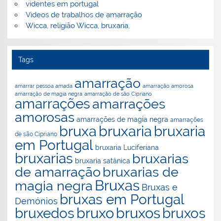
videntes em portugal
Videos de trabalhos de amarração
Wicca, religião Wicca, bruxaria,
Tags
amarração
amarração amorosa
amarrar pessoa amada
amarração de magia negra
amarração de são Cipriano
amarrações
amarrações
amorosas
amarrações de magia negra
amarrações
bruxaria
bruxa
bruxaria
de são Cipriano
em Portugal
bruxaria Luciferiana
bruxarias
bruxarias
bruxaria satânica
de amarração
bruxarias de
Bruxas
magia negra
Bruxas e
bruxas em Portugal
Demónios
bruxo
bruxos
bruxedos
bruxos