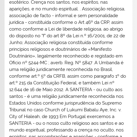
esotérico. Crença nos santos, nos espíritos, nas
aparições, e no mundo espiritual. . Associação religiosa,
associação de facto - informal e sem personalidade
jurídica - constituída conforme o Art 46º da CRP, assim
como conforme a Lei de liberdade religiosa, ao abrigo
do disposto no "f" do art 8º da Lei n.º 16/2001, de 22 de
Junho; Associação religiosa constituída conforme
princípios religiosos e doutrinários de «Manifesto
Doutrinário», legalmente reconhecido e registado em
Oficio nº 5244-MC ; averb. Reg. Nº 5847 .A Umbanda é
uma religião juridicamente reconhecida no Brasil,
conforme art.º 5º da CRFB, assim como paragrafo 1º do
art.º 215 da Constituição Federal, e também Lei nº
12.644 de 16 de Maio 2012. A SANTERIA - ou culto aos
santos - é uma religião juridicamente reconhecida nos
Estados Unidos conforme jurisprudência do Supremo
Tribunal no caso Church of Lukumi Babalu Aye, Inc. v.
City of Hialeah, de 1993 Em Portugal exercemos a
SANTERIA - ou o nosso culto religioso aos santos e ao
mundo espiritual, professando a crença no oculto, nos
espíritos, nas assombrações e aparições - conforme a