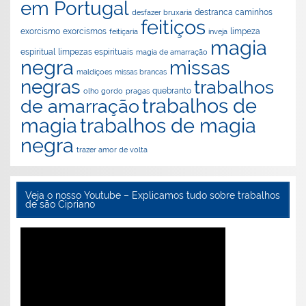
em Portugal
destranca caminhos
desfazer bruxaria
feitiços
exorcismos
exorcismo
feitiçaria
inveja
limpeza
magia
espiritual
limpezas espirituais
magia de amarração
negra
missas
maldiçoes
missas brancas
negras
trabalhos
olho gordo
pragas
quebranto
trabalhos de
de amarração
magia
trabalhos de magia
negra
trazer amor de volta
Veja o nosso Youtube – Explicamos tudo sobre trabalhos
de são Cipriano