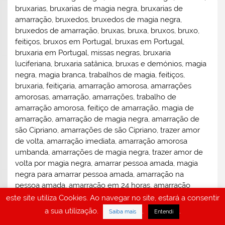
bruxarias, bruxarias de magia negra, bruxarias de
amarração, bruxedos, bruxedos de magia negra,
bruxedos de amarração, bruxas, bruxa, bruxos, bruxo,
feitiços, bruxos em Portugal, bruxas em Portugal,
bruxaria em Portugal, missas negras, bruxaria
luciferiana, bruxaria satânica, bruxas e demónios, magia
negra, magia branca, trabalhos de magia, feitiços,
bruxaria, feitiçaria, amarração amorosa, amarrações
amorosas, amarração, amarrações, trabalho de
amarração amorosa, feitiço de amarração, magia de
amarração, amarração de magia negra, amarração de
são Cipriano, amarrações de são Cipriano, trazer amor
de volta, amarração imediata, amarração amorosa
umbanda, amarrações de magia negra, trazer amor de
volta por magia negra, amarrar pessoa amada, magia
negra para amarrar pessoa amada, amarração na
pessoa amada, amarração em 24 horas, amarração
garantida, amarração infalível, amarração definitiva,
este site utiliza Cookies. Ao navegar no site, estará a consentir
amarração amorosa santeria, amarração amorosa orixás,
a sua utilização.
.
.
Saiba mais
Entendi
amarrar marido, amarrar mulher, amarrar homem,