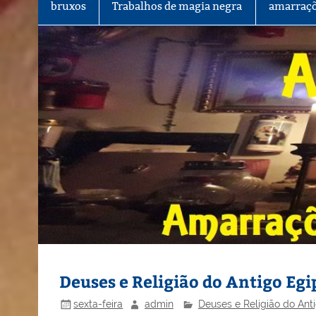
bruxos
Trabalhos de magia negra
amarraçõ
Deuses e Religião do Antigo Egi
sexta-feira
admin
Deuses e Religião do Ant