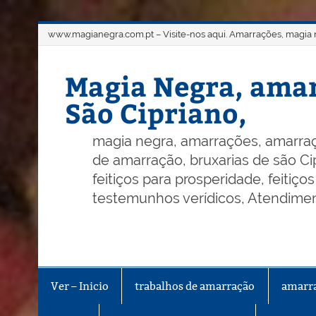
Skip
www.magianegra.com.pt – Visite-nos aqui. Amarrações, magia ne
to
content
Magia Negra, amar
São Cipriano,
magia negra, amarrações, amarraç
de amarração, bruxarias de são Cip
feitiços para prosperidade, feitiç
testemunhos verídicos, Atendiment
Ver – Inicio
trabalhos de amarração
amarr