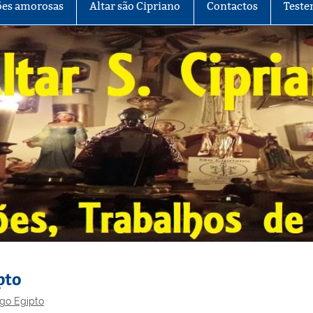
es amorosas
Altar são Cipriano
Contactos
Teste
pto
igo Egipto