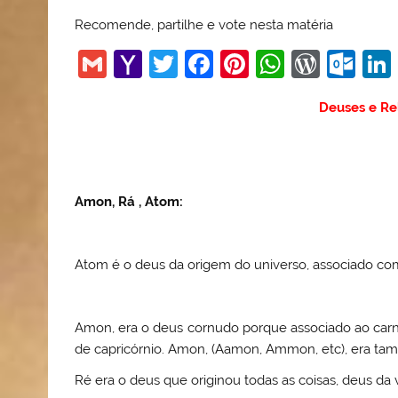
Recomende, partilhe e vote nesta matéria
G
Y
T
F
Pi
W
W
O
m
a
w
a
nt
h
or
ut
Deuses e Re
ai
h
itt
c
er
at
d
lo
l
o
er
e
e
s
Pr
o
o
b
st
A
e
k.
M
o
p
ss
c
Amon
, Rá , Atom:
ai
o
p
o
l
k
m
Atom é o deus da origem do universo, associado co
Amon, era o deus cornudo porque associado ao carnei
de capricórnio. Amon, (Aamon, Ammon, etc), era t
Ré era o deus que originou todas as coisas, deus da v