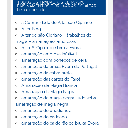
TODOS OS TRABALHOS DE MAGIA,
ENSINAMENTOS E BRUXARIAS DO ALTAR.
Leia e consulte:
a Comunidade do Altar são Cipriano
Altar Blog
Altar de são Cipriano – trabalhos de
magia – amarrações amorosas
Altar S. Cipriano e bruxa Évora
amarração amorosa infalível
amarração com bonecos de cera
amarração da bruxa Évora de Portugal
amarração da cabra preta
amarração das cartas de Tarot
Amarração de Magia Branca
Amarração de Magia Negra
amarração de magia negra, tudo sobre
amarração de magia negra
amarração de obediência
amarração do cadeado
amarração do caldeirão de bruxa Èvora