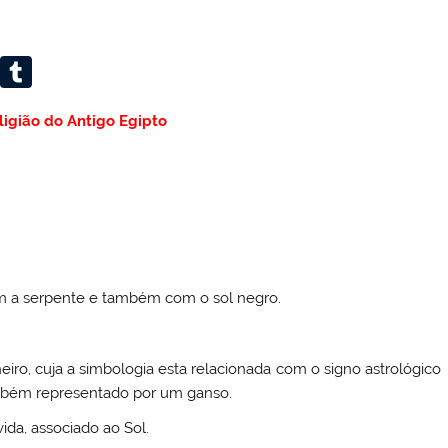
Li
T
n
u
ligião do Antigo Egipto
k
m
e
bl
dI
r
n
m a serpente e também com o sol negro.
ro, cuja a simbologia esta relacionada com o signo astrológico
ambém representado por um ganso.
ida, associado ao Sol.