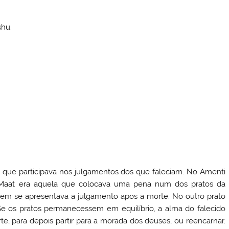
hu.
a que participava nos julgamentos dos que faleciam. No Amenti
s), Maat era aquela que colocava uma pena num dos pratos da
uem se apresentava a julgamento apos a morte. No outro prato
 Se os pratos permanecessem em equilíbrio, a alma do falecido
rte, para depois partir para a morada dos deuses, ou reencarnar.