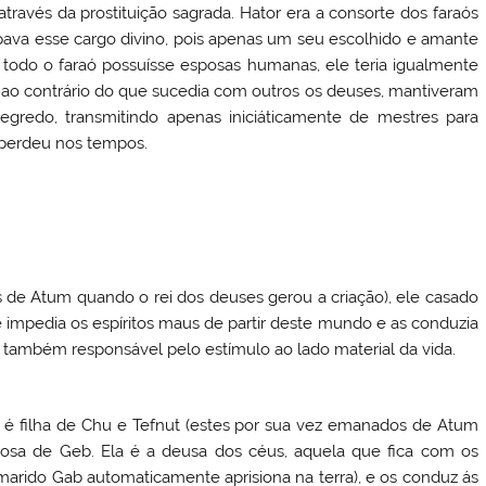
ravés da prostituição sagrada. Hator era a consorte dos faraós
pava esse cargo divino, pois apenas um seu escolhido e amante
a todo o faraó possuísse esposas humanas, ele teria igualmente
 ao contrário do que sucedia com outros os deuses, mantiveram
redo, transmitindo apenas iniciáticamente de mestres para
e perdeu nos tempos.
s de Atum quando o rei dos deuses gerou a criação), ele casado
e impedia os espíritos maus de partir deste mundo e as conduzia
ra também responsável pelo estímulo ao lado material da vida.
 é filha de Chu e Tefnut (estes por sua vez emanados de Atum
posa de Geb. Ela é a deusa dos céus, aquela que fica com os
marido Gab automaticamente aprisiona na terra), e os conduz ás