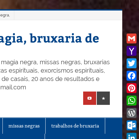
negra,
gia, bruxaria de
Gmail
Yaho
magia negra, missas negras, bruxarias
s espirituais, exorcismos espirituais,
Mail
Twitt
o de casais, 20 anos de resultados e
Face
gmail.com
Pinte
What
Word
missas negras
trabalhos de bruxaria
Outl