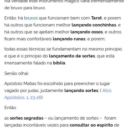
Na verdade este instrumento mágico varia tremendamente
de bruxo para bruxo.
Então: há
bruxos
que funcionam bem com
Tarot
, e porem
há outros que funcionam melhor
lançando conchinhas
, e
há outros que se ajeitam melhor
lançando ossos
, e outros
ficam mais confortáveis
lançando runas
, e porem:
todas essas técnicas se fundamentam no mesmo principio,
e que é o principio do
lançamento de sortes
, que está
imensamente falado na
bíblia
.
Senão olhai:
Apóstolo Matias foi escolhido para preencher o lugar
vagado por judas, justamente
lançando sortes
; (
Atos
Apóstolos, 1, 23-26
)
Então:
as
sortes sagradas
– ou lançamento de sortes – foram
lançadas incontáveis vezes para
consultar ao espírito
de