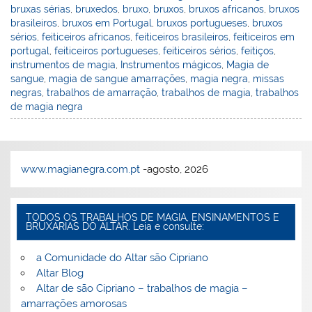
M
o
p
ss
c
n
bruxas sérias
,
bruxedos
,
bruxo
,
bruxos
,
bruxos africanos
,
bruxos
ai
o
p
o
brasileiros
,
bruxos em Portugal
,
bruxos portugueses
,
bruxos
sérios
,
feiticeiros africanos
,
feiticeiros brasileiros
,
feiticeiros em
l
k
m
portugal
,
feiticeiros portugueses
,
feiticeiros sérios
,
feitiços
,
instrumentos de magia
,
Instrumentos mágicos
,
Magia de
sangue
,
magia de sangue amarrações
,
magia negra
,
missas
negras
,
trabalhos de amarração
,
trabalhos de magia
,
trabalhos
de magia negra
www.magianegra.com.pt
-agosto, 2026
TODOS OS TRABALHOS DE MAGIA, ENSINAMENTOS E
BRUXARIAS DO ALTAR. Leia e consulte:
a Comunidade do Altar são Cipriano
Altar Blog
Altar de são Cipriano – trabalhos de magia –
amarrações amorosas