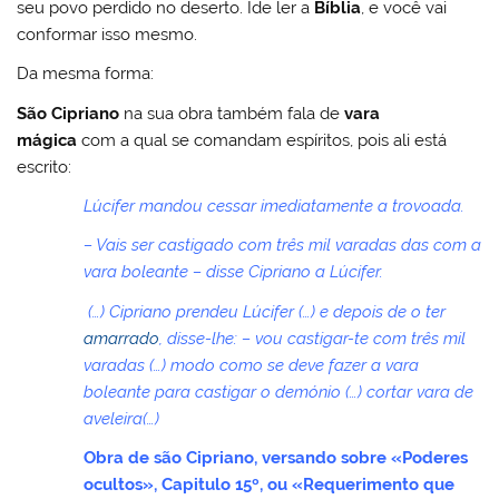
seu povo perdido no deserto. Ide ler a
Bíblia
, e você vai
conformar isso mesmo.
Da mesma forma:
São Cipriano
na sua obra também fala de
vara
mágica
com a qual se comandam espíritos, pois ali está
escrito:
Lúcifer mandou cessar imediatamente a trovoada.
– Vais ser castigado com três mil varadas das com a
vara boleante – disse Cipriano a Lúcifer.
(…) Cipriano prendeu Lúcifer (…) e depois de o ter
amarrado
, disse-lhe: – vou castigar-te com três mil
varadas (…) modo como se deve fazer a vara
boleante para castigar o demónio (…) cortar vara de
aveleira(…)
Obra de são Cipriano, versando sobre «Poderes
ocultos», Capitulo 15º, ou «Requerimento que