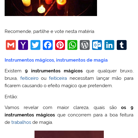
Recomende, partilhe e vote nesta matéria
G
Y
T
F
Pi
W
W
O
Li
T
m
a
w
a
nt
h
or
ut
n
u
Instrumentos mágicos, instrumentos de magia
ai
h
itt
c
er
at
d
lo
k
m
Existem
9 instrumentos mágicos
que qualquer bruxo,
l
o
er
e
e
s
Pr
o
e
bl
bruxa,
feiticeiro
ou
feiticeira
necessitam lançar mão para
o
b
st
A
e
k.
dI
r
ficarem causando o efeito magico que pretendem.
M
o
p
ss
c
n
Então:
ai
o
p
o
Vamos revelar com maior clareza, quais são
os 9
l
k
m
instrumentos mágicos
que concorrem para a boa feitura
de
trabalhos
de magia.