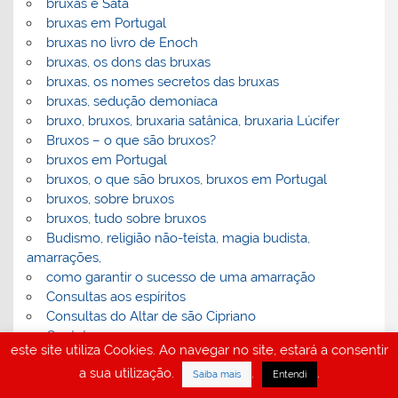
bruxas e Satã
bruxas em Portugal
bruxas no livro de Enoch
bruxas, os dons das bruxas
bruxas, os nomes secretos das bruxas
bruxas, sedução demoníaca
bruxo, bruxos, bruxaria satânica, bruxaria Lúcifer
Bruxos – o que são bruxos?
bruxos em Portugal
bruxos, o que são bruxos, bruxos em Portugal
bruxos, sobre bruxos
bruxos, tudo sobre bruxos
Budismo, religião não-teísta, magia budista,
amarrações,
como garantir o sucesso de uma amarração
Consultas aos espíritos
Consultas do Altar de são Cipriano
Contatos
este site utiliza Cookies. Ao navegar no site, estará a consentir
Demonografia- demonologia
a sua utilização.
.
.
Deus e amarrações amorosas de S. Cipriano
Saiba mais
Entendi
Deuses e Religião do Antigo Egipto