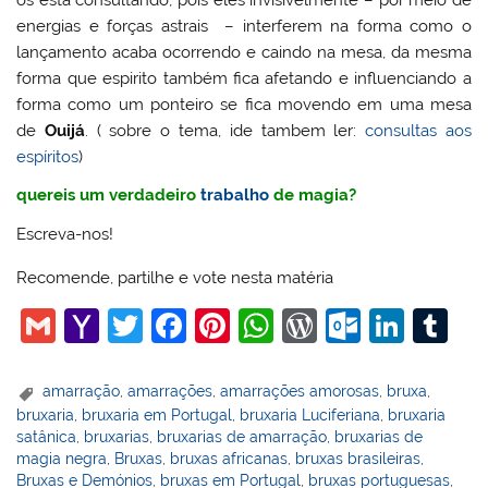
energias e forças astrais – interferem na forma como o
lançamento acaba ocorrendo e caindo na mesa, da mesma
forma que espirito também fica afetando e influenciando a
forma como um ponteiro se fica movendo em uma mesa
de
Ouijá
. ( sobre o tema, ide tambem ler:
consultas aos
espíritos
)
quereis um verdadeiro
trabalho
de magia?
Escreva-nos!
Recomende, partilhe e vote nesta matéria
G
Y
T
F
Pi
W
W
O
Li
T
m
a
w
a
nt
h
or
ut
n
u
ai
h
itt
c
er
at
d
lo
k
m
amarração
,
amarrações
,
amarrações amorosas
,
bruxa
,
bruxaria
,
bruxaria em Portugal
,
bruxaria Luciferiana
,
bruxaria
l
o
er
e
e
s
Pr
o
e
bl
satânica
,
bruxarias
,
bruxarias de amarração
,
bruxarias de
o
b
st
A
e
k.
dI
r
magia negra
,
Bruxas
,
bruxas africanas
,
bruxas brasileiras
,
Bruxas e Demónios
,
bruxas em Portugal
,
bruxas portuguesas
,