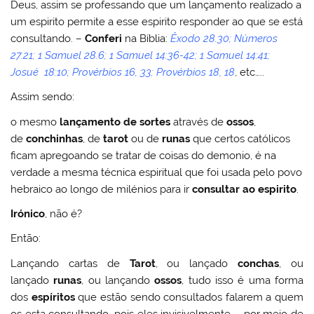
Deus, assim se professando que um lançamento realizado a
um espirito permite a esse espirito responder ao que se está
consultando. –
Conferi
na Bíblia:
Êxodo 28.30; Números
27.21; 1 Samuel 28.6; 1 Samuel 14:36-42; 1 Samuel 14:41;
Josué 18:10; Provérbios 16, 33; Provérbios 18, 18
, etc…..
Assim sendo:
o mesmo
lançamento de sortes
através de
ossos
,
de
conchinhas
, de
tarot
ou de
runas
que certos católicos
ficam apregoando se tratar de coisas do demonio, é na
verdade a mesma técnica espiritual que foi usada pelo povo
hebraico ao longo de milénios para ir
consultar ao espirito
.
Irónico
, não é?
Então:
Lançando cartas de
Tarot
, ou lançado
conchas
, ou
lançado
runas
, ou lançando
ossos
, tudo isso é uma forma
dos
espíritos
que estão sendo consultados falarem a quem
os esta consultando, pois eles invisivelmente – por meio de