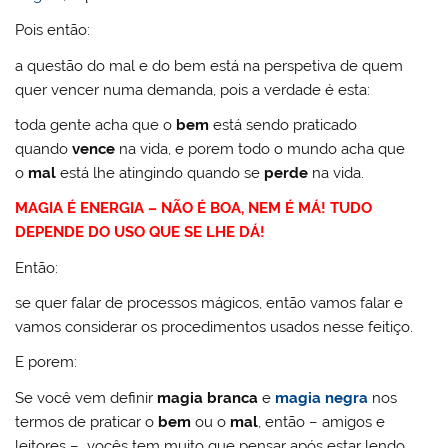
Pois então:
a questão do mal e do bem está na perspetiva de quem
quer vencer numa demanda, pois a verdade é esta:
toda gente acha que o
bem
está sendo praticado
quando
vence
na vida, e porem todo o mundo acha que
o
mal
está lhe atingindo quando se
perde
na vida.
MAGIA É ENERGIA – NÃO É BOA, NEM É MÁ! TUDO
DEPENDE DO USO QUE SE LHE DÁ!
Então:
se quer falar de processos mágicos, então vamos falar e
vamos considerar os procedimentos usados nesse feitiço.
E porem:
Se você vem definir
magia branca
e
magia negra
nos
termos de praticar o
bem
ou o
mal
, então – amigos e
leitores – vocês tem muito que pensar após estar lendo