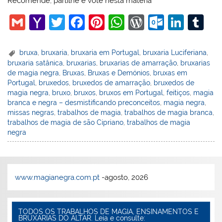
Recomende, partilhe e vote nesta matéria
G
Y
T
F
Pi
W
W
O
Li
T
m
a
w
a
nt
h
or
ut
n
u
ai
h
itt
c
er
at
d
lo
k
m
bruxa
,
bruxaria
,
bruxaria em Portugal
,
bruxaria Luciferiana
,
bruxaria satânica
,
bruxarias
,
bruxarias de amarração
,
bruxarias
l
o
er
e
e
s
Pr
o
e
bl
de magia negra
,
Bruxas
,
Bruxas e Demónios
,
bruxas em
o
b
st
A
e
k.
dI
r
Portugal
,
bruxedos
,
bruxedos de amarração
,
bruxedos de
magia negra
,
bruxo
,
bruxos
,
bruxos em Portugal
,
feitiços
,
magia
M
o
p
ss
c
n
branca e negra – desmistificando preconceitos
,
magia negra
,
ai
o
p
o
missas negras
,
trabalhos de magia
,
trabalhos de magia branca
,
trabalhos de magia de são Cipriano
,
trabalhos de magia
l
k
m
negra
www.magianegra.com.pt
-agosto, 2026
TODOS OS TRABALHOS DE MAGIA, ENSINAMENTOS E
BRUXARIAS DO ALTAR. Leia e consulte: