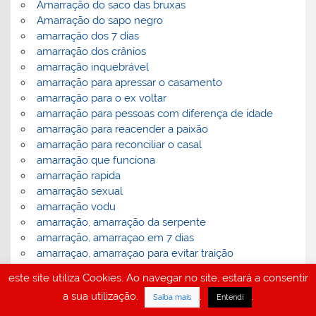
Amarração do saco das bruxas
Amarração do sapo negro
amarração dos 7 dias
amarração dos crânios
amarração inquebrável
amarração para apressar o casamento
amarração para o ex voltar
amarração para pessoas com diferença de idade
amarração para reacender a paixão
amarração para reconciliar o casal
amarração que funciona
amarração rapida
amarração sexual
amarração vodu
amarração, amarração da serpente
amarração, amarraçao em 7 dias
amarraçao, amarraçao para evitar traição
amarração, amarrações com pó Vodu
este site utiliza Cookies. Ao navegar no site, estará a consentir
amarração, amarrações do fruto proibido
a sua utilização.
.
.
Saiba mais
Entendi
amarração, amarrações para fazer homem entregar-
se