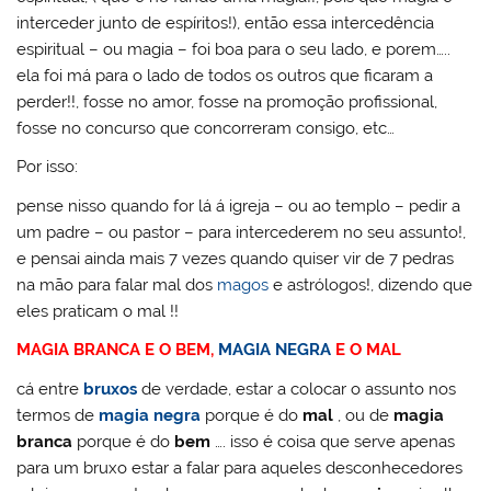
interceder junto de espíritos!), então essa intercedência
espiritual – ou magia – foi boa para o seu lado, e porem…..
ela foi má para o lado de todos os outros que ficaram a
perder!!, fosse no amor, fosse na promoção profissional,
fosse no concurso que concorreram consigo, etc…
Por isso:
pense nisso quando for lá á igreja – ou ao templo – pedir a
um padre – ou pastor – para intercederem no seu assunto!,
e pensai ainda mais 7 vezes quando quiser vir de 7 pedras
na mão para falar mal dos
magos
e astrólogos!, dizendo que
eles praticam o mal !!
MAGIA BRANCA E O BEM,
MAGIA NEGRA
E O MAL
cá entre
bruxos
de verdade, estar a colocar o assunto nos
termos de
magia negra
porque é do
mal
, ou de
magia
branca
porque é do
bem
…. isso é coisa que serve apenas
para um bruxo estar a falar para aqueles desconhecedores