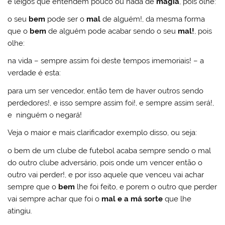
e leigos que entendem pouco ou nada de
magia
, pois olhe:
o seu
bem
pode ser o
mal
de alguém!, da mesma forma
que o
bem
de alguém pode acabar sendo o seu
mal!
, pois
olhe:
na vida – sempre assim foi deste tempos imemoriais! – a
verdade é esta:
para um ser vencedor, então tem de haver outros sendo
perdedores!, e isso sempre assim foi!, e sempre assim será!,
e ninguém o negará!
Veja o maior e mais clarificador exemplo disso, ou seja:
o bem de um clube de futebol acaba sempre sendo o mal
do outro clube adversário, pois onde um vencer então o
outro vai perder!, e por isso aquele que venceu vai achar
sempre que o
bem
lhe foi feito, e porem o outro que perder
vai sempre achar que foi o
mal e a má sorte
que lhe
atingiu.