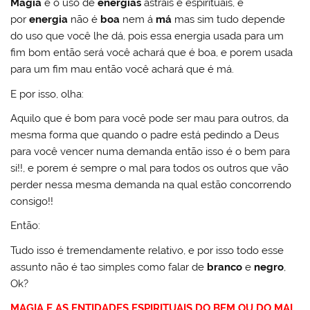
Magia
é o uso de
energias
astrais e espirituais, e
por
energia
não é
boa
nem á
má
mas sim tudo depende
do uso que você lhe dá, pois essa energia usada para um
fim bom então será você achará que é boa, e porem usada
para um fim mau então você achará que é má.
E por isso, olha:
Aquilo que é bom para você pode ser mau para outros, da
mesma forma que quando o padre está pedindo a Deus
para você vencer numa demanda então isso é o bem para
si!!, e porem é sempre o mal para todos os outros que vão
perder nessa mesma demanda na qual estão concorrendo
consigo!!
Então:
Tudo isso é tremendamente relativo, e por isso todo esse
assunto não é tao simples como falar de
branco
e
negro
,
Ok?
MAGIA E AS ENTIDADES ESPIRITUAIS DO BEM OU DO MAL