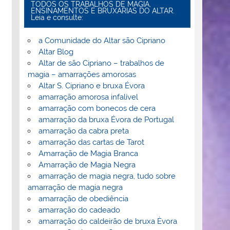
TODOS OS TRABALHOS DE MAGIA,
ENSINAMENTOS E BRUXARIAS DO ALTAR.
Leia e consulte:
a Comunidade do Altar são Cipriano
Altar Blog
Altar de são Cipriano – trabalhos de
magia – amarrações amorosas
Altar S. Cipriano e bruxa Évora
amarração amorosa infalível
amarração com bonecos de cera
amarração da bruxa Évora de Portugal
amarração da cabra preta
amarração das cartas de Tarot
Amarração de Magia Branca
Amarração de Magia Negra
amarração de magia negra, tudo sobre
amarração de magia negra
amarração de obediência
amarração do cadeado
amarração do caldeirão de bruxa Èvora