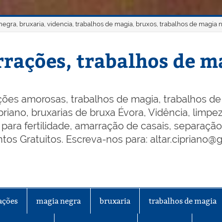
gra, bruxaria, videncia, trabalhos de magia, bruxos, trabalhos de magia 
rações, trabalhos de ma
ões amorosas, trabalhos de magia, trabalhos de 
riano, bruxarias de bruxa Évora, Vidência, limpeza
os para fertilidade, amarração de casais, separaçã
os Gratuitos. Escreva-nos para: altar.cipriano@
ações
magia negra
bruxaria
trabalhos de magia