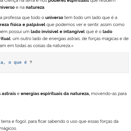
a crença na terra e nos
poderes espirituais
que residem
niverso
e na
natureza
.
a professa que todo o
universo
tem todo um lado que é a
reza física e palpável
que podemos ver e sentir, assim como
bém possui um
lado invisível e intangível
que é o
lado
ritual
, um outro lado de energias astrais, de forças mágicas e de
tam em todas as coisas da natureza.»
ia, o que é
 ?
 astrais
e
energias espirituais da natureza,
movendo-as para
terra e fogo), para ficar sabendo o uso que essas forças da
 mágicos.