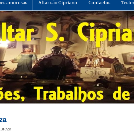
es amorosas
Altar são Cipriano
Contactos
Teste
za
tureza