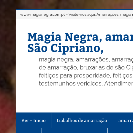
Skip
www.magianegra.com.pt – Visite-nos aqui. Amarrações, magia ne
to
content
Magia Negra, amar
São Cipriano,
magia negra, amarrações, amarraç
de amarração, bruxarias de são Cip
feitiços para prosperidade, feitiç
testemunhos verídicos, Atendiment
Ver – Inicio
trabalhos de amarração
amarr