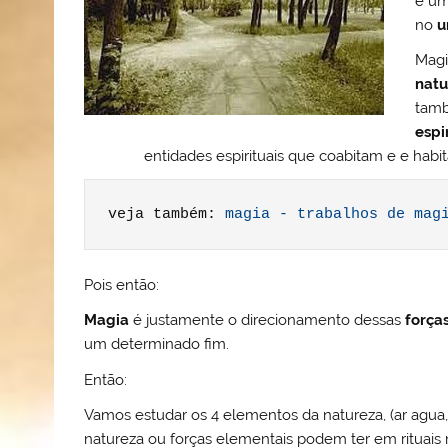
é um
ai
o
p
o
no
u
l
k
m
Magi
natu
tam
espi
entidades espirituais que coabitam e e habi
veja também: 
magia - trabalhos de mag
Pois então:
Magia
é justamente o direcionamento dessas
forças
um determinado fim.
Então:
Vamos estudar os 4 elementos da natureza, (ar agua, 
natureza ou forças elementais podem ter em rituais