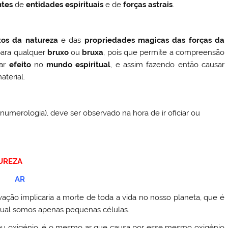
ntes
de
entidades espirituais
e de
forças astrais
.
os da natureza
e das
propriedades magicas das forças da
para qualquer
bruxo
ou
bruxa
, pois que permite a compreensão
iar
efeito
no
mundo espiritual
, e assim fazendo então causar
terial.
umerologia), deve ser observado na hora de ir oficiar ou
UREZA
AR
ivação implicaria a morte de toda a vida no nosso planeta, que é
ual somos apenas pequenas células.
eu oxigénio, é o mesmo ar que causa por esse mesmo oxigénio