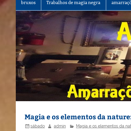
bruxos
Trabalhos de magia negra
amarraçõ
Magia e os elementos da nature
sábado
admin
Magia e os elementos da na