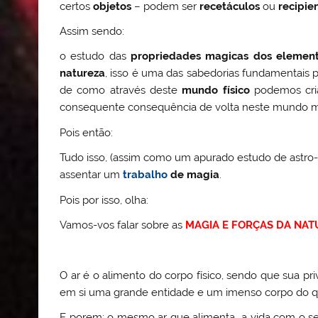
certos
objetos
– podem ser
recetáculos
ou
recipie
Assim sendo:
o estudo das
propriedades magicas dos element
natureza
, isso é uma das sabedorias fundamentais 
de como através deste
mundo físico
podemos cr
consequente consequência de volta neste mundo ma
Pois então:
Tudo isso, (assim como um apurado estudo de astro-n
assentar um
trabalho
de magia
.
Pois por isso, olha:
Vamos-vos falar sobre as
MAGIA E FORÇAS DA NAT
O ar é o alimento do corpo físico, sendo que sua pr
em si uma grande entidade e um imenso corpo do q
E porem: o mesmo ar que alimenta a vida com o s