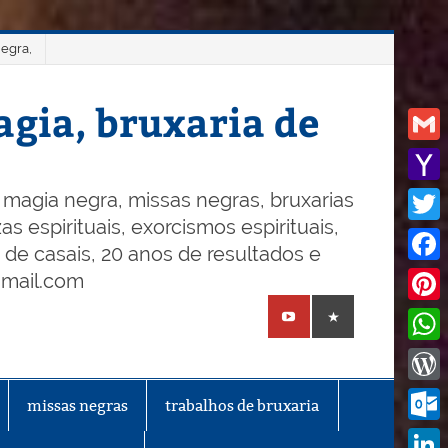
negra,
gia, bruxaria de
Gmail
Yaho
magia negra, missas negras, bruxarias
s espirituais, exorcismos espirituais,
Mail
Twitt
o de casais, 20 anos de resultados e
Face
gmail.com
Pinte
What
Word
missas negras
trabalhos de bruxaria
Outl