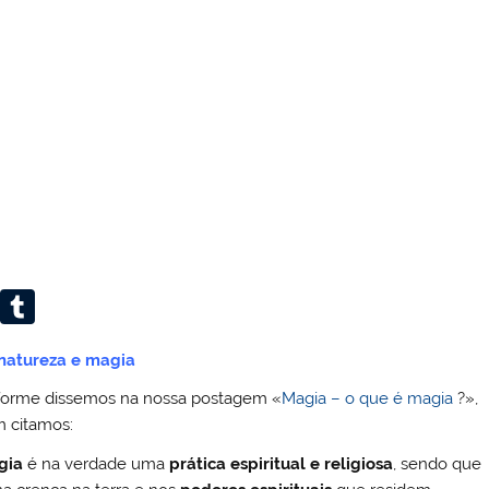
Li
T
n
u
 natureza e magia
k
m
orme dissemos na nossa postagem «
Magia – o que é magia
?»,
e
bl
m citamos:
dI
r
gia
é na verdade uma
prática espiritual e religiosa
, sendo que
n