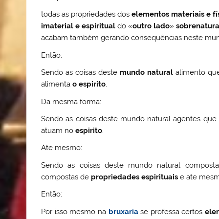
todas as propriedades dos
elementos materiais e fí
imaterial e espiritual
do «
outro lado
»
sobrenatura
acabam também gerando consequências neste mun
Então:
Sendo as coisas deste
mundo natural
alimento qu
alimenta
o espirito
.
Da mesma forma:
Sendo as coisas deste mundo natural agentes que
atuam no
espirito
.
Ate mesmo:
Sendo as coisas deste mundo natural compos
compostas de
propriedades espirituais
e ate mesmo
Então:
Por isso mesmo na
bruxaria
se professa certos
ele