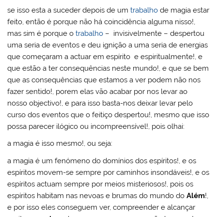
se isso esta a suceder depois de um
trabalho
de magia estar
feito, então é porque não há coincidência alguma nisso!,
mas sim é porque o
trabalho
– invisivelmente – despertou
uma seria de eventos e deu ignição a uma seria de energias
que começaram a actuar em espírito e espiritualmente!, e
que estão a ter consequências neste mundo!, e que se bem
que as consequências que estamos a ver podem não nos
fazer sentido!, porem elas vão acabar por nos levar ao
nosso objectivo!, e para isso basta-nos deixar levar pelo
curso dos eventos que o feitiço despertou!, mesmo que isso
possa parecer ilógico ou incompreensível!, pois olhai:
a magia é isso mesmo!, ou seja:
a magia é um fenómeno do domínios dos espíritos!, e os
espíritos movem-se sempre por caminhos insondáveis!, e os
espíritos actuam sempre por meios misteriosos!, pois os
espíritos habitam nas nevoas e brumas do mundo do
Além
!,
e por isso eles conseguem ver, compreender e alcançar