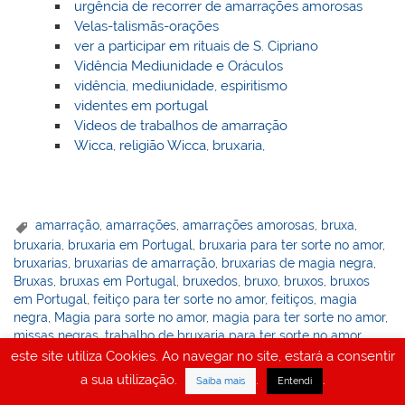
urgência de recorrer de amarrações amorosas
Velas-talismãs-orações
ver a participar em rituais de S. Cipriano
Vidência Mediunidade e Oráculos
vidência, mediunidade, espiritismo
videntes em portugal
Videos de trabalhos de amarração
Wicca, religião Wicca, bruxaria,
amarração
,
amarrações
,
amarrações amorosas
,
bruxa
,
bruxaria
,
bruxaria em Portugal
,
bruxaria para ter sorte no amor
,
bruxarias
,
bruxarias de amarração
,
bruxarias de magia negra
,
Bruxas
,
bruxas em Portugal
,
bruxedos
,
bruxo
,
bruxos
,
bruxos
em Portugal
,
feitiço para ter sorte no amor
,
feitiços
,
magia
negra
,
Magia para sorte no amor
,
magia para ter sorte no amor
,
missas negras
,
trabalho de bruxaria para ter sorte no amor
,
trabalho de magia para ter sorte no amor
,
trabalhos de
este site utiliza Cookies. Ao navegar no site, estará a consentir
amarração
,
trabalhos de magia
,
trabalhos de magia negra
a sua utilização.
.
.
Saiba mais
Entendi