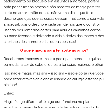
padecimento ou bloqueio em assuntos amorosos, porem
opta por cruzar os braços e não recorrer da magia para ter
sorte no amor, então depois não venha dizer que foi o
destino que quis que as coisas dessem mal como a sua vida
amorosa!, pois o destino é cada um de nós que o constrói!,
usando dos remédios certos para abrir os caminhos certos!,
ou nada fazendo e deixando a vida á deriva das marés e dos
caprichos dos humores das outras pessoas!
O que é magia para ter sorte no amor?
Recebemos imensos e-mails a pedir para perder 20 quilos,
ou mudar a cor do cabelo, ou para ter seios maiores, e olhai:
Isso não é magia, mas sim – isso sim – isso é coisa que você
pode fazer através da ciência! usando da cirurgia estética pu
plástica!
Então:
Magia é algo diferente!, é algo que funciona no plano
espiritual através de forças e entidades astrais, usando do