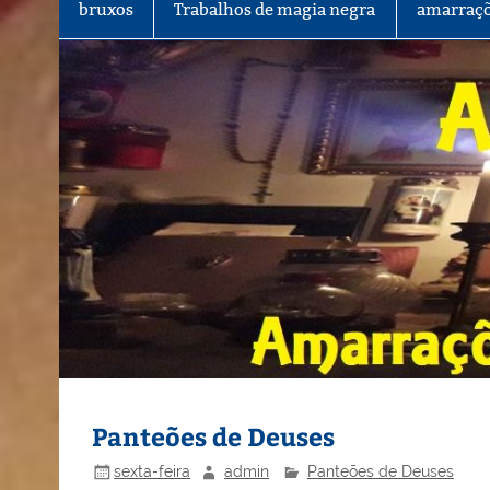
bruxos
Trabalhos de magia negra
amarraçõ
Panteões de Deuses
sexta-feira
admin
Panteões de Deuses