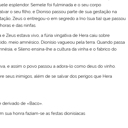
uele esplendor. Semele foi fulminada e o seu corpo
lvar o seu filho, e Dioniso passou parte de sua gestação na
ação, Zeus o entregou-o em segredo a Ino (sua tia) que passou
horas e das ninfas.
e Zeus estava vivo, a fúria vingativa de Hera caiu sobre
cido, meio amnésico, Dionísio vagueou pela terra. Quando passa
mnésia, e Sileno ensina-lhe a cultura da vinha e o fabrico do
 uva, e assim o povo passou a adora-lo como deus do vinho.
bre seus inimigos, além de se salvar dos perigos que Hera
e derivado de «Baco».
 sua honra faziam-se as festas dionisíacas