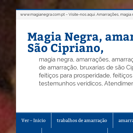
Skip
www.magianegra.com.pt – Visite-nos aqui. Amarrações, magia ne
to
content
Magia Negra, amar
São Cipriano,
magia negra, amarrações, amarraç
de amarração, bruxarias de são Cip
feitiços para prosperidade, feitiç
testemunhos verídicos, Atendiment
Ver – Inicio
trabalhos de amarração
amarr