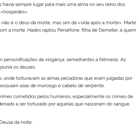
s havia sempre lugar para mais uma alma no seu reino dos
a «hospedes».
não é o deus da morte, mas sim da «vida após a morte». Marte
com a morte. Hades raptou Perséfone, filha de Demeter, a quem
m personificações da vingança, semelhantes a Nêmesis. As
 punia os deuses.
es, onde torturavam as almas pecadoras que eram julgadas por
possuíam asas de morcego e cabelo de serpente.
s crimes cometidos pelos humanos, especialmente os crimes de
enado a ser torturado por aquelas que nasceram do sangue,
 Deusa da noite.