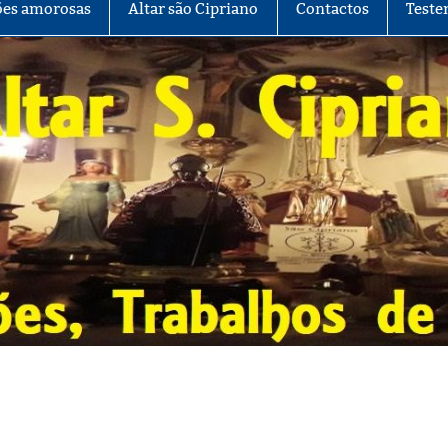
es amorosas
Altar são Cipriano
Contactos
Teste