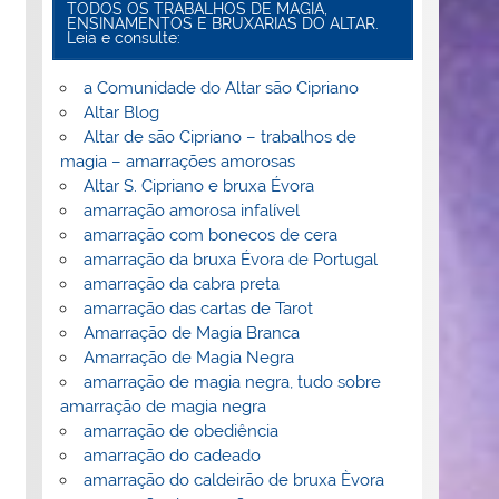
TODOS OS TRABALHOS DE MAGIA,
ENSINAMENTOS E BRUXARIAS DO ALTAR.
Leia e consulte:
a Comunidade do Altar são Cipriano
Altar Blog
Altar de são Cipriano – trabalhos de
magia – amarrações amorosas
Altar S. Cipriano e bruxa Évora
amarração amorosa infalível
amarração com bonecos de cera
amarração da bruxa Évora de Portugal
amarração da cabra preta
amarração das cartas de Tarot
Amarração de Magia Branca
Amarração de Magia Negra
amarração de magia negra, tudo sobre
amarração de magia negra
amarração de obediência
amarração do cadeado
amarração do caldeirão de bruxa Èvora