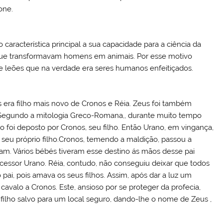
one.
característica principal a sua capacidade para a ciência da
nos que transformavam homens em animais. Por esse motivo
e leões que na verdade era seres humanos enfeitiçados.
era filho mais novo de Cronos e Réia. Zeus foi também
 Segundo a mitologia Greco-Romana,, durante muito tempo
 foi deposto por Cronos, seu filho. Então Urano, em vingança,
seu próprio filho.Cronos, temendo a maldição, passou a
ciam. Vários bébés tiveram esse destino ás mãos desse pai
essor Urano. Réia, contudo, não conseguiu deixar que todos
pai, pois amava os seus filhos. Assim, após dar a luz um
alo a Cronos. Este, ansioso por se proteger da profecia,
 filho salvo para um local seguro, dando-lhe o nome de Zeus ,