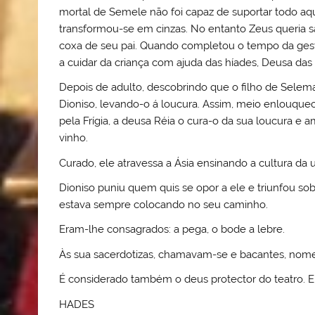
mortal de Semele não foi capaz de suportar todo aq
transformou-se em cinzas. No entanto Zeus queria sa
coxa de seu pai. Quando completou o tempo da gest
a cuidar da criança com ajuda das híades, Deusa das 
Depois de adulto, descobrindo que o filho de Selema 
Dioniso, levando-o á loucura. Assim, meio enlouque
pela Frígia, a deusa Réia o cura-o da sua loucura e a
vinho.
Curado, ele atravessa a Ásia ensinando a cultura da
Dioniso puniu quem quis se opor a ele e triunfou so
estava sempre colocando no seu caminho.
Eram-lhe consagrados: a pega, o bode a lebre.
Às sua sacerdotizas, chamavam-se e bacantes, nom
É considerado também o deus protector do teatro. Em
HADES