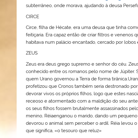
subterrâneo, onde morava, ajudando à deusa Persef
CIRCE
Circe, filha de Hécate, era uma deusa que tinha como 
feitiçaria. Era capaz então de criar filtros e vene
habitava num palácio encantado, cercado por lobos 
ZEUS
Zeus era deus grego supremo e senhor do céu. Zeus 
conhecido entre os romanos pelo nome de Júpiter.
quem Urano governou a Terra de forma tirânica.Urano
profetizou que Cronos também seria destronado por 
devorar vivos os próprios filhos, logo que estes nas
receoso e atormentado com a maldição do seu antec
os seus filhos fossem brutalmente assassinados pelo 
menino, Réiaenganou o marido, dando um pequeno cav
devorou o animal sem perceber o ardil. Réia levou o
que significa, «o tesouro que reluz»