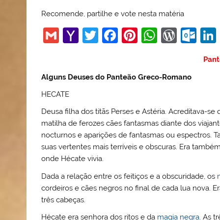
Recomende, partilhe e vote nesta matéria
G
Y
T
F
Pi
W
W
O
m
a
w
a
nt
h
or
ut
Pant
ai
h
itt
c
er
at
d
lo
Alguns
Deuses do Panteão Greco-Romano
l
o
er
e
e
s
Pr
o
o
b
st
A
e
k.
HECATE
M
o
p
ss
c
Deusa filha dos titãs Perses e Astéria. Acreditava-se
matilha de ferozes cães fantasmas diante dos viajan
ai
o
p
o
nocturnos e aparições de fantasmas ou espectros. 
l
k
m
suas vertentes mais terríveis e obscuras. Era também
onde Hécate vivia.
Dada a relação entre os feitiços e a obscuridade, os
cordeiros e cães negros no final de cada lua nova. 
três cabeças.
Hécate era senhora dos ritos e da
magia negra
. As 