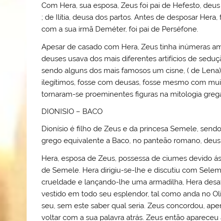
Com Hera, sua esposa, Zeus foi pai de Hefesto, deus
; de Ilítia, deusa dos partos. Antes de desposar Hera,
com a sua irmã Deméter, foi pai de Perséfone.
Apesar de casado com Hera, Zeus tinha inúmeras am
deuses usava dos mais diferentes artifícios de sedu
sendo alguns dos mais famosos um cisne, ( de Lena),
ilegítimos, fosse com deusas, fosse mesmo com muit
tornaram-se proeminentes figuras na mitologia gr
DIONISIO – BACO
Dionísio é filho de Zeus e da princesa Semele, send
grego equivalente a Baco, no panteão romano, deus d
Hera, esposa de Zeus, possessa de ciumes devido á
de Semele. Hera dirigiu-se-lhe e discutiu com Selem
crueldade e lançando-lhe uma armadilha, Hera desa
vestido em todo seu esplendor, tal como anda no O
seu, sem este saber qual seria. Zeus concordou, ape
voltar com a sua palavra atrás. Zeus então apareceu 