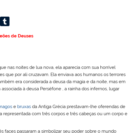
Li
T
n
u
eões de Deuses
k
m
e
bl
dI
r
n
 que nas noites de lua nova, ela aparecia com sua horrível
tes que por ali cruzavam. Ela enviava aos humanos os terrores
Também era considerada a deusa da magia e da noite, mas em
 associada à deusa Perséfone , a rainha dos infernos, lugar
magos
e
bruxas
da Antiga Grécia prestavam-lhe oferendas de
Era representada com três corpos e três cabeças ou um corpo e
três faces passaram a simbolizar seu poder sobre o mundo