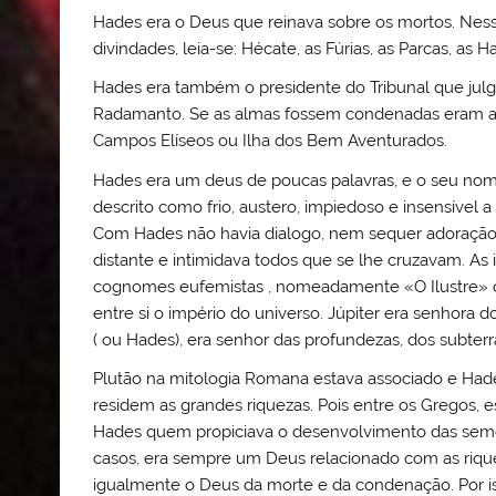
Hades era o Deus que reinava sobre os mortos. Nessa
divindades, leia-se: Hécate, as Fúrias, as Parcas, as 
Hades era também o presidente do Tribunal que julg
Radamanto. Se as almas fossem condenadas eram ati
Campos Elíseos ou Ilha dos Bem Aventurados.
Hades era um deus de poucas palavras, e o seu nome
descrito como frio, austero, impiedoso e insensível 
Com Hades não havia dialogo, nem sequer adoração
distante e intimidava todos que se lhe cruzavam. A
cognomes eufemistas , nomeadamente «O Ilustre» ou
entre si o império do universo. Júpiter era senhora 
( ou Hades), era senhor das profundezas, dos subterr
Plutão na mitologia Romana estava associado e Hades
residem as grandes riquezas. Pois entre os Gregos,
Hades quem propiciava o desenvolvimento das seme
casos, era sempre um Deus relacionado com as rique
igualmente o Deus da morte e da condenação. Por iss