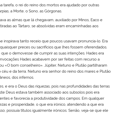
 tarefa, o rei do reino dos mortos era ajudado por outras
Harpias, a Morte, o Sono, as Górgonas.
ava as almas que lá chegavam, auxiliado por Minos, Eaco e
radas ao Tártaro, se absolvidas eram encaminhadas aos
 inspirava tanto receio que poucos usavam pronuncia-lo. Era
a quaisquer preces ou sacrifícios que lhes fossem oferendados.
 que o demovesse de cumprir as suas intenções. Hades era
s invocações Hades acabavem por ser feitas com recurso a
 «O bom conselheiro». Júpiter, Netuno e Plutão partilharam
do céu e da terra. Netuno era senhor do reino dos mares e Plutão
âneos, dos infernos.
, e era o Deus das riquezas, pois nas profundidades das terras
 este Deus estava também associado aos subsolos pois era
ntes e favorecia a produtividade dos campos. Em qualquer
zas e prosperidade, o que era irónico, atendendo a que era
o, possuía títulos igualmente irónicos. Senão, veja-se que ele