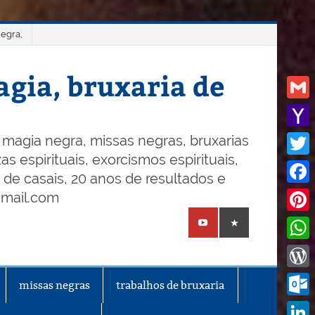
negra,
gia, bruxaria de
Gmail
Yaho
magia negra, missas negras, bruxarias
s espirituais, exorcismos espirituais,
Mail
Twitt
o de casais, 20 anos de resultados e
Face
gmail.com
Pinte
What
Word
missas negras
trabalhos de bruxaria
Outl