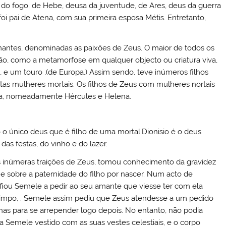
 do fogo; de Hebe, deusa da juventude, de Ares, deus da guerra
 foi pai de Atena, com sua primeira esposa Métis. Entretanto,
antes, denominadas as paixões de Zeus. O maior de todos os
ção, como a metamorfose em qualquer objecto ou criatura viva,
 e um touro ,(de Europa.) Assim sendo, teve inúmeros filhos
as mulheres mortais. Os filhos de Zeus com mulheres nortais
ega, nomeadamente Hércules e Helena.
o o único deus que é filho de uma mortal.Dionisio é o deus
as festas, do vinho e do lazer.
s inúmeras traições de Zeus, tomou conhecimento da gravidez
e sobre a paternidade do filho por nascer. Num acto de
fiou Semele a pedir ao seu amante que viesse ter com ela
limpo, . Semele assim pediu que Zeus atendesse a um pedido
nas para se arrepender logo depois. No entanto, não podia
a Semele vestido com as suas vestes celestiais, e o corpo