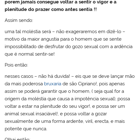
porem jamais consegue voltar a sentir o vigor e a
plenitude do prazer como antes sentia !!
Assim sendo:
uma tal moléstia será – não exageraremos em dizê-lo –
motivo da maior angustia para o homem que se sente
impossibilitado de desfrutar do gozo sexual com a ardência
que é normal sentir-se!
Pois então:
nesses casos – não há duvida! – eis que se deve lançar mão
da mais poderosa
bruxaria
de são Cipriano!, pois apenas
assim se poderá garantir que o homem, ( seja qual for a
origem da moléstia que causa a impotência sexual), possa
voltar a estar na plenitude do seu vigor!, e possa ser um
animal sexual insaciável!, e possa voltar a gozar
sexualmente de uma forma ardente, viril, erecta, e mais
potente que nunca.
Olhai então: