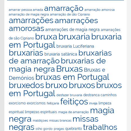
amarração
amarração amorosa
amarrar pessoa amada
amarração de magia negra
amarração de são Cipriano
amarrações
amarrações
amorosas
amarrações de magia negra
amarrações
bruxaria
bruxa
bruxaria
de são Cipriano
em Portugal
bruxaria Luciferiana
bruxarias
bruxarias
bruxaria satânica
de amarração
bruxarias de
Bruxas
magia negra
Bruxas e
bruxas em Portugal
Demónios
bruxo
bruxos
bruxedos
bruxos
em Portugal
destranca caminhos
desfazer bruxaria
feitiços
exorcismos
exorcismo
feitiçaria
inveja
limpeza
magia
espiritual
limpezas espirituais
magia de amarração
negra
missas
maldiçoes
missas brancas
negras
trabalhos
olho gordo
pragas
quebranto