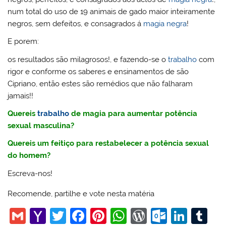
num total do uso de 19 animais de gado maior inteiramente
negros, sem defeitos, e consagrados á
magia negra
!
E porem:
os resultados são milagrosos!, e fazendo-se o
trabalho
com
rigor e conforme os saberes e ensinamentos de são
Cipriano, então estes são remédios que não falharam
jamais!!
Quereis
trabalho
de magia para aumentar potência
sexual masculina?
Quereis um feitiço para restabelecer a potência sexual
do homem?
Escreva-nos!
Recomende, partilhe e vote nesta matéria
G
Y
T
F
Pi
W
W
O
Li
T