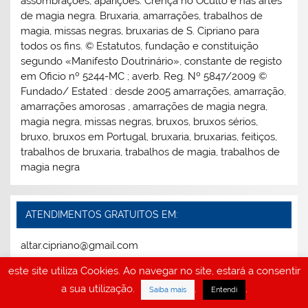
assombrações, aparições. Crença no Oculto e nas artes
de magia negra. Bruxaria, amarrações, trabalhos de
magia, missas negras, bruxarias de S. Cipriano para
todos os fins. © Estatutos, fundação e constituição
segundo «Manifesto Doutrinário», constante de registo
em Oficio nº 5244-MC ; averb. Reg. Nº 5847/2009 ©
Fundado/ Estated : desde 2005 amarrações, amarração,
amarrações amorosas , amarrações de magia negra,
magia negra, missas negras, bruxos, bruxos sérios,
bruxo, bruxos em Portugal, bruxaria, bruxarias, feitiços,
trabalhos de bruxaria, trabalhos de magia, trabalhos de
magia negra
ATENDIMENTOS GRATUITOS EM:
altar.cipriano@gmail.com
este site utiliza Cookies. Ao navegar no site, estará a consentir
a sua utilização.
.
.
Saiba mais
Entendi
Veja tudo sobre amarrações