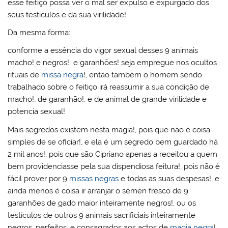
esse feitiço possa ver o mal ser expulso e expurgado dos
seus testículos e da sua virilidade!
Da mesma forma:
conforme a essência do vigor sexual desses 9 animais
macho! e negros! e garanhões! seja empregue nos ocultos
rituais de
missa negra
!, então também o homem sendo
trabalhado sobre o feitiço irá reassumir a sua condição de
macho!, de garanhão!, e de animal de grande virilidade e
potencia sexual!
Mais segredos existem nesta magia!, pois que não é coisa
simples de se oficiar!, e ela é um segredo bem guardado há
2 mil anos!, pois que são Cipriano apenas a receitou a quem
bem providenciasse pela sua dispendiosa feitura!, pois não é
fácil prover por 9
missas negras
e todas as suas despesas!, e
ainda menos é coisa ir arranjar o sémen fresco de 9
garanhões de gado maior inteiramente negros!, ou os
testículos de outros 9 animais sacrificiais inteiramente
negros, perfeitos, e consagrados aos actos de
magia negra
!,