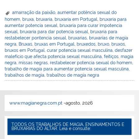
m
a
w
a
nt
h
or
ut
n
u
ai
h
itt
c
er
at
d
lo
k
m
amarração da paixão
,
aumentar potência sexual do
homem
,
bruxa
,
bruxaria
,
bruxaria em Portugal
,
bruxaria para
l
o
er
e
e
s
Pr
o
e
bl
aumentar potencia sexual
,
bruxaria para curar impotencia
o
b
st
A
e
k.
dI
r
sexual
,
bruxaria para dar potencia sexual
,
bruxaria para
restabelecer pontencia sexual
,
bruxarias
,
bruxarias de magia
M
o
p
ss
c
n
negra
,
Bruxas
,
bruxas em Portugal
,
bruxedos
,
bruxo
,
bruxos
,
ai
o
p
o
bruxos em Portugal
,
curar potencia sexual masculina
,
desfazer
malefício que afecta potencia sexual masculina
,
feitiços
,
magia
l
k
m
negra
,
missas negras
,
restabelecer potencia sexual do homem
,
trabalho de magia para aumentar potencia sexual masculina
,
trabalhos de magia
,
trabalhos de magia negra
www.magianegra.com.pt
-agosto, 2026
TODOS OS TRABALHOS DE MAGIA, ENSINAMENTOS E
BRUXARIAS DO ALTAR. Leia e consulte: