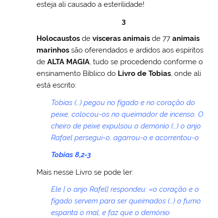
esteja ali causado a esterilidade!
3
Holocaustos
de
vísceras animais
de 77
animais
marinhos
são oferendados e ardidos aos espíritos
de
ALTA MAGIA
, tudo se procedendo conforme o
ensinamento Bíblico do
Livro de Tobias
, onde ali
está escrito:
Tobias (…) pegou no fígado e no coração do
peixe, colocou-os no queimador de incenso. O
cheiro de peixe expulsou o demónio (…) o anjo
Rafael persegui-o, agarrou-o e acorrentou-o
Tobias 8,2-3
Mais nesse Livro se pode ler:
Ele [ o anjo Rafel] respondeu: «o coração e o
fígado servem para ser queimados (…) o fumo
espanta o mal, e faz que o demónio