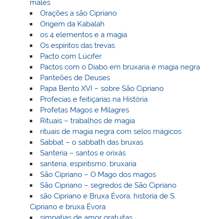
males
Orações a são Cipriano
Origem da Kabalah
os 4 elementos e a magia
Os espíritos das trevas
Pacto com Lúcifer
Pactos com o Diabo em bruxaria e magia negra
Panteões de Deuses
Papa Bento XVI – sobre São Cipriano
Profecias e feitiçarias na História
Profetas Magos e Milagres
Rituais – trabalhos de magia
rituais de magia negra com selos mágicos
Sabbat – o sabbath das bruxas
Santeria – santos e orixás
santeria, espiritismo, bruxaria
São Cipriano – O Mago dos magos
São Cipriano – segredos de São Cipriano
são Cipriano e Bruxa Évora, historia de S.
Cipriano e bruxa Évora
simpatias de amor gratuitas