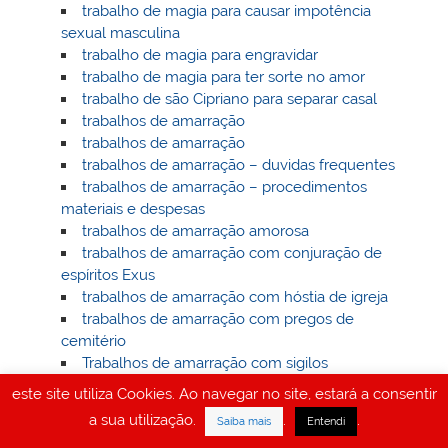
trabalho de magia para causar impotência
sexual masculina
trabalho de magia para engravidar
trabalho de magia para ter sorte no amor
trabalho de são Cipriano para separar casal
trabalhos de amarração
trabalhos de amarração
trabalhos de amarração – duvidas frequentes
trabalhos de amarração – procedimentos
materiais e despesas
trabalhos de amarração amorosa
trabalhos de amarração com conjuração de
espíritos Exus
trabalhos de amarração com hóstia de igreja
trabalhos de amarração com pregos de
cemitério
Trabalhos de amarração com sigilos
Trabalhos de amarração da Lua cheia
este site utiliza Cookies. Ao navegar no site, estará a consentir
Trabalhos de amarração da tábua de Ouijá
a sua utilização.
.
.
Saiba mais
Entendi
Trabalhos de amarração da vara de aveleira