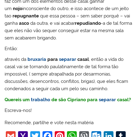
faz com um dos elementos desse casal ganhar
um
nojo
inconsciente do outro, e isso acontece de um jeito
tao
repugnante
que essa pessoa – sem saber porquê – vai
ganha
asco
da outra, e vai acabar
repudiando
-a de tal forma
que eles não vão sequer conseguir estar na mesma sala
sem acabarem brigando.
Então:
através da
bruxaria
para
separar
casal
, então a vida do
casal vai se tornando paulatinamente de tal forma tão
impossível, ( sempre atrapalhada por desarmonias,
discussões, desencontros, conflitos, brigas), que eles ficam
condenados a seguir cada um pelo seu caminho.
Quereis um
trabalho
de são Cipriano para
separar
casal?
Escreva-nos!
Recomende, partilhe e vote nesta matéria
G
Y
T
F
Pi
W
W
O
Li
T