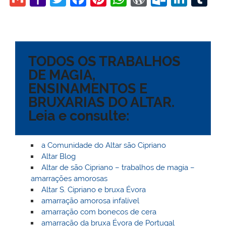
m
a
w
a
nt
h
or
ut
n
u
ai
h
itt
c
er
at
d
lo
k
m
l
o
er
e
e
s
Pr
o
e
bl
TODOS OS TRABALHOS
o
b
st
A
e
k.
dI
r
DE MAGIA,
M
o
p
ss
c
n
ENSINAMENTOS E
ai
o
p
o
BRUXARIAS DO ALTAR.
l
k
m
Leia e consulte:
a Comunidade do Altar são Cipriano
Altar Blog
Altar de são Cipriano – trabalhos de magia –
amarrações amorosas
Altar S. Cipriano e bruxa Évora
amarração amorosa infalível
amarração com bonecos de cera
amarração da bruxa Évora de Portugal