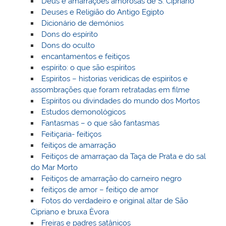
Deus e amarrações amorosas de S. Cipriano
Deuses e Religião do Antigo Egipto
Dicionário de demónios
Dons do espírito
Dons do oculto
encantamentos e feitiços
espírito: o que são espíritos
Espiritos – historias veridicas de espiritos e
assombrações que foram retratadas em filme
Espíritos ou divindades do mundo dos Mortos
Estudos demonológicos
Fantasmas – o que são fantasmas
Feitiçaria- feitiços
feitiços de amarração
Feitiços de amarraçao da Taça de Prata e do sal
do Mar Morto
Feitiços de amarração do carneiro negro
feitiços de amor – feitiço de amor
Fotos do verdadeiro e original altar de São
Cipriano e bruxa Èvora
Freiras e padres satânicos