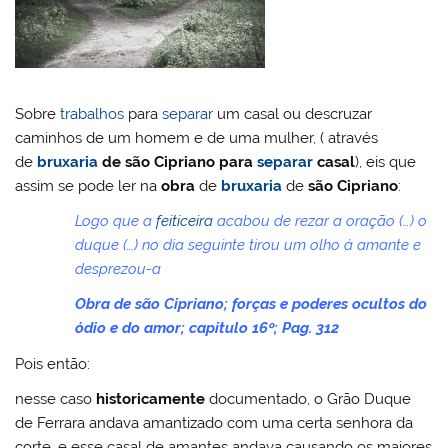
ai
o
p
o
l
k
m
Sobre
trabalhos
para
separar
um casal ou descruzar
caminhos de um homem e de uma mulher, ( através
de
bruxaria
de são Cipriano para
separar
casal
),
eis que
assim se pode ler na
obra
de
bruxaria
de
são Cipriano
:
Logo que a
feiticeira
acabou de rezar a oração (…) o
duque (…) no dia seguinte tirou um olho á amante e
desprezou-a
Obra de são Cipriano; forças e poderes ocultos do
ódio e do amor; capitulo 16º; Pag. 312
Pois então:
nesse caso
historicamente
documentado, o Grão Duque
de Ferrara andava amantizado com uma certa senhora da
corte, e esse casal de amantes andava causando os maiores