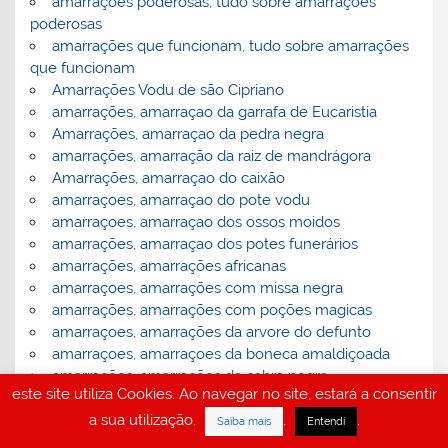
amarrações poderosas, tudo sobre amarrações
poderosas
amarrações que funcionam, tudo sobre amarrações
que funcionam
Amarrações Vodu de são Cipriano
amarrações, amarraçao da garrafa de Eucaristia
Amarrações, amarraçao da pedra negra
amarrações, amarração da raiz de mandrágora
Amarrações, amarraçao do caixão
amarraçoes, amarraçao do pote vodu
amarraçoes, amarraçao dos ossos moidos
amarrações, amarraçao dos potes funerários
amarrações, amarrações africanas
amarraçoes, amarrações com missa negra
amarrações, amarrações com poções magicas
amarraçoes, amarrações da arvore do defunto
amarraçoes, amarraçoes da boneca amaldiçoada
amarrações, amarrações da cabra negra
este site utiliza Cookies. Ao navegar no site, estará a consentir
amarrações, amarrações da porta oculta
a sua utilização.
.
.
amarrações, amarrações de fidelidade
Saiba mais
Entendi
Amarrações, amarrações de magia negra