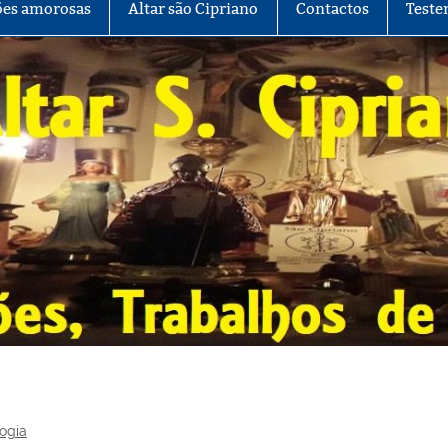
es amorosas
Altar são Cipriano
Contactos
Teste
ogia