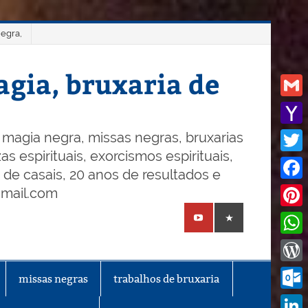
negra,
gia, bruxaria de
Gmail
Yaho
magia negra, missas negras, bruxarias
s espirituais, exorcismos espirituais,
Mail
Twitt
o de casais, 20 anos de resultados e
Face
gmail.com
Pinte
What
Word
missas negras
trabalhos de bruxaria
Outl