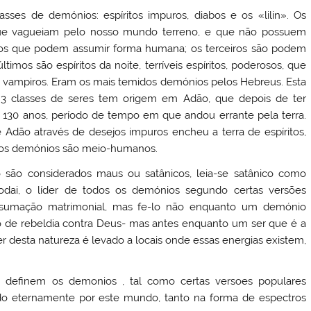
ses de demónios: espíritos impuros, diabos e os «lilin». Os
 que vagueiam pelo nosso mundo terreno, e que não possuem
icos que podem assumir forma humana; os terceiros são podem
imos são espíritos da noite, terríveis espíritos, poderosos, que
vampiros. Eram os mais temidos demónios pelos Hebreus. Esta
3 classes de seres tem origem em Adão, que depois de ter
130 anos, período de tempo em que andou errante pela terra.
 Adão através de desejos impuros encheu a terra de espíritos,
e os demónios são meio-humanos.
são considerados maus ou satânicos, leia-se satânico como
ai, o líder de todos os demónios segundo certas versões
nsumação matrimonial, mas fe-lo não enquanto um demónio
to de rebeldia contra Deus- mas antes enquanto um ser que é a
er desta natureza é levado a locais onde essas energias existem,
 definem os demonios , tal como certas versoes populares
ndo eternamente por este mundo, tanto na forma de espectros