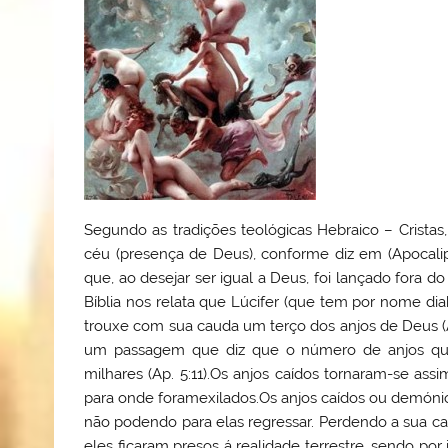
Segundo as tradições teológicas Hebraico – Cristas
céu (presença de Deus), conforme diz em (Apocalip
que, ao desejar ser igual a Deus, foi lançado fora d
Bíblia nos relata que Lúcifer (que tem por nome diab
trouxe com sua cauda um terço dos anjos de Deus (Ap
um passagem que diz que o número de anjos que
milhares (Ap. 5:11).Os anjos caídos tornaram-se ass
para onde foramexilados.Os anjos caídos ou demónio
não podendo para elas regressar. Perdendo a sua cat
eles ficaram presos á realidade terrestre, sendo po