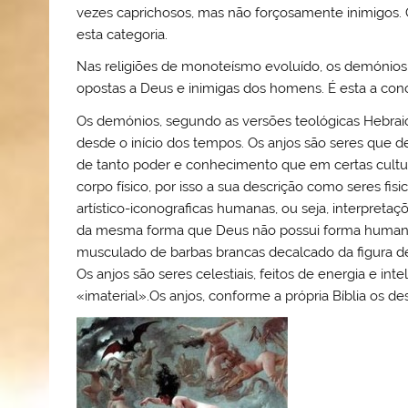
vezes caprichosos, mas não forçosamente inimigos. 
esta categoria.
Nas religiões de monoteísmo evoluído, os demónios
opostas a Deus e inimigas dos homens. É esta a conc
Os demónios, segundo as versões teológicas Hebraico-C
desde o início dos tempos. Os anjos são seres que 
de tanto poder e conhecimento que em certas cultu
corpo físico, por isso a sua descrição como seres f
artístico-iconograficas humanas, ou seja, interpretaç
da mesma forma que Deus não possui forma humana
musculado de barbas brancas decalcado da figura de
Os anjos são seres celestiais, feitos de energia e int
«imaterial».Os anjos, conforme a própria Bíblia os des