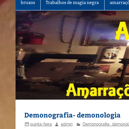
bruxos
Trabalhos de magia negra
amarraçõ
Demonografia- demonologia
quinta-feira
admin
Demonografia- demonol