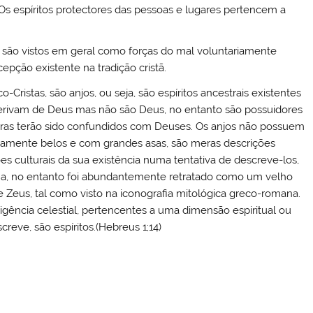
Os espíritos protectores das pessoas e lugares pertencem a
 são vistos em geral como forças do mal voluntariamente
epção existente na tradição cristã.
ristas, são anjos, ou seja, são espíritos ancestrais existentes
derivam de Deus mas não são Deus, no entanto são possuidores
ras terão sido confundidos com Deuses. Os anjos não possuem
isicamente belos e com grandes asas, são meras descrições
ões culturais da sua existência numa tentativa de descreve-los,
, no entanto foi abundantemente retratado como um velho
 Zeus, tal como visto na iconografia mitológica greco-romana.
eligência celestial, pertencentes a uma dimensão espiritual ou
creve, são espíritos.(Hebreus 1;14)