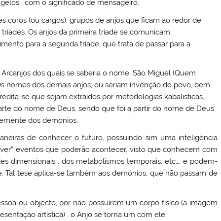
ángelos , com o significado de mensageiro.
s coros (ou cargos), grupos de anjos que ficam ao redor de
 tríades. Os anjos da primeira tríade se comunicam
ento para a segunda tríade, que trata de passar para a
s Arcanjos dos quais se saberia o nome: São Miguel (Quem
 Os nomes dos demais anjos, ou seriam invenção do povo, bem
credita-se que sejam extraídos por metodologias kabalisticas,
 parte do nome de Deus, sendo que foi a partir do nome de Deus
temente dos demonios.
iras de conhecer o futuro, possuindo sim uma inteligência
ever” eventos que poderão acontecer, visto que conhecem com
idades dimensionais , dos metabolismos temporais, etc…. e podem-
e. Tal tese aplica-se também aos demónios, que não passam de
essoa ou objecto, por não possuírem um corpo físico (a imagem
ntação artística) , o Anjo se torna um com ele.