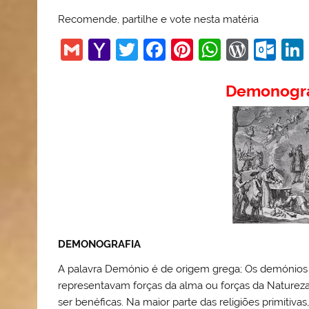
Recomende, partilhe e vote nesta matéria
G
Y
T
F
Pi
W
W
O
m
a
w
a
nt
h
or
ut
ai
h
itt
c
er
at
d
lo
Demonogra
l
o
er
e
e
s
Pr
o
o
b
st
A
e
k.
M
o
p
ss
c
ai
o
p
o
l
k
m
DEMONOGRAFIA
A palavra Demónio é de origem grega; Os demónios 
representavam forças da alma ou forças da Nature
ser benéficas. Na maior parte das religiões primitiva