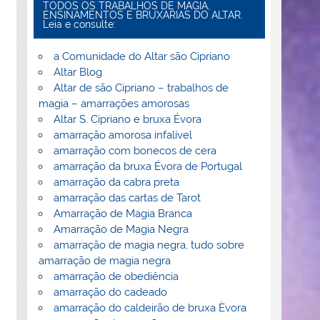
TODOS OS TRABALHOS DE MAGIA,
ENSINAMENTOS E BRUXARIAS DO ALTAR.
Leia e consulte:
a Comunidade do Altar são Cipriano
Altar Blog
Altar de são Cipriano – trabalhos de
magia – amarrações amorosas
Altar S. Cipriano e bruxa Évora
amarração amorosa infalível
amarração com bonecos de cera
amarração da bruxa Évora de Portugal
amarração da cabra preta
amarração das cartas de Tarot
Amarração de Magia Branca
Amarração de Magia Negra
amarração de magia negra, tudo sobre
amarração de magia negra
amarração de obediência
amarração do cadeado
amarração do caldeirão de bruxa Èvora