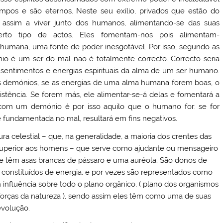
empos e são eternos. Neste seu exílio, privados que estão do
 assim a viver junto dos humanos, alimentando-se das suas
erto tipo de actos. Eles fomentam-nos pois alimentam-
 humana, uma fonte de poder inesgotável. Por isso, segundo as
io é um ser do mal não é totalmente correcto. Correcto seria
sentimentos e energias espirituais da alma de um ser humano.
s demónios, se as energias de uma alma humana forem boas, o
stência. Se forem más, ele alimentar-se-á delas e fomentará a
o com um demónio é por isso aquilo que o humano for: se for
 fundamentada no mal, resultará em fins negativos.
ura celestial – que, na generalidade, a maioria dos crentes das
er superior aos homens – que serve como ajudante ou mensageiro
e têm asas brancas de pássaro e uma auréola. São donos de
 constituídos de energia, e por vezes são representados como
 influência sobre todo o plano orgânico, ( plano dos organismos
 forças da natureza ), sendo assim eles têm como uma de suas
evolução.