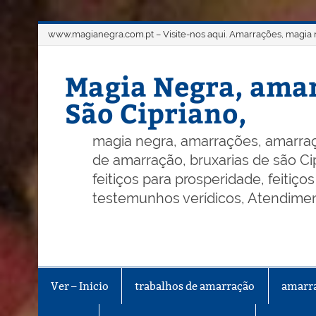
Skip
www.magianegra.com.pt – Visite-nos aqui. Amarrações, magia ne
to
content
Magia Negra, amar
São Cipriano,
magia negra, amarrações, amarraç
de amarração, bruxarias de são Cip
feitiços para prosperidade, feitiç
testemunhos verídicos, Atendiment
Ver – Inicio
trabalhos de amarração
amarr