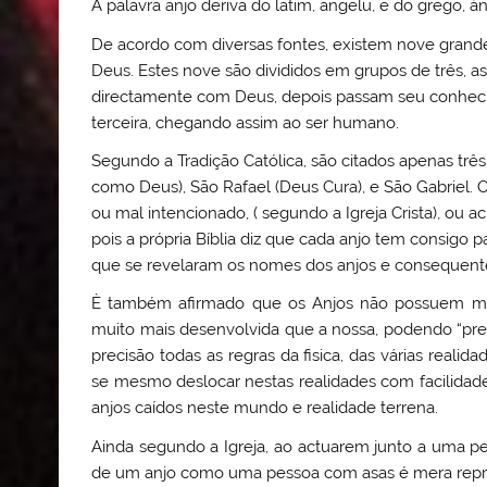
A palavra anjo deriva do latim, angelu, e do grego, 
De acordo com diversas fontes, existem nove grande
Deus. Estes nove são divididos em grupos de três, as
directamente com Deus, depois passam seu conhecim
terceira, chegando assim ao ser humano.
Segundo a Tradição Católica, são citados apenas trê
como Deus), São Rafael (Deus Cura), e São Gabriel.
ou mal intencionado, ( segundo a Igreja Crista), ou a
pois a própria Bíblia diz que cada anjo tem consigo
que se revelaram os nomes dos anjos e consequen
È também afirmado que os Anjos não possuem mane
muito mais desenvolvida que a nossa, podendo “pr
precisão todas as regras da fisica, das várias real
se mesmo deslocar nestas realidades com facilidad
anjos caídos neste mundo e realidade terrena.
Ainda segundo a Igreja, ao actuarem junto a uma p
de um anjo como uma pessoa com asas é mera represe