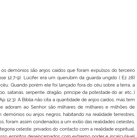
, os demónios são anjos caídos que foram expulsos do terceiro
se 12:7-9). Lúcifer era um querubim da guarda ungido ( Ez 28)
o céu. Quando porém ele foi lançado fora do céu sobre a terra, a
o, satanás, serpente, dragão, principe da potestade do ar, etc…)
 12:3). A Bíblia não cita a quantidade de anjos caídos, mas tem
 adoram ao Senhor são milhares de milhares e milhões de
im demónios ou anjos negros, habitando na realidade terrestres,
s, foram assim condenados a um exílio das realidades celestes,
egoria celeste, privados do contacto com a realidade espiritual,
r isso espíritos desencarnados com extremo poder e incalculável