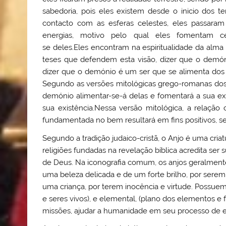
sabedoria, pois eles existem desde o inicio dos t
contacto com as esferas celestes, eles passaram
energias, motivo pelo qual eles fomentam c
se deles.Eles encontram na espiritualidade da alma
teses que defendem esta visão, dizer que o demón
dizer que o demónio é um ser que se alimenta dos 
Segundo as versões mitológicas grego-romanas do
demónio alimentar-se-á delas e fomentará a sua exi
sua existência.Nessa versão mitológica, a relaçã
fundamentada no bem resultará em fins positivos, se
Segundo a tradição judaico-cristã, o Anjo é uma criat
religiões fundadas na revelação bíblica acredita s
de Deus. Na iconografia comum, os anjos geralment
uma beleza delicada e de um forte brilho, por serem
uma criança, por terem inocência e virtude. Possuem
e seres vivos), e elemental, (plano dos elementos e
missões, ajudar a humanidade em seu processo de 