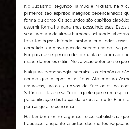
No Judaísmo, segundo Talmud e Midrash, há 3 clas
primeiros são espíritos malignos desencarnados
forma ou corpo; Os segundos são espíritos diaból
assumir forma humana, mas possuindo asas. Estes últ
se alimentam de almas humanas actuando tal como 
tese teológica defende também que todas essas 
cometido um grave pecado, separou-se de Eva por 
Foi pois nesse período de tormenta e expiação que
maus, demónios e lilin. Nesta visão defende-se qu
Nalguma demonologia hebraica, os demónios não 
aquele que é opositor a Deus. Até mesmo Asmod
aramaicas, matou 7 noivos de Sara antes da co
Satânico – leia-se satânico aquele que é um espíri
personificação das forças da luxúria e morte. E um s
para as gerar e consumar.
Há também entre algumas teses cabalísticas que
hebraicas, enquanto espíritos dos mortos vaguea