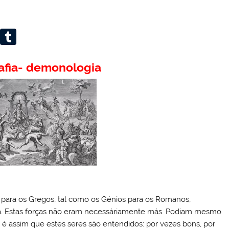
Li
T
n
u
k
m
fia- demonologia
e
bl
dI
r
n
para os Gregos, tal como os Génios para os Romanos,
za. Estas forças não eram necessáriamente más. Podiam mesmo
s, é assim que estes seres são entendidos: por vezes bons, por