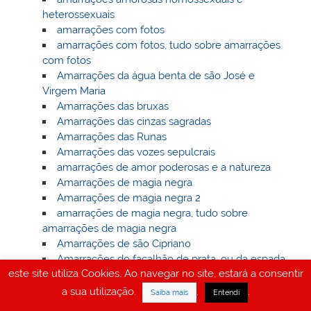
heterossexuais
amarrações com fotos
amarrações com fotos, tudo sobre amarrações
com fotos
Amarrações da água benta de são José e
Virgem Maria
Amarrações das bruxas
Amarrações das cinzas sagradas
Amarrações das Runas
Amarrações das vozes sepulcrais
amarrações de amor poderosas e a natureza
Amarrações de magia negra
Amarrações de magia negra 2
amarrações de magia negra, tudo sobre
amarrações de magia negra
Amarrações de são Cipriano
Amarrações do facalhão de prata, ou da espada
este site utiliza Cookies. Ao navegar no site, estará a consentir
dos anjos caídos
Amarrações do fruto proibido
a sua utilização.
.
.
Saiba mais
Entendi
Amarraçoes do livro dos Mortos