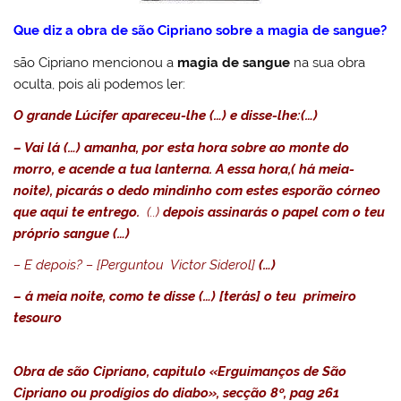
Que diz a obra de são Cipriano sobre a magia de sangue?
são Cipriano mencionou a
magia de sangue
na sua obra
oculta, pois ali podemos ler:
O grande Lúcifer apareceu-lhe (…) e disse-lhe:(…)
– Vai lá (…) amanha, por esta hora sobre ao monte do
morro, e acende a tua lanterna. A essa hora
,( há meia-
noite), picarás o dedo mindinho com estes esporão córneo
que aqui te entrego.
(..)
depois assinarás o papel com o teu
próprio sangue
(…)
– E depois? – [Perguntou Victor Siderol]
(…)
– á meia noite, como te disse (…) [terás] o teu primeiro
tesouro
Obra de são Cipriano, capitulo «Erguimanços de São
Cipriano ou prodígios do diabo», secção 8º, pag 261