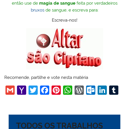
então use de
magia de sangue
feita por verdadeiros
bruxos
de sangue, e escreva para:
Escreva-nos!
Recomende, partilhe e vote nesta matéria
G
Y
T
F
Pi
W
W
O
Li
T
m
a
w
a
nt
h
or
ut
n
u
ai
h
itt
c
er
at
d
lo
k
m
l
o
er
e
e
s
Pr
o
e
bl
TODOS OS TRABALHOS
o
b
st
A
e
k.
dI
r