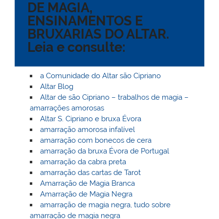
DE MAGIA,
M
o
p
ss
c
n
ENSINAMENTOS E
ai
o
p
o
BRUXARIAS DO ALTAR.
l
k
m
Leia e consulte:
a Comunidade do Altar são Cipriano
Altar Blog
Altar de são Cipriano – trabalhos de magia –
amarrações amorosas
Altar S. Cipriano e bruxa Évora
amarração amorosa infalível
amarração com bonecos de cera
amarração da bruxa Évora de Portugal
amarração da cabra preta
amarração das cartas de Tarot
Amarração de Magia Branca
Amarração de Magia Negra
amarração de magia negra, tudo sobre
amarração de magia negra