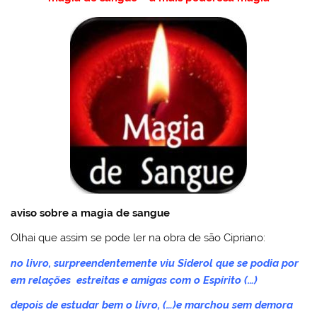
l
o
er
e
e
s
Pr
o
e
bl
o
b
st
A
e
k.
dI
r
M
o
p
ss
c
n
ai
o
p
o
l
k
m
aviso sobre a magia de sangue
Olhai que assim se pode ler na obra de são Cipriano:
no livro, surpreendentemente viu Siderol que se podia por
em relações estreitas e amigas com o Espírito (…)
depois de estudar bem o livro
, (…)e marchou sem demora