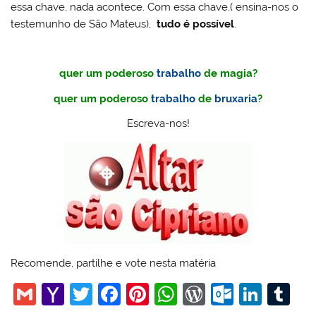
essa chave, nada acontece. Com essa chave,( ensina-nos o
testemunho de São Mateus),
tudo é possível
.
quer um poderoso
trabalho
de magia?
quer um poderoso
trabalho
de
bruxaria
?
Escreva-nos!
Recomende, partilhe e vote nesta matéria
G
Y
T
F
Pi
W
W
O
Li
T