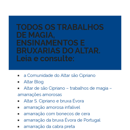
m
a
w
a
nt
h
or
ut
n
u
ai
h
itt
c
er
at
d
lo
k
m
l
o
er
e
e
s
Pr
o
e
bl
TODOS OS TRABALHOS
o
b
st
A
e
k.
dI
r
DE MAGIA,
M
o
p
ss
c
n
ENSINAMENTOS E
ai
o
p
o
BRUXARIAS DO ALTAR.
l
k
m
Leia e consulte:
a Comunidade do Altar são Cipriano
Altar Blog
Altar de são Cipriano – trabalhos de magia –
amarrações amorosas
Altar S. Cipriano e bruxa Évora
amarração amorosa infalível
amarração com bonecos de cera
amarração da bruxa Évora de Portugal
amarração da cabra preta