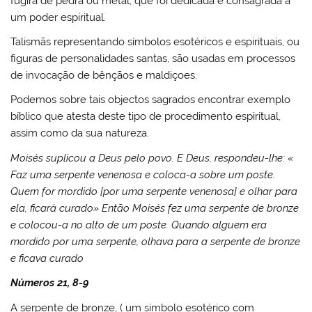
fugira de pedra ou metal, que foi dedicada e consagrada a
um poder espiritual.
Talismãs representando símbolos esotéricos e espirituais, ou
figuras de personalidades santas, são usadas em processos
de invocação de bênçãos e maldiçoes.
Podemos sobre tais objectos sagrados encontrar exemplo
bíblico que atesta deste tipo de procedimento espiritual,
assim como da sua natureza.
Moisés suplicou a Deus pelo povo. E Deus, respondeu-lhe: «
Faz uma serpente venenosa e coloca-a sobre um poste.
Quem for mordido [por uma serpente venenosa] e olhar para
ela, ficará curado» Então Moisés fez uma serpente de bronze
e colocou-a no alto de um poste. Quando alguem era
mordido por uma serpente, olhava para a serpente de bronze
e ficava curado
Números 21, 8-9
A serpente de bronze, ( um símbolo esotérico com