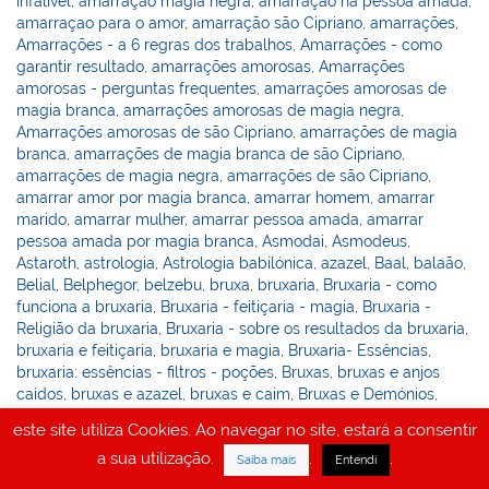
infalível
,
amarração magia negra
,
amarração na pessoa amada
,
amarraçao para o amor
,
amarração são Cipriano
,
amarrações
,
Amarrações - a 6 regras dos trabalhos
,
Amarrações - como
garantir resultado
,
amarrações amorosas
,
Amarrações
amorosas - perguntas frequentes
,
amarrações amorosas de
magia branca
,
amarrações amorosas de magia negra
,
Amarrações amorosas de são Cipriano
,
amarrações de magia
branca
,
amarrações de magia branca de são Cipriano
,
amarrações de magia negra
,
amarrações de são Cipriano
,
amarrar amor por magia branca
,
amarrar homem
,
amarrar
marido
,
amarrar mulher
,
amarrar pessoa amada
,
amarrar
pessoa amada por magia branca
,
Asmodai
,
Asmodeus
,
Astaroth
,
astrologia
,
Astrologia babilónica
,
azazel
,
Baal
,
balaão
,
Belial
,
Belphegor
,
belzebu
,
bruxa
,
bruxaria
,
Bruxaria - como
funciona a bruxaria
,
Bruxaria - feitiçaria - magia
,
Bruxaria -
Religião da bruxaria
,
Bruxaria - sobre os resultados da bruxaria
,
bruxaria e feitiçaria
,
bruxaria e magia
,
Bruxaria- Essências
,
bruxaria: essências - filtros - poções
,
Bruxas
,
bruxas e anjos
caídos
,
bruxas e azazel
,
bruxas e caim
,
Bruxas e Demónios
,
bruxas e espíritos
,
bruxas e feiticeiras
,
bruxas e lucifer
,
bruxas e
este site utiliza Cookies. Ao navegar no site, estará a consentir
pacto com diabo
,
bruxas e pactos
,
bruxas e possessões
,
a sua utilização.
.
.
bruxas e satã
,
bruxas no livro de Enoch
,
bruxedo
,
bruxo
,
bruxos
,
Saiba mais
Entendi
bruxos celebres
,
bruxos e feiticeiros
,
bruxos famosos
,
bruxos na