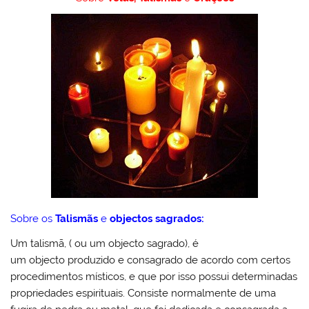
l
o
er
e
e
s
Pr
o
e
bl
o
b
st
A
e
k.
dI
r
M
o
p
ss
c
n
ai
o
p
o
l
k
m
Sobre os
Talismãs
e
objectos sagrados:
Um talismã, ( ou um objecto sagrado), é
um objecto produzido e consagrado de acordo com certos
procedimentos místicos, e que por isso possui determinadas
propriedades espirituais. Consiste normalmente de uma