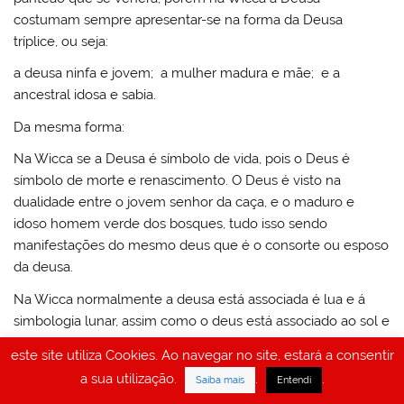
costumam sempre apresentar-se na forma da Deusa
tríplice, ou seja:
a deusa ninfa e jovem; a mulher madura e mãe; e a
ancestral idosa e sabia.
Da mesma forma:
Na Wicca se a Deusa é símbolo de vida, pois o Deus é
símbolo de morte e renascimento. O Deus é visto na
dualidade entre o jovem senhor da caça, e o maduro e
idoso homem verde dos bosques, tudo isso sendo
manifestações do mesmo deus que é o consorte ou esposo
da deusa.
Na Wicca normalmente a deusa está associada é lua e á
simbologia lunar, assim como o deus está associado ao sol e
ao princípio solar.
este site utiliza Cookies. Ao navegar no site, estará a consentir
Na Wicca nós honramos a Terra, a quem vemos como
a sua utilização.
.
.
Saiba mais
Entendi
nossa Mãe, assim como á Lua, a quem veemos como