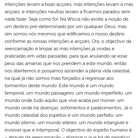
intenções levam a boas acçoes, más intenções levam a más
acçoes, e intenções neutras levam a ficarmos parados sem
nada fazer. Seja como for, Na Wicca não existe a noção de
um destino pré-determinado por um qualquer Deus, mas
sim somos nós mesmos que edificamos o nosso destino
conforme as nossas intenções e acçoes. Ora, o objectivo da
reencarnação é limpar as más intenções já vividas e
praticadas em vidas passadas, para que anulando-se esse
peso das amarras que nos prendem a este mundo, então
nos libertemos e possamos ascender á plena vida celestial,
na qual já não somos mais forçados a regressar aos
tormentos deste mundo. Este mundo é um mundo
temporal, um mundo passageiro, um mundo imperfeito, um
mundo onde tudo aquilo que vive acaba por morrer, um
mundo onde há doenças, sofrimentos e padecimentos. Já o
mundo celestial dos espíritos é um mundo perfeito, um
mundo eterno, um mundo etéreo, um mundo intangível e
invisível que é intemporal. O objectivo do espirito humano é
– através da reencarnação – eliminar o que há de negativo