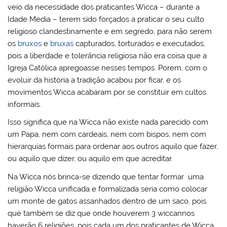
veio da necessidade dos praticantes Wicca – durante a
Idade Media – terem sido forçados a praticar o seu culto
religioso clandestinamente e em segredo, para não serem
os
bruxos
e
bruxas
capturados, torturados e executados,
pois a liberdade e tolerância religiosa não era coisa que a
Igreja Católica apregoasse nesses tempos. Porem, com o
evoluir da história a tradição acabou por ficar, e os
movimentos Wicca acabaram por se constituir em cultos
informais.
Isso significa que na Wicca não existe nada parecido com
um Papa, nem com cardeais, nem com bispos, nem com
hierarquias formais para ordenar aos outros aquilo que fazer,
ou aquilo que dizer, ou aquilo em que acreditar.
Na Wicca nós brinca-se dizendo que tentar formar uma
religião Wicca unificada e formalizada seria como colocar
um monte de gatos assanhados dentro de um saco, pois
que também se diz que onde houverem 3 wiccannos
haverão 6 religiões, pois cada um dos praticantes de Wicca