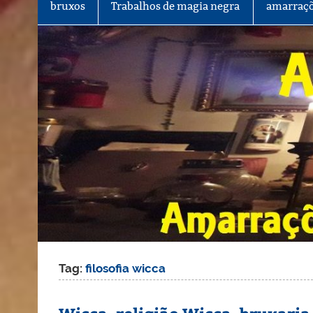
bruxos
Trabalhos de magia negra
amarraçõ
Tag:
filosofia wicca