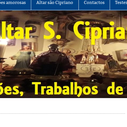
es amorosas
Altar são Cipriano
Contactos
Teste