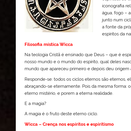
iconografia re
água, fogo – a
junto num cicl
a fonte da pró
espíritos da n
Filosofia mística Wicca
Na teologia Cristã é ensinado que Deus – que é espir
nosso mundo e o mundo do espírito, qual deles nasce
mundo que apareceu primeiro e depois deu origem a
Responde-se: todos os ciclos eternos são eternos, e
abraçando-se eternamente. Pois da mesma forma: o 
eterno mistério, e porem a eterna realidade.
E a magia?
A magia é o fruto deste eterno ciclo.
Wicca – Crença nos espíritos e espiritismo