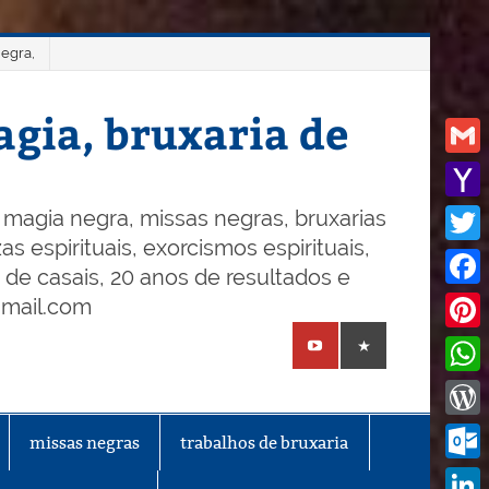
negra,
gia, bruxaria de
Gmail
Yaho
magia negra, missas negras, bruxarias
s espirituais, exorcismos espirituais,
Mail
Twitt
o de casais, 20 anos de resultados e
Face
gmail.com
Pinte
What
Word
missas negras
trabalhos de bruxaria
Outl