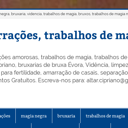
gra, bruxaria, videncia, trabalhos de magia, bruxos, trabalhos de magia 
rações, trabalhos de ma
ões amorosas, trabalhos de magia, trabalhos de 
riano, bruxarias de bruxa Évora, Vidência, limpeza
os para fertilidade, amarração de casais, separaçã
os Gratuitos. Escreva-nos para: altar.cipriano@
ações
magia negra
bruxaria
trabalhos de magia