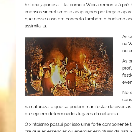
história japonesa – tal como a Wicca remonta á pré
imensos sincretismos e adaptações por força o apa
que nesse caso em concreto também o budismo acabo
assimila-la.
As c
na W
no cu
As p
prof
fest
even
No x
cons
na natureza, e que se podem manifestar de diversas
ou seja em determinados lugares da natureza.
O xintoísmo possui por isso uma forte componente tã
crê que as essências ou energias espirituais da natu