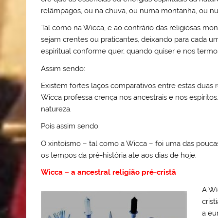
relâmpagos, ou na chuva, ou numa montanha, ou num
Tal como na Wicca, e ao contrário das religiosas mo
sejam crentes ou praticantes, deixando para cada um
espiritual conforme quer, quando quiser e nos termos
Assim sendo:
Existem fortes laços comparativos entre estas duas 
Wicca professa crença nos ancestrais e nos espírito
natureza.
Pois assim sendo:
O xintoísmo – tal como a Wicca – foi uma das pouca
os tempos da pré-história ate aos dias de hoje.
Wicca – a ancestral religião pré-cristã
A Wi
crist
a eu