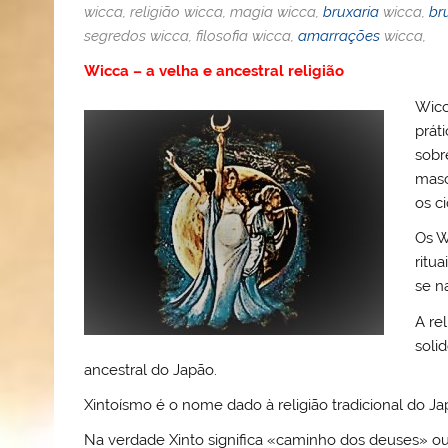
o
b
st
A
e
k.
wicca, religião wicca, magia wicca,
bruxaria
wicca,
br
segredos wicca, filosofia wicca,
amarrações
wicca,
M
o
p
ss
c
Wicca – a velha e ancestral religião
ai
o
p
o
l
k
m
Wicc
prát
sobre
masc
os ci
Os W
ritu
se n
A re
solid
ancestral do Japão.
Xintoísmo é o nome dado à religião tradicional do Ja
Na verdade Xinto significa «caminho dos deuses» ou