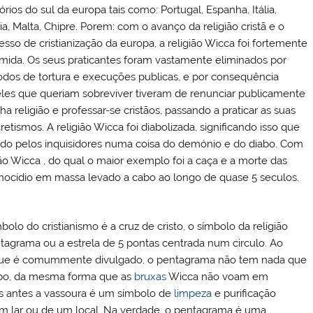
tórios do sul da europa tais como: Portugal, Espanha, Itália,
ia, Malta, Chipre. Porem: com o avanço da religião cristã e o
esso de cristianização da europa, a religião Wicca foi fortemente
imida. Os seus praticantes foram vastamente eliminados por
dos de tortura e execuções publicas, e por consequência
les que queriam sobreviver tiveram de renunciar publicamente
ha religião e professar-se cristãos, passando a praticar as suas
tismos. A religião Wicca foi diabolizada, significando isso que
tido pelos inquisidores numa coisa do demónio e do diabo. Com
ão Wicca , do qual o maior exemplo foi a caça e a morte das
nocídio em massa levado a cabo ao longo de quase 5 seculos.
bolo do cristianismo é a cruz de cristo, o símbolo da religião
tagrama ou a estrela de 5 pontas centrada num circulo. Ao
 que é comummente divulgado, o pentagrama não tem nada que
abo, da mesma forma que as
bruxas
Wicca não voam em
s antes a vassoura é um símbolo de
limpeza
e purificação
 um lar ou de um local. Na verdade, o pentagrama é uma