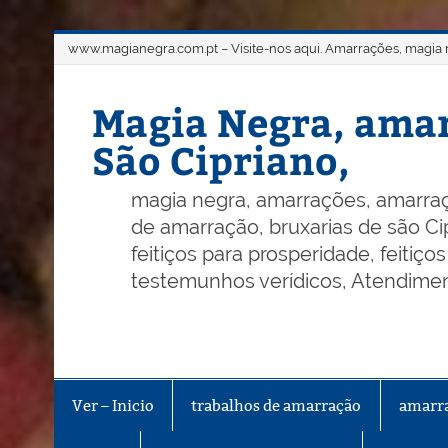
Skip
www.magianegra.com.pt – Visite-nos aqui. Amarrações, magia ne
to
content
Magia Negra, amar
São Cipriano,
magia negra, amarrações, amarraç
de amarração, bruxarias de são Cip
feitiços para prosperidade, feitiç
testemunhos verídicos, Atendiment
Ver – Inicio
trabalhos de amarração
amarr