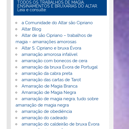
TODOS OS TRABALHOS DE MAGIA,
ENSINAMENTOS E BRUXARIAS DO ALTAR.
Leia e consulte:
a Comunidade do Altar são Cipriano
Altar Blog
Altar de são Cipriano – trabalhos de
magia – amarrações amorosas
Altar S. Cipriano e bruxa Évora
amarração amorosa infalível
amarração com bonecos de cera
amarração da bruxa Évora de Portugal
amarração da cabra preta
amarração das cartas de Tarot
Amarração de Magia Branca
Amarração de Magia Negra
amarração de magia negra, tudo sobre
amarração de magia negra
amarração de obediência
amarração do cadeado
amarração do caldeirão de bruxa Èvora