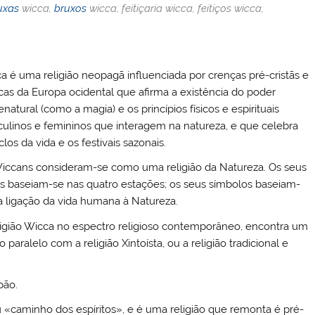
dI
r
uxas
wicca,
bruxos
wicca, feitiçaria wicca, feitiços wicca,
n
a é uma religião neopagã influenciada por crenças pré-cristãs e
icas da Europa ocidental que afirma a existência do poder
natural (como a magia) e os princípios físicos e espirituais
ulinos e femininos que interagem na natureza, e que celebra
clos da vida e os festivais sazonais.
iccans consideram-se como uma religião da Natureza. Os seus
ais baseiam-se nas quatro estações; os seus símbolos baseiam-
a ligação da vida humana à Natureza.
ligião Wicca no espectro religioso contemporâneo, encontra um
o paralelo com a religião Xintoísta, ou a religião tradicional e
pão.
 «caminho dos espíritos», e é uma religião que remonta é pré-