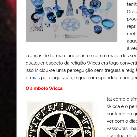
terri
Gréc
proc
repr
méto
aque
á vel
crenças de forma clandestina e com o maior dos secre
qualquer especto da religião Wicca era logo conver
isso iniciou-se uma perseguição sem tréguas á religi
bruxas
pela inquisição, e que correspondeu a um ge
O símbolo Wicca
tal como o sím
Wicca é o pen
contrário do
ver com o di
vassouras, ma
espiritual de