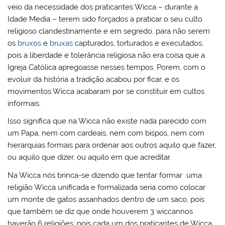
veio da necessidade dos praticantes Wicca – durante a
Idade Media – terem sido forçados a praticar o seu culto
religioso clandestinamente e em segredo, para não serem
os
bruxos
e
bruxas
capturados, torturados e executados,
pois a liberdade e tolerância religiosa não era coisa que a
Igreja Católica apregoasse nesses tempos. Porem, com o
evoluir da história a tradição acabou por ficar, e os
movimentos Wicca acabaram por se constituir em cultos
informais.
Isso significa que na Wicca não existe nada parecido com
um Papa, nem com cardeais, nem com bispos, nem com
hierarquias formais para ordenar aos outros aquilo que fazer,
ou aquilo que dizer, ou aquilo em que acreditar.
Na Wicca nós brinca-se dizendo que tentar formar uma
religião Wicca unificada e formalizada seria como colocar
um monte de gatos assanhados dentro de um saco, pois
que também se diz que onde houverem 3 wiccannos
haverão 6 religiões, pois cada um dos praticantes de Wicca