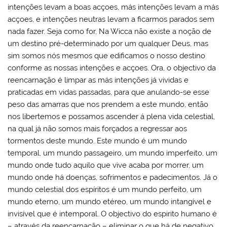
intenções levam a boas acçoes, más intenções levam a más
acçoes, e intenções neutras levam a ficarmos parados sem
nada fazer. Seja como for, Na Wicca não existe a noção de
um destino pré-determinado por um qualquer Deus, mas
sim somos nós mesmos que edificamos o nosso destino
conforme as nossas intenções e acçoes. Ora, o objectivo da
reencarnação é limpar as más intenções já vividas e
praticadas em vidas passadas, para que anulando-se esse
peso das amarras que nos prendem a este mundo, então
nos libertemos e possamos ascender á plena vida celestial,
na qual já não somos mais forçados a regressar aos
tormentos deste mundo. Este mundo é um mundo
temporal, um mundo passageiro, um mundo imperfeito, um
mundo onde tudo aquilo que vive acaba por morrer, um
mundo onde há doenças, sofrimentos e padecimentos. Já o
mundo celestial dos espíritos é um mundo perfeito, um
mundo eterno, um mundo etéreo, um mundo intangível e
invisível que é intemporal. O objectivo do espirito humano é
– através da reencarnação – eliminar o que há de negativo