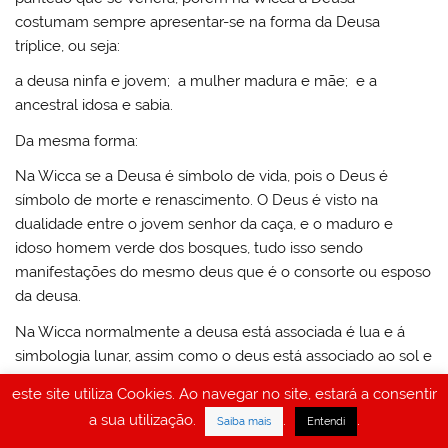
costumam sempre apresentar-se na forma da Deusa
tríplice, ou seja:
a deusa ninfa e jovem; a mulher madura e mãe; e a
ancestral idosa e sabia.
Da mesma forma:
Na Wicca se a Deusa é símbolo de vida, pois o Deus é
símbolo de morte e renascimento. O Deus é visto na
dualidade entre o jovem senhor da caça, e o maduro e
idoso homem verde dos bosques, tudo isso sendo
manifestações do mesmo deus que é o consorte ou esposo
da deusa.
Na Wicca normalmente a deusa está associada é lua e á
simbologia lunar, assim como o deus está associado ao sol e
ao princípio solar.
este site utiliza Cookies. Ao navegar no site, estará a consentir
Na Wicca nós honramos a Terra, a quem vemos como
a sua utilização.
.
.
Saiba mais
Entendi
nossa Mãe, assim como á Lua, a quem veemos como