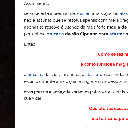
Assim sendo:
se você está a precisar de
afastar
uma sogra, ou
afas
não é assunto que se resolva apenas com mera oraç
apenas se resolverá usando da mais forte
magia de 
portentosa
bruxaria
de são Cipriano para
afastar
p
Então:
Como se faz 
e como funciona magi
a
bruxaria
de são Cipriano para
afastar
pessoa indesej
espiritualmente amaldiçoar a sogra – ou a pessoa inde
essa pessoa indesejada vai ser expulsa para fora 
sua vida!
Que efeitos causa
e a feitiçaria par