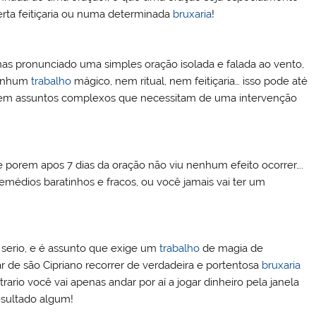
rta feitiçaria ou numa determinada
bruxaria
!
as pronunciado uma simples oração isolada e falada ao vento,
nenhum
trabalho
mágico, nem ritual, nem feitiçaria… isso pode até
r em assuntos complexos que necessitam de uma intervenção
 e porem apos 7 dias da oração não viu nenhum efeito ocorrer….
médios baratinhos e fracos, ou você jamais vai ter um
serio, e é assunto que exige um
trabalho
de magia de
ar de são Cipriano recorrer de verdadeira e portentosa
bruxaria
ario você vai apenas andar por aí a jogar dinheiro pela janela
esultado algum!