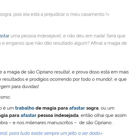
dI
r
n
ogra, pois ela está a prejudicar o meu casamento !»
astar
uma pessoa indesejável, e não deu em nada! Será que
es e enganos que não dão resultado algum? Afinal a magia de
 a magia de são Cipriano resulta!, e prova disso está em mais
e resultados e prodígios ocorrendo por todo o mundo!, e que
gem para duvidas!
esmo:
to é um
trabalho
de
magia para
afastar
sogra
, ou um
gia para
afastar
pessoa indesejada
, então olhai que assim
 obra – e nos milenares manuscritos – de são Cipriano:
al, para tudo existe sempre um jeito a ser dado»