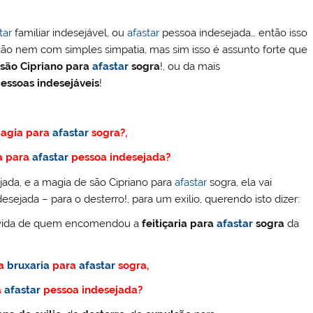
tar
familiar indesejável, ou
afastar
pessoa indesejada… então isso
ão nem com simples simpatia, mas sim isso é assunto forte que
são Cipriano para
afastar
sogra
!, ou da mais
essoas indesejáveis
!
magia para
afastar
sogra?,
a para
afastar
pessoa indesejada?
ada, e a magia de são Cipriano para
afastar
sogra, ela vai
sejada – para o desterro!, para um exilio, querendo isto dizer:
da vida de quem encomendou a
feitiçaria para
afastar
sogra
da
 a
bruxaria
para
afastar
sogra,
a
afastar
pessoa indesejada?