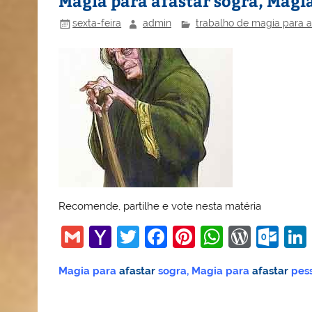
Magia para afastar sogra, Magia
sexta-feira
admin
trabalho de magia para a
Recomende, partilhe e vote nesta matéria
G
Y
T
F
Pi
W
W
O
m
a
w
a
nt
h
or
ut
Magia para
afastar
sogra, Magia para
afastar
pess
ai
h
itt
c
er
at
d
lo
l
o
er
e
e
s
Pr
o