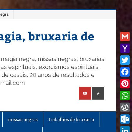
negra,
gia, bruxaria de
Gmail
Yaho
magia negra, missas negras, bruxarias
s espirituais, exorcismos espirituais,
Mail
Twitt
o de casais, 20 anos de resultados e
Face
gmail.com
Pinte
What
Word
missas negras
trabalhos de bruxaria
Outl