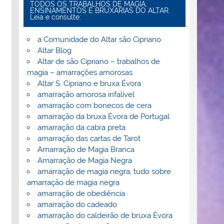
TODOS OS TRABALHOS DE MAGIA,
ENSINAMENTOS E BRUXARIAS DO ALTAR.
Leia e consulte:
a Comunidade do Altar são Cipriano
Altar Blog
Altar de são Cipriano – trabalhos de
magia – amarrações amorosas
Altar S. Cipriano e bruxa Évora
amarração amorosa infalível
amarração com bonecos de cera
amarração da bruxa Évora de Portugal
amarração da cabra preta
amarração das cartas de Tarot
Amarração de Magia Branca
Amarração de Magia Negra
amarração de magia negra, tudo sobre
amarração de magia negra
amarração de obediência
amarração do cadeado
amarração do caldeirão de bruxa Èvora