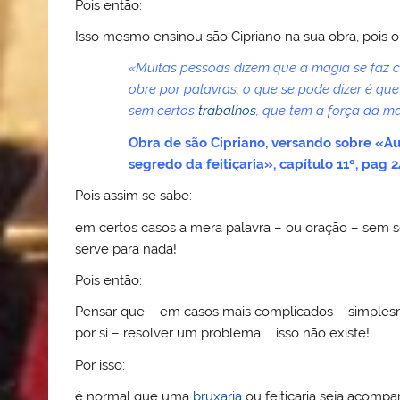
Pois então:
Isso mesmo ensinou são Cipriano na sua obra, pois or
«Muitas pessoas dizem que a magia se faz 
obre por palavras, o que se pode dizer é q
sem certos
trabalhos
, que tem a força da 
Obra de são Cipriano, versando sobre «A
segredo da feitiçaria», capítulo 11º, pag 
Pois assim se sabe:
em certos casos a mera palavra – ou oração – sem
serve para nada!
Pois então:
Pensar que – em casos mais complicados – simplesme
por si – resolver um problema….. isso não existe!
Por isso:
é normal que uma
bruxaria
ou feitiçaria seja acomp