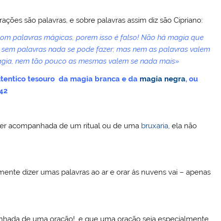
ações são palavras, e sobre palavras assim diz são Cipriano:
com palavras mágicas, porem isso é falso! Não há magia que
ue sem palavras nada se pode fazer; mas nem as palavras valem
magia, nem tão pouco as mesmas valem se nada mais»
utentico tesouro da magia branca e da
magia negra
, ou
242
 ser acompanhada de um ritual ou de uma
bruxaria
, ela não
nte dizer umas palavras ao ar e orar ás nuvens vai – apenas
anhada de uma oração!, e que uma oração seja especialmente