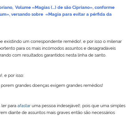
priano, Volume «Magias (…) de são Cipriano», conforme
rum», versando sobre «Magia para evitar a pérfida da
be existindo um correspondente remédio!, e por isso o milenar
portento para os mais incómodos assuntos e desagradáveis
rando com resultados garantidos nesta linha de santo.
, e por isso:
e porem grandes doenças exigem grandes remédios!
 ler para
afastar
uma pessoa indesejável!, pois que uma simples
rem diante de assuntos mais graves então são necessários