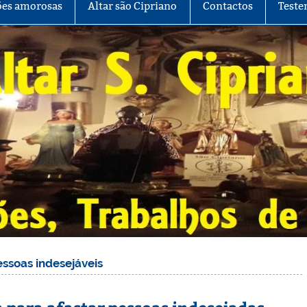
es amorosas
Altar são Cipriano
Contactos
Teste
essoas indesejáveis