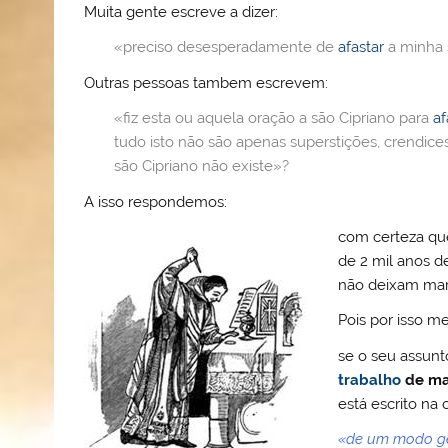
o
b
st
A
e
k.
Muita gente escreve a dizer:
M
o
p
ss
c
«preciso desesperadamente de
afastar
a minha s
ai
o
p
o
Outras pessoas tambem escrevem:
l
k
m
«fiz esta ou aquela oração a são Cipriano para
af
tudo isto não são apenas superstições, crendic
são Cipriano não existe»?
A isso respondemos:
com certeza que
de 2 mil anos d
não deixam mar
Pois por isso m
se o seu assun
trabalho
de
ma
está escrito na
«de um modo ger