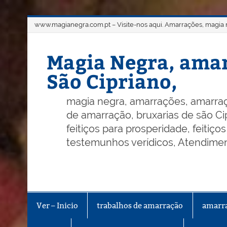
Skip
www.magianegra.com.pt – Visite-nos aqui. Amarrações, magia ne
to
content
Magia Negra, amar
São Cipriano,
magia negra, amarrações, amarraç
de amarração, bruxarias de são Cip
feitiços para prosperidade, feitiç
testemunhos verídicos, Atendiment
Ver – Inicio
trabalhos de amarração
amarr