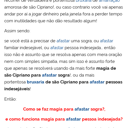
recorrer de verdadeira e portentosa
bruxaria
de
amarração
amorosa de são Cipriano!, ou caso contrario você vai apenas
andar por aí a jogar dinheiro pela janela fora a perder tempo
com inutilidades que não dão resultado algum!
Assim sendo:
se você está a precisar de
afastar
uma sogra, ou
afastar
familiar indesejável, ou
afastar
pessoa indesejada… então
isso não é assunto que se resolva apenas com mera oração
nem com simples simpatia, mas sim isso é assunto forte
que apenas se resolverá usando da mais forte
magia de
são Cipriano para
afastar
sogra
!, ou da mais
portentosa
bruxaria
de são Cipriano para
afastar
pessoas
indesejáveis
!
Então:
Como se faz magia para
afastar
sogra?,
e como funciona magia para
afastar
pessoa indesejada?