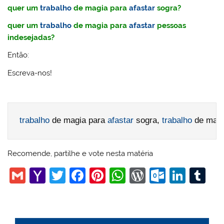
quer um
trabalho
de magia para
afastar
sogra?
quer um
trabalho
de magia para
afastar
pessoas
indesejadas?
Então:
Escreva-nos!
trabalho
 de magia para 
afastar
 sogra, 
trabalho
 de magi
Recomende, partilhe e vote nesta matéria
G
Y
T
F
Pi
W
W
O
Li
T
m
a
w
a
nt
h
or
ut
n
u
ai
h
itt
c
er
at
d
lo
k
m
l
o
er
e
e
s
Pr
o
e
bl