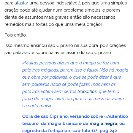
para
afastar
uma pessoa indesejável!, pois que uma simples
oração pode até ajudar num problema simples, e porem
diante de assuntos mais graves então são necessários
remédios mais fortes do que uma mera oração!
Pois então:
Isso mesmo ensinou são Cipriano na sua obra, pois orações
são palavras, e sobre palavras assim diz são Cipriano:
«Muitas pessoas dizem que a magia se faz com
palavras mágicas, porem isso é falso! Não há magia
que obre por palavras, o que se pode dizer é que
sem palavras nada se pode fazer; mas nem as
palavras valem sem certos
trabalhos
, que tem a
força da magia, nem tão pouco as mesmas valem
se nada mais»
Obra de são Cipriano, versando sobre «Autentico
tesouro da magia branca e da
magia negra
, ou
segredo da feitiçaria», capítulo 11º, pag 242