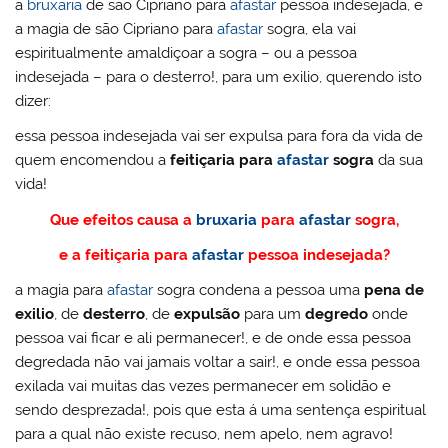
a
bruxaria
de são Cipriano para
afastar
pessoa indesejada, e
a magia de são Cipriano para
afastar
sogra, ela vai
espiritualmente amaldiçoar a sogra – ou a pessoa
indesejada – para o desterro!, para um exilio, querendo isto
dizer:
essa pessoa indesejada vai ser expulsa para fora da vida de
quem encomendou a
feitiçaria para
afastar
sogra
da sua
vida!
Que efeitos causa a
bruxaria
para
afastar
sogra,
e a feitiçaria para
afastar
pessoa indesejada?
a magia para
afastar
sogra condena a pessoa uma
pena de
exilio
, de
desterro
, de
expulsão
para um
degredo
onde
pessoa vai ficar e ali permanecer!, e de onde essa pessoa
degredada não vai jamais voltar a sair!, e onde essa pessoa
exilada vai muitas das vezes permanecer em solidão e
sendo desprezada!, pois que esta á uma sentença espiritual
para a qual não existe recuso, nem apelo, nem agravo!