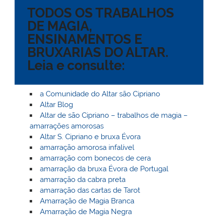
TODOS OS TRABALHOS
o
b
st
A
e
k.
dI
r
DE MAGIA,
M
o
p
ss
c
n
ENSINAMENTOS E
ai
o
p
o
BRUXARIAS DO ALTAR.
l
k
m
Leia e consulte:
a Comunidade do Altar são Cipriano
Altar Blog
Altar de são Cipriano – trabalhos de magia –
amarrações amorosas
Altar S. Cipriano e bruxa Évora
amarração amorosa infalível
amarração com bonecos de cera
amarração da bruxa Évora de Portugal
amarração da cabra preta
amarração das cartas de Tarot
Amarração de Magia Branca
Amarração de Magia Negra