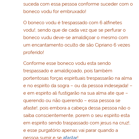
suceda com essa pessoa conforme suceder com o
boneco vodu for embruxado!
O boneco vodu é trespassado com 6 alfinetes
vodu!, sendo que de cada vez que se perfurar o
boneco vudu deve-se amaldiçoar o mesmo com
um encantamento oculto de são Cipriano 6 vezes
proferido!
Conforme esse boneco vodu esta sendo
trespassado e amaldiçoado, pois também
portentosas forças espirituais trespassarão na alma
e no espirito da sogra – ou da pessoa indesejada! –
e em espirito ali fustigarão na sua alma ate que –
querendo ou não querendo – essa pessoa se
afaste!, pois embora a cabeça dessa pessoa não o
saiba conscientemente, porem o seu espirito esta
em espirito sendo traspassado com jesus na cruz!,
e esse purgatório apenas vai parar quando a
pessoa sumir e se
afastar
!