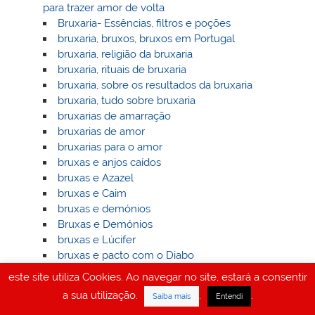
para trazer amor de volta
Bruxaria- Essências, filtros e poções
bruxaria, bruxos, bruxos em Portugal
bruxaria, religião da bruxaria
bruxaria, rituais de bruxaria
bruxaria, sobre os resultados da bruxaria
bruxaria, tudo sobre bruxaria
bruxarias de amarração
bruxarias de amor
bruxarias para o amor
bruxas e anjos caídos
bruxas e Azazel
bruxas e Caim
bruxas e demónios
Bruxas e Demónios
bruxas e Lúcifer
bruxas e pacto com o Diabo
bruxas e Satã
este site utiliza Cookies. Ao navegar no site, estará a consentir
bruxas em Portugal
a sua utilização.
.
.
Saiba mais
Entendi
bruxas no livro de Enoch