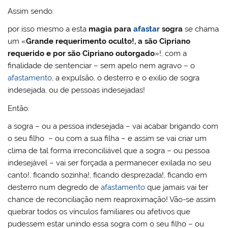
Assim sendo:
por isso mesmo a esta
magia para
afastar
sogra
se chama
um «
Grande requerimento oculto!, a são Cipriano
requerido e por são Cipriano outorgado
»!, com a
finalidade de sentenciar – sem apelo nem agravo – o
afastamento
, a expulsão, o desterro e o exilio de sogra
indesejada, ou de pessoas indesejadas!
Então:
a sogra – ou a pessoa indesejada – vai acabar brigando com
o seu filho – ou com a sua filha – e assim se vai criar um
clima de tal forma irreconciliável que a sogra – ou pessoa
indesejável – vai ser forçada a permanecer exilada no seu
canto!, ficando sozinha!, ficando desprezada!, ficando em
desterro num degredo de
afastamento
que jamais vai ter
chance de reconciliação nem reaproximação! Vão-se assim
quebrar todos os vínculos familiares ou afetivos que
pudessem estar unindo essa sogra com o seu filho – ou