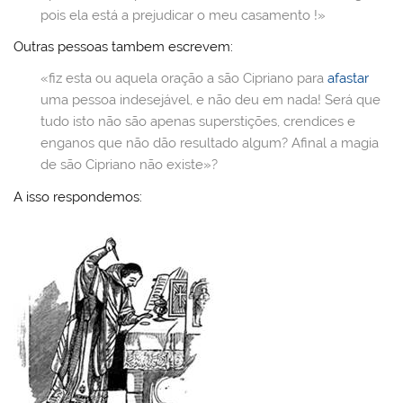
ai
o
p
o
pois ela está a prejudicar o meu casamento !»
l
k
m
Outras pessoas tambem escrevem:
«fiz esta ou aquela oração a são Cipriano para
afastar
uma pessoa indesejável, e não deu em nada! Será que
tudo isto não são apenas superstições, crendices e
enganos que não dão resultado algum? Afinal a magia
de são Cipriano não existe»?
A isso respondemos: