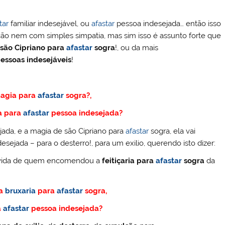
tar
familiar indesejável, ou
afastar
pessoa indesejada… então isso
ão nem com simples simpatia, mas sim isso é assunto forte que
são Cipriano para
afastar
sogra
!, ou da mais
essoas indesejáveis
!
magia para
afastar
sogra?,
a para
afastar
pessoa indesejada?
ada, e a magia de são Cipriano para
afastar
sogra, ela vai
sejada – para o desterro!, para um exilio, querendo isto dizer:
da vida de quem encomendou a
feitiçaria para
afastar
sogra
da
 a
bruxaria
para
afastar
sogra,
a
afastar
pessoa indesejada?