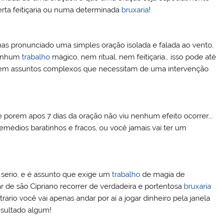
rta feitiçaria ou numa determinada
bruxaria
!
as pronunciado uma simples oração isolada e falada ao vento,
nenhum
trabalho
mágico, nem ritual, nem feitiçaria… isso pode até
r em assuntos complexos que necessitam de uma intervenção
 e porem apos 7 dias da oração não viu nenhum efeito ocorrer….
médios baratinhos e fracos, ou você jamais vai ter um
serio, e é assunto que exige um
trabalho
de magia de
ar de são Cipriano recorrer de verdadeira e portentosa
bruxaria
ario você vai apenas andar por aí a jogar dinheiro pela janela
esultado algum!