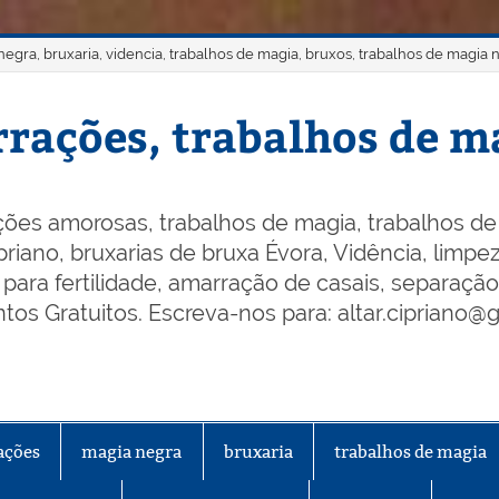
gra, bruxaria, videncia, trabalhos de magia, bruxos, trabalhos de magia 
rações, trabalhos de ma
ões amorosas, trabalhos de magia, trabalhos de 
riano, bruxarias de bruxa Évora, Vidência, limpeza
os para fertilidade, amarração de casais, separaçã
os Gratuitos. Escreva-nos para: altar.cipriano@
ações
magia negra
bruxaria
trabalhos de magia