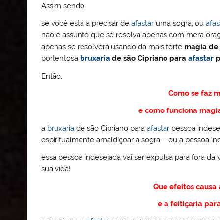
Assim sendo:
se você está a precisar de
afastar
uma sogra, ou
afas
não é assunto que se resolva apenas com mera oraç
apenas se resolverá usando da mais forte
magia de 
portentosa
bruxaria
de são Cipriano para
afastar
p
Então:
Como se faz 
e como funciona magi
a
bruxaria
de são Cipriano para
afastar
pessoa indesej
espiritualmente amaldiçoar a sogra – ou a pessoa inde
essa pessoa indesejada vai ser expulsa para fora 
sua vida!
Que efeitos causa
e a feitiçaria par