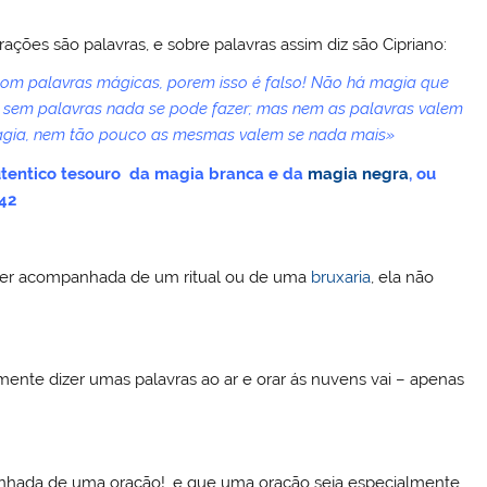
ações são palavras, e sobre palavras assim diz são Cipriano:
com palavras mágicas, porem isso é falso! Não há magia que
ue sem palavras nada se pode fazer; mas nem as palavras valem
magia, nem tão pouco as mesmas valem se nada mais»
utentico tesouro da magia branca e da
magia negra
, ou
242
 ser acompanhada de um ritual ou de uma
bruxaria
, ela não
nte dizer umas palavras ao ar e orar ás nuvens vai – apenas
anhada de uma oração!, e que uma oração seja especialmente