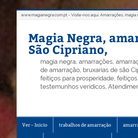
Skip
www.magianegra.com.pt – Visite-nos aqui. Amarrações, magia ne
to
content
Magia Negra, amar
São Cipriano,
magia negra, amarrações, amarraç
de amarração, bruxarias de são Cip
feitiços para prosperidade, feitiç
testemunhos verídicos, Atendiment
Ver – Inicio
trabalhos de amarração
amarr