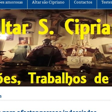
es amorosas
Altar são Cipriano
Contactos
Teste
s