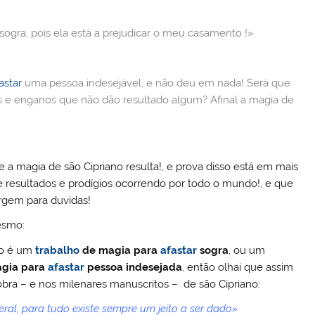
dI
r
n
ogra, pois ela está a prejudicar o meu casamento !»
astar
uma pessoa indesejável, e não deu em nada! Será que
es e enganos que não dão resultado algum? Afinal a magia de
 a magia de são Cipriano resulta!, e prova disso está em mais
e resultados e prodígios ocorrendo por todo o mundo!, e que
gem para duvidas!
esmo:
to é um
trabalho
de
magia para
afastar
sogra
, ou um
gia para
afastar
pessoa indesejada
, então olhai que assim
 obra – e nos milenares manuscritos – de são Cipriano:
al, para tudo existe sempre um jeito a ser dado»