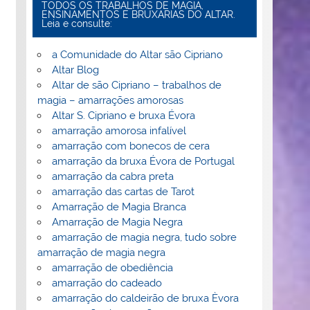
TODOS OS TRABALHOS DE MAGIA,
ENSINAMENTOS E BRUXARIAS DO ALTAR.
Leia e consulte:
a Comunidade do Altar são Cipriano
Altar Blog
Altar de são Cipriano – trabalhos de
magia – amarrações amorosas
Altar S. Cipriano e bruxa Évora
amarração amorosa infalível
amarração com bonecos de cera
amarração da bruxa Évora de Portugal
amarração da cabra preta
amarração das cartas de Tarot
Amarração de Magia Branca
Amarração de Magia Negra
amarração de magia negra, tudo sobre
amarração de magia negra
amarração de obediência
amarração do cadeado
amarração do caldeirão de bruxa Èvora