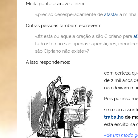
o
b
st
A
e
k.
Muita gente escreve a dizer:
M
o
p
ss
c
«preciso desesperadamente de
afastar
a minha s
ai
o
p
o
Outras pessoas tambem escrevem:
l
k
m
«fiz esta ou aquela oração a são Cipriano para
af
tudo isto não são apenas superstições, crendic
são Cipriano não existe»?
A isso respondemos:
com certeza que
de 2 mil anos d
não deixam mar
Pois por isso m
se o seu assun
trabalho
de
ma
está escrito na
«de um modo ger