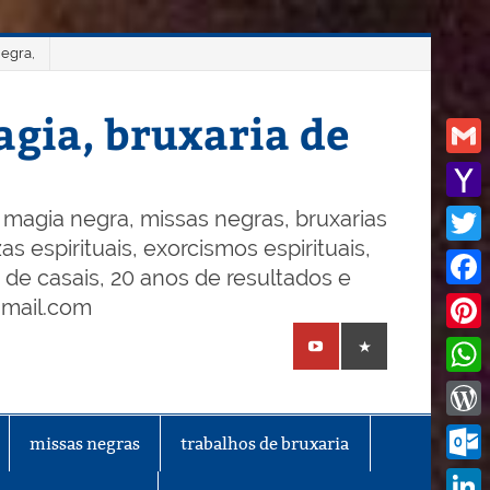
negra,
gia, bruxaria de
Gmail
Yaho
magia negra, missas negras, bruxarias
s espirituais, exorcismos espirituais,
Mail
Twitt
o de casais, 20 anos de resultados e
Face
gmail.com
Pinte
What
Word
missas negras
trabalhos de bruxaria
Outl