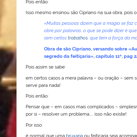
Pois então:
Isso mesmo ensinou são Cipriano na sua obra, pois or
«Muitas pessoas dizem que a magia se faz 
obre por palavras, o que se pode dizer é q
sem certos
trabalhos
, que tem a força da 
Obra de são Cipriano, versando sobre «A
segredo da feitiçaria», capítulo 11º, pag 
Pois assim se sabe:
em certos casos a mera palavra – ou oração – sem
serve para nada!
Pois então:
Pensar que – em casos mais complicados – simplesme
por si – resolver um problema….. isso não existe!
Por isso:
é normal que uma
bruxaria
ou feitiçaria seja acomp