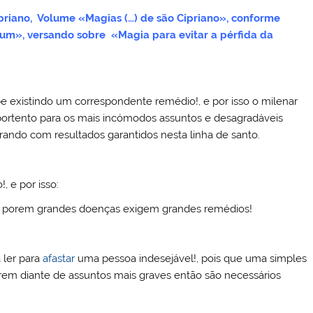
priano, Volume «Magias (…) de são Cipriano», conforme
rum», versando sobre «Magia para evitar a pérfida da
be existindo um correspondente remédio!, e por isso o milenar
portento para os mais incómodos assuntos e desagradáveis
rando com resultados garantidos nesta linha de santo.
, e por isso:
e porem grandes doenças exigem grandes remédios!
 ler para
afastar
uma pessoa indesejável!, pois que uma simples
rem diante de assuntos mais graves então são necessários