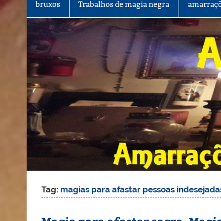
bruxos
Trabalhos de magia negra
amarraçõ
Tag:
magias para afastar pessoas indesejada