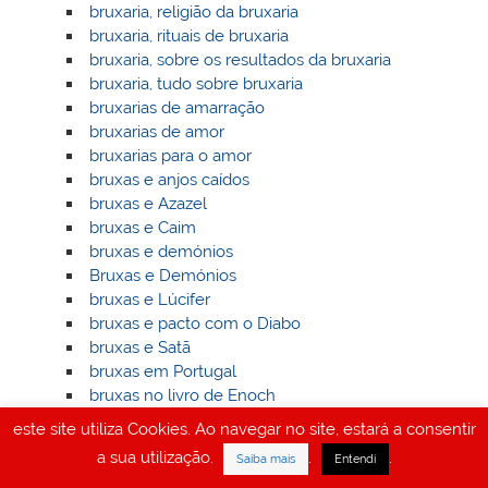
bruxaria, religião da bruxaria
bruxaria, rituais de bruxaria
bruxaria, sobre os resultados da bruxaria
bruxaria, tudo sobre bruxaria
bruxarias de amarração
bruxarias de amor
bruxarias para o amor
bruxas e anjos caídos
bruxas e Azazel
bruxas e Caim
bruxas e demónios
Bruxas e Demónios
bruxas e Lúcifer
bruxas e pacto com o Diabo
bruxas e Satã
bruxas em Portugal
bruxas no livro de Enoch
bruxas, os dons das bruxas
este site utiliza Cookies. Ao navegar no site, estará a consentir
bruxas, os nomes secretos das bruxas
a sua utilização.
.
.
Saiba mais
Entendi
bruxas, sedução demoníaca