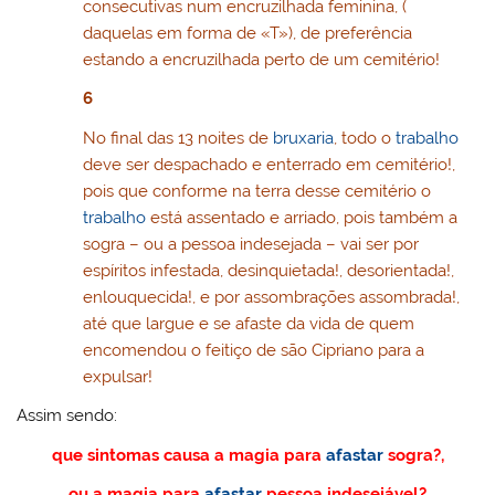
consecutivas num encruzilhada feminina, (
daquelas em forma de «T»), de preferência
estando a encruzilhada perto de um cemitério!
6
No final das 13 noites de
bruxaria
, todo o
trabalho
deve ser despachado e enterrado em cemitério!,
pois que conforme na terra desse cemitério o
trabalho
está assentado e arriado, pois também a
sogra – ou a pessoa indesejada – vai ser por
espíritos infestada, desinquietada!, desorientada!,
enlouquecida!, e por assombrações assombrada!,
até que largue e se afaste da vida de quem
encomendou o feitiço de são Cipriano para a
expulsar!
Assim sendo:
que sintomas causa a magia para
afastar
sogra?,
ou a magia para
afastar
pessoa indesejável?