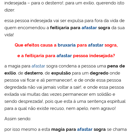
indesejada – para o desterro!, para um exilio, querendo isto
dizer:
essa pessoa indesejada vai ser expulsa para fora da vida de
quem encomendou a
feitiçaria para
afastar
sogra
da sua
vida!
Que efeitos causa a
bruxaria
para
afastar
sogra,
e a feitiçaria para
afastar
pessoa indesejada?
a magia para
afastar
sogra condena a pessoa uma
pena de
exilio
, de
desterro
, de
expulsão
para um
degredo
onde
pessoa vai ficar e ali permanecer!, e de onde essa pessoa
degredada não vai jamais voltar a sair!, e onde essa pessoa
exilada vai muitas das vezes permanecer em solidão e
sendo desprezada!, pois que esta á uma sentença espiritual
para a qual não existe recuso, nem apelo, nem agravo!
Assim sendo:
por isso mesmo a esta
magia para
afastar
sogra
se chama