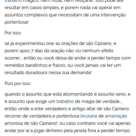
trabalho
mágico, nem ritual, nem feitiçaria… isso pode até
resultar em casos simples, e porem nada vai operar em
assuntos complexos que necessitam de uma intervenção
portentosa!
Por isso:
se já experimentou orar as orações de são Cipriano, e
porem apos 7 dias da oração não viu nenhum efeito
ocorrer…. então ou você deixa de andar a perder tempo com
remédios baratinhos e fracos, ou você jamais vai ter um
resultado duradouro nessa sua demanda!
Pois por isso:
quando o assunto que está atormentando é assunto serio, e
é assunto que exige um
trabalho
de magia de verdade….
então vinde a este verdadeiro e antigo altar de são Cipriano
recorrer de verdadeira e portentosa
bruxaria
de
amarração
amorosa de são Cipriano!, ou caso contrario você vai apenas
andar por aí a jogar dinheiro pela janela fora a perder tempo