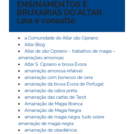
ENSINAMENTOS E
ai
o
p
o
BRUXARIAS DO ALTAR.
l
k
m
Leia e consulte:
a Comunidade do Altar são Cipriano
Altar Blog
Altar de são Cipriano – trabalhos de magia –
amarrações amorosas
Altar S. Cipriano e bruxa Évora
amarração amorosa infalível
amarração com bonecos de cera
amarração da bruxa Évora de Portugal
amarração da cabra preta
amarração das cartas de Tarot
Amarração de Magia Branca
Amarração de Magia Negra
amarração de magia negra, tudo sobre
amarração de magia negra
amarração de obediência