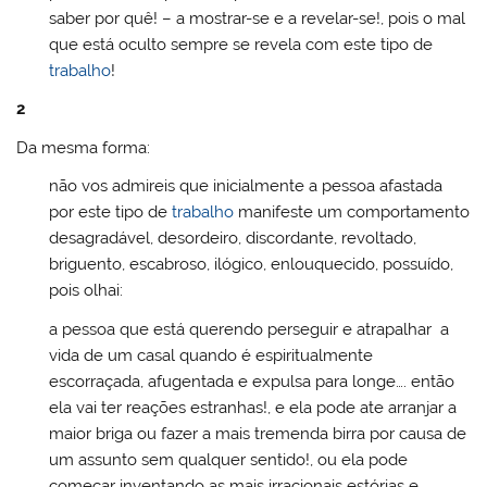
saber por quê! – a mostrar-se e a revelar-se!, pois o mal
que está oculto sempre se revela com este tipo de
trabalho
!
2
Da mesma forma:
não vos admireis que inicialmente a pessoa afastada
por este tipo de
trabalho
manifeste um comportamento
desagradável, desordeiro, discordante, revoltado,
briguento, escabroso, ilógico, enlouquecido, possuído,
pois olhai:
a pessoa que está querendo perseguir e atrapalhar a
vida de um casal quando é espiritualmente
escorraçada, afugentada e expulsa para longe…. então
ela vai ter reações estranhas!, e ela pode ate arranjar a
maior briga ou fazer a mais tremenda birra por causa de
um assunto sem qualquer sentido!, ou ela pode
começar inventando as mais irracionais estórias e