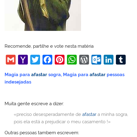
Recomende, partilhe e vote nesta matéria
G
Y
T
F
Pi
W
W
O
Li
T
m
a
w
a
nt
h
or
ut
n
u
Magia para
afastar
sogra, Magia para
afastar
pessoas
ai
h
itt
c
er
at
d
lo
k
m
indesejadas
l
o
er
e
e
s
Pr
o
e
bl
o
b
st
A
e
k.
dI
r
Muita gente escreve a dizer:
M
o
p
ss
c
n
«preciso desesperadamente de
afastar
a minha sogra,
ai
o
p
o
pois ela está a prejudicar o meu casamento !»
l
k
m
Outras pessoas tambem escrevem: