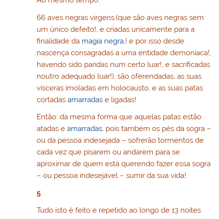
Ao mesmo tempo:
66 aves negras virgens,(que são aves negras sem
um único defeito!, e criadas unicamente para a
finalidade da
magia negra
,! e por isso desde
nascença consagradas a uma entidade demoníaca!,
havendo sido paridas num certo luar!, e sacrificadas
noutro adequado luar!), são oferendadas, as suas
vísceras imoladas em holocausto, e as suas patas
cortadas
amarradas
e ligadas!
Então: da mesma forma que aquelas patas estão
atadas e
amarradas
, pois também os pés da sogra –
ou da pessoa indesejada – sofrerão tormentos de
cada vez que pisarem ou andarem para se
aproximar de quem está querendo fazer essa sogra
– ou pessoa indesejável – sumir da sua vida!
5
Tudo isto é feito e repetido ao longo de 13 noites