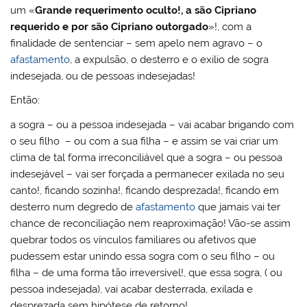
um «
Grande requerimento oculto!, a são Cipriano
requerido e por são Cipriano outorgado
»!, com a
finalidade de sentenciar – sem apelo nem agravo – o
afastamento
, a expulsão, o desterro e o exilio de sogra
indesejada, ou de pessoas indesejadas!
Então:
a sogra – ou a pessoa indesejada – vai acabar brigando com
o seu filho – ou com a sua filha – e assim se vai criar um
clima de tal forma irreconciliável que a sogra – ou pessoa
indesejável – vai ser forçada a permanecer exilada no seu
canto!, ficando sozinha!, ficando desprezada!, ficando em
desterro num degredo de
afastamento
que jamais vai ter
chance de reconciliação nem reaproximação! Vão-se assim
quebrar todos os vínculos familiares ou afetivos que
pudessem estar unindo essa sogra com o seu filho – ou
filha – de uma forma tão irreversível!, que essa sogra, ( ou
pessoa indesejada), vai acabar desterrada, exilada e
desprezada sem hipótese de retorno!