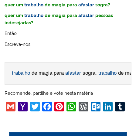
quer um
trabalho
de magia para
afastar
sogra?
quer um
trabalho
de magia para
afastar
pessoas
indesejadas?
Então:
Escreva-nos!
trabalho
 de magia para 
afastar
 sogra, 
trabalho
 de magi
Recomende, partilhe e vote nesta matéria
G
Y
T
F
Pi
W
W
O
Li
T
m
a
w
a
nt
h
or
ut
n
u
ai
h
itt
c
er
at
d
lo
k
m
l
o
er
e
e
s
Pr
o
e
bl