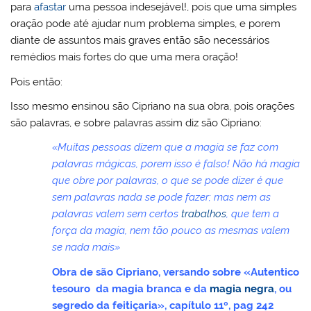
para
afastar
uma pessoa indesejável!, pois que uma simples
oração pode até ajudar num problema simples, e porem
diante de assuntos mais graves então são necessários
remédios mais fortes do que uma mera oração!
Pois então:
Isso mesmo ensinou são Cipriano na sua obra, pois orações
são palavras, e sobre palavras assim diz são Cipriano:
«Muitas pessoas dizem que a magia se faz com
palavras mágicas, porem isso é falso! Não há magia
que obre por palavras, o que se pode dizer é que
sem palavras nada se pode fazer; mas nem as
palavras valem sem certos
trabalhos
, que tem a
força da magia, nem tão pouco as mesmas valem
se nada mais»
Obra de são Cipriano, versando sobre «Autentico
tesouro da magia branca e da
magia negra
, ou
segredo da feitiçaria», capítulo 11º, pag 242