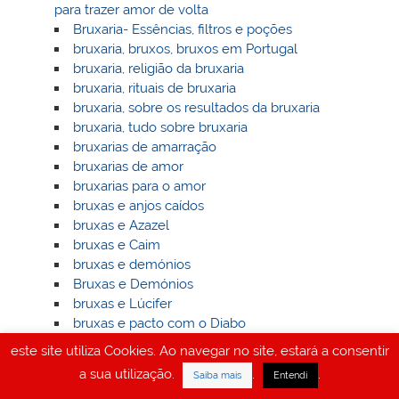
para trazer amor de volta
Bruxaria- Essências, filtros e poções
bruxaria, bruxos, bruxos em Portugal
bruxaria, religião da bruxaria
bruxaria, rituais de bruxaria
bruxaria, sobre os resultados da bruxaria
bruxaria, tudo sobre bruxaria
bruxarias de amarração
bruxarias de amor
bruxarias para o amor
bruxas e anjos caídos
bruxas e Azazel
bruxas e Caim
bruxas e demónios
Bruxas e Demónios
bruxas e Lúcifer
bruxas e pacto com o Diabo
bruxas e Satã
este site utiliza Cookies. Ao navegar no site, estará a consentir
bruxas em Portugal
a sua utilização.
.
.
Saiba mais
Entendi
bruxas no livro de Enoch