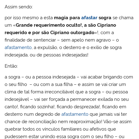
Assim sendo:
por isso mesmo a esta
magia para
afastar
sogra
se chama
um «
Grande requerimento oculto!, a são Cipriano
requerido e por são Cipriano outorgado
»!, com a
finalidade de sentenciar – sem apelo nem agravo – o
afastamento
, a expulsão, o desterro e o exilio de sogra
indesejada, ou de pessoas indesejadas!
Então:
a sogra – ou a pessoa indesejada – vai acabar brigando com
o seu filho – ou com a sua filha – e assim se vai criar um
clima de tal forma irreconciliável que a sogra – ou pessoa
indesejável – vai ser forçada a permanecer exilada no seu
canto!, ficando sozinha!, ficando desprezada!, ficando em
desterro num degredo de
afastamento
que jamais vai ter
chance de reconciliação nem reaproximação! Vão-se assim
quebrar todos os vínculos familiares ou afetivos que
pudessem estar unindo essa sogra com o seu filho – ou