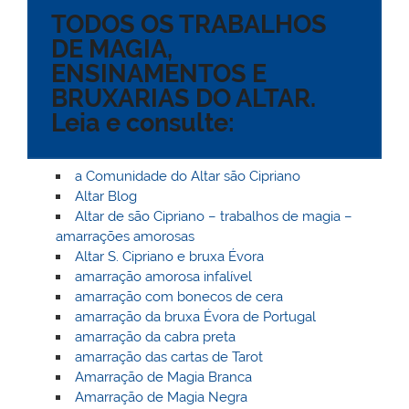
TODOS OS TRABALHOS
o
b
st
A
e
k.
dI
r
DE MAGIA,
M
o
p
ss
c
n
ENSINAMENTOS E
ai
o
p
o
BRUXARIAS DO ALTAR.
l
k
m
Leia e consulte:
a Comunidade do Altar são Cipriano
Altar Blog
Altar de são Cipriano – trabalhos de magia –
amarrações amorosas
Altar S. Cipriano e bruxa Évora
amarração amorosa infalível
amarração com bonecos de cera
amarração da bruxa Évora de Portugal
amarração da cabra preta
amarração das cartas de Tarot
Amarração de Magia Branca
Amarração de Magia Negra