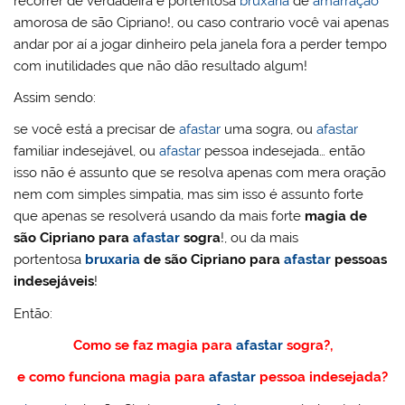
recorrer de verdadeira e portentosa
bruxaria
de
amarração
amorosa de são Cipriano!, ou caso contrario você vai apenas
andar por aí a jogar dinheiro pela janela fora a perder tempo
com inutilidades que não dão resultado algum!
Assim sendo:
se você está a precisar de
afastar
uma sogra, ou
afastar
familiar indesejável, ou
afastar
pessoa indesejada… então
isso não é assunto que se resolva apenas com mera oração
nem com simples simpatia, mas sim isso é assunto forte
que apenas se resolverá usando da mais forte
magia de
são Cipriano para
afastar
sogra
!, ou da mais
portentosa
bruxaria
de são Cipriano para
afastar
pessoas
indesejáveis
!
Então:
Como se faz magia para
afastar
sogra?,
e como funciona magia para
afastar
pessoa indesejada?