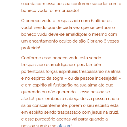
suceda com essa pessoa conforme suceder com o
boneco vodu for embruxado!
O boneco vodu é trespassado com 6 alfinetes
vodu!, sendo que de cada vez que se perfurar o
boneco vudu deve-se amaldiçoar o mesmo com
um encantamento oculto de são Cipriano 6 vezes
proferido!
Conforme esse boneco vodu esta sendo
trespassado e amaldiçoado, pois também
portentosas forças espirituais trespassarão na alma
e no espirito da sogra – ou da pessoa indesejada! –
e em espirito ali fustigarão na sua alma ate que –
querendo ou não querendo – essa pessoa se
afaste!, pois embora a cabeça dessa pessoa não o
saiba conscientemente, porem o seu espirito esta
em espirito sendo traspassado com jesus na cruz!,
e esse purgatório apenas vai parar quando a
pessoa sumir e se
afastar
!