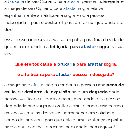
a
bruxaria
de são Cipriano para
afastar
pessoa indesejada, e
a magia de são Cipriano para
afastar
sogra, ela vai
espiritualmente amaldiçoar a sogra – ou a pessoa
indesejada – para o desterro!, para um exilio, querendo isto
dizer:
essa pessoa indesejada vai ser expulsa para fora da vida de
quem encomendou a
feitiçaria para
afastar
sogra
da sua
vida!
Que efeitos causa a
bruxaria
para
afastar
sogra,
e a feitiçaria para
afastar
pessoa indesejada?
a magia para
afastar
sogra condena a pessoa uma
pena de
exilio
, de
desterro
, de
expulsão
para um
degredo
onde
pessoa vai ficar e ali permanecer!, e de onde essa pessoa
degredada não vai jamais voltar a sair!, e onde essa pessoa
exilada vai muitas das vezes permanecer em solidão e
sendo desprezada!, pois que esta á uma sentença espiritual
para a qual não existe recuso, nem apelo, nem agravo!