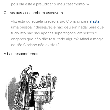
ai
o
p
o
pois ela está a prejudicar o meu casamento !»
l
k
m
Outras pessoas tambem escrevem:
«fiz esta ou aquela oração a são Cipriano para
afastar
uma pessoa indesejável, e não deu em nada! Será que
tudo isto não são apenas superstições, crendices e
enganos que não dão resultado algum? Afinal a magia
de são Cipriano não existe»?
A isso respondemos: