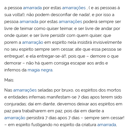
a pessoa
amarrada
por estas
amarrações
, ( e as pessoas á
sua volta!), não podem desconfiar de nada!, e por isso a
pessoa
amarrada
por estas
amarrações
poderá sempre ser
livre de teimar como quiser teimar, e ser livre de andar por
onde quiser, e ser livre persistir com quem quiser, que
porem a
amarração
em espirito nela insistirá invisivelmente
no seu espirito sempre sem cessar, ate que essa pessoa se
entregue!, e ela entregar-se-á!!, pois que – demore o que
demorar – não há quem consiga escapar aos ardis e
infernos da
magia negra
.
Mais:
Nas
amarrações
seladas por bruxo, os espíritos dos mortos
e entidades infernais manifestam-se 7 dias apos terem sido
conjuradas; daí em diante, devemos deixar aos espíritos em
paz para trabalharem em paz, pois dai em diante a
amarração
persistirá 7 dias apos 7 dias – sempre sem cessar!
– em espirito fustigando no espirito da criatura
amarrada
,