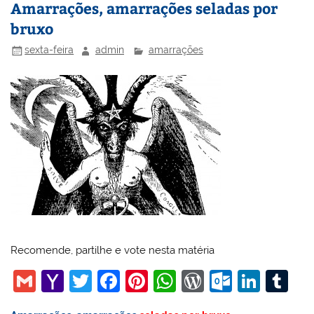
Amarrações, amarrações seladas por
bruxo
sexta-feira
admin
amarrações
Recomende, partilhe e vote nesta matéria
G
Y
T
F
Pi
W
W
O
Li
T
m
a
w
a
nt
h
or
ut
n
u