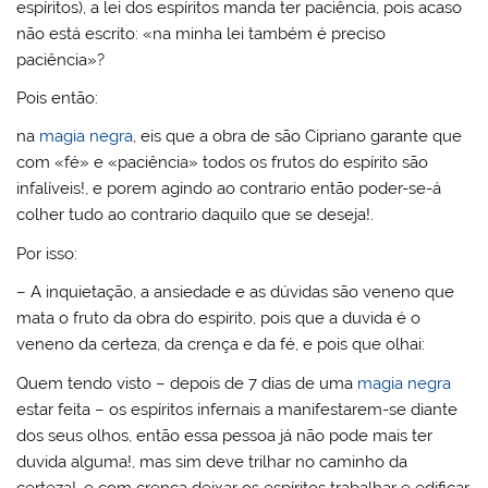
espíritos), a lei dos espíritos manda ter paciência, pois acaso
não está escrito: «na minha lei também é preciso
paciência»?
Pois então:
na
magia negra
, eis que a obra de são Cipriano garante que
com «fé» e «paciência» todos os frutos do espírito são
infalíveis!, e porem agindo ao contrario então poder-se-á
colher tudo ao contrario daquilo que se deseja!.
Por isso:
– A inquietação, a ansiedade e as dúvidas são veneno que
mata o fruto da obra do espirito, pois que a duvida é o
veneno da certeza, da crença e da fé, e pois que olhai:
Quem tendo visto – depois de 7 dias de uma
magia negra
estar feita – os espíritos infernais a manifestarem-se diante
dos seus olhos, então essa pessoa já não pode mais ter
duvida alguma!, mas sim deve trilhar no caminho da
certeza!, e com crença deixar os espíritos trabalhar e edificar