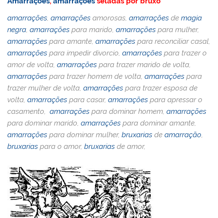
Amarrações
,
amarrações
seladas por bruxo
ai
h
itt
c
er
at
d
lo
k
m
amarrações
,
amarrações
amorosas,
amarrações
de
magia
l
o
er
e
e
s
Pr
o
e
bl
negra
,
amarrações
para marido,
amarrações
para mulher,
o
b
st
A
e
k.
dI
r
amarrações
para amante,
amarrações
para reconciliar casal,
M
o
p
ss
c
n
amarrações
para impedir divorcio,
amarrações
para trazer o
amor de volta,
amarrações
para trazer marido de volta,
ai
o
p
o
amarrações
para trazer homem de volta,
amarrações
para
l
k
m
trazer mulher de volta,
amarrações
para trazer esposa de
volta,
amarrações
para casar,
amarrações
para apressar o
casamento,
amarrações
para dominar homem,
amarrações
para dominar marido,
amarrações
para dominar amante,
amarrações
para dominar mulher,
bruxarias
de
amarração
,
bruxarias
para o amor,
bruxarias
de amor,