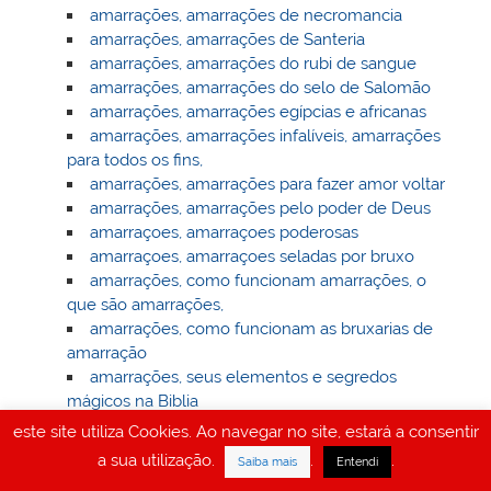
amarrações, amarrações de necromancia
amarrações, amarrações de Santeria
amarrações, amarrações do rubi de sangue
amarrações, amarrações do selo de Salomão
amarrações, amarrações egípcias e africanas
amarrações, amarrações infalíveis, amarrações
para todos os fins,
amarrações, amarrações para fazer amor voltar
amarrações, amarrações pelo poder de Deus
amarraçoes, amarraçoes poderosas
amarraçoes, amarraçoes seladas por bruxo
amarrações, como funcionam amarrações, o
que são amarrações,
amarrações, como funcionam as bruxarias de
amarração
amarrações, seus elementos e segredos
mágicos na Biblia
amarrações, tudo sobre amarrações
este site utiliza Cookies. Ao navegar no site, estará a consentir
amarrações: magia negra ou magia branca ?
a sua utilização.
.
.
Saiba mais
Entendi
Astrologia