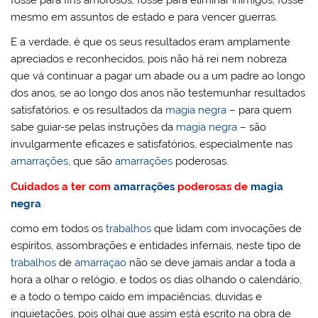
fosse para fins amorosos, fosse para eliminar inimigos, fosse
mesmo em assuntos de estado e para vencer guerras.
E a verdade, é que os seus resultados eram amplamente
apreciados e reconhecidos, pois não há rei nem nobreza
que vá continuar a pagar um abade ou a um padre ao longo
dos anos, se ao longo dos anos não testemunhar resultados
satisfatórios, e os resultados da
magia negra
– para quem
sabe guiar-se pelas instruções da
magia negra
– são
invulgarmente eficazes e satisfatórios, especialmente nas
amarrações
, que são
amarrações
poderosas.
Cuidados a ter com
amarrações
poderosas de
magia
negra
como em todos os
trabalhos
que lidam com invocações de
espíritos, assombrações e entidades infernais, neste tipo de
trabalhos
de
amarraçao
não se deve jamais andar a toda a
hora a olhar o relógio, e todos os dias olhando o calendário,
e a todo o tempo caído em impaciências, duvidas e
inquietações, pois olhai que assim está escrito na obra de