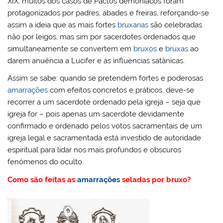
XIX, muitos dos casos de Pactos demoníacos foram
protagonizados por padres, abades e freiras, reforçando-se
assim a ideia que as mais fortes
bruxarias
são celebradas
não por leigos, mas sim por sacerdotes ordenados que
simultaneamente se convertem em
bruxos
e
bruxas
ao
darem anuência a Lucifer e ás influencias satânicas.
Assim se sabe: quando se pretendem fortes e poderosas
amarrações
com efeitos concretos e práticos, deve-se
recorrer a um sacerdote ordenado pela igreja – seja que
igreja for – pois apenas um sacerdote devidamente
confirmado e ordenado pelos votos sacramentais de um
igreja legal e sacramentada está investido de autoridade
espiritual para lidar nos mais profundos e obscuros
fenómenos do oculto.
Como são feitas as
amarrações
seladas por bruxo?