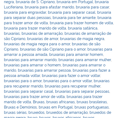
negra
,
bruxaria de S. Cipriano
,
bruxaria em Portugal
,
bruxaria
Luciferiana
,
bruxaria para afastar marido
,
bruxaria para casar
,
bruxaria para engravidar
,
bruxaria para separar casal
,
bruxaria
para separar duas pessoas
,
bruxaria para ter amante
,
bruxaria
para trazer amor de volta
,
bruxaria para trazer homem de volta
,
bruxaria para trazer marido de volta
,
bruxaria satânica
,
bruxarias
,
bruxarias de amarração
,
bruxarias de amarração de
são Cipriano
,
bruxarias de amor
,
bruxarias de magia negra
,
bruxarias de magia negra para o amor
,
bruxarias de são
Cipriano
,
bruxarias de são Cipriano para o amor
,
bruxarias para
amarrar a pessoa amada
,
bruxarias para amarrar homem
,
bruxarias para amarrar marido
,
bruxarias para amarrar mulher
,
bruxarias para amarrar o homem
,
bruxarias para amarrar o
marido
,
bruxarias para amarrar pessoa
,
bruxarias para fazer a
pessoa amada voltar
,
bruxarias para fazer o amor voltar
,
bruxarias para o amor
,
bruxarias para o amor voltar
,
bruxarias
para recuperar marido
,
bruxarias para recuperar mulher
,
bruxarias para separar casal
,
bruxarias para separar pessoas
,
bruxarias para trazer amor de volta
,
bruxarias para trazer
marido de volta
,
Bruxas
,
bruxas africanas
,
bruxas brasileiras
,
Bruxas e Demónios
,
bruxas em Portugal
,
bruxas portuguesas
,
bruxas sérias
,
bruxedos
,
bruxedos de amarração
,
bruxedos de
magia negra
,
bruxo
,
bruxos
,
bruxos africanos
,
bruxos