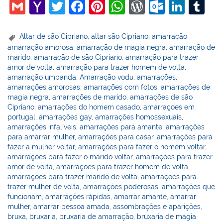
G
Y
T
F
Pi
W
W
O
Li
T
m
a
w
a
nt
h
or
ut
n
u
ai
h
itt
c
er
at
d
lo
k
m
Altar de são Cipriano
,
altar são Cipriano
,
amarração
,
amarração amorosa
,
amarração de magia negra
,
amarração de
l
o
er
e
e
s
Pr
o
e
bl
marido
,
amarração de são Cipriano
,
amarração para trazer
o
b
st
A
e
k.
dI
r
amor de volta
,
amarração para trazer homem de volta
,
amarração umbanda
,
Amarração vodu
,
amarrações
,
M
o
p
ss
c
n
amarrações amorosas
,
amarrações com fotos
,
amarrações de
ai
o
p
o
magia negra
,
amarrações de marido
,
amarrações de são
Cipriano
,
amarrações do homem casado
,
amarraçoes em
l
k
m
portugal
,
amarrações gay
,
amarrações homossexuais
,
amarrações infalíveis
,
amarrações para amante
,
amarrações
para amarrar mulher
,
amarrações para casar
,
amarrações para
fazer a mulher voltar
,
amarrações para fazer o homem voltar
,
amarrações para fazer o marido voltar
,
amarrações para trazer
amor de volta
,
amarrações para trazer homem de volta
,
amarraçoes para trazer marido de volta
,
amarrações para
trazer mulher de volta
,
amarrações poderosas
,
amarrações que
funcionam
,
amarrações rápidas
,
amarrar amante
,
amarrar
mulher
,
amarrar pessoa amada
,
assombrações e aparições
,
bruxa
,
bruxaria
,
bruxaria de amarração
,
bruxaria de magia