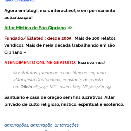
SÃO CIPRIANO.
Agora em blog!, mais interactivo!, e em permanente
actualização!
Altar Místico de São Cipriano
©
Fundado/ Estated : desde 2005
. Mais de 100 relatos
verídicos. Mais de meia década trabalhando em são
Cipriano –
ATENDIMENTO ONLINE GRATUITO
.
Escreva-nos!
© Estatutos, fundação e constituição segundo
«Manifesto Doutrinário», constante de registo
em
Oficio
nº 5244-MC ; averb. Reg. Nº 5847/2009
Santuário e casa de oração sem fins lucrativos. Altar
privado de culto religioso, místico, espiritual e esotérico.
amarrações
,
amarração
,
amarrações