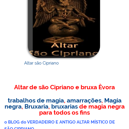
l
o
er
e
e
s
Pr
o
e
bl
o
b
st
A
e
k.
dI
r
M
o
p
ss
c
n
ai
o
p
o
l
k
m
Altar são Cipriano
Altar de são Cipriano e bruxa Èvora
trabalhos de magia
,
amarrações
,
Magia
negra
,
Bruxaria
,
bruxarias
de magia negra
para todos os fins
o BLOG do VERDADEIRO E ANTIGO ALTAR MÍSTICO DE