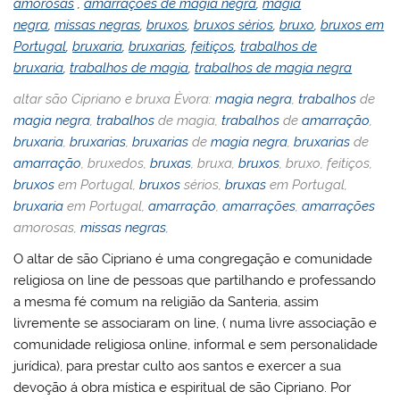
amorosas
,
amarrações de magia negra
,
magia
negra
,
missas negras
,
bruxos
,
bruxos sérios
,
bruxo
,
bruxos em
Portugal
,
bruxaria
,
bruxarias
,
feitiços
,
trabalhos de
bruxaria
,
trabalhos de magia
,
trabalhos de magia negra
altar são Cipriano e bruxa Èvora:
magia negra
,
trabalhos
de
magia negra
,
trabalhos
de magia,
trabalhos
de
amarração
,
bruxaria
,
bruxarias
,
bruxarias
de
magia negra
,
bruxarias
de
amarração
, bruxedos,
bruxas
, bruxa,
bruxos
, bruxo, feitiços,
bruxos
em Portugal,
bruxos
sérios,
bruxas
em Portugal,
bruxaria
em Portugal,
amarração
,
amarrações
,
amarrações
amorosas,
missas negras
,
O altar de são Cipriano é uma congregação e comunidade
religiosa on line de pessoas que partilhando e professando
a mesma fé comum na religião da Santeria, assim
livremente se associaram on line, ( numa livre associação e
comunidade religiosa online, informal e sem personalidade
jurídica), para prestar culto aos santos e exercer a sua
devoção á obra mística e espiritual de são Cipriano. Por