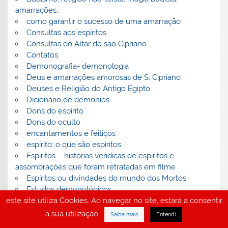
amarrações,
como garantir o sucesso de uma amarração
Consultas aos espíritos
Consultas do Altar de são Cipriano
Contatos
Demonografia- demonologia
Deus e amarrações amorosas de S. Cipriano
Deuses e Religião do Antigo Egipto
Dicionário de demónios
Dons do espírito
Dons do oculto
encantamentos e feitiços
espírito: o que são espíritos
Espiritos – historias veridicas de espiritos e
assombrações que foram retratadas em filme
Espíritos ou divindades do mundo dos Mortos
Estudos demonológicos
este site utiliza Cookies. Ao navegar no site, estará a consentir
Fantasmas – o que são fantasmas
Feitiçaria- feitiços
a sua utilização.
.
.
Saiba mais
Entendi
feitiços de amarração