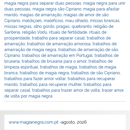
magia negra para separar duas pessoas
,
magia negra para unir
duas pessoas
,
magia negra são Cipriano
,
magia para afastar
marido
,
magias de amarração
,
magias de amor de são
Cipriano
,
maldiçoes
,
malefícios
,
mau olhado
,
missas brancas
,
missas negras
,
olho gordo
,
pragas
,
quebranto
,
religião de
Santeria
,
religião Vodu
,
rituais de fertilidade
,
rituais de
prosperidade
,
trabalho para separar casal
,
trabalhos de
amarração
,
trabalhos de amarração amorosa
,
trabalhos de
amarração de magia negra
,
trabalhos de amarração de são
Cipriano
,
trabalhos de amarração em Portugal
,
trabalhos de
bruxaria
,
trabalhos de bruxaria para o amor
,
trabalhos de
limpeza espiritual
,
trabalhos de magia
,
trabalhos de magia
branca
,
trabalhos de magia negra
,
trabalhos de são Cipriano
,
trabalhos para fazer amor voltar
,
trabalhos para recuperar
marido
,
trabalhos para recuperar mulher
,
trabalhos para
separar casal
,
trabalhos para trazer amor de volta
,
trazer amor
de volta por magia negra
www.magianegra.com.pt
-agosto, 2026