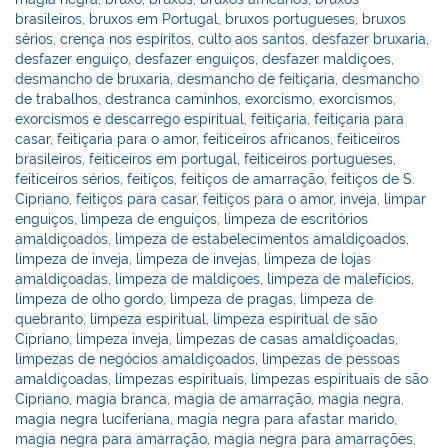
brasileiros
,
bruxos em Portugal
,
bruxos portugueses
,
bruxos
sérios
,
crença nos espíritos
,
culto aos santos
,
desfazer bruxaria
,
desfazer enguiço
,
desfazer enguiços
,
desfazer maldiçoes
,
desmancho de bruxaria
,
desmancho de feitiçaria
,
desmancho
de trabalhos
,
destranca caminhos
,
exorcismo
,
exorcismos
,
exorcismos e descarrego espiritual
,
feitiçaria
,
feitiçaria para
casar
,
feitiçaria para o amor
,
feiticeiros africanos
,
feiticeiros
brasileiros
,
feiticeiros em portugal
,
feiticeiros portugueses
,
feiticeiros sérios
,
feitiços
,
feitiços de amarração
,
feitiços de S.
Cipriano
,
feitiços para casar
,
feitiços para o amor
,
inveja
,
limpar
enguiços
,
limpeza de enguiços
,
limpeza de escritórios
amaldiçoados
,
limpeza de estabelecimentos amaldiçoados
,
limpeza de inveja
,
limpeza de invejas
,
limpeza de lojas
amaldiçoadas
,
limpeza de maldiçoes
,
limpeza de malefícios
,
limpeza de olho gordo
,
limpeza de pragas
,
limpeza de
quebranto
,
limpeza espiritual
,
limpeza espiritual de são
Cipriano
,
limpeza inveja
,
limpezas de casas amaldiçoadas
,
limpezas de negócios amaldiçoados
,
limpezas de pessoas
amaldiçoadas
,
limpezas espirituais
,
limpezas espirituais de são
Cipriano
,
magia branca
,
magia de amarração
,
magia negra
,
magia negra luciferiana
,
magia negra para afastar marido
,
magia negra para amarração
,
magia negra para amarrações
,