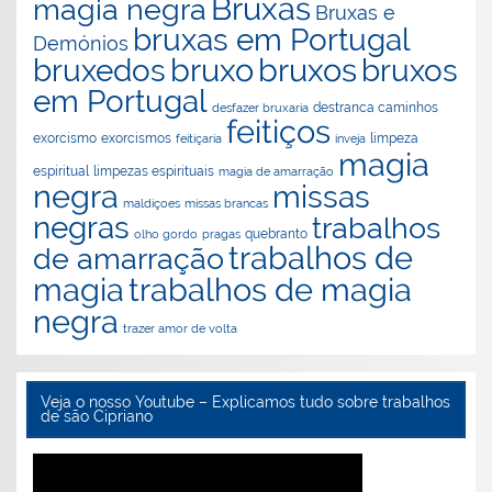
Bruxas
magia negra
Bruxas e
bruxas em Portugal
Demónios
bruxo
bruxos
bruxedos
bruxos
em Portugal
destranca caminhos
desfazer bruxaria
feitiços
exorcismos
exorcismo
feitiçaria
inveja
limpeza
magia
espiritual
limpezas espirituais
magia de amarração
negra
missas
maldiçoes
missas brancas
negras
trabalhos
olho gordo
pragas
quebranto
trabalhos de
de amarração
magia
trabalhos de magia
negra
trazer amor de volta
Veja o nosso Youtube – Explicamos tudo sobre trabalhos
de são Cipriano