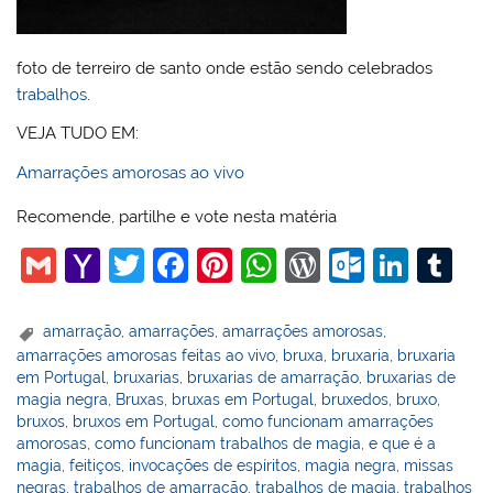
foto de terreiro de santo onde estão sendo celebrados
trabalhos
.
VEJA TUDO EM:
Amarrações amorosas ao vivo
Recomende, partilhe e vote nesta matéria
G
Y
T
F
Pi
W
W
O
Li
T
m
a
w
a
nt
h
or
ut
n
u
ai
h
itt
c
er
at
d
lo
k
m
amarração
,
amarrações
,
amarrações amorosas
,
amarrações amorosas feitas ao vivo
,
bruxa
,
bruxaria
,
bruxaria
l
o
er
e
e
s
Pr
o
e
bl
em Portugal
,
bruxarias
,
bruxarias de amarração
,
bruxarias de
o
b
st
A
e
k.
dI
r
magia negra
,
Bruxas
,
bruxas em Portugal
,
bruxedos
,
bruxo
,
bruxos
,
bruxos em Portugal
,
como funcionam amarrações
M
o
p
ss
c
n
amorosas
,
como funcionam trabalhos de magia
,
e que é a
ai
o
p
o
magia
,
feitiços
,
invocações de espíritos
,
magia negra
,
missas
negras
,
trabalhos de amarração
,
trabalhos de magia
,
trabalhos