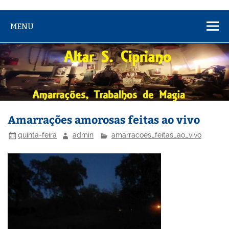
MENU
Amarrações amorosas feitas ao vivo
quinta-feira
admin
amarracoes_feitas_ao_vivo