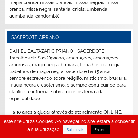
magia branca, missas brancas, missas negras, missa
branca, missa negra, santeria, orixás, umbanda,
quimbanda, candomblé
SACERDOTE CIPRIANO
DANIEL BALTAZAR CIPRIANO - SACERDOTE -
Trabalhos de São Cipriano, amarrações, amarrações
amorosas, magia negra, bruxaria, trabalhos de magia,
trabalhos de magia negra, sacerdote há 15 anos,
sempre escrevendo sobre religião, misticismo, bruxaria,
magia negra e esoterismo, e sempre contribuindo para
clarificar e informar sobre todos os temas da
espiritualidade.
.......................
Há 10 anos a ajudar através de atendimento ONLINE,
trabalhando online e no ALTAR MÍSTICO DE SÃO
este site utiliza Cookies. Ao navegar no site, estará a consentir
CIPRIANO desde 2005.
a sua utilização.
.
.
Saiba mais
Entendi
Há 1 década sempre trabalhando, sempre