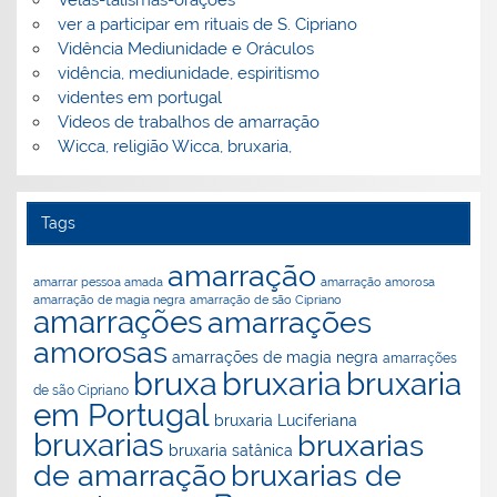
Velas-talismãs-orações
ver a participar em rituais de S. Cipriano
Vidência Mediunidade e Oráculos
vidência, mediunidade, espiritismo
videntes em portugal
Videos de trabalhos de amarração
Wicca, religião Wicca, bruxaria,
Tags
amarração
amarração amorosa
amarrar pessoa amada
amarração de magia negra
amarração de são Cipriano
amarrações
amarrações
amorosas
amarrações de magia negra
amarrações
bruxaria
bruxa
bruxaria
de são Cipriano
em Portugal
bruxaria Luciferiana
bruxarias
bruxarias
bruxaria satânica
de amarração
bruxarias de