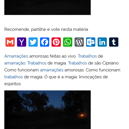
Recomende, partilhe e vote nesta matéria
G
Y
T
F
Pi
W
W
O
Li
T
m
a
w
a
nt
h
or
ut
n
u
Amarrações
amorosas feitas ao vivo.
Trabalhos
de
ai
h
itt
c
er
at
d
lo
k
m
amarração
.
Trabalhos
de magia.
Trabalhos
de são Cipriano.
l
o
er
e
e
s
Pr
o
e
bl
Como funcionam
amarrações
amorosas. Como funcionam
o
b
st
A
e
k.
dI
r
trabalhos
de magia. O que é a magia. Invocações de
espíritos.
M
o
p
ss
c
n
ai
o
p
o
l
k
m